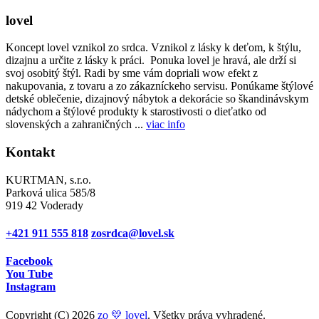
lovel
Koncept lovel vznikol zo srdca. Vznikol z lásky k deťom, k štýlu,
dizajnu a určite z lásky k práci. Ponuka lovel je hravá, ale drží si
svoj osobitý štýl. Radi by sme vám dopriali wow efekt z
nakupovania, z tovaru a zo zákazníckeho servisu. Ponúkame štýlové
detské oblečenie, dizajnový nábytok a dekorácie so škandinávskym
nádychom a štýlové produkty k starostivosti o dieťatko od
slovenských a zahraničných ...
viac info
Kontakt
KURTMAN, s.r.o.
Parková ulica 585/8
919 42 Voderady
+421 911 555 818
zosrdca@lovel.sk
Facebook
You Tube
Instagram
Copyright (C) 2026
zo 💛 lovel
. Všetky práva vyhradené.