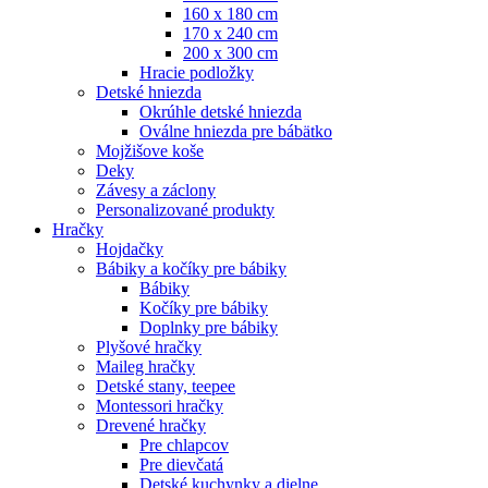
160 x 180 cm
170 x 240 cm
200 x 300 cm
Hracie podložky
Detské hniezda
Okrúhle detské hniezda
Oválne hniezda pre bábätko
Mojžišove koše
Deky
Závesy a záclony
Personalizované produkty
Hračky
Hojdačky
Bábiky a kočíky pre bábiky
Bábiky
Kočíky pre bábiky
Doplnky pre bábiky
Plyšové hračky
Maileg hračky
Detské stany, teepee
Montessori hračky
Drevené hračky
Pre chlapcov
Pre dievčatá
Detské kuchynky a dielne