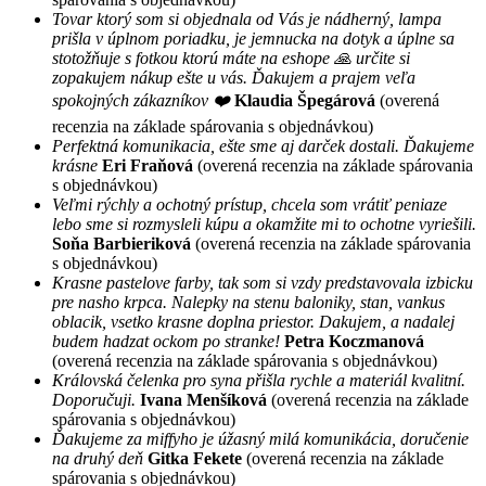
Tovar ktorý som si objednala od Vás je nádherný, lampa
prišla v úplnom poriadku, je jemnucka na dotyk a úplne sa
stotožňuje s fotkou ktorú máte na eshope 🙏 určite si
zopakujem nákup ešte u vás. Ďakujem a prajem veľa
spokojných zákazníkov ❤️
Klaudia Špegárová
(overená
recenzia na základe spárovania s objednávkou)
Perfektná komunikacia, ešte sme aj darček dostali. Ďakujeme
krásne
Eri Fraňová
(overená recenzia na základe spárovania
s objednávkou)
Veľmi rýchly a ochotný prístup, chcela som vrátiť peniaze
lebo sme si rozmysleli kúpu a okamžite mi to ochotne vyriešili.
Soňa Barbieriková
(overená recenzia na základe spárovania
s objednávkou)
Krasne pastelove farby, tak som si vzdy predstavovala izbicku
pre nasho krpca. Nalepky na stenu baloniky, stan, vankus
oblacik, vsetko krasne doplna priestor. Dakujem, a nadalej
budem hadzat ockom po stranke!
Petra Koczmanová
(overená recenzia na základe spárovania s objednávkou)
Královská čelenka pro syna přišla rychle a materiál kvalitní.
Doporučuji.
Ivana Menšíková
(overená recenzia na základe
spárovania s objednávkou)
Ďakujeme za miffyho je úžasný milá komunikácia, doručenie
na druhý deň
Gitka Fekete
(overená recenzia na základe
spárovania s objednávkou)