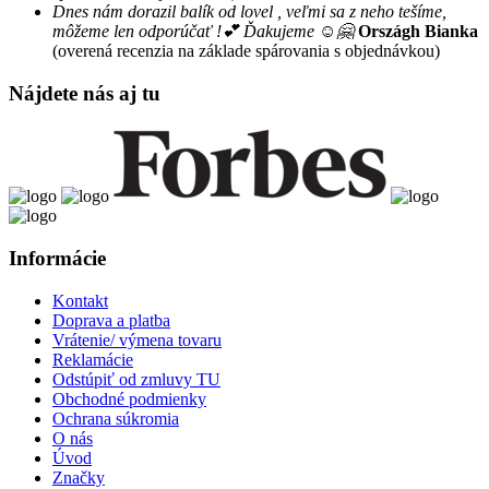
Dnes nám dorazil balík od lovel , veľmi sa z neho tešíme,
môžeme len odporúčať !💕 Ďakujeme ☺️🤗
Országh Bianka
(overená recenzia na základe spárovania s objednávkou)
Nájdete nás aj tu
Informácie
Kontakt
Doprava a platba
Vrátenie/ výmena tovaru
Reklamácie
Odstúpiť od zmluvy TU
Obchodné podmienky
Ochrana súkromia
O nás
Úvod
Značky