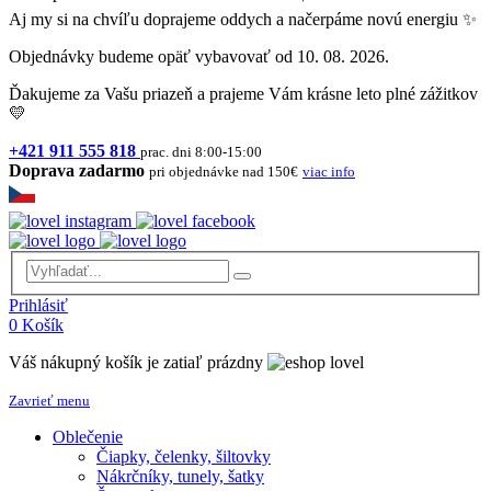
Aj my si na chvíľu doprajeme oddych a načerpáme novú energiu ✨
Objednávky budeme opäť vybavovať od 10. 08. 2026.
Ďakujeme za Vašu priazeň a prajeme Vám krásne leto plné zážitkov
💛
+421 911 555 818
prac. dni 8:00-15:00
Doprava zadarmo
pri objednávke nad 150€
viac info
Prihlásiť
0
Košík
Váš nákupný košík je zatiaľ prázdny
Zavrieť menu
Oblečenie
Čiapky, čelenky, šiltovky
Nákrčníky, tunely, šatky