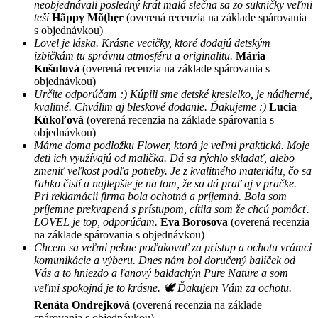
neobjednávali posledný krát malá slečna sa zo sukničky veľmi
teší
Hãppy Mõţhęr
(overená recenzia na základe spárovania
s objednávkou)
Lovel je láska. Krásne vecičky, ktoré dodajú detským
izbičkám tu správnu atmosféru a originalitu.
Mária
Košutová
(overená recenzia na základe spárovania s
objednávkou)
Určite odporúčam :) Kúpili sme detské kresielko, je nádherné,
kvalitné. Chválim aj bleskové dodanie. Ďakujeme :)
Lucia
Kúkoľová
(overená recenzia na základe spárovania s
objednávkou)
Máme doma podložku Flower, ktorá je veľmi praktická. Moje
deti ich využívajú od malička. Dá sa rýchlo skladať, alebo
zmeniť veľkost podľa potreby. Je z kvalitného materiálu, čo sa
ľahko čistí a najlepšie je na tom, že sa dá prať aj v pračke.
Pri reklamácii firma bola ochotná a príjemná. Bola som
príjemne prekvapená s prístupom, cítila som že chcú pomôcť.
LOVEL je top, odporúčam.
Eva Borosova
(overená recenzia
na základe spárovania s objednávkou)
Chcem sa veľmi pekne poďakovať za prístup a ochotu vrámci
komunikácie a výberu. Dnes nám bol doručený balíček od
Vás a to hniezdo a ľanový baldachýn Pure Nature a som
veľmi spokojná je to krásne. 🕊 Ďakujem Vám za ochotu.
Renáta Ondrejková
(overená recenzia na základe
spárovania s objednávkou)