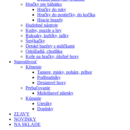
Hračky pre bábätko
Hračky do ruky
Hračky do postieľky, do kočíka
Hracie hrazdy
Hudobné nástroje
Knihy, puzzle a hry
Ruksaky, kufríky, tašky
Šmýkačky
Detské bazény s guličkami
Odrážadlá, chodítka
Koše na hračky, úložné boxy
Starostlivosť
Kŕmenie
Taniere, misky, poháre, príbor
Podbradníky
Desiatové boxy
Prebaľovanie
Mušelínové plienky
Kúpanie
Uteráky
Doplnky
ZĽAVY
NOVINKY
NA SKLADE