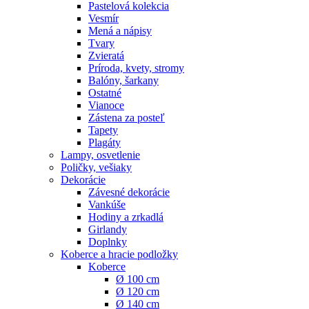
Pastelová kolekcia
Vesmír
Mená a nápisy
Tvary
Zvieratá
Príroda, kvety, stromy
Balóny, šarkany
Ostatné
Vianoce
Zástena za posteľ
Tapety
Plagáty
Lampy, osvetlenie
Poličky, vešiaky
Dekorácie
Závesné dekorácie
Vankúše
Hodiny a zrkadlá
Girlandy
Doplnky
Koberce a hracie podložky
Koberce
Ø 100 cm
Ø 120 cm
Ø 140 cm