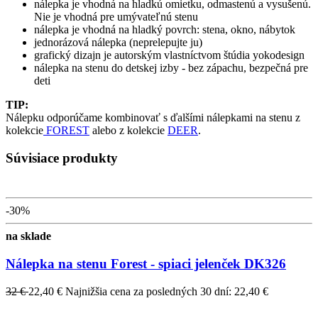
nálepka je vhodná na hladkú omietku, odmastenú a vysušenú.
Nie je vhodná pre umývateľnú stenu
nálepka je vhodná na hladký povrch: stena, okno, nábytok
jednorázová nálepka (neprelepujte ju)
grafický dizajn je autorským vlastníctvom štúdia yokodesign
nálepka na stenu do detskej izby - bez zápachu, bezpečná pre
deti
TIP:
Nálepku odporúčame kombinovať s ďalšími nálepkami na stenu z
kolekcie
FOREST
alebo z kolekcie
DEER
.
Súvisiace produkty
-30%
na sklade
Nálepka na stenu Forest - spiaci jelenček DK326
32 €
22,40 €
Najnižšia cena za posledných 30 dní: 22,40 €