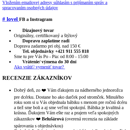
Vložením emailovej adresy súhlasím s prijímaním správ a
spracovaním osobných údajov
# lovel
FB a Instragram
Dizajnový tovar
Originálny, certifikovaný a štýlový
Dopravu zaplatíme radi
Doprava zadarmo pri obj. nad 150 €
Tel. objednávky +421 911 555 818
Sme tu pre Vás Po - Pia: od 8:00 - 15:00
Vrátenie/ výmena do 30 dní
Ako vrátiť/ vymeniť tovar?
RECENZIE ZÁKAZNÍKOV
Dobrý deň, zo ❤️ Vám ďakujem za nádherného jednorožca
pre dcérku. Dostane ho ako darček pod stromček. Minulého
roku som si u Vás objednala bábiku s menom pre ročnú dcéru
a tiež sme boli a aj sme veľmi spokojní. Bábika je kvalitná a
krásna. Ďakujem Vám ešte raz a prajem veľa spokojných
zákaznikov ❤️
Belušárová
(overená recenzia na základe
spárovania s objednávkou)