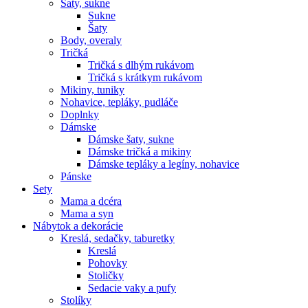
Šaty, sukne
Sukne
Šaty
Body, overaly
Tričká
Tričká s dlhým rukávom
Tričká s krátkym rukávom
Mikiny, tuniky
Nohavice, tepláky, pudláče
Doplnky
Dámske
Dámske šaty, sukne
Dámske tričká a mikiny
Dámske tepláky a legíny, nohavice
Pánske
Sety
Mama a dcéra
Mama a syn
Nábytok a dekorácie
Kreslá, sedačky, taburetky
Kreslá
Pohovky
Stoličky
Sedacie vaky a pufy
Stolíky