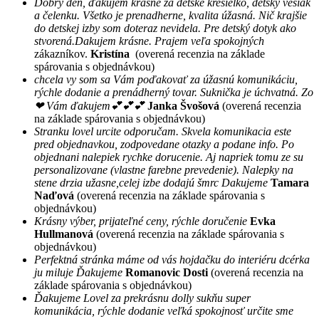
Dobrý deň, ďakujem krasne za detské kresielko, detsky vešiak
a čelenku. Všetko je prenadherne, kvalita úžasná. Nič krajšie
do detskej izby som doteraz nevidela. Pre detský dotyk ako
stvorená.Dakujem krásne. Prajem veľa spokojných
zákazníkov.
Kristína
(overená recenzia na základe
spárovania s objednávkou)
chcela vy som sa Vám poďakovať za úžasnú komunikáciu,
rýchle dodanie a prenádherný tovar. Suknička je úchvatná. Zo
❤ Vám ďakujem💕💕💕
Janka Švošová
(overená recenzia
na základe spárovania s objednávkou)
Stranku lovel urcite odporučam. Skvela komunikacia este
pred objednavkou, zodpovedane otazky a podane info. Po
objednani nalepiek rychke dorucenie. Aj napriek tomu ze su
personalizovane (vlastne farebne prevedenie). Nalepky na
stene drzia užasne,celej izbe dodajú šmrc Dakujeme
Tamara
Naďová
(overená recenzia na základe spárovania s
objednávkou)
Krásny výber, prijateľné ceny, rýchle doručenie
Evka
Hullmanová
(overená recenzia na základe spárovania s
objednávkou)
Perfektná stránka máme od vás hojdačku do interiéru dcérka
ju miluje Ďakujeme
Romanovic Dosti
(overená recenzia na
základe spárovania s objednávkou)
Ďakujeme Lovel za prekrásnu dolly sukňu super
komunikácia, rýchle dodanie veľká spokojnosť určite sme