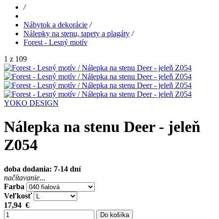
/
Nábytok a dekorácie
/
Nálepky na stenu, tapety a plagáty
/
Forest - Lesný motív
1 z 109
YOKO DESIGN
Nálepka na stenu Deer - jeleň
Z054
doba dodania: 7-14 dní
načítavanie...
Farba
Veľkosť
17,94
€
Do košíka