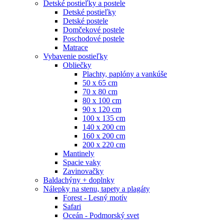
Detské postieľky a postele
Detské postieľky
Detské postele
Domčekové postele
Poschodové postele
Matrace
Vybavenie postieľky
Obliečky
Plachty, paplóny a vankúše
50 x 65 cm
70 x 80 cm
80 x 100 cm
90 x 120 cm
100 x 135 cm
140 x 200 cm
160 x 200 cm
200 x 220 cm
Mantinely
Spacie vaky
Zavinovačky
Baldachýny + doplnky
Nálepky na stenu, tapety a plagáty
Forest - Lesný motív
Safari
Oceán - Podmorský svet