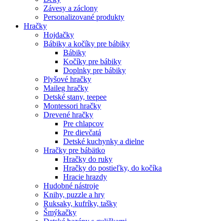
Závesy a záclony
Personalizované produkty
Hračky
Hojdačky
Bábiky a kočíky pre bábiky
Bábiky
Kočíky pre bábiky
Doplnky pre bábiky
Plyšové hračky
Maileg hračky
Detské stany, teepee
Montessori hračky
Drevené hračky
Pre chlapcov
Pre dievčatá
Detské kuchynky a dielne
Hračky pre bábätko
Hračky do ruky
Hračky do postieľky, do kočíka
Hracie hrazdy
Hudobné nástroje
Knihy, puzzle a hry
Ruksaky, kufríky, tašky
Šmýkačky