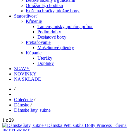
Detské bazény s guličkami
Odrážadlá, chodítka
Koše na hračky, úložné boxy
Starostlivosť
Kŕmenie
Taniere, misky, poháre, príbor
Podbradníky
Desiatové boxy
Prebaľovanie
Mušelínové plienky
Kúpanie
Uteráky
Doplnky
ZĽAVY
NOVINKY
NA SKLADE
/
Oblečenie
/
Dámske
/
Dámske šaty, sukne
1 z 29
PETTI SKIRT