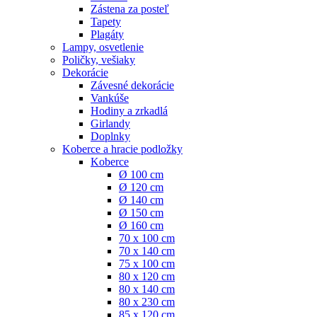
Zástena za posteľ
Tapety
Plagáty
Lampy, osvetlenie
Poličky, vešiaky
Dekorácie
Závesné dekorácie
Vankúše
Hodiny a zrkadlá
Girlandy
Doplnky
Koberce a hracie podložky
Koberce
Ø 100 cm
Ø 120 cm
Ø 140 cm
Ø 150 cm
Ø 160 cm
70 x 100 cm
70 x 140 cm
75 x 100 cm
80 x 120 cm
80 x 140 cm
80 x 230 cm
85 x 120 cm