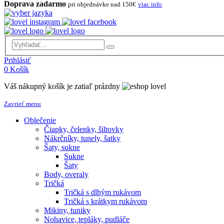
Doprava zadarmo
pri objednávke nad 150€
viac info
Prihlásiť
0
Košík
Váš nákupný košík je zatiaľ prázdny
Zavrieť menu
Oblečenie
Čiapky, čelenky, šiltovky
Nákrčníky, tunely, šatky
Šaty, sukne
Sukne
Šaty
Body, overaly
Tričká
Tričká s dlhým rukávom
Tričká s krátkym rukávom
Mikiny, tuniky
Nohavice, tepláky, pudláče