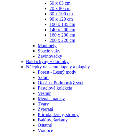
50 x 65 cm
70 x 80 cm
80 x 100 cm
90 x 120 cm
100 x 135 cm
140 x 200 cm
160 x 200 cm
200 x 220 cm
Mantinely
Spacie vaky
Zavinovačky
Baldachýny + doplnky
Nálepky na stenu, tapety a plagáty
Forest - Lesný motív
Safari
Oceán - Podmorský svet
Pastelová kolekcia
Vesmír
Mená a nápisy
Tvary
Zvieratá
Príroda, kvety, stromy
Balóny, šarkany
Ostatné
Vianoce