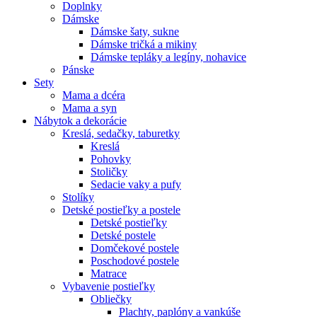
Doplnky
Dámske
Dámske šaty, sukne
Dámske tričká a mikiny
Dámske tepláky a legíny, nohavice
Pánske
Sety
Mama a dcéra
Mama a syn
Nábytok a dekorácie
Kreslá, sedačky, taburetky
Kreslá
Pohovky
Stoličky
Sedacie vaky a pufy
Stolíky
Detské postieľky a postele
Detské postieľky
Detské postele
Domčekové postele
Poschodové postele
Matrace
Vybavenie postieľky
Obliečky
Plachty, paplóny a vankúše