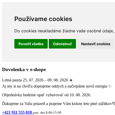
Používame cookies
Do cookies neukladáme žiadne vaše osobné údaje, a
Povoliť všetko
Odmietnuť
Nastaviť cookies
Dovolenka v e-shope
Letná pauza 25. 07. 2026 – 09. 08. 2026 ☀️
Aj my si na chvíľu doprajeme oddych a načerpáme novú energiu ✨
Objednávky budeme opäť vybavovať od 10. 08. 2026.
Ďakujeme za Vašu priazeň a prajeme Vám krásne leto plné zážitkov
+421 911 555 818
prac. dni 8:00-15:00