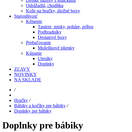
Detské bazény s guličkami
Odrážadlá, chodítka
Koše na hračky, úložné boxy
Starostlivosť
Kŕmenie
Taniere, misky, poháre, príbor
Podbradníky
Desiatové boxy
Prebaľovanie
Mušelínové plienky
Kúpanie
Uteráky
Doplnky
ZĽAVY
NOVINKY
NA SKLADE
/
Hračky
/
Bábiky a kočíky pre bábiky
/
Doplnky pre bábiky
Doplnky pre bábiky