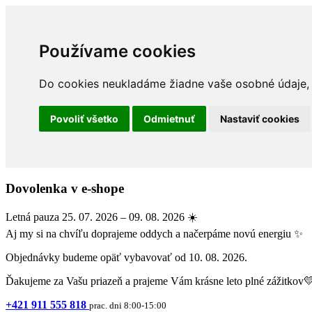
Používame cookies
Do cookies neukladáme žiadne vaše osobné údaje, a
Povoliť všetko
Odmietnuť
Nastaviť cookies
Dovolenka v e-shope
Letná pauza 25. 07. 2026 – 09. 08. 2026 ☀️
Aj my si na chvíľu doprajeme oddych a načerpáme novú energiu ✨
Objednávky budeme opäť vybavovať od 10. 08. 2026.
Ďakujeme za Vašu priazeň a prajeme Vám krásne leto plné zážitkov
+421 911 555 818
prac. dni 8:00-15:00