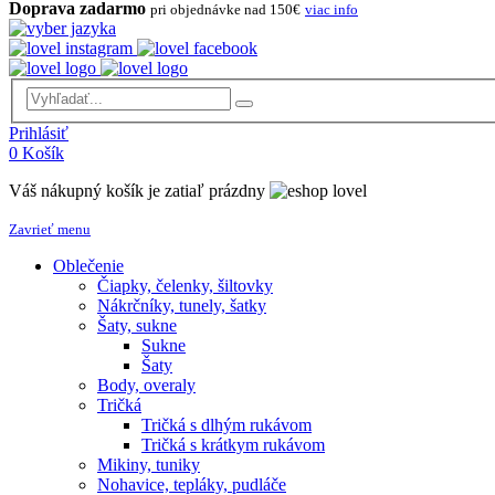
Doprava zadarmo
pri objednávke nad 150€
viac info
Prihlásiť
0
Košík
Váš nákupný košík je zatiaľ prázdny
Zavrieť menu
Oblečenie
Čiapky, čelenky, šiltovky
Nákrčníky, tunely, šatky
Šaty, sukne
Sukne
Šaty
Body, overaly
Tričká
Tričká s dlhým rukávom
Tričká s krátkym rukávom
Mikiny, tuniky
Nohavice, tepláky, pudláče