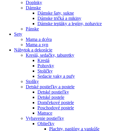
Doplnky
Dámske
Dámske šaty, sukne
Dámske tričká a mikiny
Dámske tepláky a legíny, nohavice
Pánske
Sety
Mama a dcéra
Mama a syn
Nábytok a dekorácie
Kreslá, sedačky, taburetky
Kreslá
Pohovky
Stoličky
Sedacie vaky a pufy
Stolíky
Detské postieľky a postele
Detské postieľky
Detské postele
Domčekové postele
Poschodové postele
Matrace
Vybavenie postieľky
Obliečky
Plachty, paplóny a vankúše