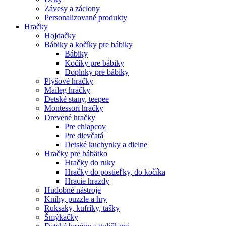
Závesy a záclony
Personalizované produkty
Hračky
Hojdačky
Bábiky a kočíky pre bábiky
Bábiky
Kočíky pre bábiky
Doplnky pre bábiky
Plyšové hračky
Maileg hračky
Detské stany, teepee
Montessori hračky
Drevené hračky
Pre chlapcov
Pre dievčatá
Detské kuchynky a dielne
Hračky pre bábätko
Hračky do ruky
Hračky do postieľky, do kočíka
Hracie hrazdy
Hudobné nástroje
Knihy, puzzle a hry
Ruksaky, kufríky, tašky
Šmýkačky