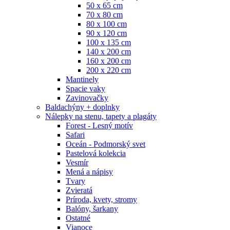
50 x 65 cm
70 x 80 cm
80 x 100 cm
90 x 120 cm
100 x 135 cm
140 x 200 cm
160 x 200 cm
200 x 220 cm
Mantinely
Spacie vaky
Zavinovačky
Baldachýny + doplnky
Nálepky na stenu, tapety a plagáty
Forest - Lesný motív
Safari
Oceán - Podmorský svet
Pastelová kolekcia
Vesmír
Mená a nápisy
Tvary
Zvieratá
Príroda, kvety, stromy
Balóny, šarkany
Ostatné
Vianoce