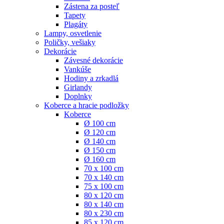
Zástena za posteľ
Tapety
Plagáty
Lampy, osvetlenie
Poličky, vešiaky
Dekorácie
Závesné dekorácie
Vankúše
Hodiny a zrkadlá
Girlandy
Doplnky
Koberce a hracie podložky
Koberce
Ø 100 cm
Ø 120 cm
Ø 140 cm
Ø 150 cm
Ø 160 cm
70 x 100 cm
70 x 140 cm
75 x 100 cm
80 x 120 cm
80 x 140 cm
80 x 230 cm
85 x 120 cm