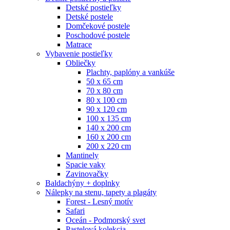
Detské postieľky
Detské postele
Domčekové postele
Poschodové postele
Matrace
Vybavenie postieľky
Obliečky
Plachty, paplóny a vankúše
50 x 65 cm
70 x 80 cm
80 x 100 cm
90 x 120 cm
100 x 135 cm
140 x 200 cm
160 x 200 cm
200 x 220 cm
Mantinely
Spacie vaky
Zavinovačky
Baldachýny + doplnky
Nálepky na stenu, tapety a plagáty
Forest - Lesný motív
Safari
Oceán - Podmorský svet
Pastelová kolekcia