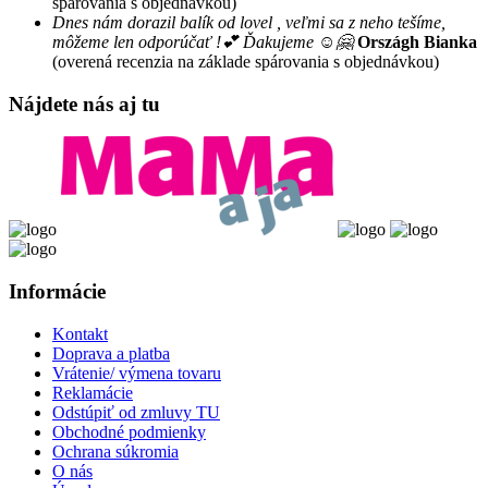
spárovania s objednávkou)
Dnes nám dorazil balík od lovel , veľmi sa z neho tešíme,
môžeme len odporúčať !💕 Ďakujeme ☺️🤗
Országh Bianka
(overená recenzia na základe spárovania s objednávkou)
Nájdete nás aj tu
Informácie
Kontakt
Doprava a platba
Vrátenie/ výmena tovaru
Reklamácie
Odstúpiť od zmluvy TU
Obchodné podmienky
Ochrana súkromia
O nás