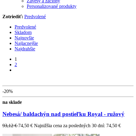
Závesy a záclony
Personalizované produkty
Zotriediť:
Predvolené
Predvolené
Skladom
Najnovšie
Najlacnejšie
Najdrahšie
1
2
-20%
na sklade
Nebesá/ baldachýn nad postieľku Royal - ružový
93,12 €
74,50 €
Najnižšia cena za posledných 30 dní: 74,50 €