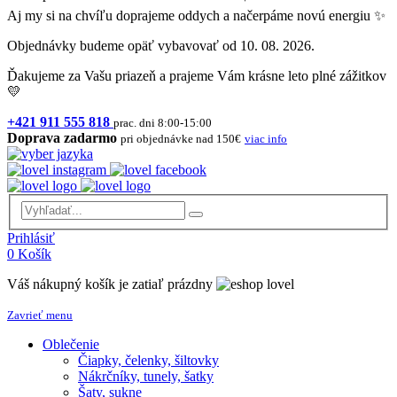
Aj my si na chvíľu doprajeme oddych a načerpáme novú energiu ✨
Objednávky budeme opäť vybavovať od 10. 08. 2026.
Ďakujeme za Vašu priazeň a prajeme Vám krásne leto plné zážitkov
💛
+421 911 555 818
prac. dni 8:00-15:00
Doprava zadarmo
pri objednávke nad 150€
viac info
Prihlásiť
0
Košík
Váš nákupný košík je zatiaľ prázdny
Zavrieť menu
Oblečenie
Čiapky, čelenky, šiltovky
Nákrčníky, tunely, šatky
Šaty, sukne