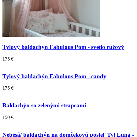
Tylový baldachýn Fabulous Pom - svetlo ružový
175 €
Tylový baldachýn Fabulous Pom - candy
175 €
Baldachýn so zelenými strapcami
150 €
Nebesá/ baldachýn na domčekovú posteľ Tyl Luna -