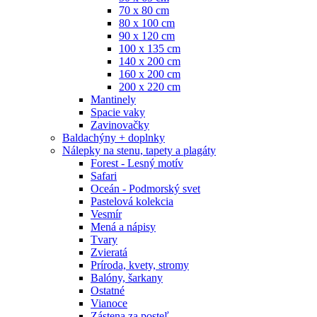
70 x 80 cm
80 x 100 cm
90 x 120 cm
100 x 135 cm
140 x 200 cm
160 x 200 cm
200 x 220 cm
Mantinely
Spacie vaky
Zavinovačky
Baldachýny + doplnky
Nálepky na stenu, tapety a plagáty
Forest - Lesný motív
Safari
Oceán - Podmorský svet
Pastelová kolekcia
Vesmír
Mená a nápisy
Tvary
Zvieratá
Príroda, kvety, stromy
Balóny, šarkany
Ostatné
Vianoce
Zástena za posteľ