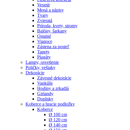
Vesmír
Mená a nápisy
Tvary
Zvieratá
Príroda, kvety, stromy
Balóny, šarkany
Ostatné
Vianoce
Zástena za posteľ
Tapety
Plagáty
Lampy, osvetlenie
Poličky, vešiaky
Dekorácie
Závesné dekorácie
Vankúše
Hodiny a zrkadlá
Girlandy
Doplnky
Koberce a hracie podložky
Koberce
Ø 100 cm
Ø 120 cm
Ø 140 cm