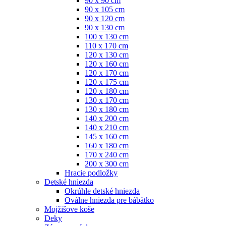
90 x 90 cm
90 x 105 cm
90 x 120 cm
90 x 130 cm
100 x 130 cm
110 x 170 cm
120 x 130 cm
120 x 160 cm
120 x 170 cm
120 x 175 cm
120 x 180 cm
130 x 170 cm
130 x 180 cm
140 x 200 cm
140 x 210 cm
145 x 160 cm
160 x 180 cm
170 x 240 cm
200 x 300 cm
Hracie podložky
Detské hniezda
Okrúhle detské hniezda
Oválne hniezda pre bábätko
Mojžišove koše
Deky