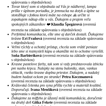
spárovania s objednávkou)
Tovar ktorý som si objednala od Vás je nádherný, lampa
prišla v úplnom poriadku, je jemnucka na dotyk a úplne sa
stotožňuje s fotkou ktorú máte na eshope 🙏 určite si
zopakujem nákup ešte u vás. Ďakujem a prajem veľa
spokojných zákazníkov ❤️
Klaudia Špegárová
(overená
recenzia na základe spárovania s objednávkou)
Perfektná komunikacia, ešte sme aj darček dostali. Ďakujeme
krásne
Eri Fraňová
(overená recenzia na základe spárovania
s objednávkou)
Veľmi rýchly a ochotný prístup, chcela som vrátiť peniaze
lebo sme si rozmysleli kúpu a okamžite mi to ochotne vyriešili.
Soňa Barbieriková
(overená recenzia na základe spárovania
s objednávkou)
Krasne pastelove farby, tak som si vzdy predstavovala izbicku
pre nasho krpca. Nalepky na stenu baloniky, stan, vankus
oblacik, vsetko krasne doplna priestor. Dakujem, a nadalej
budem hadzat ockom po stranke!
Petra Koczmanová
(overená recenzia na základe spárovania s objednávkou)
Královská čelenka pro syna přišla rychle a materiál kvalitní.
Doporučuji.
Ivana Menšíková
(overená recenzia na základe
spárovania s objednávkou)
Ďakujeme za miffyho je úžasný milá komunikácia, doručenie
na druhý deň
Gitka Fekete
(overená recenzia na základe