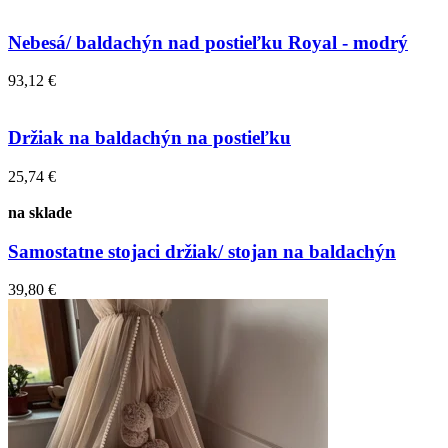
Nebesá/ baldachýn nad postieľku Royal - modrý
93,12 €
Držiak na baldachýn na postieľku
25,74 €
na sklade
Samostatne stojaci držiak/ stojan na baldachýn
39,80 €