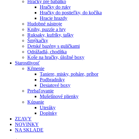
Hračky pre bábätko
Hračky do ruky
Hračky do postieľky, do kočíka
Hracie hrazdy
Hudobné nástroje
Knihy, puzzle a hry
Ruksaky, kufríky, tašky
Šmýkačky
Detské bazény s guličkami
Odrážadlá, chodítka
Koše na hračky, úložné boxy
Starostlivosť
Kŕmenie
Taniere, misky, poháre, príbor
Podbradníky
Desiatové boxy
Prebaľovanie
Mušelínové plienky
Kúpanie
Uteráky
Doplnky
ZĽAVY
NOVINKY
NA SKLADE