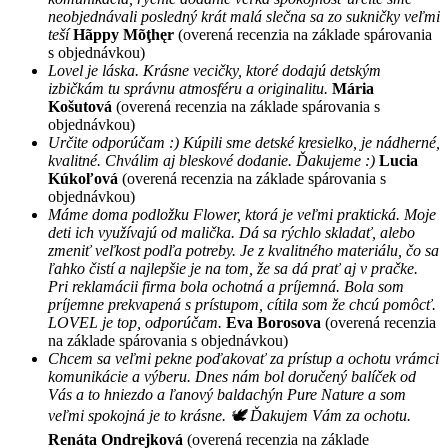
neobjednávali posledný krát malá slečna sa zo sukničky veľmi
teší
Hãppy Mõţhęr
(overená recenzia na základe spárovania
s objednávkou)
Lovel je láska. Krásne vecičky, ktoré dodajú detským
izbičkám tu správnu atmosféru a originalitu.
Mária
Košutová
(overená recenzia na základe spárovania s
objednávkou)
Určite odporúčam :) Kúpili sme detské kresielko, je nádherné,
kvalitné. Chválim aj bleskové dodanie. Ďakujeme :)
Lucia
Kúkoľová
(overená recenzia na základe spárovania s
objednávkou)
Máme doma podložku Flower, ktorá je veľmi praktická. Moje
deti ich využívajú od malička. Dá sa rýchlo skladať, alebo
zmeniť veľkost podľa potreby. Je z kvalitného materiálu, čo sa
ľahko čistí a najlepšie je na tom, že sa dá prať aj v pračke.
Pri reklamácii firma bola ochotná a príjemná. Bola som
príjemne prekvapená s prístupom, cítila som že chcú pomôcť.
LOVEL je top, odporúčam.
Eva Borosova
(overená recenzia
na základe spárovania s objednávkou)
Chcem sa veľmi pekne poďakovať za prístup a ochotu vrámci
komunikácie a výberu. Dnes nám bol doručený balíček od
Vás a to hniezdo a ľanový baldachýn Pure Nature a som
veľmi spokojná je to krásne. 🕊 Ďakujem Vám za ochotu.
Renáta Ondrejková
(overená recenzia na základe