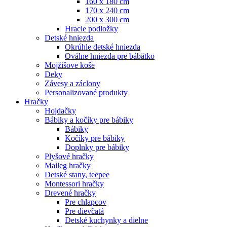
160 x 180 cm
170 x 240 cm
200 x 300 cm
Hracie podložky
Detské hniezda
Okrúhle detské hniezda
Oválne hniezda pre bábätko
Mojžišove koše
Deky
Závesy a záclony
Personalizované produkty
Hračky
Hojdačky
Bábiky a kočíky pre bábiky
Bábiky
Kočíky pre bábiky
Doplnky pre bábiky
Plyšové hračky
Maileg hračky
Detské stany, teepee
Montessori hračky
Drevené hračky
Pre chlapcov
Pre dievčatá
Detské kuchynky a dielne