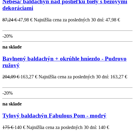
Nebesá/ baldachýn nad postieľku biely s béžovými
dekoráciami
87,24 €
47,98 €
Najnižšia cena za posledných 30 dní: 47,98 €
-20%
na sklade
Bavlnený baldachýn + okrúhle hniezdo - Pudrovo
ružový
204,09 €
163,27 €
Najnižšia cena za posledných 30 dní: 163,27 €
-20%
na sklade
Tylový baldachýn Fabulous Pom - modrý
175 €
140 €
Najnižšia cena za posledných 30 dní: 140 €