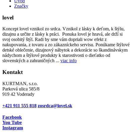
Úvod
Značky
lovel
Koncept lovel vznikol zo srdca. Vznikol z lásky k deťom, k štýlu,
dizajnu a určite z lásky k práci. Ponuka lovel je hravá, ale drží si
svoj osobitý štýl. Radi by sme vám dopriali wow efekt z
nakupovania, z tovaru a zo zákazníckeho servisu. Ponúkame štýlové
detské oblečenie, dizajnový nábytok a dekorácie so škandinávskym
nádychom a štýlové produkty k starostivosti o dieťatko od
slovenských a zahraničných ...
viac info
Kontakt
KURTMAN, s.r.o.
Parková ulica 585/8
919 42 Voderady
+421 911 555 818
zosrdca@lovel.sk
Facebook
You Tube
Instagram