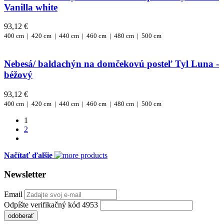
Vanilla white
93,12 €
400 cm |
420 cm |
440 cm |
460 cm |
480 cm |
500 cm
Nebesá/ baldachýn na domčekovú posteľ Tyl Luna -
béžový
93,12 €
400 cm |
420 cm |
440 cm |
460 cm |
480 cm |
500 cm
1
2
Načítať ďalšie
Newsletter
Email
Odpíšte verifikačný kód 4953
odoberať