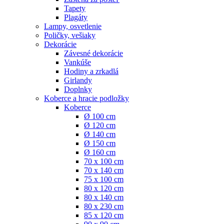
Tapety
Plagáty
Lampy, osvetlenie
Poličky, vešiaky
Dekorácie
Závesné dekorácie
Vankúše
Hodiny a zrkadlá
Girlandy
Doplnky
Koberce a hracie podložky
Koberce
Ø 100 cm
Ø 120 cm
Ø 140 cm
Ø 150 cm
Ø 160 cm
70 x 100 cm
70 x 140 cm
75 x 100 cm
80 x 120 cm
80 x 140 cm
80 x 230 cm
85 x 120 cm