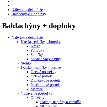
/
Nábytok a dekorácie
/
Baldachýny + doplnky
Baldachýny + doplnky
Nábytok a dekorácie
Kreslá, sedačky, taburetky
Kreslá
Pohovky
Stoličky
Sedacie vaky a pufy
Stolíky
Detské postieľky a postele
Detské postieľky
Detské postele
Domčekové postele
Poschodové postele
Matrace
Vybavenie postieľky
Obliečky
Plachty, paplóny a vankúše
50 x 65 cm