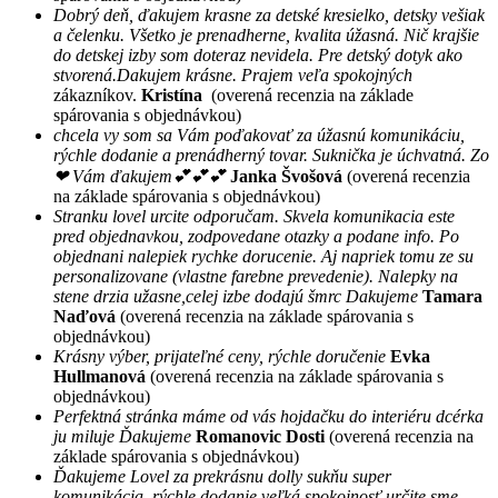
Dobrý deň, ďakujem krasne za detské kresielko, detsky vešiak
a čelenku. Všetko je prenadherne, kvalita úžasná. Nič krajšie
do detskej izby som doteraz nevidela. Pre detský dotyk ako
stvorená.Dakujem krásne. Prajem veľa spokojných
zákazníkov.
Kristína
(overená recenzia na základe
spárovania s objednávkou)
chcela vy som sa Vám poďakovať za úžasnú komunikáciu,
rýchle dodanie a prenádherný tovar. Suknička je úchvatná. Zo
❤ Vám ďakujem💕💕💕
Janka Švošová
(overená recenzia
na základe spárovania s objednávkou)
Stranku lovel urcite odporučam. Skvela komunikacia este
pred objednavkou, zodpovedane otazky a podane info. Po
objednani nalepiek rychke dorucenie. Aj napriek tomu ze su
personalizovane (vlastne farebne prevedenie). Nalepky na
stene drzia užasne,celej izbe dodajú šmrc Dakujeme
Tamara
Naďová
(overená recenzia na základe spárovania s
objednávkou)
Krásny výber, prijateľné ceny, rýchle doručenie
Evka
Hullmanová
(overená recenzia na základe spárovania s
objednávkou)
Perfektná stránka máme od vás hojdačku do interiéru dcérka
ju miluje Ďakujeme
Romanovic Dosti
(overená recenzia na
základe spárovania s objednávkou)
Ďakujeme Lovel za prekrásnu dolly sukňu super
komunikácia, rýchle dodanie veľká spokojnosť určite sme