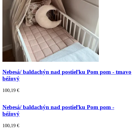
Nebesá/ baldachýn nad postieľku Pom pom - tmavo
béžový
100,19 €
Nebesá/ baldachýn nad postieľku Pom pom -
béžový
100,19 €