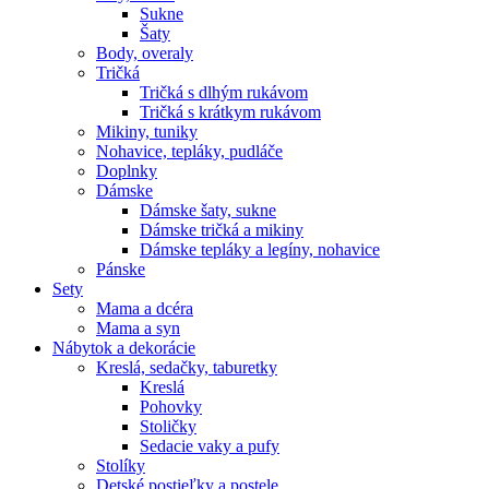
Sukne
Šaty
Body, overaly
Tričká
Tričká s dlhým rukávom
Tričká s krátkym rukávom
Mikiny, tuniky
Nohavice, tepláky, pudláče
Doplnky
Dámske
Dámske šaty, sukne
Dámske tričká a mikiny
Dámske tepláky a legíny, nohavice
Pánske
Sety
Mama a dcéra
Mama a syn
Nábytok a dekorácie
Kreslá, sedačky, taburetky
Kreslá
Pohovky
Stoličky
Sedacie vaky a pufy
Stolíky
Detské postieľky a postele