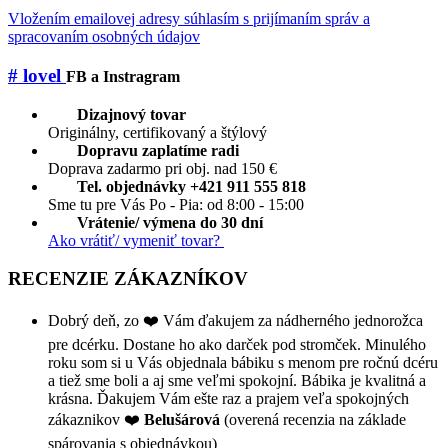
Vložením emailovej adresy súhlasím s prijímaním správ a
spracovaním osobných údajov
# lovel
FB a Instragram
Dizajnový tovar
Originálny, certifikovaný a štýlový
Dopravu zaplatíme radi
Doprava zadarmo pri obj. nad 150 €
Tel. objednávky +421 911 555 818
Sme tu pre Vás Po - Pia: od 8:00 - 15:00
Vrátenie/ výmena do 30 dní
Ako vrátiť/ vymeniť tovar?
RECENZIE ZÁKAZNÍKOV
Dobrý deň, zo ❤️ Vám ďakujem za nádherného jednorožca
pre dcérku. Dostane ho ako darček pod stromček. Minulého
roku som si u Vás objednala bábiku s menom pre ročnú dcéru
a tiež sme boli a aj sme veľmi spokojní. Bábika je kvalitná a
krásna. Ďakujem Vám ešte raz a prajem veľa spokojných
zákaznikov ❤️
Belušárová
(overená recenzia na základe
spárovania s objednávkou)