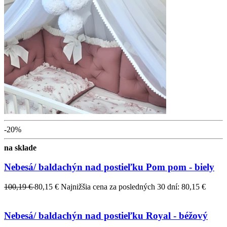
-20%
na sklade
Nebesá/ baldachýn nad postieľku Pom pom - biely
100,19 €
80,15 €
Najnižšia cena za posledných 30 dní: 80,15 €
Nebesá/ baldachýn nad postieľku Royal - béžový