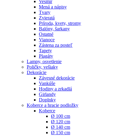
Vesmír
Mená a nápisy
Tvary
Zvieratá
Príroda, kvety, stromy
Balóny, šarkany
Ostatné
Vianoce
Zástena za posteľ
Tapety
Plagáty
Lampy, osvetlenie
Poličky, vešiaky
Dekorácie
Závesné dekorácie
Vankúše
Hodiny a zrkadlá
Girlandy
Doplnky
Koberce a hracie podložky
Koberce
Ø 100 cm
Ø 120 cm
Ø 140 cm
Ø 150 cm