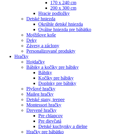
170 x 240 cm
200 x 300 cm
Hracie podložky
Detské hniezda
Okrúhle detské hniezda
Oválne hniezda pre bábätko
Mojžišove koše
Deky
Závesy a záclony
Personalizované produkty
Hračky
Hojdačky
Bábiky a kočíky pre bábiky
Bábiky
Kočíky pre bábiky
Doplnky pre bábiky
Plyšové hračky
Maileg hračky
Detské stany, teepee
Montessori hračky
Drevené hračky
Pre chlapcov
Pre dievčatá
Detské kuchynky a dielne
Hračky pre bábätko