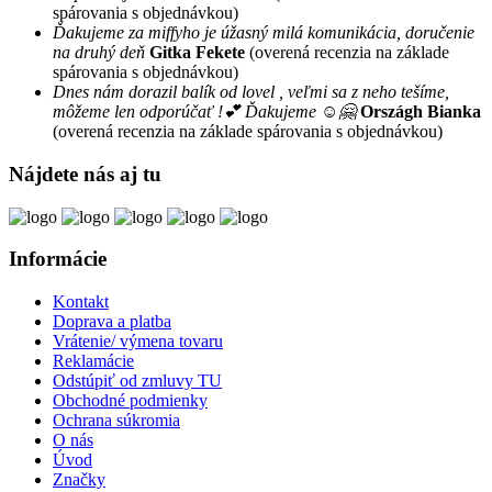
spárovania s objednávkou)
Ďakujeme za miffyho je úžasný milá komunikácia, doručenie
na druhý deň
Gitka Fekete
(overená recenzia na základe
spárovania s objednávkou)
Dnes nám dorazil balík od lovel , veľmi sa z neho tešíme,
môžeme len odporúčať !💕 Ďakujeme ☺️🤗
Országh Bianka
(overená recenzia na základe spárovania s objednávkou)
Nájdete nás aj tu
Informácie
Kontakt
Doprava a platba
Vrátenie/ výmena tovaru
Reklamácie
Odstúpiť od zmluvy TU
Obchodné podmienky
Ochrana súkromia
O nás
Úvod
Značky