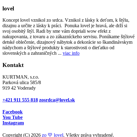
lovel
Koncept lovel vznikol zo srdca. Vznikol z lásky k deťom, k štýlu,
dizajnu a určite z lásky k práci. Ponuka lovel je hravá, ale drží si
svoj osobitý štýl. Radi by sme vám dopriali wow efekt z
nakupovania, z tovaru a zo zákazníckeho servisu. Ponúkame štýlové
detské oblečenie, dizajnový nábytok a dekorácie so škandinávskym
nádychom a štýlové produkty k starostivosti o dieťatko od
slovenských a zahraničných ...
viac info
Kontakt
KURTMAN, s.r.o.
Parková ulica 585/8
919 42 Voderady
+421 911 555 818
zosrdca@lovel.sk
Facebook
You Tube
Instagram
Copyright (C) 2026
zo 💛 lovel
. Všetky práva vyhradené.