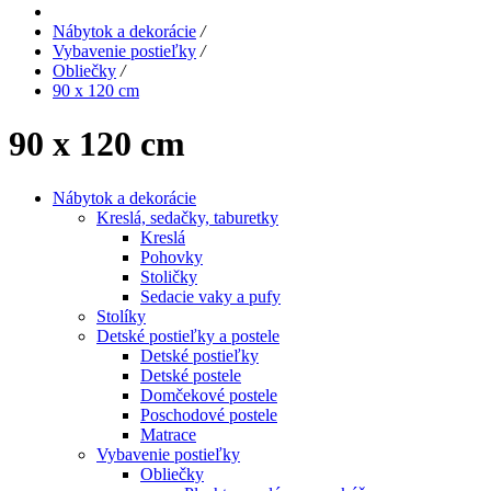
Nábytok a dekorácie
/
Vybavenie postieľky
/
Obliečky
/
90 x 120 cm
90 x 120 cm
Nábytok a dekorácie
Kreslá, sedačky, taburetky
Kreslá
Pohovky
Stoličky
Sedacie vaky a pufy
Stolíky
Detské postieľky a postele
Detské postieľky
Detské postele
Domčekové postele
Poschodové postele
Matrace
Vybavenie postieľky
Obliečky