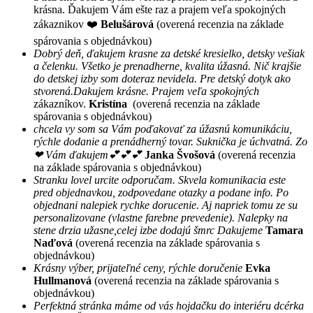
krásna. Ďakujem Vám ešte raz a prajem veľa spokojných
zákaznikov ❤️
Belušárová
(overená recenzia na základe
spárovania s objednávkou)
Dobrý deň, ďakujem krasne za detské kresielko, detsky vešiak
a čelenku. Všetko je prenadherne, kvalita úžasná. Nič krajšie
do detskej izby som doteraz nevidela. Pre detský dotyk ako
stvorená.Dakujem krásne. Prajem veľa spokojných
zákazníkov.
Kristína
(overená recenzia na základe
spárovania s objednávkou)
chcela vy som sa Vám poďakovať za úžasnú komunikáciu,
rýchle dodanie a prenádherný tovar. Suknička je úchvatná. Zo
❤ Vám ďakujem💕💕💕
Janka Švošová
(overená recenzia
na základe spárovania s objednávkou)
Stranku lovel urcite odporučam. Skvela komunikacia este
pred objednavkou, zodpovedane otazky a podane info. Po
objednani nalepiek rychke dorucenie. Aj napriek tomu ze su
personalizovane (vlastne farebne prevedenie). Nalepky na
stene drzia užasne,celej izbe dodajú šmrc Dakujeme
Tamara
Naďová
(overená recenzia na základe spárovania s
objednávkou)
Krásny výber, prijateľné ceny, rýchle doručenie
Evka
Hullmanová
(overená recenzia na základe spárovania s
objednávkou)
Perfektná stránka máme od vás hojdačku do interiéru dcérka