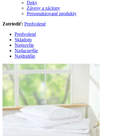
Deky
Závesy a záclony
Personalizované produkty
Zotriediť:
Predvolené
Predvolené
Skladom
Najnovšie
Najlacnejšie
Najdrahšie