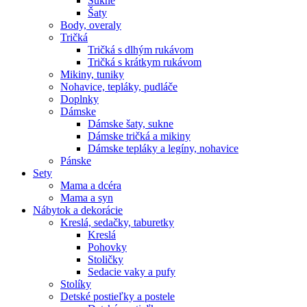
Sukne
Šaty
Body, overaly
Tričká
Tričká s dlhým rukávom
Tričká s krátkym rukávom
Mikiny, tuniky
Nohavice, tepláky, pudláče
Doplnky
Dámske
Dámske šaty, sukne
Dámske tričká a mikiny
Dámske tepláky a legíny, nohavice
Pánske
Sety
Mama a dcéra
Mama a syn
Nábytok a dekorácie
Kreslá, sedačky, taburetky
Kreslá
Pohovky
Stoličky
Sedacie vaky a pufy
Stolíky
Detské postieľky a postele