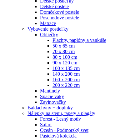
Detské postieľky
Detské postele
Domčekové postele
Poschodové postele
Matrace
Vybavenie postieľky
Obliečky
Plachty, paplóny a vankúše
50 x 65 cm
70 x 80 cm
80 x 100 cm
90 x 120 cm
100 x 135 cm
140 x 200 cm
160 x 200 cm
200 x 220 cm
Mantinely
Spacie vaky
Zavinovačky
Baldachýny + doplnky
Nálepky na stenu, tapety a plagáty
Forest - Lesný motív
Safari
Oceán - Podmorský svet
Pastelová kolekcia