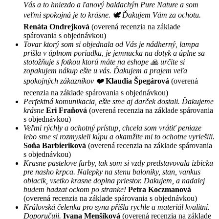
Vás a to hniezdo a ľanový baldachýn Pure Nature a som
veľmi spokojná je to krásne. 🕊 Ďakujem Vám za ochotu.
Renáta Ondrejková
(overená recenzia na základe
spárovania s objednávkou)
Tovar ktorý som si objednala od Vás je nádherný, lampa
prišla v úplnom poriadku, je jemnucka na dotyk a úplne sa
stotožňuje s fotkou ktorú máte na eshope 🙏 určite si
zopakujem nákup ešte u vás. Ďakujem a prajem veľa
spokojných zákazníkov ❤️
Klaudia Špegárová
(overená
recenzia na základe spárovania s objednávkou)
Perfektná komunikacia, ešte sme aj darček dostali. Ďakujeme
krásne
Eri Fraňová
(overená recenzia na základe spárovania
s objednávkou)
Veľmi rýchly a ochotný prístup, chcela som vrátiť peniaze
lebo sme si rozmysleli kúpu a okamžite mi to ochotne vyriešili.
Soňa Barbieriková
(overená recenzia na základe spárovania
s objednávkou)
Krasne pastelove farby, tak som si vzdy predstavovala izbicku
pre nasho krpca. Nalepky na stenu baloniky, stan, vankus
oblacik, vsetko krasne doplna priestor. Dakujem, a nadalej
budem hadzat ockom po stranke!
Petra Koczmanová
(overená recenzia na základe spárovania s objednávkou)
Královská čelenka pro syna přišla rychle a materiál kvalitní.
Doporučuji.
Ivana Menšíková
(overená recenzia na základe