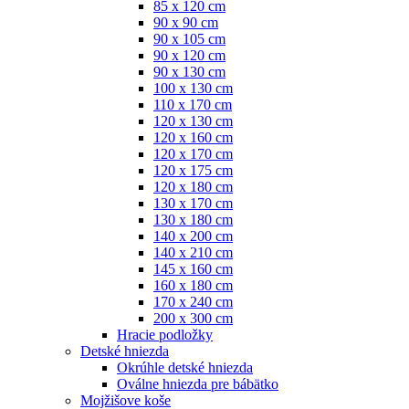
85 x 120 cm
90 x 90 cm
90 x 105 cm
90 x 120 cm
90 x 130 cm
100 x 130 cm
110 x 170 cm
120 x 130 cm
120 x 160 cm
120 x 170 cm
120 x 175 cm
120 x 180 cm
130 x 170 cm
130 x 180 cm
140 x 200 cm
140 x 210 cm
145 x 160 cm
160 x 180 cm
170 x 240 cm
200 x 300 cm
Hracie podložky
Detské hniezda
Okrúhle detské hniezda
Oválne hniezda pre bábätko
Mojžišove koše