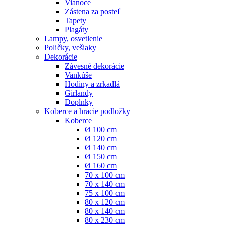
Vianoce
Zástena za posteľ
Tapety
Plagáty
Lampy, osvetlenie
Poličky, vešiaky
Dekorácie
Závesné dekorácie
Vankúše
Hodiny a zrkadlá
Girlandy
Doplnky
Koberce a hracie podložky
Koberce
Ø 100 cm
Ø 120 cm
Ø 140 cm
Ø 150 cm
Ø 160 cm
70 x 100 cm
70 x 140 cm
75 x 100 cm
80 x 120 cm
80 x 140 cm
80 x 230 cm