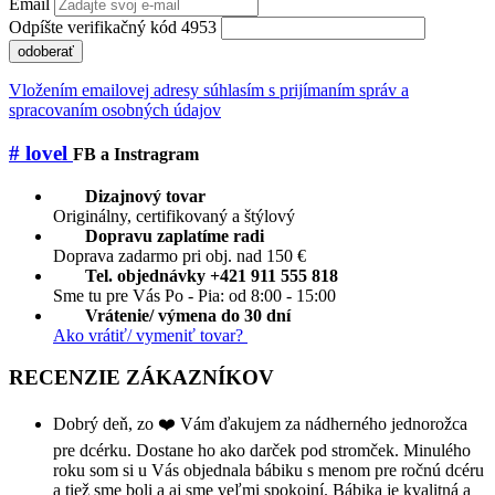
Email
Odpíšte verifikačný kód 4953
odoberať
Vložením emailovej adresy súhlasím s prijímaním správ a
spracovaním osobných údajov
# lovel
FB a Instragram
Dizajnový tovar
Originálny, certifikovaný a štýlový
Dopravu zaplatíme radi
Doprava zadarmo pri obj. nad 150 €
Tel. objednávky +421 911 555 818
Sme tu pre Vás Po - Pia: od 8:00 - 15:00
Vrátenie/ výmena do 30 dní
Ako vrátiť/ vymeniť tovar?
RECENZIE ZÁKAZNÍKOV
Dobrý deň, zo ❤️ Vám ďakujem za nádherného jednorožca
pre dcérku. Dostane ho ako darček pod stromček. Minulého
roku som si u Vás objednala bábiku s menom pre ročnú dcéru
a tiež sme boli a aj sme veľmi spokojní. Bábika je kvalitná a