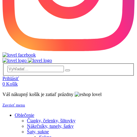
Prihlásiť
0
Košík
Váš nákupný košík je zatiaľ prázdny
Zavrieť menu
Oblečenie
Čiapky, čelenky, šiltovky
Nákrčníky, tunely, šatky
Šaty, sukne