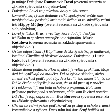
ju miluje Ďakujeme
Romanovic Dosti
(overená recenzia na
základe spárovania s objednávkou)
Ďakujeme Lovel za prekrásnu dolly sukňu super
komunikácia, rýchle dodanie veľká spokojnosť určite sme
neobjednávali posledný krát malá slečna sa zo sukničky veľmi
teší
Hãppy Mõţhęr
(overená recenzia na základe spárovania
s objednávkou)
Lovel je láska. Krásne vecičky, ktoré dodajú detským
izbičkám tu správnu atmosféru a originalitu.
Mária
Košutová
(overená recenzia na základe spárovania s
objednávkou)
Určite odporúčam :) Kúpili sme detské kresielko, je nádherné,
kvalitné. Chválim aj bleskové dodanie. Ďakujeme :)
Lucia
Kúkoľová
(overená recenzia na základe spárovania s
objednávkou)
Máme doma podložku Flower, ktorá je veľmi praktická. Moje
deti ich využívajú od malička. Dá sa rýchlo skladať, alebo
zmeniť veľkost podľa potreby. Je z kvalitného materiálu, čo sa
ľahko čistí a najlepšie je na tom, že sa dá prať aj v pračke.
Pri reklamácii firma bola ochotná a príjemná. Bola som
príjemne prekvapená s prístupom, cítila som že chcú pomôcť.
LOVEL je top, odporúčam.
Eva Borosova
(overená recenzia
na základe spárovania s objednávkou)
Chcem sa veľmi pekne poďakovať za prístup a ochotu vrámci
komunikácie a výberu. Dnes nám bol doručený balíček od