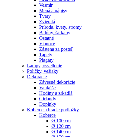
Vesmír
Mená a nápisy
Tvary
Zvieratá
Príroda, kvety, stromy
Balóny, šarkany
Ostatné
Vianoce
Zástena za posteľ
Tapety
Plagáty
Lampy, osvetlenie
Poličky, vešiaky
Dekorácie
Závesné dekorácie
Vankúše
Hodiny a zrkadlá
Girlandy
Doplnky
Koberce a hracie podložky
Koberce
Ø 100 cm
Ø 120 cm
Ø 140 cm