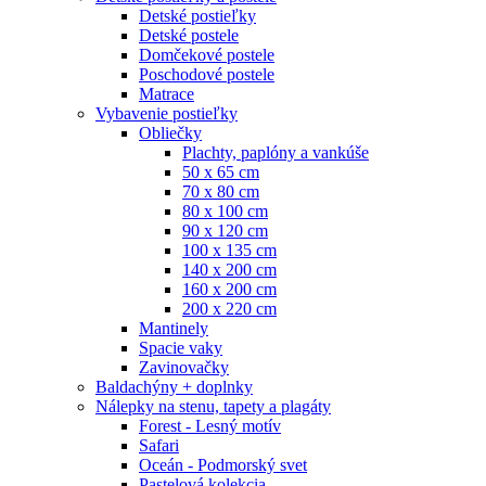
Detské postieľky
Detské postele
Domčekové postele
Poschodové postele
Matrace
Vybavenie postieľky
Obliečky
Plachty, paplóny a vankúše
50 x 65 cm
70 x 80 cm
80 x 100 cm
90 x 120 cm
100 x 135 cm
140 x 200 cm
160 x 200 cm
200 x 220 cm
Mantinely
Spacie vaky
Zavinovačky
Baldachýny + doplnky
Nálepky na stenu, tapety a plagáty
Forest - Lesný motív
Safari
Oceán - Podmorský svet
Pastelová kolekcia