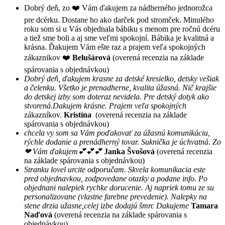
Dobrý deň, zo ❤️ Vám ďakujem za nádherného jednorožca
pre dcérku. Dostane ho ako darček pod stromček. Minulého
roku som si u Vás objednala bábiku s menom pre ročnú dcéru
a tiež sme boli a aj sme veľmi spokojní. Bábika je kvalitná a
krásna. Ďakujem Vám ešte raz a prajem veľa spokojných
zákaznikov ❤️
Belušárová
(overená recenzia na základe
spárovania s objednávkou)
Dobrý deň, ďakujem krasne za detské kresielko, detsky vešiak
a čelenku. Všetko je prenadherne, kvalita úžasná. Nič krajšie
do detskej izby som doteraz nevidela. Pre detský dotyk ako
stvorená.Dakujem krásne. Prajem veľa spokojných
zákazníkov.
Kristína
(overená recenzia na základe
spárovania s objednávkou)
chcela vy som sa Vám poďakovať za úžasnú komunikáciu,
rýchle dodanie a prenádherný tovar. Suknička je úchvatná. Zo
❤ Vám ďakujem💕💕💕
Janka Švošová
(overená recenzia
na základe spárovania s objednávkou)
Stranku lovel urcite odporučam. Skvela komunikacia este
pred objednavkou, zodpovedane otazky a podane info. Po
objednani nalepiek rychke dorucenie. Aj napriek tomu ze su
personalizovane (vlastne farebne prevedenie). Nalepky na
stene drzia užasne,celej izbe dodajú šmrc Dakujeme
Tamara
Naďová
(overená recenzia na základe spárovania s
objednávkou)