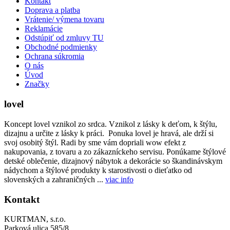
Kontakt
Doprava a platba
Vrátenie/ výmena tovaru
Reklamácie
Odstúpiť od zmluvy TU
Obchodné podmienky
Ochrana súkromia
O nás
Úvod
Značky
lovel
Koncept lovel vznikol zo srdca. Vznikol z lásky k deťom, k štýlu,
dizajnu a určite z lásky k práci. Ponuka lovel je hravá, ale drží si
svoj osobitý štýl. Radi by sme vám dopriali wow efekt z
nakupovania, z tovaru a zo zákazníckeho servisu. Ponúkame štýlové
detské oblečenie, dizajnový nábytok a dekorácie so škandinávskym
nádychom a štýlové produkty k starostivosti o dieťatko od
slovenských a zahraničných ...
viac info
Kontakt
KURTMAN, s.r.o.
Parková ulica 585/8