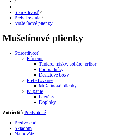
/
Starostlivosť
/
Prebaľovanie
/
Mušelínové plienky
Mušelínové plienky
Starostlivosť
Kŕmenie
Taniere, misky, poháre, príbor
Podbradníky
Desiatové boxy
Prebaľovanie
Mušelínové plienky
Kúpanie
Uteráky
Doplnky
Zotriediť:
Predvolené
Predvolené
Skladom
Najnovšie