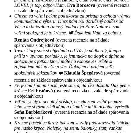
LOVEL je top, odporúčam.
Eva Borosova
(overená recenzia
na základe spárovania s objednávkou)
Chcem sa veľmi pekne poďakovať za prístup a ochotu vrámci
komunikácie a výberu. Dnes nám bol doručený balíček od
Vás a to hniezdo a ľanový baldachýn Pure Nature a som
veľmi spokojná je to krásne. 🕊 Ďakujem Vám za ochotu.
Renáta Ondrejková
(overená recenzia na základe
spárovania s objednávkou)
Tovar ktorý som si objednala od Vás je nádherný, lampa
prišla v úplnom poriadku, je jemnucka na dotyk a úplne sa
stotožňuje s fotkou ktorú máte na eshope 🙏 určite si
zopakujem nákup ešte u vás. Ďakujem a prajem veľa
spokojných zákazníkov ❤️
Klaudia Špegárová
(overená
recenzia na základe spárovania s objednávkou)
Perfektná komunikacia, ešte sme aj darček dostali. Ďakujeme
krásne
Eri Fraňová
(overená recenzia na základe spárovania
s objednávkou)
Veľmi rýchly a ochotný prístup, chcela som vrátiť peniaze
lebo sme si rozmysleli kúpu a okamžite mi to ochotne vyriešili.
Soňa Barbieriková
(overená recenzia na základe spárovania
s objednávkou)
Krasne pastelove farby, tak som si vzdy predstavovala izbicku
pre nasho krpca. Nalepky na stenu baloniky, stan, vankus