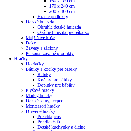
160 x 180 cm
170 x 240 cm
200 x 300 cm
Hracie podložky
Detské hniezda
Okrúhle detské hniezda
Oválne hniezda pre bábätko
Mojžišove koše
Deky
Závesy a záclony
Personalizované produkty
Hračky
Hojdačky
Bábiky a kočíky pre bábiky
Bábiky
Kočíky pre bábiky
Doplnky pre bábiky
Plyšové hračky
Maileg hračky
Detské stany, teepee
Montessori hračky
Drevené hračky
Pre chlapcov
Pre dievčatá
Detské kuchynky a dielne