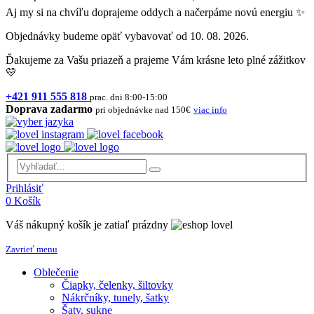
Aj my si na chvíľu doprajeme oddych a načerpáme novú energiu ✨
Objednávky budeme opäť vybavovať od 10. 08. 2026.
Ďakujeme za Vašu priazeň a prajeme Vám krásne leto plné zážitkov
💛
+421 911 555 818
prac. dni 8:00-15:00
Doprava zadarmo
pri objednávke nad 150€
viac info
Prihlásiť
0
Košík
Váš nákupný košík je zatiaľ prázdny
Zavrieť menu
Oblečenie
Čiapky, čelenky, šiltovky
Nákrčníky, tunely, šatky
Šaty, sukne