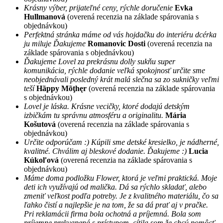
Krásny výber, prijateľné ceny, rýchle doručenie
Evka
Hullmanová
(overená recenzia na základe spárovania s
objednávkou)
Perfektná stránka máme od vás hojdačku do interiéru dcérka
ju miluje Ďakujeme
Romanovic Dosti
(overená recenzia na
základe spárovania s objednávkou)
Ďakujeme Lovel za prekrásnu dolly sukňu super
komunikácia, rýchle dodanie veľká spokojnosť určite sme
neobjednávali posledný krát malá slečna sa zo sukničky veľmi
teší
Hãppy Mõţhęr
(overená recenzia na základe spárovania
s objednávkou)
Lovel je láska. Krásne vecičky, ktoré dodajú detským
izbičkám tu správnu atmosféru a originalitu.
Mária
Košutová
(overená recenzia na základe spárovania s
objednávkou)
Určite odporúčam :) Kúpili sme detské kresielko, je nádherné,
kvalitné. Chválim aj bleskové dodanie. Ďakujeme :)
Lucia
Kúkoľová
(overená recenzia na základe spárovania s
objednávkou)
Máme doma podložku Flower, ktorá je veľmi praktická. Moje
deti ich využívajú od malička. Dá sa rýchlo skladať, alebo
zmeniť veľkost podľa potreby. Je z kvalitného materiálu, čo sa
ľahko čistí a najlepšie je na tom, že sa dá prať aj v pračke.
Pri reklamácii firma bola ochotná a príjemná. Bola som
príjemne prekvapená s prístupom, cítila som že chcú pomôcť.