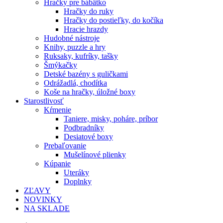
Hračky pre bábätko
Hračky do ruky
Hračky do postieľky, do kočíka
Hracie hrazdy
Hudobné nástroje
Knihy, puzzle a hry
Ruksaky, kufríky, tašky
Šmýkačky
Detské bazény s guličkami
Odrážadlá, chodítka
Koše na hračky, úložné boxy
Starostlivosť
Kŕmenie
Taniere, misky, poháre, príbor
Podbradníky
Desiatové boxy
Prebaľovanie
Mušelínové plienky
Kúpanie
Uteráky
Doplnky
ZĽAVY
NOVINKY
NA SKLADE