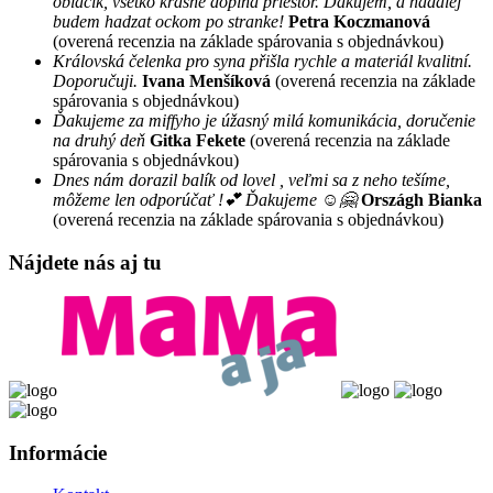
oblacik, vsetko krasne doplna priestor. Dakujem, a nadalej
budem hadzat ockom po stranke!
Petra Koczmanová
(overená recenzia na základe spárovania s objednávkou)
Královská čelenka pro syna přišla rychle a materiál kvalitní.
Doporučuji.
Ivana Menšíková
(overená recenzia na základe
spárovania s objednávkou)
Ďakujeme za miffyho je úžasný milá komunikácia, doručenie
na druhý deň
Gitka Fekete
(overená recenzia na základe
spárovania s objednávkou)
Dnes nám dorazil balík od lovel , veľmi sa z neho tešíme,
môžeme len odporúčať !💕 Ďakujeme ☺️🤗
Országh Bianka
(overená recenzia na základe spárovania s objednávkou)
Nájdete nás aj tu
Informácie