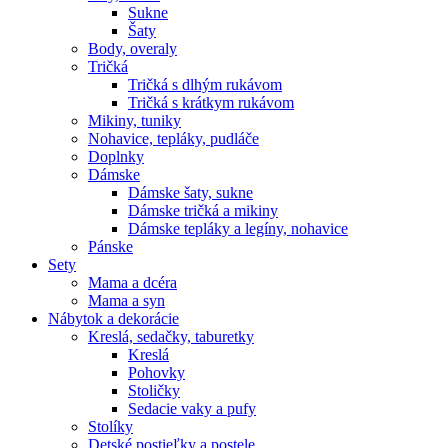
Sukne
Šaty
Body, overaly
Tričká
Tričká s dlhým rukávom
Tričká s krátkym rukávom
Mikiny, tuniky
Nohavice, tepláky, pudláče
Doplnky
Dámske
Dámske šaty, sukne
Dámske tričká a mikiny
Dámske tepláky a legíny, nohavice
Pánske
Sety
Mama a dcéra
Mama a syn
Nábytok a dekorácie
Kreslá, sedačky, taburetky
Kreslá
Pohovky
Stoličky
Sedacie vaky a pufy
Stolíky
Detské postieľky a postele