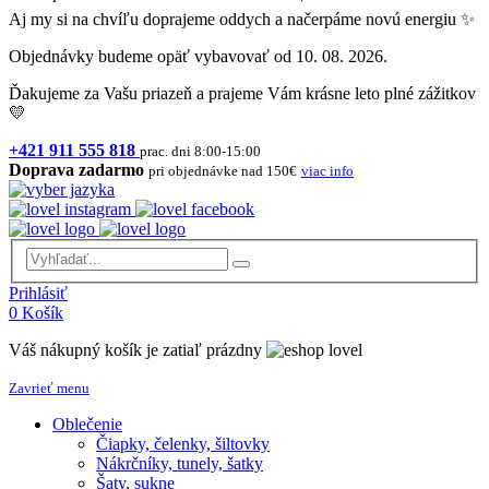
Aj my si na chvíľu doprajeme oddych a načerpáme novú energiu ✨
Objednávky budeme opäť vybavovať od 10. 08. 2026.
Ďakujeme za Vašu priazeň a prajeme Vám krásne leto plné zážitkov
💛
+421 911 555 818
prac. dni 8:00-15:00
Doprava zadarmo
pri objednávke nad 150€
viac info
Prihlásiť
0
Košík
Váš nákupný košík je zatiaľ prázdny
Zavrieť menu
Oblečenie
Čiapky, čelenky, šiltovky
Nákrčníky, tunely, šatky
Šaty, sukne