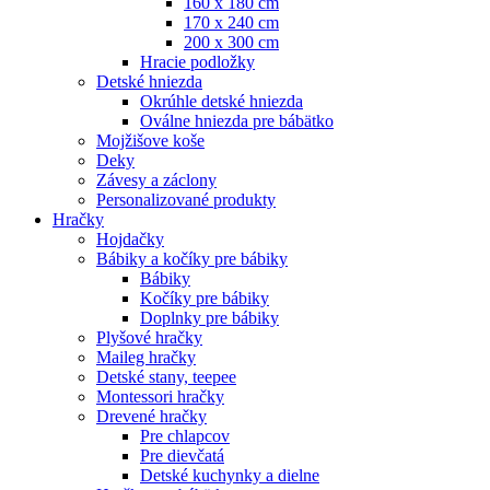
160 x 180 cm
170 x 240 cm
200 x 300 cm
Hracie podložky
Detské hniezda
Okrúhle detské hniezda
Oválne hniezda pre bábätko
Mojžišove koše
Deky
Závesy a záclony
Personalizované produkty
Hračky
Hojdačky
Bábiky a kočíky pre bábiky
Bábiky
Kočíky pre bábiky
Doplnky pre bábiky
Plyšové hračky
Maileg hračky
Detské stany, teepee
Montessori hračky
Drevené hračky
Pre chlapcov
Pre dievčatá
Detské kuchynky a dielne