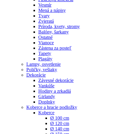
Vesmír
Mená a nápisy
Tvary
Zvieratá
Príroda, kvety, stromy
Balóny, šarkany
Ostatné
Vianoce
Zástena za posteľ
Tapety
Plagáty
Lampy, osvetlenie
Poličky, vešiaky
Dekorácie
Závesné dekorácie
Vankúše
Hodiny a zrkadlá
Girlandy
Doplnky
Koberce a hracie podložky
Koberce
Ø 100 cm
Ø 120 cm
Ø 140 cm