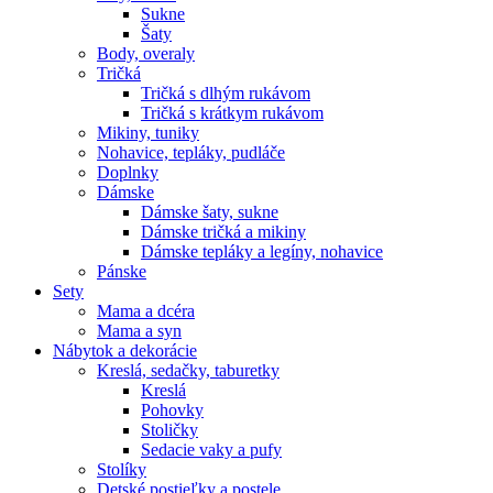
Sukne
Šaty
Body, overaly
Tričká
Tričká s dlhým rukávom
Tričká s krátkym rukávom
Mikiny, tuniky
Nohavice, tepláky, pudláče
Doplnky
Dámske
Dámske šaty, sukne
Dámske tričká a mikiny
Dámske tepláky a legíny, nohavice
Pánske
Sety
Mama a dcéra
Mama a syn
Nábytok a dekorácie
Kreslá, sedačky, taburetky
Kreslá
Pohovky
Stoličky
Sedacie vaky a pufy
Stolíky
Detské postieľky a postele