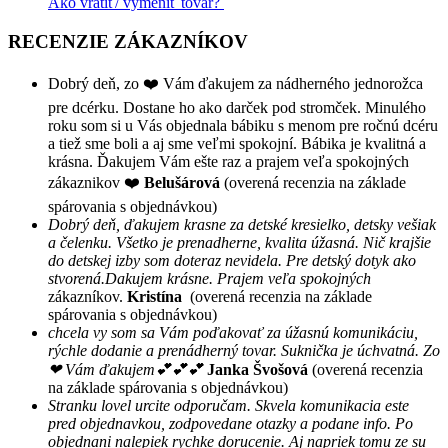
Ako vrátiť/ vymeniť tovar?
RECENZIE ZÁKAZNÍKOV
Dobrý deň, zo ❤️ Vám ďakujem za nádherného jednorožca
pre dcérku. Dostane ho ako darček pod stromček. Minulého
roku som si u Vás objednala bábiku s menom pre ročnú dcéru
a tiež sme boli a aj sme veľmi spokojní. Bábika je kvalitná a
krásna. Ďakujem Vám ešte raz a prajem veľa spokojných
zákaznikov ❤️
Belušárová
(overená recenzia na základe
spárovania s objednávkou)
Dobrý deň, ďakujem krasne za detské kresielko, detsky vešiak
a čelenku. Všetko je prenadherne, kvalita úžasná. Nič krajšie
do detskej izby som doteraz nevidela. Pre detský dotyk ako
stvorená.Dakujem krásne. Prajem veľa spokojných
zákazníkov.
Kristína
(overená recenzia na základe
spárovania s objednávkou)
chcela vy som sa Vám poďakovať za úžasnú komunikáciu,
rýchle dodanie a prenádherný tovar. Suknička je úchvatná. Zo
❤ Vám ďakujem💕💕💕
Janka Švošová
(overená recenzia
na základe spárovania s objednávkou)
Stranku lovel urcite odporučam. Skvela komunikacia este
pred objednavkou, zodpovedane otazky a podane info. Po
objednani nalepiek rychke dorucenie. Aj napriek tomu ze su