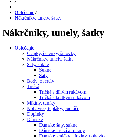
/
Oblečenie
/
Nákrčníky, tunely, šatky
Nákrčníky, tunely, šatky
Oblečenie
Čiapky, čelenky, šiltovky
Nákrčníky, tunely, šatky
Šaty, sukne
Sukne
Šaty
Body, overaly
Tričká
Tričká s dlhým rukávom
Tričká s krátkym rukávom
Mikiny, tuniky
Nohavice, tepláky, pudláče
Doplnky
Dámske
Dámske šaty, sukne
Dámske tričká a mikiny
Dámske tepláky a legíny, nohavice