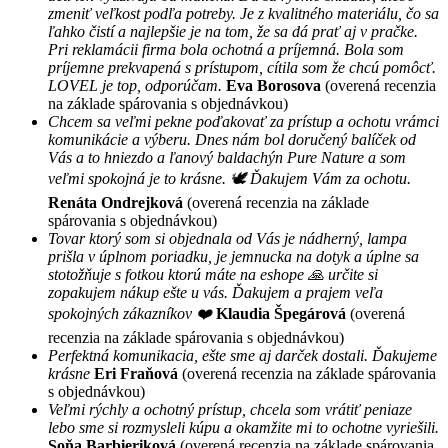
zmeniť veľkost podľa potreby. Je z kvalitného materiálu, čo sa
ľahko čistí a najlepšie je na tom, že sa dá prať aj v pračke.
Pri reklamácii firma bola ochotná a príjemná. Bola som
príjemne prekvapená s prístupom, cítila som že chcú pomôcť.
LOVEL je top, odporúčam.
Eva Borosova
(overená recenzia
na základe spárovania s objednávkou)
Chcem sa veľmi pekne poďakovať za prístup a ochotu vrámci
komunikácie a výberu. Dnes nám bol doručený balíček od
Vás a to hniezdo a ľanový baldachýn Pure Nature a som
veľmi spokojná je to krásne. 🕊 Ďakujem Vám za ochotu.
Renáta Ondrejková
(overená recenzia na základe
spárovania s objednávkou)
Tovar ktorý som si objednala od Vás je nádherný, lampa
prišla v úplnom poriadku, je jemnucka na dotyk a úplne sa
stotožňuje s fotkou ktorú máte na eshope 🙏 určite si
zopakujem nákup ešte u vás. Ďakujem a prajem veľa
spokojných zákazníkov ❤️
Klaudia Špegárová
(overená
recenzia na základe spárovania s objednávkou)
Perfektná komunikacia, ešte sme aj darček dostali. Ďakujeme
krásne
Eri Fraňová
(overená recenzia na základe spárovania
s objednávkou)
Veľmi rýchly a ochotný prístup, chcela som vrátiť peniaze
lebo sme si rozmysleli kúpu a okamžite mi to ochotne vyriešili.
Soňa Barbieriková
(overená recenzia na základe spárovania