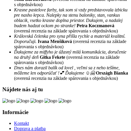
s objednávkou)
Krasne pastelove farby, tak som si vzdy predstavovala izbicku
pre nasho krpca. Nalepky na stenu baloniky, stan, vankus
oblacik, vsetko krasne doplna priestor. Dakujem, a nadalej
budem hadzat ockom po stranke!
Petra Koczmanová
(overená recenzia na základe spárovania s objednávkou)
Královská čelenka pro syna přišla rychle a materiál kvalitní.
Doporučuji.
Ivana Menšíková
(overená recenzia na základe
spárovania s objednávkou)
Ďakujeme za miffyho je úžasný milá komunikácia, doručenie
na druhý deň
Gitka Fekete
(overená recenzia na základe
spárovania s objednávkou)
Dnes nám dorazil balík od lovel , veľmi sa z neho tešíme,
môžeme len odporúčať !💕 Ďakujeme ☺️🤗
Országh Bianka
(overená recenzia na základe spárovania s objednávkou)
Nájdete nás aj tu
Informácie
Kontakt
Doprava a platba