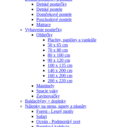
Detské postieľky
Detské postele
Domčekové postele
Poschodové postele
Matrace
Vybavenie postieľky
Obliečky
Plachty, paplóny a vankúše
50 x 65 cm
70 x 80 cm
80 x 100 cm
90 x 120 cm
100 x 135 cm
140 x 200 cm
160 x 200 cm
200 x 220 cm
Mantinely
Spacie vaky
Zavinovačky
Baldachýny + doplnky
Nálepky na stenu, tapety a plagáty
Forest - Lesný motív
Safari
Oceán - Podmorský svet
Pastelová kolekcia