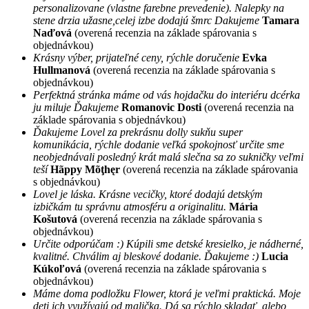
personalizovane (vlastne farebne prevedenie). Nalepky na
stene drzia užasne,celej izbe dodajú šmrc Dakujeme
Tamara
Naďová
(overená recenzia na základe spárovania s
objednávkou)
Krásny výber, prijateľné ceny, rýchle doručenie
Evka
Hullmanová
(overená recenzia na základe spárovania s
objednávkou)
Perfektná stránka máme od vás hojdačku do interiéru dcérka
ju miluje Ďakujeme
Romanovic Dosti
(overená recenzia na
základe spárovania s objednávkou)
Ďakujeme Lovel za prekrásnu dolly sukňu super
komunikácia, rýchle dodanie veľká spokojnosť určite sme
neobjednávali posledný krát malá slečna sa zo sukničky veľmi
teší
Hãppy Mõţhęr
(overená recenzia na základe spárovania
s objednávkou)
Lovel je láska. Krásne vecičky, ktoré dodajú detským
izbičkám tu správnu atmosféru a originalitu.
Mária
Košutová
(overená recenzia na základe spárovania s
objednávkou)
Určite odporúčam :) Kúpili sme detské kresielko, je nádherné,
kvalitné. Chválim aj bleskové dodanie. Ďakujeme :)
Lucia
Kúkoľová
(overená recenzia na základe spárovania s
objednávkou)
Máme doma podložku Flower, ktorá je veľmi praktická. Moje
deti ich využívajú od malička. Dá sa rýchlo skladať, alebo