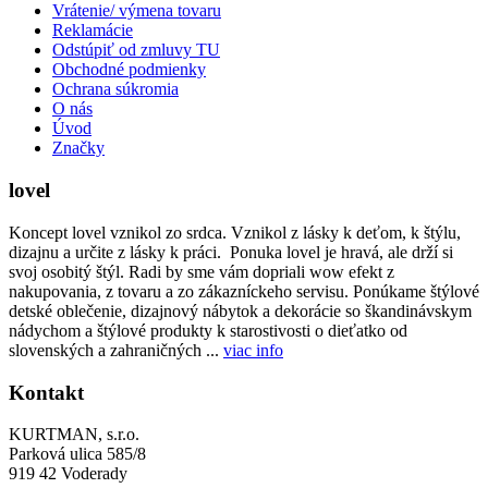
Vrátenie/ výmena tovaru
Reklamácie
Odstúpiť od zmluvy TU
Obchodné podmienky
Ochrana súkromia
O nás
Úvod
Značky
lovel
Koncept lovel vznikol zo srdca. Vznikol z lásky k deťom, k štýlu,
dizajnu a určite z lásky k práci. Ponuka lovel je hravá, ale drží si
svoj osobitý štýl. Radi by sme vám dopriali wow efekt z
nakupovania, z tovaru a zo zákazníckeho servisu. Ponúkame štýlové
detské oblečenie, dizajnový nábytok a dekorácie so škandinávskym
nádychom a štýlové produkty k starostivosti o dieťatko od
slovenských a zahraničných ...
viac info
Kontakt
KURTMAN, s.r.o.
Parková ulica 585/8
919 42 Voderady