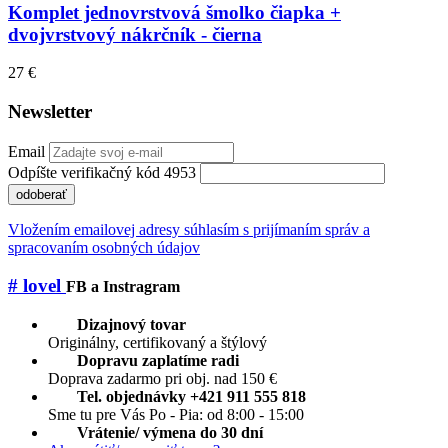
Komplet jednovrstvová šmolko čiapka +
dvojvrstvový nákrčník - čierna
27 €
Newsletter
Email
Odpíšte verifikačný kód 4953
odoberať
Vložením emailovej adresy súhlasím s prijímaním správ a
spracovaním osobných údajov
# lovel
FB a Instragram
Dizajnový tovar
Originálny, certifikovaný a štýlový
Dopravu zaplatíme radi
Doprava zadarmo pri obj. nad 150 €
Tel. objednávky +421 911 555 818
Sme tu pre Vás Po - Pia: od 8:00 - 15:00
Vrátenie/ výmena do 30 dní