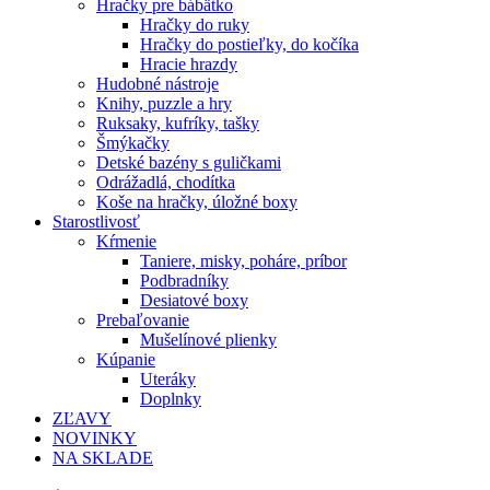
Hračky pre bábätko
Hračky do ruky
Hračky do postieľky, do kočíka
Hracie hrazdy
Hudobné nástroje
Knihy, puzzle a hry
Ruksaky, kufríky, tašky
Šmýkačky
Detské bazény s guličkami
Odrážadlá, chodítka
Koše na hračky, úložné boxy
Starostlivosť
Kŕmenie
Taniere, misky, poháre, príbor
Podbradníky
Desiatové boxy
Prebaľovanie
Mušelínové plienky
Kúpanie
Uteráky
Doplnky
ZĽAVY
NOVINKY
NA SKLADE