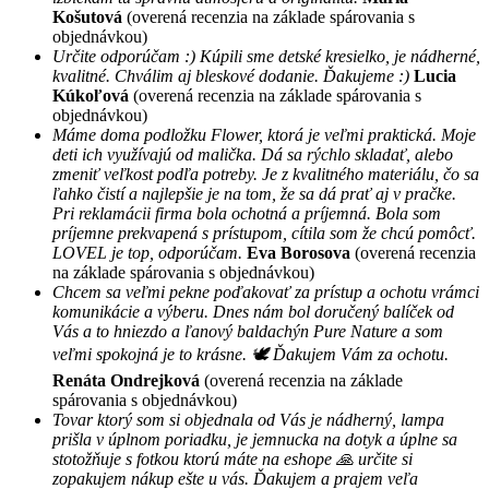
Košutová
(overená recenzia na základe spárovania s
objednávkou)
Určite odporúčam :) Kúpili sme detské kresielko, je nádherné,
kvalitné. Chválim aj bleskové dodanie. Ďakujeme :)
Lucia
Kúkoľová
(overená recenzia na základe spárovania s
objednávkou)
Máme doma podložku Flower, ktorá je veľmi praktická. Moje
deti ich využívajú od malička. Dá sa rýchlo skladať, alebo
zmeniť veľkost podľa potreby. Je z kvalitného materiálu, čo sa
ľahko čistí a najlepšie je na tom, že sa dá prať aj v pračke.
Pri reklamácii firma bola ochotná a príjemná. Bola som
príjemne prekvapená s prístupom, cítila som že chcú pomôcť.
LOVEL je top, odporúčam.
Eva Borosova
(overená recenzia
na základe spárovania s objednávkou)
Chcem sa veľmi pekne poďakovať za prístup a ochotu vrámci
komunikácie a výberu. Dnes nám bol doručený balíček od
Vás a to hniezdo a ľanový baldachýn Pure Nature a som
veľmi spokojná je to krásne. 🕊 Ďakujem Vám za ochotu.
Renáta Ondrejková
(overená recenzia na základe
spárovania s objednávkou)
Tovar ktorý som si objednala od Vás je nádherný, lampa
prišla v úplnom poriadku, je jemnucka na dotyk a úplne sa
stotožňuje s fotkou ktorú máte na eshope 🙏 určite si
zopakujem nákup ešte u vás. Ďakujem a prajem veľa