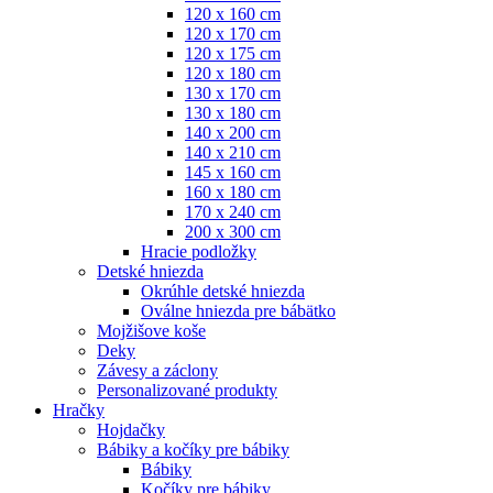
120 x 160 cm
120 x 170 cm
120 x 175 cm
120 x 180 cm
130 x 170 cm
130 x 180 cm
140 x 200 cm
140 x 210 cm
145 x 160 cm
160 x 180 cm
170 x 240 cm
200 x 300 cm
Hracie podložky
Detské hniezda
Okrúhle detské hniezda
Oválne hniezda pre bábätko
Mojžišove koše
Deky
Závesy a záclony
Personalizované produkty
Hračky
Hojdačky
Bábiky a kočíky pre bábiky
Bábiky
Kočíky pre bábiky