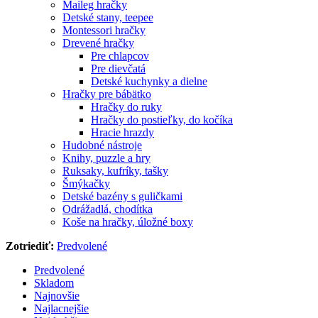
Maileg hračky
Detské stany, teepee
Montessori hračky
Drevené hračky
Pre chlapcov
Pre dievčatá
Detské kuchynky a dielne
Hračky pre bábätko
Hračky do ruky
Hračky do postieľky, do kočíka
Hracie hrazdy
Hudobné nástroje
Knihy, puzzle a hry
Ruksaky, kufríky, tašky
Šmýkačky
Detské bazény s guličkami
Odrážadlá, chodítka
Koše na hračky, úložné boxy
Zotriediť:
Predvolené
Predvolené
Skladom
Najnovšie
Najlacnejšie