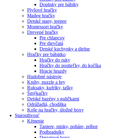
Doplnky pre bábiky
Plyšové hračky
Maileg hračky
Detské stany, teepee
Montessori hračky
Drevené hračky
Pre chlapcov
Pre dievčatá
Detské kuchynky a dielne
Hračky pre bábätko
Hračky do ruky
Hračky do postieľky, do kočíka
Hracie hrazdy
Hudobné nástroje
Knihy, puzzle a hry
Ruksaky, kufríky, tašky
Šmýkačky
Detské bazény s guličkami
Odrážadlá, chodítka
Koše na hračky, úložné boxy
Starostlivosť
Kŕmenie
Taniere, misky, poháre, príbor
Podbradníky
Desiatové boxy