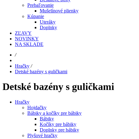
Prebaľovanie
Mušelínové plienky
Kúpanie
Uteráky
Doplnky
ZĽAVY
NOVINKY
NA SKLADE
/
Hračky
/
Detské bazény s guličkami
Detské bazény s guličkami
Hračky
Hojdačky
Bábiky a kočíky pre bábiky
Bábiky
Kočíky pre bábiky
Doplnky pre bábiky
Plyšové hračky