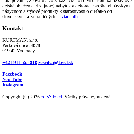
nakupovania, z tovaru a zo zákazníckeho servisu. Ponúkame štýlové
detské oblečenie, dizajnový nábytok a dekorácie so škandinávskym
nádychom a štýlové produkty k starostivosti o dieťatko od
slovenských a zahraničných ...
viac info
Kontakt
KURTMAN, s.r.o.
Parková ulica 585/8
919 42 Voderady
+421 911 555 818
zosrdca@lovel.sk
Facebook
You Tube
Instagram
Copyright (C) 2026
zo 💛 lovel
. Všetky práva vyhradené.