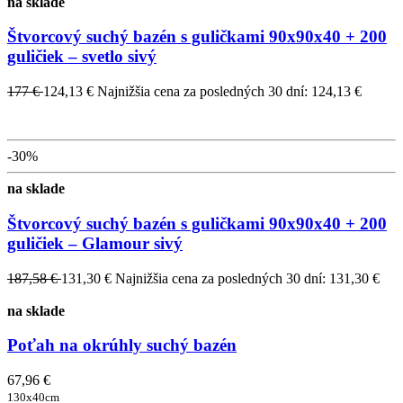
na sklade
Štvorcový suchý bazén s guličkami 90x90x40 + 200
guličiek – svetlo sivý
177 €
124,13 €
Najnižšia cena za posledných 30 dní: 124,13 €
-30%
na sklade
Štvorcový suchý bazén s guličkami 90x90x40 + 200
guličiek – Glamour sivý
187,58 €
131,30 €
Najnižšia cena za posledných 30 dní: 131,30 €
na sklade
Poťah na okrúhly suchý bazén
67,96 €
130x40cm