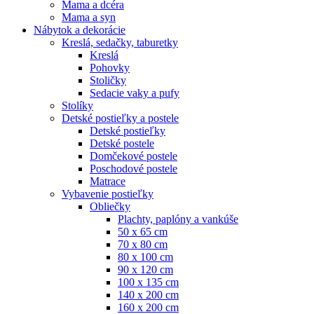
Mama a dcéra
Mama a syn
Nábytok a dekorácie
Kreslá, sedačky, taburetky
Kreslá
Pohovky
Stoličky
Sedacie vaky a pufy
Stolíky
Detské postieľky a postele
Detské postieľky
Detské postele
Domčekové postele
Poschodové postele
Matrace
Vybavenie postieľky
Obliečky
Plachty, paplóny a vankúše
50 x 65 cm
70 x 80 cm
80 x 100 cm
90 x 120 cm
100 x 135 cm
140 x 200 cm
160 x 200 cm