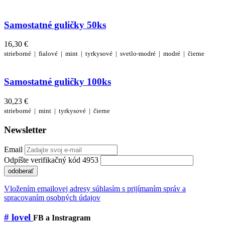
Samostatné guličky 50ks
16,30 €
strieborné |
fialové |
mint |
tyrkysové |
svetlo-modré |
modré |
čierne
Samostatné guličky 100ks
30,23 €
strieborné |
mint |
tyrkysové |
čierne
Newsletter
Email
Odpíšte verifikačný kód 4953
odoberať
Vložením emailovej adresy súhlasím s prijímaním správ a
spracovaním osobných údajov
# lovel
FB a Instragram