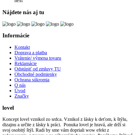
next
Nájdete nás aj tu
Informácie
Kontakt
Doprava a platba
Vrátenie/ výmena tovaru
Reklamácie
Odstúpiť od zmluvy TU
Obchodné podmienky
Ochrana súkromia
O nás
Úvod
Značky
lovel
Koncept lovel vznikol zo srdca. Vznikol z lásky k deťom, k štýlu,
dizajnu a určite z lásky k práci. Ponuka lovel je hravá, ale drží si
svoj osobitý štýl. Radi by sme vám dopriali wow efekt z