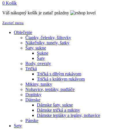
0
Košík
Váš nákupný košík je zatiaľ prázdny
Zavrieť menu
Oblečenie
Čiapky, čelenky, šiltovky
Nákrčníky, tunely, šatky
Šaty, sukne
Sukne
Šaty
Body, overaly
Tričká
Tričká s dlhým rukávom
Tričká s krátkym rukávom
Mikiny, tuniky
Nohavice, tepláky, pudláče
Doplnky
Dámske
Dámske šaty, sukne
Dámske tričká a mikiny
Dámske tepláky a legíny, nohavice
Pánske
Sety