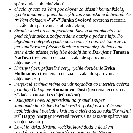
spárovania s objednávkou)
chcela vy som sa Vám poďakovať za úžasnú komunikáciu,
rýchle dodanie a prenádherný tovar. Suknička je úchvatná. Zo
❤ Vám ďakujem💕💕💕
Janka Švošová
(overená recenzia
na základe spárovania s objednávkou)
Stranku lovel urcite odporučam. Skvela komunikacia este
pred objednavkou, zodpovedane otazky a podane info. Po
objednani nalepiek rychke dorucenie. Aj napriek tomu ze su
personalizovane (vlastne farebne prevedenie). Nalepky na
stene drzia užasne,celej izbe dodajú šmrc Dakujeme
Tamara
Naďová
(overená recenzia na základe spárovania s
objednávkou)
Krásny výber, prijateľné ceny, rýchle doručenie
Evka
Hullmanová
(overená recenzia na základe spárovania s
objednávkou)
Perfektná stránka máme od vás hojdačku do interiéru dcérka
ju miluje Ďakujeme
Romanovic Dosti
(overená recenzia na
základe spárovania s objednávkou)
Ďakujeme Lovel za prekrásnu dolly sukňu super
komunikácia, rýchle dodanie veľká spokojnosť určite sme
neobjednávali posledný krát malá slečna sa zo sukničky veľmi
teší
Hãppy Mõţhęr
(overená recenzia na základe spárovania
s objednávkou)
Lovel je láska. Krásne vecičky, ktoré dodajú detským
izbičkám tu správnu atmosféru a originalitu.
Mária