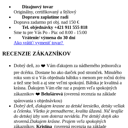
Dizajnový tovar
Originálny, certifikovaný a štýlový
Dopravu zaplatíme radi
Doprava zadarmo pri obj. nad 150 €
Tel. objednávky +421 911 555 818
Sme tu pre Vás Po - Pia: od 8:00 - 15:00
Vrátenie/ výmena do 30 dní
Ako vrátiť/ vymeniť tovar?
RECENZIE ZÁKAZNÍKOV
Dobrý deň, zo ❤️ Vám ďakujem za nádherného jednorožca
pre dcérku. Dostane ho ako darček pod stromček. Minulého
roku som si u Vás objednala bábiku s menom pre ročnú dcéru
a tiež sme boli a aj sme veľmi spokojní. Bábika je kvalitná a
krásna. Ďakujem Vám ešte raz a prajem veľa spokojných
zákaznikov ❤️
Belušárová
(overená recenzia na základe
spárovania s objednávkou)
Dobrý deň, ďakujem krasne za detské kresielko, detsky vešiak
a čelenku. Všetko je prenadherne, kvalita úžasná. Nič krajšie
do detskej izby som doteraz nevidela. Pre detský dotyk ako
stvorená.Dakujem krásne. Prajem veľa spokojných
zákazníkov.
Kristína
(overená recenzia na základe