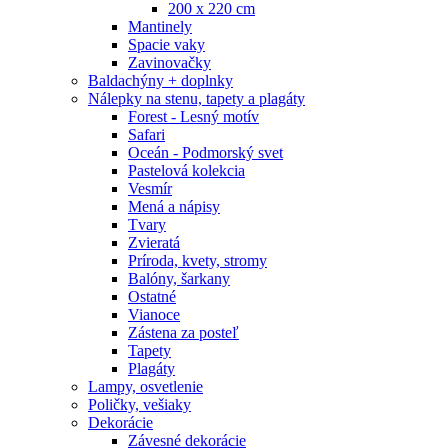
200 x 220 cm
Mantinely
Spacie vaky
Zavinovačky
Baldachýny + doplnky
Nálepky na stenu, tapety a plagáty
Forest - Lesný motív
Safari
Oceán - Podmorský svet
Pastelová kolekcia
Vesmír
Mená a nápisy
Tvary
Zvieratá
Príroda, kvety, stromy
Balóny, šarkany
Ostatné
Vianoce
Zástena za posteľ
Tapety
Plagáty
Lampy, osvetlenie
Poličky, vešiaky
Dekorácie
Závesné dekorácie