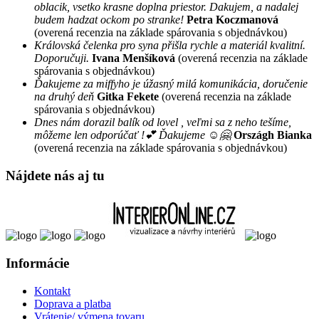
oblacik, vsetko krasne doplna priestor. Dakujem, a nadalej
budem hadzat ockom po stranke!
Petra Koczmanová
(overená recenzia na základe spárovania s objednávkou)
Královská čelenka pro syna přišla rychle a materiál kvalitní.
Doporučuji.
Ivana Menšíková
(overená recenzia na základe
spárovania s objednávkou)
Ďakujeme za miffyho je úžasný milá komunikácia, doručenie
na druhý deň
Gitka Fekete
(overená recenzia na základe
spárovania s objednávkou)
Dnes nám dorazil balík od lovel , veľmi sa z neho tešíme,
môžeme len odporúčať !💕 Ďakujeme ☺️🤗
Országh Bianka
(overená recenzia na základe spárovania s objednávkou)
Nájdete nás aj tu
Informácie
Kontakt
Doprava a platba
Vrátenie/ výmena tovaru