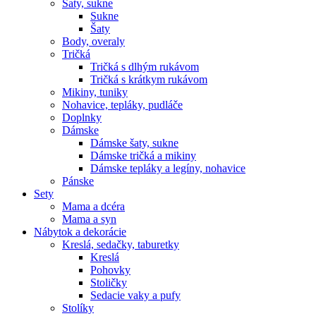
Šaty, sukne
Sukne
Šaty
Body, overaly
Tričká
Tričká s dlhým rukávom
Tričká s krátkym rukávom
Mikiny, tuniky
Nohavice, tepláky, pudláče
Doplnky
Dámske
Dámske šaty, sukne
Dámske tričká a mikiny
Dámske tepláky a legíny, nohavice
Pánske
Sety
Mama a dcéra
Mama a syn
Nábytok a dekorácie
Kreslá, sedačky, taburetky
Kreslá
Pohovky
Stoličky
Sedacie vaky a pufy
Stolíky