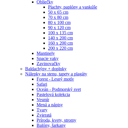
Obliečky
Plachty, paplóny a vankúše
50 x 65 cm
70 x 80 cm
80 x 100 cm
90 x 120 cm
100 x 135 cm
140 x 200 cm
160 x 200 cm
200 x 220 cm
Mantinely
Spacie vaky
Zavinovačky
Baldachýny + doplnky
Nálepky na stenu, tapety a plagáty
Forest - Lesný motív
Safari
Oceán - Podmorský svet
Pastelová kolekcia
Vesmír
Mená a nápisy
Tvary
Zvieratá
Príroda, kvety, stromy
Balóny, šarkany