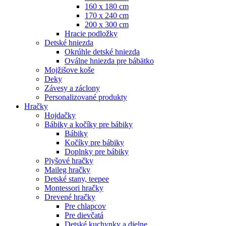
160 x 180 cm
170 x 240 cm
200 x 300 cm
Hracie podložky
Detské hniezda
Okrúhle detské hniezda
Oválne hniezda pre bábätko
Mojžišove koše
Deky
Závesy a záclony
Personalizované produkty
Hračky
Hojdačky
Bábiky a kočíky pre bábiky
Bábiky
Kočíky pre bábiky
Doplnky pre bábiky
Plyšové hračky
Maileg hračky
Detské stany, teepee
Montessori hračky
Drevené hračky
Pre chlapcov
Pre dievčatá
Detské kuchynky a dielne