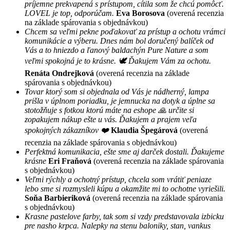
príjemne prekvapená s prístupom, cítila som že chcú pomôcť.
LOVEL je top, odporúčam.
Eva Borosova
(overená recenzia
na základe spárovania s objednávkou)
Chcem sa veľmi pekne poďakovať za prístup a ochotu vrámci
komunikácie a výberu. Dnes nám bol doručený balíček od
Vás a to hniezdo a ľanový baldachýn Pure Nature a som
veľmi spokojná je to krásne. 🕊 Ďakujem Vám za ochotu.
Renáta Ondrejková
(overená recenzia na základe
spárovania s objednávkou)
Tovar ktorý som si objednala od Vás je nádherný, lampa
prišla v úplnom poriadku, je jemnucka na dotyk a úplne sa
stotožňuje s fotkou ktorú máte na eshope 🙏 určite si
zopakujem nákup ešte u vás. Ďakujem a prajem veľa
spokojných zákazníkov ❤️
Klaudia Špegárová
(overená
recenzia na základe spárovania s objednávkou)
Perfektná komunikacia, ešte sme aj darček dostali. Ďakujeme
krásne
Eri Fraňová
(overená recenzia na základe spárovania
s objednávkou)
Veľmi rýchly a ochotný prístup, chcela som vrátiť peniaze
lebo sme si rozmysleli kúpu a okamžite mi to ochotne vyriešili.
Soňa Barbieriková
(overená recenzia na základe spárovania
s objednávkou)
Krasne pastelove farby, tak som si vzdy predstavovala izbicku
pre nasho krpca. Nalepky na stenu baloniky, stan, vankus