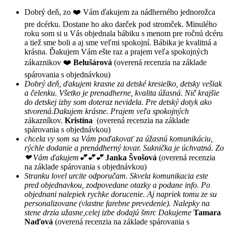
Dobrý deň, zo ❤️ Vám ďakujem za nádherného jednorožca
pre dcérku. Dostane ho ako darček pod stromček. Minulého
roku som si u Vás objednala bábiku s menom pre ročnú dcéru
a tiež sme boli a aj sme veľmi spokojní. Bábika je kvalitná a
krásna. Ďakujem Vám ešte raz a prajem veľa spokojných
zákaznikov ❤️
Belušárová
(overená recenzia na základe
spárovania s objednávkou)
Dobrý deň, ďakujem krasne za detské kresielko, detsky vešiak
a čelenku. Všetko je prenadherne, kvalita úžasná. Nič krajšie
do detskej izby som doteraz nevidela. Pre detský dotyk ako
stvorená.Dakujem krásne. Prajem veľa spokojných
zákazníkov.
Kristína
(overená recenzia na základe
spárovania s objednávkou)
chcela vy som sa Vám poďakovať za úžasnú komunikáciu,
rýchle dodanie a prenádherný tovar. Suknička je úchvatná. Zo
❤ Vám ďakujem💕💕💕
Janka Švošová
(overená recenzia
na základe spárovania s objednávkou)
Stranku lovel urcite odporučam. Skvela komunikacia este
pred objednavkou, zodpovedane otazky a podane info. Po
objednani nalepiek rychke dorucenie. Aj napriek tomu ze su
personalizovane (vlastne farebne prevedenie). Nalepky na
stene drzia užasne,celej izbe dodajú šmrc Dakujeme
Tamara
Naďová
(overená recenzia na základe spárovania s