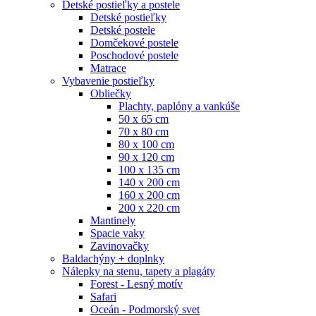
Detské postieľky a postele
Detské postieľky
Detské postele
Domčekové postele
Poschodové postele
Matrace
Vybavenie postieľky
Obliečky
Plachty, paplóny a vankúše
50 x 65 cm
70 x 80 cm
80 x 100 cm
90 x 120 cm
100 x 135 cm
140 x 200 cm
160 x 200 cm
200 x 220 cm
Mantinely
Spacie vaky
Zavinovačky
Baldachýny + doplnky
Nálepky na stenu, tapety a plagáty
Forest - Lesný motív
Safari
Oceán - Podmorský svet