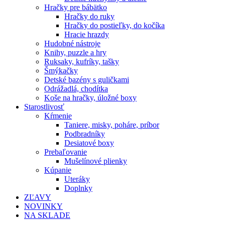
Hračky pre bábätko
Hračky do ruky
Hračky do postieľky, do kočíka
Hracie hrazdy
Hudobné nástroje
Knihy, puzzle a hry
Ruksaky, kufríky, tašky
Šmýkačky
Detské bazény s guličkami
Odrážadlá, chodítka
Koše na hračky, úložné boxy
Starostlivosť
Kŕmenie
Taniere, misky, poháre, príbor
Podbradníky
Desiatové boxy
Prebaľovanie
Mušelínové plienky
Kúpanie
Uteráky
Doplnky
ZĽAVY
NOVINKY
NA SKLADE