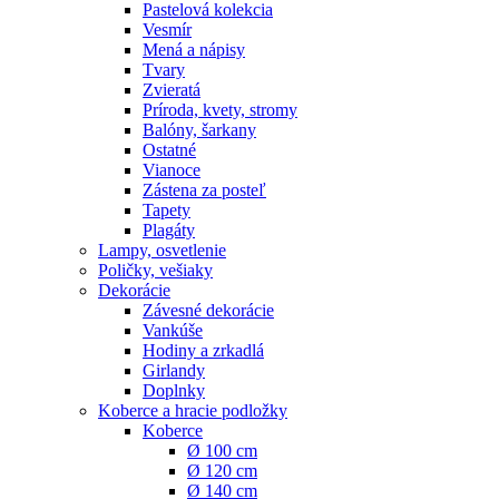
Pastelová kolekcia
Vesmír
Mená a nápisy
Tvary
Zvieratá
Príroda, kvety, stromy
Balóny, šarkany
Ostatné
Vianoce
Zástena za posteľ
Tapety
Plagáty
Lampy, osvetlenie
Poličky, vešiaky
Dekorácie
Závesné dekorácie
Vankúše
Hodiny a zrkadlá
Girlandy
Doplnky
Koberce a hracie podložky
Koberce
Ø 100 cm
Ø 120 cm
Ø 140 cm