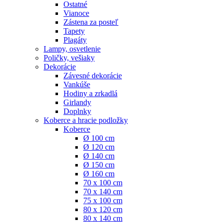
Ostatné
Vianoce
Zástena za posteľ
Tapety
Plagáty
Lampy, osvetlenie
Poličky, vešiaky
Dekorácie
Závesné dekorácie
Vankúše
Hodiny a zrkadlá
Girlandy
Doplnky
Koberce a hracie podložky
Koberce
Ø 100 cm
Ø 120 cm
Ø 140 cm
Ø 150 cm
Ø 160 cm
70 x 100 cm
70 x 140 cm
75 x 100 cm
80 x 120 cm
80 x 140 cm