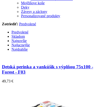
Mojžišove koše
Deky
Závesy a záclony
Personalizované produkty
Zotriediť:
Predvolené
Predvolené
Skladom
Najnovšie
Najlacnejšie
Najdrahšie
Detská perinka a vankúšik s výplňou 75x100 -
Forest - F03
49,73 €