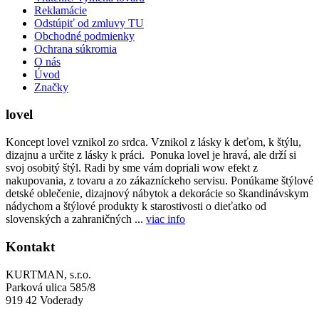
Reklamácie
Odstúpiť od zmluvy TU
Obchodné podmienky
Ochrana súkromia
O nás
Úvod
Značky
lovel
Koncept lovel vznikol zo srdca. Vznikol z lásky k deťom, k štýlu,
dizajnu a určite z lásky k práci. Ponuka lovel je hravá, ale drží si
svoj osobitý štýl. Radi by sme vám dopriali wow efekt z
nakupovania, z tovaru a zo zákazníckeho servisu. Ponúkame štýlové
detské oblečenie, dizajnový nábytok a dekorácie so škandinávskym
nádychom a štýlové produkty k starostivosti o dieťatko od
slovenských a zahraničných ...
viac info
Kontakt
KURTMAN, s.r.o.
Parková ulica 585/8
919 42 Voderady