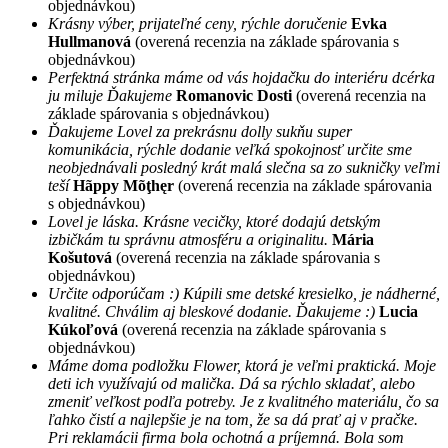
objednávkou)
Krásny výber, prijateľné ceny, rýchle doručenie
Evka
Hullmanová
(overená recenzia na základe spárovania s
objednávkou)
Perfektná stránka máme od vás hojdačku do interiéru dcérka
ju miluje Ďakujeme
Romanovic Dosti
(overená recenzia na
základe spárovania s objednávkou)
Ďakujeme Lovel za prekrásnu dolly sukňu super
komunikácia, rýchle dodanie veľká spokojnosť určite sme
neobjednávali posledný krát malá slečna sa zo sukničky veľmi
teší
Hãppy Mõţhęr
(overená recenzia na základe spárovania
s objednávkou)
Lovel je láska. Krásne vecičky, ktoré dodajú detským
izbičkám tu správnu atmosféru a originalitu.
Mária
Košutová
(overená recenzia na základe spárovania s
objednávkou)
Určite odporúčam :) Kúpili sme detské kresielko, je nádherné,
kvalitné. Chválim aj bleskové dodanie. Ďakujeme :)
Lucia
Kúkoľová
(overená recenzia na základe spárovania s
objednávkou)
Máme doma podložku Flower, ktorá je veľmi praktická. Moje
deti ich využívajú od malička. Dá sa rýchlo skladať, alebo
zmeniť veľkost podľa potreby. Je z kvalitného materiálu, čo sa
ľahko čistí a najlepšie je na tom, že sa dá prať aj v pračke.
Pri reklamácii firma bola ochotná a príjemná. Bola som