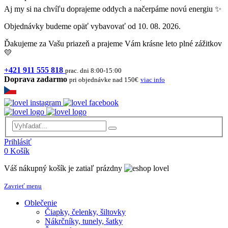
Aj my si na chvíľu doprajeme oddych a načerpáme novú energiu ✨
Objednávky budeme opäť vybavovať od 10. 08. 2026.
Ďakujeme za Vašu priazeň a prajeme Vám krásne leto plné zážitkov
💛
+421 911 555 818
prac. dni 8:00-15:00
Doprava zadarmo
pri objednávke nad 150€
viac info
Prihlásiť
0
Košík
Váš nákupný košík je zatiaľ prázdny
Zavrieť menu
Oblečenie
Čiapky, čelenky, šiltovky
Nákrčníky, tunely, šatky