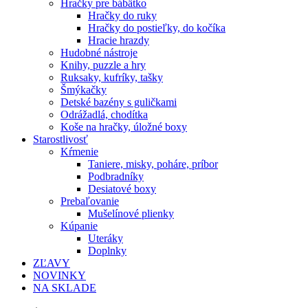
Hračky pre bábätko
Hračky do ruky
Hračky do postieľky, do kočíka
Hracie hrazdy
Hudobné nástroje
Knihy, puzzle a hry
Ruksaky, kufríky, tašky
Šmýkačky
Detské bazény s guličkami
Odrážadlá, chodítka
Koše na hračky, úložné boxy
Starostlivosť
Kŕmenie
Taniere, misky, poháre, príbor
Podbradníky
Desiatové boxy
Prebaľovanie
Mušelínové plienky
Kúpanie
Uteráky
Doplnky
ZĽAVY
NOVINKY
NA SKLADE