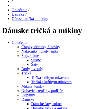
/
Oblečenie
/
Dámske
/
Dámske tričká a mikiny
Dámske tričká a mikiny
Oblečenie
Čiapky, čelenky, šiltovky
Nákrčníky, tunely, šatky
Šaty, sukne
Sukne
Šaty
Body, overaly
Tričká
Tričká s dlhým rukávom
Tričká s krátkym rukávom
Mikiny, tuniky
Nohavice, tepláky, pudláče
Doplnky
Dámske
Dámske šaty, sukne
Dámske tričká a mikiny