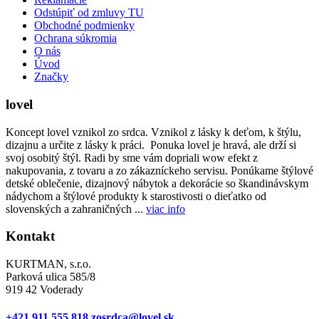
Odstúpiť od zmluvy TU
Obchodné podmienky
Ochrana súkromia
O nás
Úvod
Značky
lovel
Koncept lovel vznikol zo srdca. Vznikol z lásky k deťom, k štýlu,
dizajnu a určite z lásky k práci. Ponuka lovel je hravá, ale drží si
svoj osobitý štýl. Radi by sme vám dopriali wow efekt z
nakupovania, z tovaru a zo zákazníckeho servisu. Ponúkame štýlové
detské oblečenie, dizajnový nábytok a dekorácie so škandinávskym
nádychom a štýlové produkty k starostivosti o dieťatko od
slovenských a zahraničných ...
viac info
Kontakt
KURTMAN, s.r.o.
Parková ulica 585/8
919 42 Voderady
+421 911 555 818
zosrdca@lovel.sk