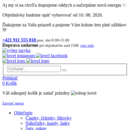
Aj my si na chvíľu doprajeme oddych a načerpáme novú energiu ✨
Objednávky budeme opäť vybavovať od 10. 08. 2026.
Ďakujeme za Vašu priazeň a prajeme Vám krásne leto plné zážitkov
💛
+421 911 555 818
prac. dni 8:00-15:00
Doprava zadarmo
pri objednávke nad 150€
viac info
Prihlásiť
0
Košík
Váš nákupný košík je zatiaľ prázdny
Zavrieť menu
Oblečenie
Čiapky, čelenky, šiltovky
Nákrčníky, tunely, šatky
Šaty, sukne