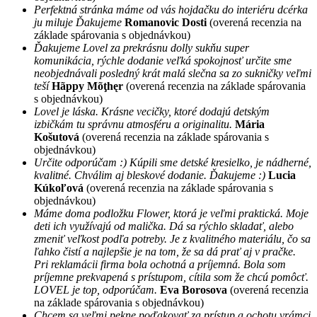
Perfektná stránka máme od vás hojdačku do interiéru dcérka
ju miluje Ďakujeme
Romanovic Dosti
(overená recenzia na
základe spárovania s objednávkou)
Ďakujeme Lovel za prekrásnu dolly sukňu super
komunikácia, rýchle dodanie veľká spokojnosť určite sme
neobjednávali posledný krát malá slečna sa zo sukničky veľmi
teší
Hãppy Mõţhęr
(overená recenzia na základe spárovania
s objednávkou)
Lovel je láska. Krásne vecičky, ktoré dodajú detským
izbičkám tu správnu atmosféru a originalitu.
Mária
Košutová
(overená recenzia na základe spárovania s
objednávkou)
Určite odporúčam :) Kúpili sme detské kresielko, je nádherné,
kvalitné. Chválim aj bleskové dodanie. Ďakujeme :)
Lucia
Kúkoľová
(overená recenzia na základe spárovania s
objednávkou)
Máme doma podložku Flower, ktorá je veľmi praktická. Moje
deti ich využívajú od malička. Dá sa rýchlo skladať, alebo
zmeniť veľkost podľa potreby. Je z kvalitného materiálu, čo sa
ľahko čistí a najlepšie je na tom, že sa dá prať aj v pračke.
Pri reklamácii firma bola ochotná a príjemná. Bola som
príjemne prekvapená s prístupom, cítila som že chcú pomôcť.
LOVEL je top, odporúčam.
Eva Borosova
(overená recenzia
na základe spárovania s objednávkou)
Chcem sa veľmi pekne poďakovať za prístup a ochotu vrámci