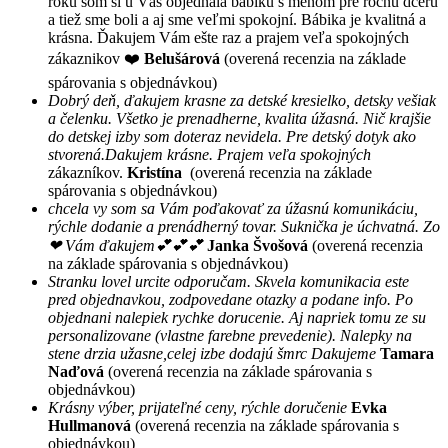
roku som si u Vás objednala bábiku s menom pre ročnú dcéru
a tiež sme boli a aj sme veľmi spokojní. Bábika je kvalitná a
krásna. Ďakujem Vám ešte raz a prajem veľa spokojných
zákaznikov ❤️
Belušárová
(overená recenzia na základe
spárovania s objednávkou)
Dobrý deň, ďakujem krasne za detské kresielko, detsky vešiak
a čelenku. Všetko je prenadherne, kvalita úžasná. Nič krajšie
do detskej izby som doteraz nevidela. Pre detský dotyk ako
stvorená.Dakujem krásne. Prajem veľa spokojných
zákazníkov.
Kristína
(overená recenzia na základe
spárovania s objednávkou)
chcela vy som sa Vám poďakovať za úžasnú komunikáciu,
rýchle dodanie a prenádherný tovar. Suknička je úchvatná. Zo
❤ Vám ďakujem💕💕💕
Janka Švošová
(overená recenzia
na základe spárovania s objednávkou)
Stranku lovel urcite odporučam. Skvela komunikacia este
pred objednavkou, zodpovedane otazky a podane info. Po
objednani nalepiek rychke dorucenie. Aj napriek tomu ze su
personalizovane (vlastne farebne prevedenie). Nalepky na
stene drzia užasne,celej izbe dodajú šmrc Dakujeme
Tamara
Naďová
(overená recenzia na základe spárovania s
objednávkou)
Krásny výber, prijateľné ceny, rýchle doručenie
Evka
Hullmanová
(overená recenzia na základe spárovania s
objednávkou)