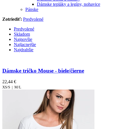
Dámske tepláky a legíny, nohavice
Pánske
Zotriediť:
Predvolené
Predvolené
Skladom
Najnovšie
Najlacnejšie
Najdrahšie
Dámske tričko Mouse - biele/čierne
22,44 €
XS/S |
M/L