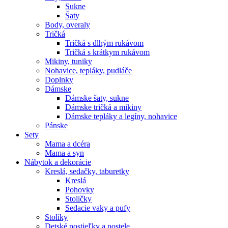
Sukne
Šaty
Body, overaly
Tričká
Tričká s dlhým rukávom
Tričká s krátkym rukávom
Mikiny, tuniky
Nohavice, tepláky, pudláče
Doplnky
Dámske
Dámske šaty, sukne
Dámske tričká a mikiny
Dámske tepláky a legíny, nohavice
Pánske
Sety
Mama a dcéra
Mama a syn
Nábytok a dekorácie
Kreslá, sedačky, taburetky
Kreslá
Pohovky
Stoličky
Sedacie vaky a pufy
Stolíky
Detské postieľky a postele