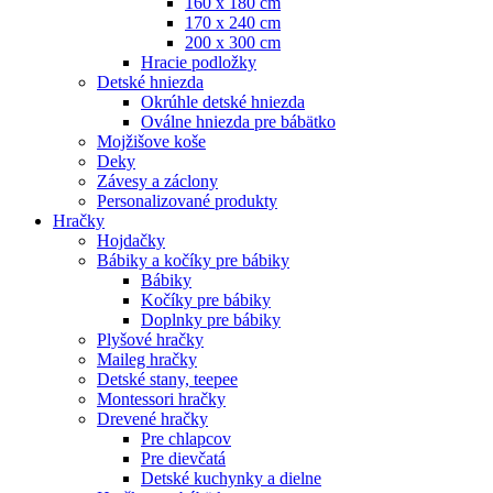
160 x 180 cm
170 x 240 cm
200 x 300 cm
Hracie podložky
Detské hniezda
Okrúhle detské hniezda
Oválne hniezda pre bábätko
Mojžišove koše
Deky
Závesy a záclony
Personalizované produkty
Hračky
Hojdačky
Bábiky a kočíky pre bábiky
Bábiky
Kočíky pre bábiky
Doplnky pre bábiky
Plyšové hračky
Maileg hračky
Detské stany, teepee
Montessori hračky
Drevené hračky
Pre chlapcov
Pre dievčatá
Detské kuchynky a dielne