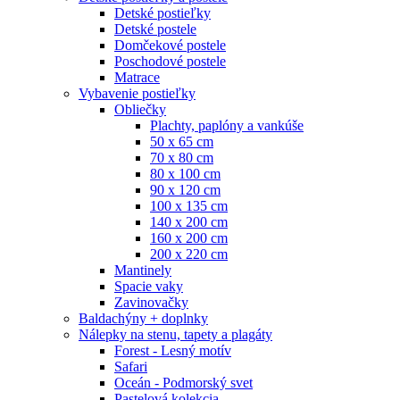
Detské postieľky
Detské postele
Domčekové postele
Poschodové postele
Matrace
Vybavenie postieľky
Obliečky
Plachty, paplóny a vankúše
50 x 65 cm
70 x 80 cm
80 x 100 cm
90 x 120 cm
100 x 135 cm
140 x 200 cm
160 x 200 cm
200 x 220 cm
Mantinely
Spacie vaky
Zavinovačky
Baldachýny + doplnky
Nálepky na stenu, tapety a plagáty
Forest - Lesný motív
Safari
Oceán - Podmorský svet
Pastelová kolekcia