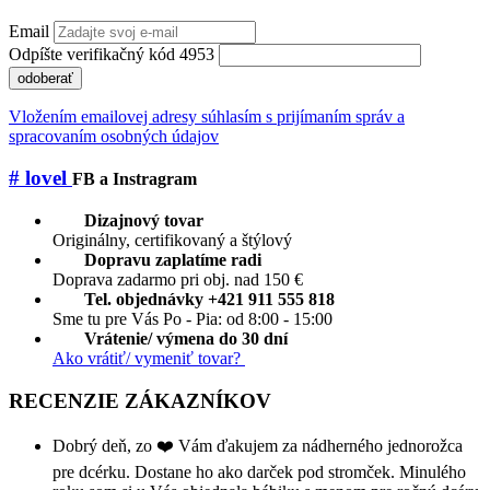
Email
Odpíšte verifikačný kód 4953
odoberať
Vložením emailovej adresy súhlasím s prijímaním správ a
spracovaním osobných údajov
# lovel
FB a Instragram
Dizajnový tovar
Originálny, certifikovaný a štýlový
Dopravu zaplatíme radi
Doprava zadarmo pri obj. nad 150 €
Tel. objednávky +421 911 555 818
Sme tu pre Vás Po - Pia: od 8:00 - 15:00
Vrátenie/ výmena do 30 dní
Ako vrátiť/ vymeniť tovar?
RECENZIE ZÁKAZNÍKOV
Dobrý deň, zo ❤️ Vám ďakujem za nádherného jednorožca
pre dcérku. Dostane ho ako darček pod stromček. Minulého