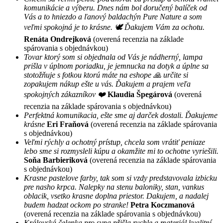
komunikácie a výberu. Dnes nám bol doručený balíček od
Vás a to hniezdo a ľanový baldachýn Pure Nature a som
veľmi spokojná je to krásne. 🕊 Ďakujem Vám za ochotu.
Renáta Ondrejková
(overená recenzia na základe
spárovania s objednávkou)
Tovar ktorý som si objednala od Vás je nádherný, lampa
prišla v úplnom poriadku, je jemnucka na dotyk a úplne sa
stotožňuje s fotkou ktorú máte na eshope 🙏 určite si
zopakujem nákup ešte u vás. Ďakujem a prajem veľa
spokojných zákazníkov ❤️
Klaudia Špegárová
(overená
recenzia na základe spárovania s objednávkou)
Perfektná komunikacia, ešte sme aj darček dostali. Ďakujeme
krásne
Eri Fraňová
(overená recenzia na základe spárovania
s objednávkou)
Veľmi rýchly a ochotný prístup, chcela som vrátiť peniaze
lebo sme si rozmysleli kúpu a okamžite mi to ochotne vyriešili.
Soňa Barbieriková
(overená recenzia na základe spárovania
s objednávkou)
Krasne pastelove farby, tak som si vzdy predstavovala izbicku
pre nasho krpca. Nalepky na stenu baloniky, stan, vankus
oblacik, vsetko krasne doplna priestor. Dakujem, a nadalej
budem hadzat ockom po stranke!
Petra Koczmanová
(overená recenzia na základe spárovania s objednávkou)
Královská čelenka pro syna přišla rychle a materiál kvalitní.