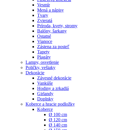
Vesmír
Mená a nápisy
Tvary
Zvieratá
Príroda, kvety, stromy
Balóny, šarkany
Ostatné
Vianoce
Zástena za posteľ
Tapety
Plagáty
Lampy, osvetlenie
Poličky, vešiaky
Dekorácie
Závesné dekorácie
Vankúše
Hodiny a zrkadlá
Girlandy
Doplnky
Koberce a hracie podložky
Koberce
Ø 100 cm
Ø 120 cm
Ø 140 cm