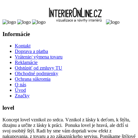
Informácie
Kontakt
Doprava a platba
Vrátenie/ výmena tovaru
Reklamácie
Odstúpiť od zmluvy TU
Obchodné podmienky
Ochrana súkromia
O nás
Úvod
Značky
lovel
Koncept lovel vznikol zo srdca. Vznikol z lásky k deťom, k štýlu,
dizajnu a určite z lásky k práci. Ponuka lovel je hravá, ale drží si
svoj osobitý štýl. Radi by sme vám dopriali wow efekt z
nakupovania, z tovaru a zo zákazníckeho servisu. Ponúkame štýlové