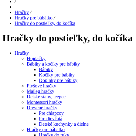
/
Hračky
/
Hračky pre bábätko
/
Hračky do postieľky, do kočíka
Hračky do postieľky, do kočíka
Hračky
Hojdačky
Bábiky a kočíky pre bábiky
Bábiky
Kočíky pre bábiky
Doplnky pre bábiky
Plyšové hračky
Maileg hračky
Detské stany, teepee
Montessori hračky
Drevené hračky
Pre chlapcov
Pre dievčatá
Detské kuchynky a dielne
Hračky pre bábätko
Hračky do ruky