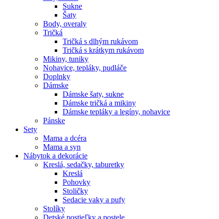
Sukne
Šaty
Body, overaly
Tričká
Tričká s dlhým rukávom
Tričká s krátkym rukávom
Mikiny, tuniky
Nohavice, tepláky, pudláče
Doplnky
Dámske
Dámske šaty, sukne
Dámske tričká a mikiny
Dámske tepláky a legíny, nohavice
Pánske
Sety
Mama a dcéra
Mama a syn
Nábytok a dekorácie
Kreslá, sedačky, taburetky
Kreslá
Pohovky
Stoličky
Sedacie vaky a pufy
Stolíky
Detské postieľky a postele