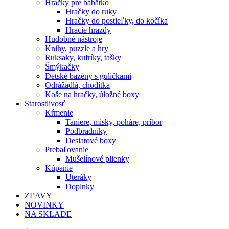
Hračky pre bábätko
Hračky do ruky
Hračky do postieľky, do kočíka
Hracie hrazdy
Hudobné nástroje
Knihy, puzzle a hry
Ruksaky, kufríky, tašky
Šmýkačky
Detské bazény s guličkami
Odrážadlá, chodítka
Koše na hračky, úložné boxy
Starostlivosť
Kŕmenie
Taniere, misky, poháre, príbor
Podbradníky
Desiatové boxy
Prebaľovanie
Mušelínové plienky
Kúpanie
Uteráky
Doplnky
ZĽAVY
NOVINKY
NA SKLADE