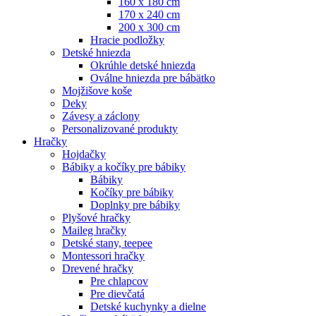
160 x 180 cm
170 x 240 cm
200 x 300 cm
Hracie podložky
Detské hniezda
Okrúhle detské hniezda
Oválne hniezda pre bábätko
Mojžišove koše
Deky
Závesy a záclony
Personalizované produkty
Hračky
Hojdačky
Bábiky a kočíky pre bábiky
Bábiky
Kočíky pre bábiky
Doplnky pre bábiky
Plyšové hračky
Maileg hračky
Detské stany, teepee
Montessori hračky
Drevené hračky
Pre chlapcov
Pre dievčatá
Detské kuchynky a dielne