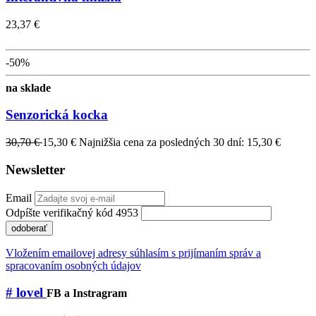
23,37 €
-50%
na sklade
Senzorická kocka
30,70 €
15,30 €
Najnižšia cena za posledných 30 dní: 15,30 €
Newsletter
Email
Odpíšte verifikačný kód 4953
odoberať
Vložením emailovej adresy súhlasím s prijímaním správ a
spracovaním osobných údajov
# lovel
FB a Instragram