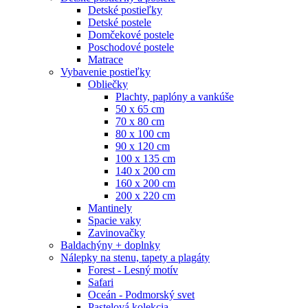
Detské postieľky
Detské postele
Domčekové postele
Poschodové postele
Matrace
Vybavenie postieľky
Obliečky
Plachty, paplóny a vankúše
50 x 65 cm
70 x 80 cm
80 x 100 cm
90 x 120 cm
100 x 135 cm
140 x 200 cm
160 x 200 cm
200 x 220 cm
Mantinely
Spacie vaky
Zavinovačky
Baldachýny + doplnky
Nálepky na stenu, tapety a plagáty
Forest - Lesný motív
Safari
Oceán - Podmorský svet
Pastelová kolekcia