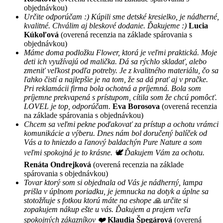
objednávkou)
Určite odporúčam :) Kúpili sme detské kresielko, je nádherné,
kvalitné. Chválim aj bleskové dodanie. Ďakujeme :)
Lucia
Kúkoľová
(overená recenzia na základe spárovania s
objednávkou)
Máme doma podložku Flower, ktorá je veľmi praktická. Moje
deti ich využívajú od malička. Dá sa rýchlo skladať, alebo
zmeniť veľkost podľa potreby. Je z kvalitného materiálu, čo sa
ľahko čistí a najlepšie je na tom, že sa dá prať aj v pračke.
Pri reklamácii firma bola ochotná a príjemná. Bola som
príjemne prekvapená s prístupom, cítila som že chcú pomôcť.
LOVEL je top, odporúčam.
Eva Borosova
(overená recenzia
na základe spárovania s objednávkou)
Chcem sa veľmi pekne poďakovať za prístup a ochotu vrámci
komunikácie a výberu. Dnes nám bol doručený balíček od
Vás a to hniezdo a ľanový baldachýn Pure Nature a som
veľmi spokojná je to krásne. 🕊 Ďakujem Vám za ochotu.
Renáta Ondrejková
(overená recenzia na základe
spárovania s objednávkou)
Tovar ktorý som si objednala od Vás je nádherný, lampa
prišla v úplnom poriadku, je jemnucka na dotyk a úplne sa
stotožňuje s fotkou ktorú máte na eshope 🙏 určite si
zopakujem nákup ešte u vás. Ďakujem a prajem veľa
spokojných zákazníkov ❤️
Klaudia Špegárová
(overená