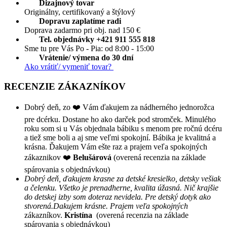
Dizajnový tovar
Originálny, certifikovaný a štýlový
Dopravu zaplatíme radi
Doprava zadarmo pri obj. nad 150 €
Tel. objednávky +421 911 555 818
Sme tu pre Vás Po - Pia: od 8:00 - 15:00
Vrátenie/ výmena do 30 dní
Ako vrátiť/ vymeniť tovar?
RECENZIE ZÁKAZNÍKOV
Dobrý deň, zo ❤️ Vám ďakujem za nádherného jednorožca
pre dcérku. Dostane ho ako darček pod stromček. Minulého
roku som si u Vás objednala bábiku s menom pre ročnú dcéru
a tiež sme boli a aj sme veľmi spokojní. Bábika je kvalitná a
krásna. Ďakujem Vám ešte raz a prajem veľa spokojných
zákaznikov ❤️
Belušárová
(overená recenzia na základe
spárovania s objednávkou)
Dobrý deň, ďakujem krasne za detské kresielko, detsky vešiak
a čelenku. Všetko je prenadherne, kvalita úžasná. Nič krajšie
do detskej izby som doteraz nevidela. Pre detský dotyk ako
stvorená.Dakujem krásne. Prajem veľa spokojných
zákazníkov.
Kristína
(overená recenzia na základe
spárovania s objednávkou)