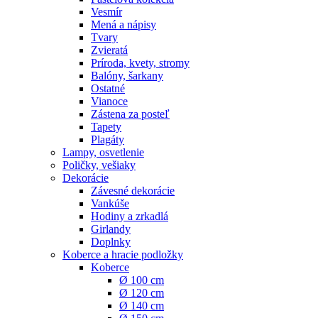
Vesmír
Mená a nápisy
Tvary
Zvieratá
Príroda, kvety, stromy
Balóny, šarkany
Ostatné
Vianoce
Zástena za posteľ
Tapety
Plagáty
Lampy, osvetlenie
Poličky, vešiaky
Dekorácie
Závesné dekorácie
Vankúše
Hodiny a zrkadlá
Girlandy
Doplnky
Koberce a hracie podložky
Koberce
Ø 100 cm
Ø 120 cm
Ø 140 cm