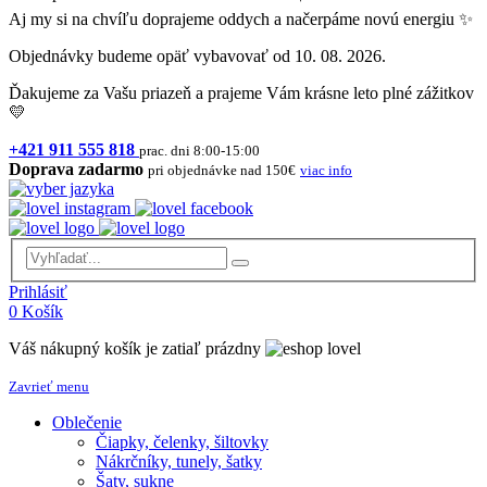
Aj my si na chvíľu doprajeme oddych a načerpáme novú energiu ✨
Objednávky budeme opäť vybavovať od 10. 08. 2026.
Ďakujeme za Vašu priazeň a prajeme Vám krásne leto plné zážitkov
💛
+421 911 555 818
prac. dni 8:00-15:00
Doprava zadarmo
pri objednávke nad 150€
viac info
Prihlásiť
0
Košík
Váš nákupný košík je zatiaľ prázdny
Zavrieť menu
Oblečenie
Čiapky, čelenky, šiltovky
Nákrčníky, tunely, šatky
Šaty, sukne