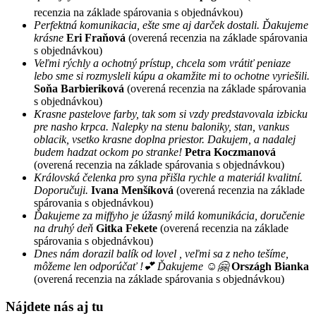
recenzia na základe spárovania s objednávkou)
Perfektná komunikacia, ešte sme aj darček dostali. Ďakujeme
krásne
Eri Fraňová
(overená recenzia na základe spárovania
s objednávkou)
Veľmi rýchly a ochotný prístup, chcela som vrátiť peniaze
lebo sme si rozmysleli kúpu a okamžite mi to ochotne vyriešili.
Soňa Barbieriková
(overená recenzia na základe spárovania
s objednávkou)
Krasne pastelove farby, tak som si vzdy predstavovala izbicku
pre nasho krpca. Nalepky na stenu baloniky, stan, vankus
oblacik, vsetko krasne doplna priestor. Dakujem, a nadalej
budem hadzat ockom po stranke!
Petra Koczmanová
(overená recenzia na základe spárovania s objednávkou)
Královská čelenka pro syna přišla rychle a materiál kvalitní.
Doporučuji.
Ivana Menšíková
(overená recenzia na základe
spárovania s objednávkou)
Ďakujeme za miffyho je úžasný milá komunikácia, doručenie
na druhý deň
Gitka Fekete
(overená recenzia na základe
spárovania s objednávkou)
Dnes nám dorazil balík od lovel , veľmi sa z neho tešíme,
môžeme len odporúčať !💕 Ďakujeme ☺️🤗
Országh Bianka
(overená recenzia na základe spárovania s objednávkou)
Nájdete nás aj tu