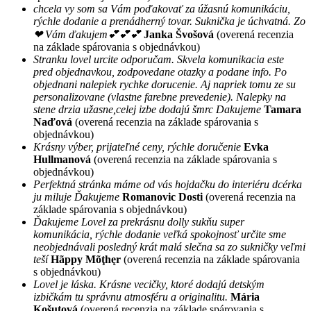
chcela vy som sa Vám poďakovať za úžasnú komunikáciu,
rýchle dodanie a prenádherný tovar. Suknička je úchvatná. Zo
❤ Vám ďakujem💕💕💕
Janka Švošová
(overená recenzia
na základe spárovania s objednávkou)
Stranku lovel urcite odporučam. Skvela komunikacia este
pred objednavkou, zodpovedane otazky a podane info. Po
objednani nalepiek rychke dorucenie. Aj napriek tomu ze su
personalizovane (vlastne farebne prevedenie). Nalepky na
stene drzia užasne,celej izbe dodajú šmrc Dakujeme
Tamara
Naďová
(overená recenzia na základe spárovania s
objednávkou)
Krásny výber, prijateľné ceny, rýchle doručenie
Evka
Hullmanová
(overená recenzia na základe spárovania s
objednávkou)
Perfektná stránka máme od vás hojdačku do interiéru dcérka
ju miluje Ďakujeme
Romanovic Dosti
(overená recenzia na
základe spárovania s objednávkou)
Ďakujeme Lovel za prekrásnu dolly sukňu super
komunikácia, rýchle dodanie veľká spokojnosť určite sme
neobjednávali posledný krát malá slečna sa zo sukničky veľmi
teší
Hãppy Mõţhęr
(overená recenzia na základe spárovania
s objednávkou)
Lovel je láska. Krásne vecičky, ktoré dodajú detským
izbičkám tu správnu atmosféru a originalitu.
Mária
Košutová
(overená recenzia na základe spárovania s