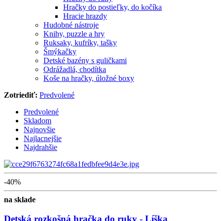
Hračky do postieľky, do kočíka
Hracie hrazdy
Hudobné nástroje
Knihy, puzzle a hry
Ruksaky, kufríky, tašky
Šmýkačky
Detské bazény s guličkami
Odrážadlá, chodítka
Koše na hračky, úložné boxy
Zotriediť:
Predvolené
Predvolené
Skladom
Najnovšie
Najlacnejšie
Najdrahšie
-40%
na sklade
Detská rozkošná hračka do ruky - Líška