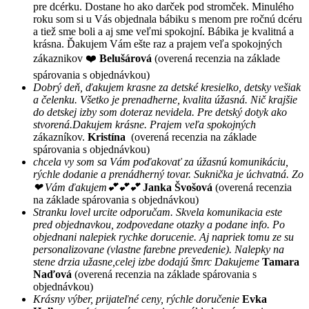
pre dcérku. Dostane ho ako darček pod stromček. Minulého
roku som si u Vás objednala bábiku s menom pre ročnú dcéru
a tiež sme boli a aj sme veľmi spokojní. Bábika je kvalitná a
krásna. Ďakujem Vám ešte raz a prajem veľa spokojných
zákaznikov ❤️
Belušárová
(overená recenzia na základe
spárovania s objednávkou)
Dobrý deň, ďakujem krasne za detské kresielko, detsky vešiak
a čelenku. Všetko je prenadherne, kvalita úžasná. Nič krajšie
do detskej izby som doteraz nevidela. Pre detský dotyk ako
stvorená.Dakujem krásne. Prajem veľa spokojných
zákazníkov.
Kristína
(overená recenzia na základe
spárovania s objednávkou)
chcela vy som sa Vám poďakovať za úžasnú komunikáciu,
rýchle dodanie a prenádherný tovar. Suknička je úchvatná. Zo
❤ Vám ďakujem💕💕💕
Janka Švošová
(overená recenzia
na základe spárovania s objednávkou)
Stranku lovel urcite odporučam. Skvela komunikacia este
pred objednavkou, zodpovedane otazky a podane info. Po
objednani nalepiek rychke dorucenie. Aj napriek tomu ze su
personalizovane (vlastne farebne prevedenie). Nalepky na
stene drzia užasne,celej izbe dodajú šmrc Dakujeme
Tamara
Naďová
(overená recenzia na základe spárovania s
objednávkou)
Krásny výber, prijateľné ceny, rýchle doručenie
Evka