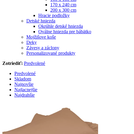
170 x 240 cm
200 x 300 cm
Hracie podložky
Detské hniezda
Okrúhle detské hniezda
Oválne hniezda pre bábätko
Mojžišove koše
Deky
Závesy a záclony
Personalizované produkty
Zotriediť:
Predvolené
Predvolené
Skladom
Najnovšie
Najlacnejšie
Najdrahšie