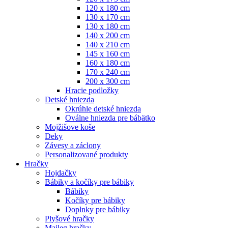
120 x 180 cm
130 x 170 cm
130 x 180 cm
140 x 200 cm
140 x 210 cm
145 x 160 cm
160 x 180 cm
170 x 240 cm
200 x 300 cm
Hracie podložky
Detské hniezda
Okrúhle detské hniezda
Oválne hniezda pre bábätko
Mojžišove koše
Deky
Závesy a záclony
Personalizované produkty
Hračky
Hojdačky
Bábiky a kočíky pre bábiky
Bábiky
Kočíky pre bábiky
Doplnky pre bábiky
Plyšové hračky
Maileg hračky