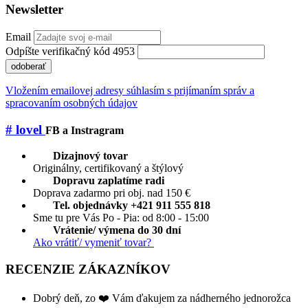
Newsletter
Email
Odpíšte verifikačný kód 4953
odoberať
Vložením emailovej adresy súhlasím s prijímaním správ a
spracovaním osobných údajov
# lovel
FB a Instragram
Dizajnový tovar
Originálny, certifikovaný a štýlový
Dopravu zaplatíme radi
Doprava zadarmo pri obj. nad 150 €
Tel. objednávky +421 911 555 818
Sme tu pre Vás Po - Pia: od 8:00 - 15:00
Vrátenie/ výmena do 30 dní
Ako vrátiť/ vymeniť tovar?
RECENZIE ZÁKAZNÍKOV
Dobrý deň, zo ❤️ Vám ďakujem za nádherného jednorožca