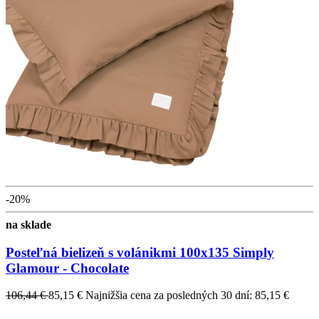
-20%
na sklade
Posteľná bielizeň s volánikmi 100x135 Simply
Glamour - Chocolate
106,44 €
85,15 €
Najnižšia cena za posledných 30 dní: 85,15 €