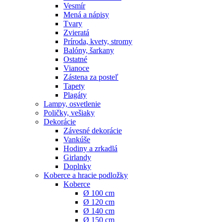
Vesmír
Mená a nápisy
Tvary
Zvieratá
Príroda, kvety, stromy
Balóny, šarkany
Ostatné
Vianoce
Zástena za posteľ
Tapety
Plagáty
Lampy, osvetlenie
Poličky, vešiaky
Dekorácie
Závesné dekorácie
Vankúše
Hodiny a zrkadlá
Girlandy
Doplnky
Koberce a hracie podložky
Koberce
Ø 100 cm
Ø 120 cm
Ø 140 cm
Ø 150 cm