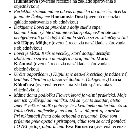
Hullmanová
(overená recenzia na základe spárovania s
objednávkou)
Perfektná stránka máme od vás hojdačku do interiéru dcérka
ju miluje Ďakujeme
Romanovic Dosti
(overená recenzia na
základe spárovania s objednávkou)
Ďakujeme Lovel za prekrásnu dolly sukňu super
komunikácia, rýchle dodanie veľká spokojnosť určite sme
neobjednávali posledný krát malá slečna sa zo sukničky veľmi
teší
Hãppy Mõţhęr
(overená recenzia na základe spárovania
s objednávkou)
Lovel je láska. Krásne vecičky, ktoré dodajú detským
izbičkám tu správnu atmosféru a originalitu.
Mária
Košutová
(overená recenzia na základe spárovania s
objednávkou)
Určite odporúčam :) Kúpili sme detské kresielko, je nádherné,
kvalitné. Chválim aj bleskové dodanie. Ďakujeme :)
Lucia
Kúkoľová
(overená recenzia na základe spárovania s
objednávkou)
Máme doma podložku Flower, ktorá je veľmi praktická. Moje
deti ich využívajú od malička. Dá sa rýchlo skladať, alebo
zmeniť veľkost podľa potreby. Je z kvalitného materiálu, čo sa
ľahko čistí a najlepšie je na tom, že sa dá prať aj v pračke.
Pri reklamácii firma bola ochotná a príjemná. Bola som
príjemne prekvapená s prístupom, cítila som že chcú pomôcť.
LOVEL je top, odporúčam.
Eva Borosova
(overená recenzia