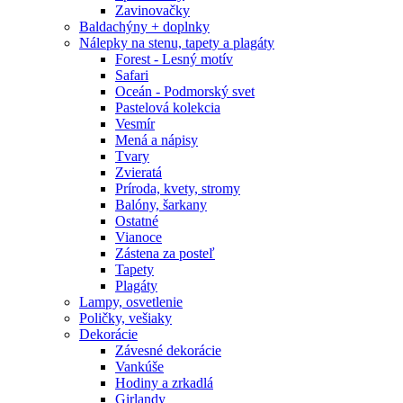
Zavinovačky
Baldachýny + doplnky
Nálepky na stenu, tapety a plagáty
Forest - Lesný motív
Safari
Oceán - Podmorský svet
Pastelová kolekcia
Vesmír
Mená a nápisy
Tvary
Zvieratá
Príroda, kvety, stromy
Balóny, šarkany
Ostatné
Vianoce
Zástena za posteľ
Tapety
Plagáty
Lampy, osvetlenie
Poličky, vešiaky
Dekorácie
Závesné dekorácie
Vankúše
Hodiny a zrkadlá
Girlandy