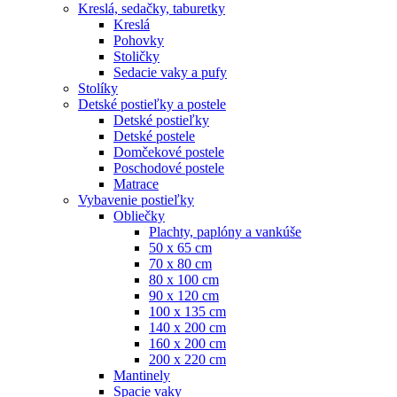
Kreslá, sedačky, taburetky
Kreslá
Pohovky
Stoličky
Sedacie vaky a pufy
Stolíky
Detské postieľky a postele
Detské postieľky
Detské postele
Domčekové postele
Poschodové postele
Matrace
Vybavenie postieľky
Obliečky
Plachty, paplóny a vankúše
50 x 65 cm
70 x 80 cm
80 x 100 cm
90 x 120 cm
100 x 135 cm
140 x 200 cm
160 x 200 cm
200 x 220 cm
Mantinely
Spacie vaky