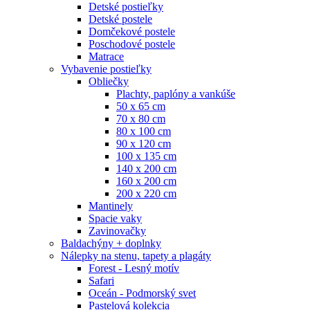
Detské postieľky
Detské postele
Domčekové postele
Poschodové postele
Matrace
Vybavenie postieľky
Obliečky
Plachty, paplóny a vankúše
50 x 65 cm
70 x 80 cm
80 x 100 cm
90 x 120 cm
100 x 135 cm
140 x 200 cm
160 x 200 cm
200 x 220 cm
Mantinely
Spacie vaky
Zavinovačky
Baldachýny + doplnky
Nálepky na stenu, tapety a plagáty
Forest - Lesný motív
Safari
Oceán - Podmorský svet
Pastelová kolekcia