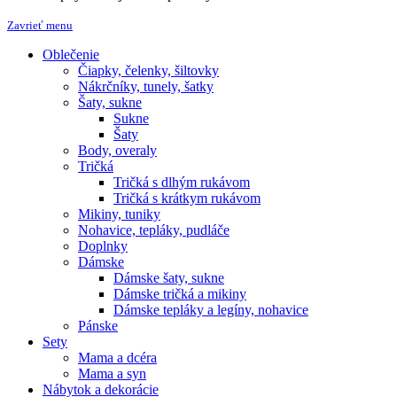
Zavrieť menu
Oblečenie
Čiapky, čelenky, šiltovky
Nákrčníky, tunely, šatky
Šaty, sukne
Sukne
Šaty
Body, overaly
Tričká
Tričká s dlhým rukávom
Tričká s krátkym rukávom
Mikiny, tuniky
Nohavice, tepláky, pudláče
Doplnky
Dámske
Dámske šaty, sukne
Dámske tričká a mikiny
Dámske tepláky a legíny, nohavice
Pánske
Sety
Mama a dcéra
Mama a syn
Nábytok a dekorácie