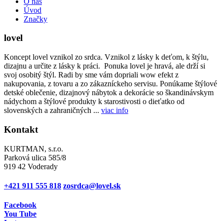
O nás
Úvod
Značky
lovel
Koncept lovel vznikol zo srdca. Vznikol z lásky k deťom, k štýlu,
dizajnu a určite z lásky k práci. Ponuka lovel je hravá, ale drží si
svoj osobitý štýl. Radi by sme vám dopriali wow efekt z
nakupovania, z tovaru a zo zákazníckeho servisu. Ponúkame štýlové
detské oblečenie, dizajnový nábytok a dekorácie so škandinávskym
nádychom a štýlové produkty k starostivosti o dieťatko od
slovenských a zahraničných ...
viac info
Kontakt
KURTMAN, s.r.o.
Parková ulica 585/8
919 42 Voderady
+421 911 555 818
zosrdca@lovel.sk
Facebook
You Tube