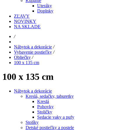
Kúpanie
Uteráky
Doplnky
ZĽAVY
NOVINKY
NA SKLADE
/
Nábytok a dekorácie
/
Vybavenie postieľky
/
Obliečky
/
100 x 135 cm
100 x 135 cm
Nábytok a dekorácie
Kreslá, sedačky, taburetky
Kreslá
Pohovky
Stoličky
Sedacie vaky a pufy
Stolíky
Detské postieľky a postele