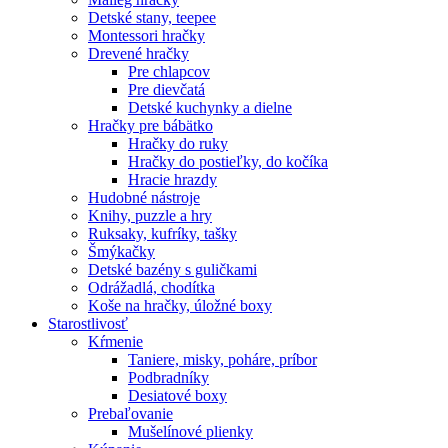
Detské stany, teepee
Montessori hračky
Drevené hračky
Pre chlapcov
Pre dievčatá
Detské kuchynky a dielne
Hračky pre bábätko
Hračky do ruky
Hračky do postieľky, do kočíka
Hracie hrazdy
Hudobné nástroje
Knihy, puzzle a hry
Ruksaky, kufríky, tašky
Šmýkačky
Detské bazény s guličkami
Odrážadlá, chodítka
Koše na hračky, úložné boxy
Starostlivosť
Kŕmenie
Taniere, misky, poháre, príbor
Podbradníky
Desiatové boxy
Prebaľovanie
Mušelínové plienky