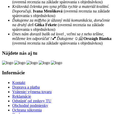
(overená recenzia na základe spárovania s objednávkou)
Královská čelenka pro syna přišla rychle a materiál kvalitní.
Doporučuji.
Ivana Menšíková
(overená recenzia na základe
spárovania s objednávkou)
Ďakujeme za miffyho je úžasný milá komunikácia, doručenie
na druhý deň
Gitka Fekete
(overená recenzia na základe
spárovania s objednávkou)
Dnes nám dorazil balík od lovel , veľmi sa z neho tešíme,
môžeme len odporúčať !💕 Ďakujeme ☺️🤗
Országh Bianka
(overená recenzia na základe spárovania s objednávkou)
Nájdete nás aj tu
Informácie
Kontakt
Doprava a platba
Vrátenie/ výmena tovaru
Reklamácie
Odstúpiť od zmluvy TU
Obchodné podmienky
Ochrana súkromia