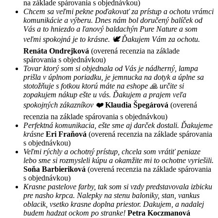
na základe spárovania s objednávkou)
Chcem sa veľmi pekne poďakovať za prístup a ochotu vrámci
komunikácie a výberu. Dnes nám bol doručený balíček od
Vás a to hniezdo a ľanový baldachýn Pure Nature a som
veľmi spokojná je to krásne. 🕊 Ďakujem Vám za ochotu.
Renáta Ondrejková
(overená recenzia na základe
spárovania s objednávkou)
Tovar ktorý som si objednala od Vás je nádherný, lampa
prišla v úplnom poriadku, je jemnucka na dotyk a úplne sa
stotožňuje s fotkou ktorú máte na eshope 🙏 určite si
zopakujem nákup ešte u vás. Ďakujem a prajem veľa
spokojných zákazníkov ❤️
Klaudia Špegárová
(overená
recenzia na základe spárovania s objednávkou)
Perfektná komunikacia, ešte sme aj darček dostali. Ďakujeme
krásne
Eri Fraňová
(overená recenzia na základe spárovania
s objednávkou)
Veľmi rýchly a ochotný prístup, chcela som vrátiť peniaze
lebo sme si rozmysleli kúpu a okamžite mi to ochotne vyriešili.
Soňa Barbieriková
(overená recenzia na základe spárovania
s objednávkou)
Krasne pastelove farby, tak som si vzdy predstavovala izbicku
pre nasho krpca. Nalepky na stenu baloniky, stan, vankus
oblacik, vsetko krasne doplna priestor. Dakujem, a nadalej
budem hadzat ockom po stranke!
Petra Koczmanová