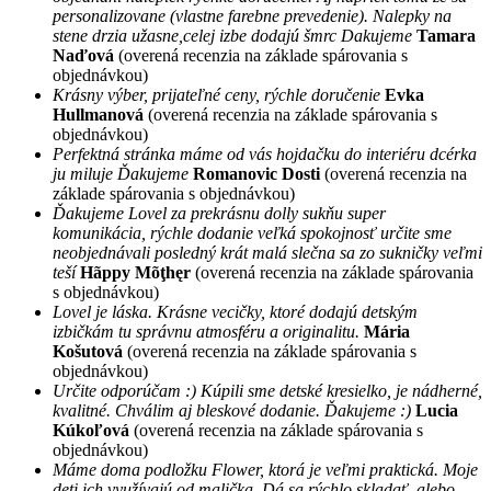
personalizovane (vlastne farebne prevedenie). Nalepky na
stene drzia užasne,celej izbe dodajú šmrc Dakujeme
Tamara
Naďová
(overená recenzia na základe spárovania s
objednávkou)
Krásny výber, prijateľné ceny, rýchle doručenie
Evka
Hullmanová
(overená recenzia na základe spárovania s
objednávkou)
Perfektná stránka máme od vás hojdačku do interiéru dcérka
ju miluje Ďakujeme
Romanovic Dosti
(overená recenzia na
základe spárovania s objednávkou)
Ďakujeme Lovel za prekrásnu dolly sukňu super
komunikácia, rýchle dodanie veľká spokojnosť určite sme
neobjednávali posledný krát malá slečna sa zo sukničky veľmi
teší
Hãppy Mõţhęr
(overená recenzia na základe spárovania
s objednávkou)
Lovel je láska. Krásne vecičky, ktoré dodajú detským
izbičkám tu správnu atmosféru a originalitu.
Mária
Košutová
(overená recenzia na základe spárovania s
objednávkou)
Určite odporúčam :) Kúpili sme detské kresielko, je nádherné,
kvalitné. Chválim aj bleskové dodanie. Ďakujeme :)
Lucia
Kúkoľová
(overená recenzia na základe spárovania s
objednávkou)
Máme doma podložku Flower, ktorá je veľmi praktická. Moje
deti ich využívajú od malička. Dá sa rýchlo skladať, alebo