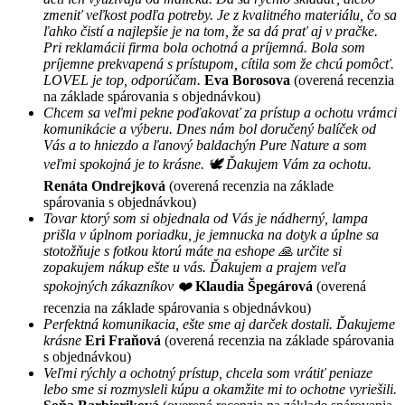
zmeniť veľkost podľa potreby. Je z kvalitného materiálu, čo sa
ľahko čistí a najlepšie je na tom, že sa dá prať aj v pračke.
Pri reklamácii firma bola ochotná a príjemná. Bola som
príjemne prekvapená s prístupom, cítila som že chcú pomôcť.
LOVEL je top, odporúčam.
Eva Borosova
(overená recenzia
na základe spárovania s objednávkou)
Chcem sa veľmi pekne poďakovať za prístup a ochotu vrámci
komunikácie a výberu. Dnes nám bol doručený balíček od
Vás a to hniezdo a ľanový baldachýn Pure Nature a som
veľmi spokojná je to krásne. 🕊 Ďakujem Vám za ochotu.
Renáta Ondrejková
(overená recenzia na základe
spárovania s objednávkou)
Tovar ktorý som si objednala od Vás je nádherný, lampa
prišla v úplnom poriadku, je jemnucka na dotyk a úplne sa
stotožňuje s fotkou ktorú máte na eshope 🙏 určite si
zopakujem nákup ešte u vás. Ďakujem a prajem veľa
spokojných zákazníkov ❤️
Klaudia Špegárová
(overená
recenzia na základe spárovania s objednávkou)
Perfektná komunikacia, ešte sme aj darček dostali. Ďakujeme
krásne
Eri Fraňová
(overená recenzia na základe spárovania
s objednávkou)
Veľmi rýchly a ochotný prístup, chcela som vrátiť peniaze
lebo sme si rozmysleli kúpu a okamžite mi to ochotne vyriešili.