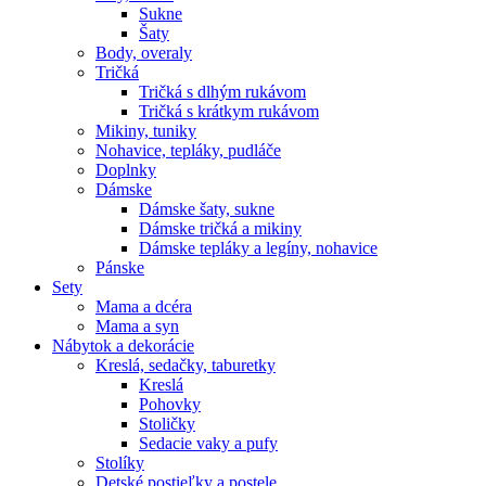
Sukne
Šaty
Body, overaly
Tričká
Tričká s dlhým rukávom
Tričká s krátkym rukávom
Mikiny, tuniky
Nohavice, tepláky, pudláče
Doplnky
Dámske
Dámske šaty, sukne
Dámske tričká a mikiny
Dámske tepláky a legíny, nohavice
Pánske
Sety
Mama a dcéra
Mama a syn
Nábytok a dekorácie
Kreslá, sedačky, taburetky
Kreslá
Pohovky
Stoličky
Sedacie vaky a pufy
Stolíky
Detské postieľky a postele