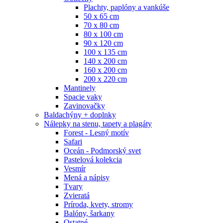
Plachty, paplóny a vankúše
50 x 65 cm
70 x 80 cm
80 x 100 cm
90 x 120 cm
100 x 135 cm
140 x 200 cm
160 x 200 cm
200 x 220 cm
Mantinely
Spacie vaky
Zavinovačky
Baldachýny + doplnky
Nálepky na stenu, tapety a plagáty
Forest - Lesný motív
Safari
Oceán - Podmorský svet
Pastelová kolekcia
Vesmír
Mená a nápisy
Tvary
Zvieratá
Príroda, kvety, stromy
Balóny, šarkany
Ostatné