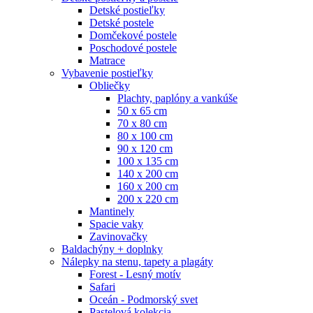
Detské postieľky
Detské postele
Domčekové postele
Poschodové postele
Matrace
Vybavenie postieľky
Obliečky
Plachty, paplóny a vankúše
50 x 65 cm
70 x 80 cm
80 x 100 cm
90 x 120 cm
100 x 135 cm
140 x 200 cm
160 x 200 cm
200 x 220 cm
Mantinely
Spacie vaky
Zavinovačky
Baldachýny + doplnky
Nálepky na stenu, tapety a plagáty
Forest - Lesný motív
Safari
Oceán - Podmorský svet
Pastelová kolekcia