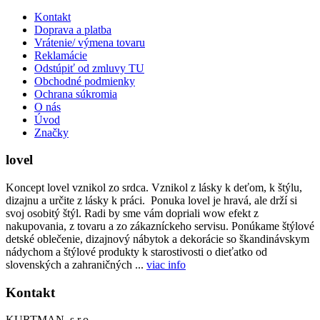
Kontakt
Doprava a platba
Vrátenie/ výmena tovaru
Reklamácie
Odstúpiť od zmluvy TU
Obchodné podmienky
Ochrana súkromia
O nás
Úvod
Značky
lovel
Koncept lovel vznikol zo srdca. Vznikol z lásky k deťom, k štýlu,
dizajnu a určite z lásky k práci. Ponuka lovel je hravá, ale drží si
svoj osobitý štýl. Radi by sme vám dopriali wow efekt z
nakupovania, z tovaru a zo zákazníckeho servisu. Ponúkame štýlové
detské oblečenie, dizajnový nábytok a dekorácie so škandinávskym
nádychom a štýlové produkty k starostivosti o dieťatko od
slovenských a zahraničných ...
viac info
Kontakt
KURTMAN, s.r.o.