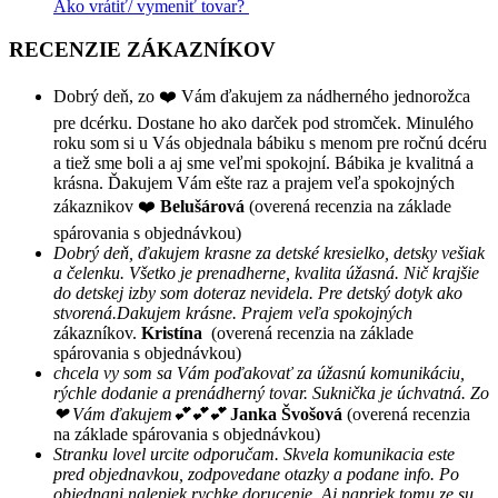
Ako vrátiť/ vymeniť tovar?
RECENZIE ZÁKAZNÍKOV
Dobrý deň, zo ❤️ Vám ďakujem za nádherného jednorožca
pre dcérku. Dostane ho ako darček pod stromček. Minulého
roku som si u Vás objednala bábiku s menom pre ročnú dcéru
a tiež sme boli a aj sme veľmi spokojní. Bábika je kvalitná a
krásna. Ďakujem Vám ešte raz a prajem veľa spokojných
zákaznikov ❤️
Belušárová
(overená recenzia na základe
spárovania s objednávkou)
Dobrý deň, ďakujem krasne za detské kresielko, detsky vešiak
a čelenku. Všetko je prenadherne, kvalita úžasná. Nič krajšie
do detskej izby som doteraz nevidela. Pre detský dotyk ako
stvorená.Dakujem krásne. Prajem veľa spokojných
zákazníkov.
Kristína
(overená recenzia na základe
spárovania s objednávkou)
chcela vy som sa Vám poďakovať za úžasnú komunikáciu,
rýchle dodanie a prenádherný tovar. Suknička je úchvatná. Zo
❤ Vám ďakujem💕💕💕
Janka Švošová
(overená recenzia
na základe spárovania s objednávkou)
Stranku lovel urcite odporučam. Skvela komunikacia este
pred objednavkou, zodpovedane otazky a podane info. Po
objednani nalepiek rychke dorucenie. Aj napriek tomu ze su