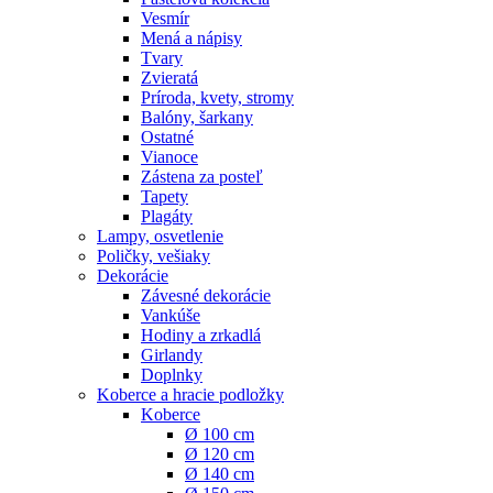
Vesmír
Mená a nápisy
Tvary
Zvieratá
Príroda, kvety, stromy
Balóny, šarkany
Ostatné
Vianoce
Zástena za posteľ
Tapety
Plagáty
Lampy, osvetlenie
Poličky, vešiaky
Dekorácie
Závesné dekorácie
Vankúše
Hodiny a zrkadlá
Girlandy
Doplnky
Koberce a hracie podložky
Koberce
Ø 100 cm
Ø 120 cm
Ø 140 cm