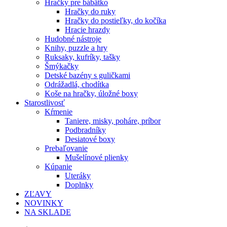
Hračky pre bábätko
Hračky do ruky
Hračky do postieľky, do kočíka
Hracie hrazdy
Hudobné nástroje
Knihy, puzzle a hry
Ruksaky, kufríky, tašky
Šmýkačky
Detské bazény s guličkami
Odrážadlá, chodítka
Koše na hračky, úložné boxy
Starostlivosť
Kŕmenie
Taniere, misky, poháre, príbor
Podbradníky
Desiatové boxy
Prebaľovanie
Mušelínové plienky
Kúpanie
Uteráky
Doplnky
ZĽAVY
NOVINKY
NA SKLADE