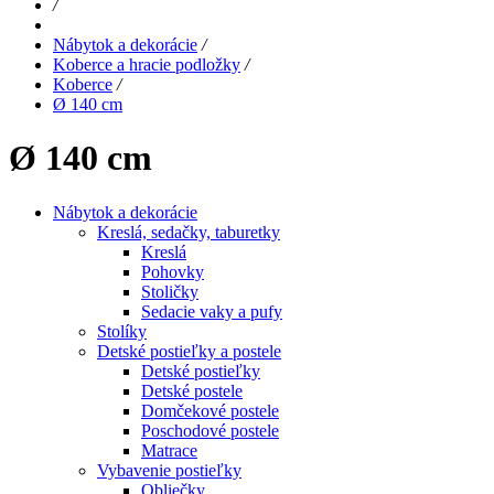
/
Nábytok a dekorácie
/
Koberce a hracie podložky
/
Koberce
/
Ø 140 cm
Ø 140 cm
Nábytok a dekorácie
Kreslá, sedačky, taburetky
Kreslá
Pohovky
Stoličky
Sedacie vaky a pufy
Stolíky
Detské postieľky a postele
Detské postieľky
Detské postele
Domčekové postele
Poschodové postele
Matrace
Vybavenie postieľky
Obliečky