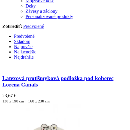
Mojžišove koše
Deky
Závesy a záclony
Personalizované produkty
Zotriediť:
Predvolené
Predvolené
Skladom
Najnovšie
Najlacnejšie
Najdrahšie
Latexová protišmyková podložka pod koberec
Lorena Canals
23,67 €
130 x 190 cm |
160 x 230 cm