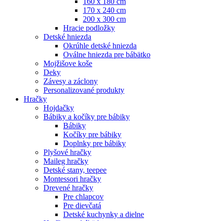
160 x 180 cm
170 x 240 cm
200 x 300 cm
Hracie podložky
Detské hniezda
Okrúhle detské hniezda
Oválne hniezda pre bábätko
Mojžišove koše
Deky
Závesy a záclony
Personalizované produkty
Hračky
Hojdačky
Bábiky a kočíky pre bábiky
Bábiky
Kočíky pre bábiky
Doplnky pre bábiky
Plyšové hračky
Maileg hračky
Detské stany, teepee
Montessori hračky
Drevené hračky
Pre chlapcov
Pre dievčatá
Detské kuchynky a dielne