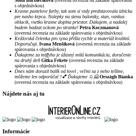
Soňa Barbieriková
(overená recenzia na základe spárovania
s objednávkou)
Krasne pastelove farby, tak som si vzdy predstavovala izbicku
pre nasho krpca. Nalepky na stenu baloniky, stan, vankus
oblacik, vsetko krasne doplna priestor. Dakujem, a nadalej
budem hadzat ockom po stranke!
Petra Koczmanová
(overená recenzia na základe spárovania s objednávkou)
Královská čelenka pro syna přišla rychle a materiál kvalitní.
Doporučuji.
Ivana Menšíková
(overená recenzia na základe
spárovania s objednávkou)
Ďakujeme za miffyho je úžasný milá komunikácia, doručenie
na druhý deň
Gitka Fekete
(overená recenzia na základe
spárovania s objednávkou)
Dnes nám dorazil balík od lovel , veľmi sa z neho tešíme,
môžeme len odporúčať !💕 Ďakujeme ☺️🤗
Országh Bianka
(overená recenzia na základe spárovania s objednávkou)
Nájdete nás aj tu
Informácie