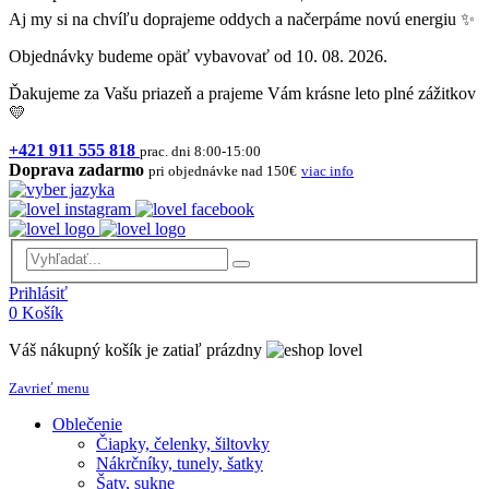
Aj my si na chvíľu doprajeme oddych a načerpáme novú energiu ✨
Objednávky budeme opäť vybavovať od 10. 08. 2026.
Ďakujeme za Vašu priazeň a prajeme Vám krásne leto plné zážitkov
💛
+421 911 555 818
prac. dni 8:00-15:00
Doprava zadarmo
pri objednávke nad 150€
viac info
Prihlásiť
0
Košík
Váš nákupný košík je zatiaľ prázdny
Zavrieť menu
Oblečenie
Čiapky, čelenky, šiltovky
Nákrčníky, tunely, šatky
Šaty, sukne