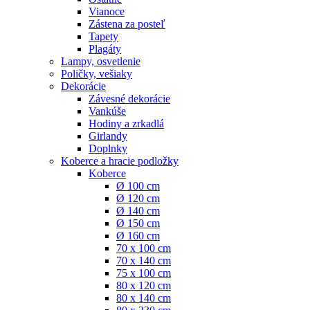
Vianoce
Zástena za posteľ
Tapety
Plagáty
Lampy, osvetlenie
Poličky, vešiaky
Dekorácie
Závesné dekorácie
Vankúše
Hodiny a zrkadlá
Girlandy
Doplnky
Koberce a hracie podložky
Koberce
Ø 100 cm
Ø 120 cm
Ø 140 cm
Ø 150 cm
Ø 160 cm
70 x 100 cm
70 x 140 cm
75 x 100 cm
80 x 120 cm
80 x 140 cm