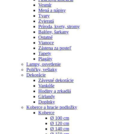
Vesmír
Mená a nápisy
Tvary
Zvieratá
Príroda, kvety, stromy
Balóny, šarkany
Ostatné
Vianoce
Zástena za posteľ
Tapety
Plagáty
Lampy, osvetlenie
Poličky, vešiaky
Dekorácie
Závesné dekorácie
Vankúše
Hodiny a zrkadlá
Girlandy
Doplnky
Koberce a hracie podložky
Koberce
Ø 100 cm
Ø 120 cm
Ø 140 cm