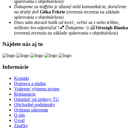
spárovania s objednávkou)
Ďakujeme za miffyho je úžasný milá komunikácia, doručenie
na druhý deň
Gitka Fekete
(overená recenzia na základe
spárovania s objednávkou)
Dnes nám dorazil balík od lovel , veľmi sa z neho tešíme,
môžeme len odporúčať !💕 Ďakujeme ☺️🤗
Országh Bianka
(overená recenzia na základe spárovania s objednávkou)
Nájdete nás aj tu
Informácie
Kontakt
Doprava a platba
Vrátenie/ výmena tovaru
Reklamácie
Odstúpiť od zmluvy TU
Obchodné podmienky
Ochrana súkromia
O nás
Úvod
Značky