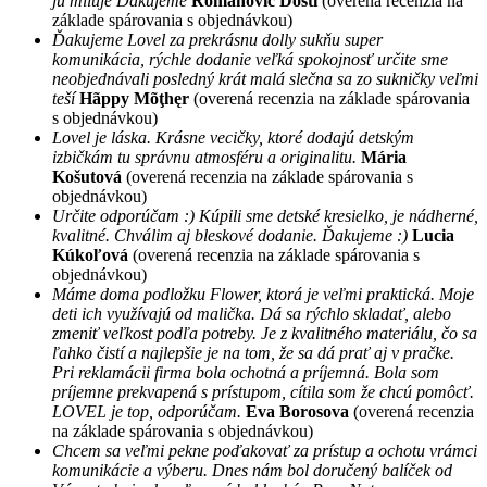
ju miluje Ďakujeme
Romanovic Dosti
(overená recenzia na
základe spárovania s objednávkou)
Ďakujeme Lovel za prekrásnu dolly sukňu super
komunikácia, rýchle dodanie veľká spokojnosť určite sme
neobjednávali posledný krát malá slečna sa zo sukničky veľmi
teší
Hãppy Mõţhęr
(overená recenzia na základe spárovania
s objednávkou)
Lovel je láska. Krásne vecičky, ktoré dodajú detským
izbičkám tu správnu atmosféru a originalitu.
Mária
Košutová
(overená recenzia na základe spárovania s
objednávkou)
Určite odporúčam :) Kúpili sme detské kresielko, je nádherné,
kvalitné. Chválim aj bleskové dodanie. Ďakujeme :)
Lucia
Kúkoľová
(overená recenzia na základe spárovania s
objednávkou)
Máme doma podložku Flower, ktorá je veľmi praktická. Moje
deti ich využívajú od malička. Dá sa rýchlo skladať, alebo
zmeniť veľkost podľa potreby. Je z kvalitného materiálu, čo sa
ľahko čistí a najlepšie je na tom, že sa dá prať aj v pračke.
Pri reklamácii firma bola ochotná a príjemná. Bola som
príjemne prekvapená s prístupom, cítila som že chcú pomôcť.
LOVEL je top, odporúčam.
Eva Borosova
(overená recenzia
na základe spárovania s objednávkou)
Chcem sa veľmi pekne poďakovať za prístup a ochotu vrámci
komunikácie a výberu. Dnes nám bol doručený balíček od