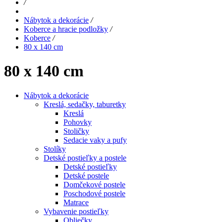
/
Nábytok a dekorácie
/
Koberce a hracie podložky
/
Koberce
/
80 x 140 cm
80 x 140 cm
Nábytok a dekorácie
Kreslá, sedačky, taburetky
Kreslá
Pohovky
Stoličky
Sedacie vaky a pufy
Stolíky
Detské postieľky a postele
Detské postieľky
Detské postele
Domčekové postele
Poschodové postele
Matrace
Vybavenie postieľky
Obliečky