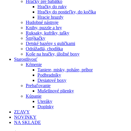
Hračky pre bábätko
Hračky do ruky
Hračky do postieľky, do kočíka
Hracie hrazdy
Hudobné nástroje
Knihy, puzzle a hry
Ruksaky, kufríky, tašky
Šmýkačky
Detské bazény s guličkami
Odrážadlá, chodítka
Koše na hračky, úložné boxy
Starostlivosť
Kŕmenie
Taniere, misky, poháre, príbor
Podbradníky
Desiatové boxy
Prebaľovanie
Mušelínové plienky
Kúpanie
Uteráky
Doplnky
ZĽAVY
NOVINKY
NA SKLADE