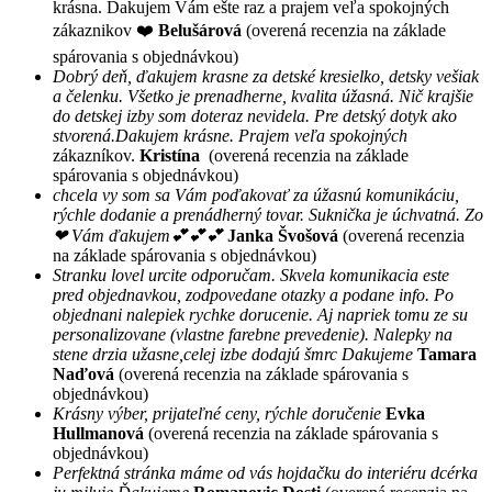
krásna. Ďakujem Vám ešte raz a prajem veľa spokojných
zákaznikov ❤️
Belušárová
(overená recenzia na základe
spárovania s objednávkou)
Dobrý deň, ďakujem krasne za detské kresielko, detsky vešiak
a čelenku. Všetko je prenadherne, kvalita úžasná. Nič krajšie
do detskej izby som doteraz nevidela. Pre detský dotyk ako
stvorená.Dakujem krásne. Prajem veľa spokojných
zákazníkov.
Kristína
(overená recenzia na základe
spárovania s objednávkou)
chcela vy som sa Vám poďakovať za úžasnú komunikáciu,
rýchle dodanie a prenádherný tovar. Suknička je úchvatná. Zo
❤ Vám ďakujem💕💕💕
Janka Švošová
(overená recenzia
na základe spárovania s objednávkou)
Stranku lovel urcite odporučam. Skvela komunikacia este
pred objednavkou, zodpovedane otazky a podane info. Po
objednani nalepiek rychke dorucenie. Aj napriek tomu ze su
personalizovane (vlastne farebne prevedenie). Nalepky na
stene drzia užasne,celej izbe dodajú šmrc Dakujeme
Tamara
Naďová
(overená recenzia na základe spárovania s
objednávkou)
Krásny výber, prijateľné ceny, rýchle doručenie
Evka
Hullmanová
(overená recenzia na základe spárovania s
objednávkou)
Perfektná stránka máme od vás hojdačku do interiéru dcérka