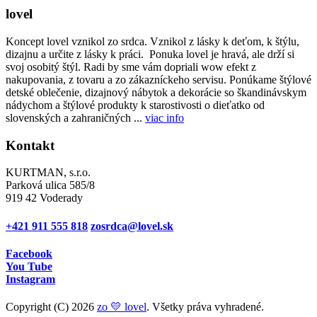
lovel
Koncept lovel vznikol zo srdca. Vznikol z lásky k deťom, k štýlu,
dizajnu a určite z lásky k práci. Ponuka lovel je hravá, ale drží si
svoj osobitý štýl. Radi by sme vám dopriali wow efekt z
nakupovania, z tovaru a zo zákazníckeho servisu. Ponúkame štýlové
detské oblečenie, dizajnový nábytok a dekorácie so škandinávskym
nádychom a štýlové produkty k starostivosti o dieťatko od
slovenských a zahraničných ...
viac info
Kontakt
KURTMAN, s.r.o.
Parková ulica 585/8
919 42 Voderady
+421 911 555 818
zosrdca@lovel.sk
Facebook
You Tube
Instagram
Copyright (C) 2026
zo 💛 lovel
. Všetky práva vyhradené.