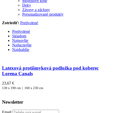
Mojžišove koše
Deky
Závesy a záclony
Personalizované produkty
Zotriediť:
Predvolené
Predvolené
Skladom
Najnovšie
Najlacnejšie
Najdrahšie
Latexová protišmyková podložka pod koberec
Lorena Canals
23,67 €
130 x 190 cm |
160 x 230 cm
Newsletter
Email