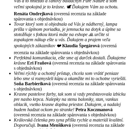
Vás a to hniezdo a ľanový baldachýn Pure Nature a som
veľmi spokojná je to krásne. 🕊 Ďakujem Vám za ochotu.
Renáta Ondrejková
(overená recenzia na základe
spárovania s objednávkou)
Tovar ktorý som si objednala od Vás je nádherný, lampa
prišla v úplnom poriadku, je jemnucka na dotyk a úplne sa
stotožňuje s fotkou ktorú máte na eshope 🙏 určite si
zopakujem nákup ešte u vás. Ďakujem a prajem veľa
spokojných zákazníkov ❤️
Klaudia Špegárová
(overená
recenzia na základe spárovania s objednávkou)
Perfektná komunikacia, ešte sme aj darček dostali. Ďakujeme
krásne
Eri Fraňová
(overená recenzia na základe spárovania
s objednávkou)
Veľmi rýchly a ochotný prístup, chcela som vrátiť peniaze
lebo sme si rozmysleli kúpu a okamžite mi to ochotne vyriešili.
Soňa Barbieriková
(overená recenzia na základe spárovania
s objednávkou)
Krasne pastelove farby, tak som si vzdy predstavovala izbicku
pre nasho krpca. Nalepky na stenu baloniky, stan, vankus
oblacik, vsetko krasne doplna priestor. Dakujem, a nadalej
budem hadzat ockom po stranke!
Petra Koczmanová
(overená recenzia na základe spárovania s objednávkou)
Královská čelenka pro syna přišla rychle a materiál kvalitní.
Doporučuji.
Ivana Menšíková
(overená recenzia na základe