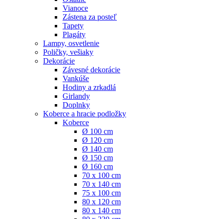
Vianoce
Zástena za posteľ
Tapety
Plagáty
Lampy, osvetlenie
Poličky, vešiaky
Dekorácie
Závesné dekorácie
Vankúše
Hodiny a zrkadlá
Girlandy
Doplnky
Koberce a hracie podložky
Koberce
Ø 100 cm
Ø 120 cm
Ø 140 cm
Ø 150 cm
Ø 160 cm
70 x 100 cm
70 x 140 cm
75 x 100 cm
80 x 120 cm
80 x 140 cm