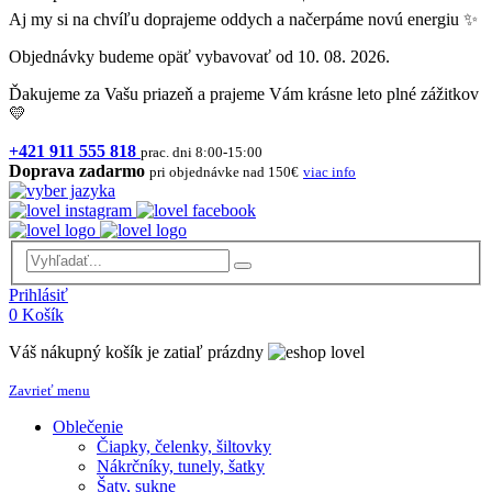
Aj my si na chvíľu doprajeme oddych a načerpáme novú energiu ✨
Objednávky budeme opäť vybavovať od 10. 08. 2026.
Ďakujeme za Vašu priazeň a prajeme Vám krásne leto plné zážitkov
💛
+421 911 555 818
prac. dni 8:00-15:00
Doprava zadarmo
pri objednávke nad 150€
viac info
Prihlásiť
0
Košík
Váš nákupný košík je zatiaľ prázdny
Zavrieť menu
Oblečenie
Čiapky, čelenky, šiltovky
Nákrčníky, tunely, šatky
Šaty, sukne