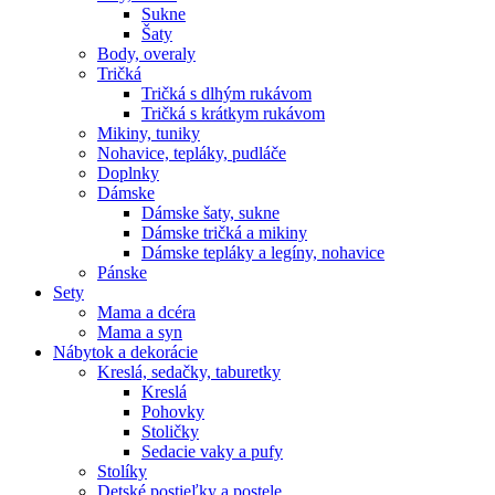
Sukne
Šaty
Body, overaly
Tričká
Tričká s dlhým rukávom
Tričká s krátkym rukávom
Mikiny, tuniky
Nohavice, tepláky, pudláče
Doplnky
Dámske
Dámske šaty, sukne
Dámske tričká a mikiny
Dámske tepláky a legíny, nohavice
Pánske
Sety
Mama a dcéra
Mama a syn
Nábytok a dekorácie
Kreslá, sedačky, taburetky
Kreslá
Pohovky
Stoličky
Sedacie vaky a pufy
Stolíky
Detské postieľky a postele