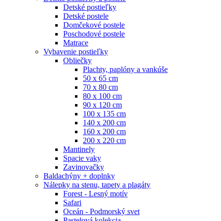
Detské postieľky
Detské postele
Domčekové postele
Poschodové postele
Matrace
Vybavenie postieľky
Obliečky
Plachty, paplóny a vankúše
50 x 65 cm
70 x 80 cm
80 x 100 cm
90 x 120 cm
100 x 135 cm
140 x 200 cm
160 x 200 cm
200 x 220 cm
Mantinely
Spacie vaky
Zavinovačky
Baldachýny + doplnky
Nálepky na stenu, tapety a plagáty
Forest - Lesný motív
Safari
Oceán - Podmorský svet
Pastelová kolekcia