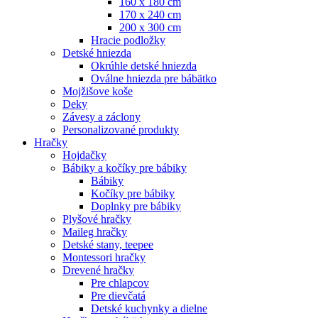
160 x 180 cm
170 x 240 cm
200 x 300 cm
Hracie podložky
Detské hniezda
Okrúhle detské hniezda
Oválne hniezda pre bábätko
Mojžišove koše
Deky
Závesy a záclony
Personalizované produkty
Hračky
Hojdačky
Bábiky a kočíky pre bábiky
Bábiky
Kočíky pre bábiky
Doplnky pre bábiky
Plyšové hračky
Maileg hračky
Detské stany, teepee
Montessori hračky
Drevené hračky
Pre chlapcov
Pre dievčatá
Detské kuchynky a dielne