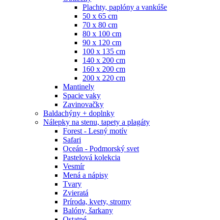
Plachty, paplóny a vankúše
50 x 65 cm
70 x 80 cm
80 x 100 cm
90 x 120 cm
100 x 135 cm
140 x 200 cm
160 x 200 cm
200 x 220 cm
Mantinely
Spacie vaky
Zavinovačky
Baldachýny + doplnky
Nálepky na stenu, tapety a plagáty
Forest - Lesný motív
Safari
Oceán - Podmorský svet
Pastelová kolekcia
Vesmír
Mená a nápisy
Tvary
Zvieratá
Príroda, kvety, stromy
Balóny, šarkany
Ostatné