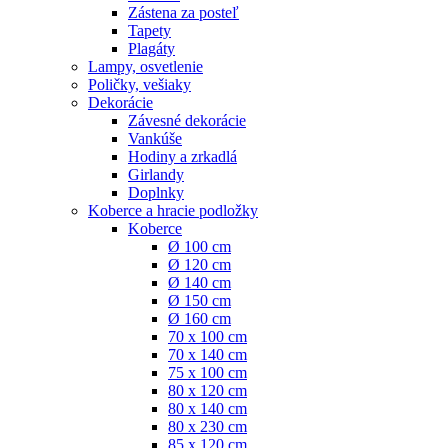
Zástena za posteľ
Tapety
Plagáty
Lampy, osvetlenie
Poličky, vešiaky
Dekorácie
Závesné dekorácie
Vankúše
Hodiny a zrkadlá
Girlandy
Doplnky
Koberce a hracie podložky
Koberce
Ø 100 cm
Ø 120 cm
Ø 140 cm
Ø 150 cm
Ø 160 cm
70 x 100 cm
70 x 140 cm
75 x 100 cm
80 x 120 cm
80 x 140 cm
80 x 230 cm
85 x 120 cm