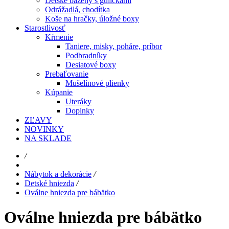
Detské bazény s guličkami
Odrážadlá, chodítka
Koše na hračky, úložné boxy
Starostlivosť
Kŕmenie
Taniere, misky, poháre, príbor
Podbradníky
Desiatové boxy
Prebaľovanie
Mušelínové plienky
Kúpanie
Uteráky
Doplnky
ZĽAVY
NOVINKY
NA SKLADE
/
Nábytok a dekorácie
/
Detské hniezda
/
Oválne hniezda pre bábätko
Oválne hniezda pre bábätko