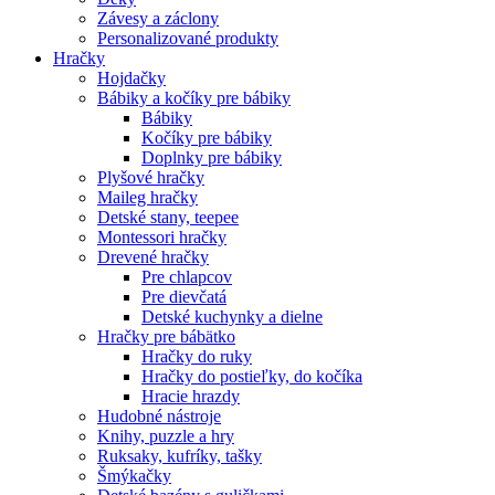
Závesy a záclony
Personalizované produkty
Hračky
Hojdačky
Bábiky a kočíky pre bábiky
Bábiky
Kočíky pre bábiky
Doplnky pre bábiky
Plyšové hračky
Maileg hračky
Detské stany, teepee
Montessori hračky
Drevené hračky
Pre chlapcov
Pre dievčatá
Detské kuchynky a dielne
Hračky pre bábätko
Hračky do ruky
Hračky do postieľky, do kočíka
Hracie hrazdy
Hudobné nástroje
Knihy, puzzle a hry
Ruksaky, kufríky, tašky
Šmýkačky