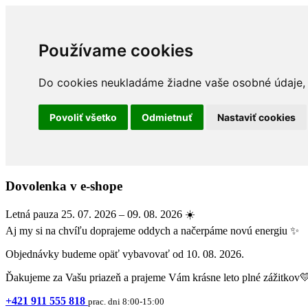
Používame cookies
Do cookies neukladáme žiadne vaše osobné údaje, a
Povoliť všetko
Odmietnuť
Nastaviť cookies
Dovolenka v e-shope
Letná pauza 25. 07. 2026 – 09. 08. 2026 ☀️
Aj my si na chvíľu doprajeme oddych a načerpáme novú energiu ✨
Objednávky budeme opäť vybavovať od 10. 08. 2026.
Ďakujeme za Vašu priazeň a prajeme Vám krásne leto plné zážitkov
+421 911 555 818
prac. dni 8:00-15:00