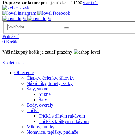
Doprava zadarmo
pri objednávke nad 150€
viac info
Prihlásiť
0
Košík
Váš nákupný košík je zatiaľ prázdny
Zavrieť menu
Oblečenie
Čiapky, čelenky, šiltovky
Nákrčníky, tunely, šatky
Šaty, sukne
Sukne
Šaty
Body, overaly
Tričká
Tričká s dlhým rukávom
Tričká s krátkym rukávom
Mikiny, tuniky
Nohavice, tepláky, pudláče