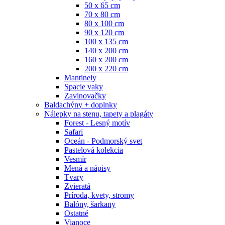
50 x 65 cm
70 x 80 cm
80 x 100 cm
90 x 120 cm
100 x 135 cm
140 x 200 cm
160 x 200 cm
200 x 220 cm
Mantinely
Spacie vaky
Zavinovačky
Baldachýny + doplnky
Nálepky na stenu, tapety a plagáty
Forest - Lesný motív
Safari
Oceán - Podmorský svet
Pastelová kolekcia
Vesmír
Mená a nápisy
Tvary
Zvieratá
Príroda, kvety, stromy
Balóny, šarkany
Ostatné
Vianoce