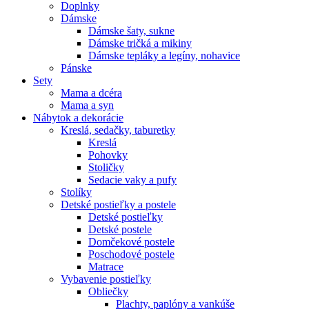
Doplnky
Dámske
Dámske šaty, sukne
Dámske tričká a mikiny
Dámske tepláky a legíny, nohavice
Pánske
Sety
Mama a dcéra
Mama a syn
Nábytok a dekorácie
Kreslá, sedačky, taburetky
Kreslá
Pohovky
Stoličky
Sedacie vaky a pufy
Stolíky
Detské postieľky a postele
Detské postieľky
Detské postele
Domčekové postele
Poschodové postele
Matrace
Vybavenie postieľky
Obliečky
Plachty, paplóny a vankúše