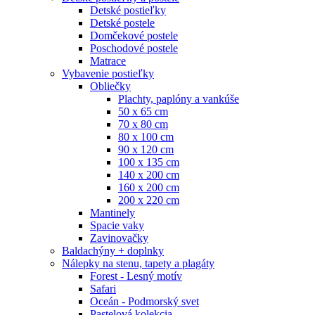
Detské postieľky
Detské postele
Domčekové postele
Poschodové postele
Matrace
Vybavenie postieľky
Obliečky
Plachty, paplóny a vankúše
50 x 65 cm
70 x 80 cm
80 x 100 cm
90 x 120 cm
100 x 135 cm
140 x 200 cm
160 x 200 cm
200 x 220 cm
Mantinely
Spacie vaky
Zavinovačky
Baldachýny + doplnky
Nálepky na stenu, tapety a plagáty
Forest - Lesný motív
Safari
Oceán - Podmorský svet
Pastelová kolekcia