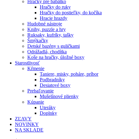
Hračky pre bábätko
Hračky do ruky
Hračky do postieľky, do kočíka
Hracie hrazdy
Hudobné nástroje
Knihy, puzzle a hry
Ruksaky, kufríky, tašky
Šmýkačky
Detské bazény s guličkami
Odrážadlá, chodítka
Koše na hračky, úložné boxy
Starostlivosť
Kŕmenie
Taniere, misky, poháre, príbor
Podbradníky
Desiatové boxy
Prebaľovanie
Mušelínové plienky
Kúpanie
Uteráky
Doplnky
ZĽAVY
NOVINKY
NA SKLADE