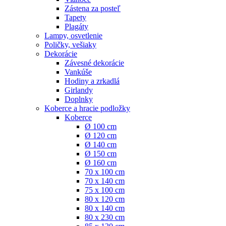
Zástena za posteľ
Tapety
Plagáty
Lampy, osvetlenie
Poličky, vešiaky
Dekorácie
Závesné dekorácie
Vankúše
Hodiny a zrkadlá
Girlandy
Doplnky
Koberce a hracie podložky
Koberce
Ø 100 cm
Ø 120 cm
Ø 140 cm
Ø 150 cm
Ø 160 cm
70 x 100 cm
70 x 140 cm
75 x 100 cm
80 x 120 cm
80 x 140 cm
80 x 230 cm