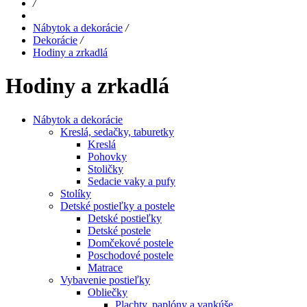
/
Nábytok a dekorácie
/
Dekorácie
/
Hodiny a zrkadlá
Hodiny a zrkadlá
Nábytok a dekorácie
Kreslá, sedačky, taburetky
Kreslá
Pohovky
Stoličky
Sedacie vaky a pufy
Stolíky
Detské postieľky a postele
Detské postieľky
Detské postele
Domčekové postele
Poschodové postele
Matrace
Vybavenie postieľky
Obliečky
Plachty, paplóny a vankúše