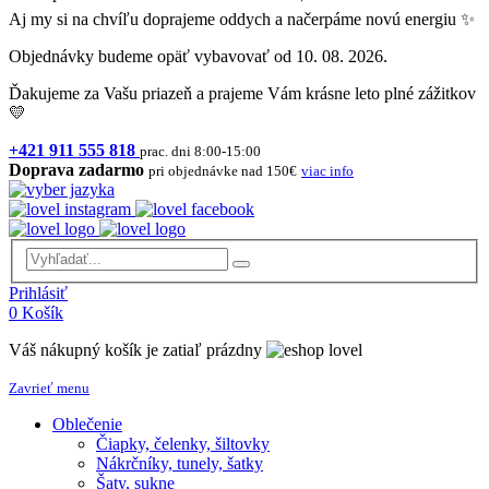
Aj my si na chvíľu doprajeme oddych a načerpáme novú energiu ✨
Objednávky budeme opäť vybavovať od 10. 08. 2026.
Ďakujeme za Vašu priazeň a prajeme Vám krásne leto plné zážitkov
💛
+421 911 555 818
prac. dni 8:00-15:00
Doprava zadarmo
pri objednávke nad 150€
viac info
Prihlásiť
0
Košík
Váš nákupný košík je zatiaľ prázdny
Zavrieť menu
Oblečenie
Čiapky, čelenky, šiltovky
Nákrčníky, tunely, šatky
Šaty, sukne