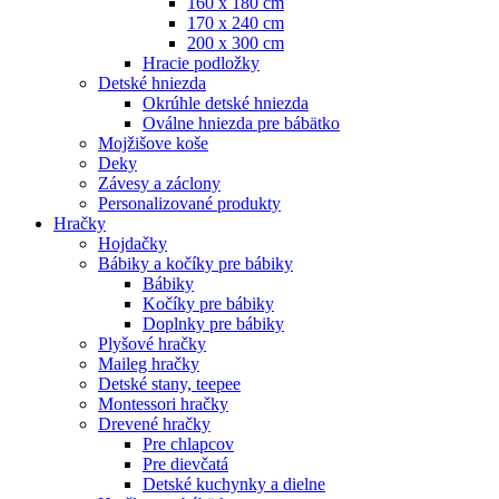
160 x 180 cm
170 x 240 cm
200 x 300 cm
Hracie podložky
Detské hniezda
Okrúhle detské hniezda
Oválne hniezda pre bábätko
Mojžišove koše
Deky
Závesy a záclony
Personalizované produkty
Hračky
Hojdačky
Bábiky a kočíky pre bábiky
Bábiky
Kočíky pre bábiky
Doplnky pre bábiky
Plyšové hračky
Maileg hračky
Detské stany, teepee
Montessori hračky
Drevené hračky
Pre chlapcov
Pre dievčatá
Detské kuchynky a dielne