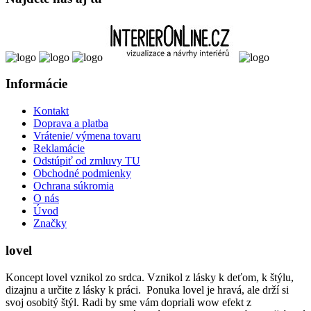
Informácie
Kontakt
Doprava a platba
Vrátenie/ výmena tovaru
Reklamácie
Odstúpiť od zmluvy TU
Obchodné podmienky
Ochrana súkromia
O nás
Úvod
Značky
lovel
Koncept lovel vznikol zo srdca. Vznikol z lásky k deťom, k štýlu,
dizajnu a určite z lásky k práci. Ponuka lovel je hravá, ale drží si
svoj osobitý štýl. Radi by sme vám dopriali wow efekt z