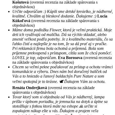
Košutová
(overená recenzia na základe spárovania s
objednávkou)
Určite odporúčam :) Kúpili sme detské kresielko, je nádherné,
kvalitné. Chválim aj bleskové dodanie. Ďakujeme :)
Lucia
Kúkoľová
(overená recenzia na základe spárovania s
objednávkou)
Máme doma podložku Flower, ktorá je veľmi praktická. Moje
deti ich využívajú od malička. Dá sa rýchlo skladať, alebo
zmeniť veľkost podľa potreby. Je z kvalitného materiálu, čo sa
ľahko čistí a najlepšie je na tom, že sa dá prať aj v pračke.
Pri reklamácii firma bola ochotná a príjemná. Bola som
príjemne prekvapená s prístupom, cítila som že chcú pomôcť.
LOVEL je top, odporúčam.
Eva Borosova
(overená recenzia
na základe spárovania s objednávkou)
Chcem sa veľmi pekne poďakovať za prístup a ochotu vrámci
komunikácie a výberu. Dnes nám bol doručený balíček od
Vás a to hniezdo a ľanový baldachýn Pure Nature a som
veľmi spokojná je to krásne. 🕊 Ďakujem Vám za ochotu.
Renáta Ondrejková
(overená recenzia na základe
spárovania s objednávkou)
Tovar ktorý som si objednala od Vás je nádherný, lampa
prišla v úplnom poriadku, je jemnucka na dotyk a úplne sa
stotožňuje s fotkou ktorú máte na eshope 🙏 určite si
zopakujem nákup ešte u vás. Ďakujem a prajem veľa