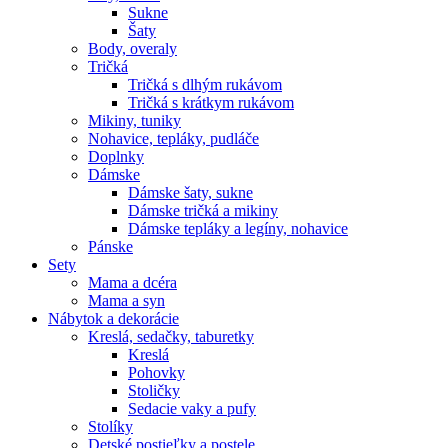
Sukne
Šaty
Body, overaly
Tričká
Tričká s dlhým rukávom
Tričká s krátkym rukávom
Mikiny, tuniky
Nohavice, tepláky, pudláče
Doplnky
Dámske
Dámske šaty, sukne
Dámske tričká a mikiny
Dámske tepláky a legíny, nohavice
Pánske
Sety
Mama a dcéra
Mama a syn
Nábytok a dekorácie
Kreslá, sedačky, taburetky
Kreslá
Pohovky
Stoličky
Sedacie vaky a pufy
Stolíky
Detské postieľky a postele