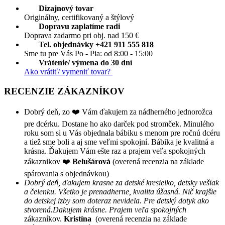
Dizajnový tovar
Originálny, certifikovaný a štýlový
Dopravu zaplatíme radi
Doprava zadarmo pri obj. nad 150 €
Tel. objednávky +421 911 555 818
Sme tu pre Vás Po - Pia: od 8:00 - 15:00
Vrátenie/ výmena do 30 dní
Ako vrátiť/ vymeniť tovar?
RECENZIE ZÁKAZNÍKOV
Dobrý deň, zo ❤️ Vám ďakujem za nádherného jednorožca
pre dcérku. Dostane ho ako darček pod stromček. Minulého
roku som si u Vás objednala bábiku s menom pre ročnú dcéru
a tiež sme boli a aj sme veľmi spokojní. Bábika je kvalitná a
krásna. Ďakujem Vám ešte raz a prajem veľa spokojných
zákaznikov ❤️
Belušárová
(overená recenzia na základe
spárovania s objednávkou)
Dobrý deň, ďakujem krasne za detské kresielko, detsky vešiak
a čelenku. Všetko je prenadherne, kvalita úžasná. Nič krajšie
do detskej izby som doteraz nevidela. Pre detský dotyk ako
stvorená.Dakujem krásne. Prajem veľa spokojných
zákazníkov.
Kristína
(overená recenzia na základe