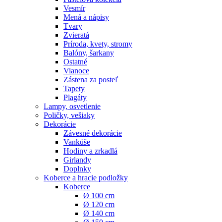
Vesmír
Mená a nápisy
Tvary
Zvieratá
Príroda, kvety, stromy
Balóny, šarkany
Ostatné
Vianoce
Zástena za posteľ
Tapety
Plagáty
Lampy, osvetlenie
Poličky, vešiaky
Dekorácie
Závesné dekorácie
Vankúše
Hodiny a zrkadlá
Girlandy
Doplnky
Koberce a hracie podložky
Koberce
Ø 100 cm
Ø 120 cm
Ø 140 cm