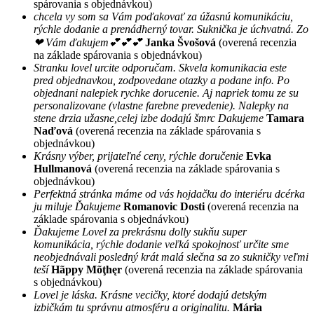
spárovania s objednávkou)
chcela vy som sa Vám poďakovať za úžasnú komunikáciu,
rýchle dodanie a prenádherný tovar. Suknička je úchvatná. Zo
❤ Vám ďakujem💕💕💕
Janka Švošová
(overená recenzia
na základe spárovania s objednávkou)
Stranku lovel urcite odporučam. Skvela komunikacia este
pred objednavkou, zodpovedane otazky a podane info. Po
objednani nalepiek rychke dorucenie. Aj napriek tomu ze su
personalizovane (vlastne farebne prevedenie). Nalepky na
stene drzia užasne,celej izbe dodajú šmrc Dakujeme
Tamara
Naďová
(overená recenzia na základe spárovania s
objednávkou)
Krásny výber, prijateľné ceny, rýchle doručenie
Evka
Hullmanová
(overená recenzia na základe spárovania s
objednávkou)
Perfektná stránka máme od vás hojdačku do interiéru dcérka
ju miluje Ďakujeme
Romanovic Dosti
(overená recenzia na
základe spárovania s objednávkou)
Ďakujeme Lovel za prekrásnu dolly sukňu super
komunikácia, rýchle dodanie veľká spokojnosť určite sme
neobjednávali posledný krát malá slečna sa zo sukničky veľmi
teší
Hãppy Mõţhęr
(overená recenzia na základe spárovania
s objednávkou)
Lovel je láska. Krásne vecičky, ktoré dodajú detským
izbičkám tu správnu atmosféru a originalitu.
Mária