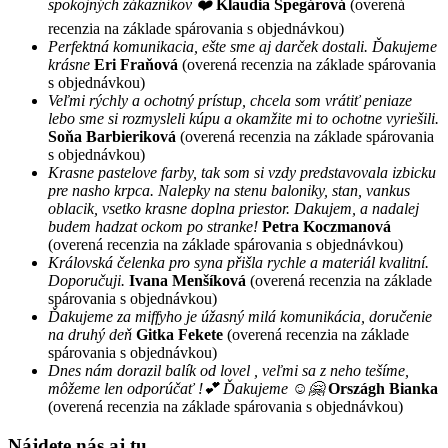
spokojných zákazníkov ❤️
Klaudia Špegárová
(overená
recenzia na základe spárovania s objednávkou)
Perfektná komunikacia, ešte sme aj darček dostali. Ďakujeme
krásne
Eri Fraňová
(overená recenzia na základe spárovania
s objednávkou)
Veľmi rýchly a ochotný prístup, chcela som vrátiť peniaze
lebo sme si rozmysleli kúpu a okamžite mi to ochotne vyriešili.
Soňa Barbieriková
(overená recenzia na základe spárovania
s objednávkou)
Krasne pastelove farby, tak som si vzdy predstavovala izbicku
pre nasho krpca. Nalepky na stenu baloniky, stan, vankus
oblacik, vsetko krasne doplna priestor. Dakujem, a nadalej
budem hadzat ockom po stranke!
Petra Koczmanová
(overená recenzia na základe spárovania s objednávkou)
Královská čelenka pro syna přišla rychle a materiál kvalitní.
Doporučuji.
Ivana Menšíková
(overená recenzia na základe
spárovania s objednávkou)
Ďakujeme za miffyho je úžasný milá komunikácia, doručenie
na druhý deň
Gitka Fekete
(overená recenzia na základe
spárovania s objednávkou)
Dnes nám dorazil balík od lovel , veľmi sa z neho tešíme,
môžeme len odporúčať !💕 Ďakujeme ☺️🤗
Országh Bianka
(overená recenzia na základe spárovania s objednávkou)
Nájdete nás aj tu