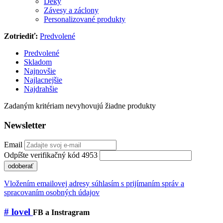
Deky
Závesy a záclony
Personalizované produkty
Zotriediť:
Predvolené
Predvolené
Skladom
Najnovšie
Najlacnejšie
Najdrahšie
Zadaným kritériam nevyhovujú žiadne produkty
Newsletter
Email
Odpíšte verifikačný kód 4953
odoberať
Vložením emailovej adresy súhlasím s prijímaním správ a
spracovaním osobných údajov
# lovel
FB a Instragram