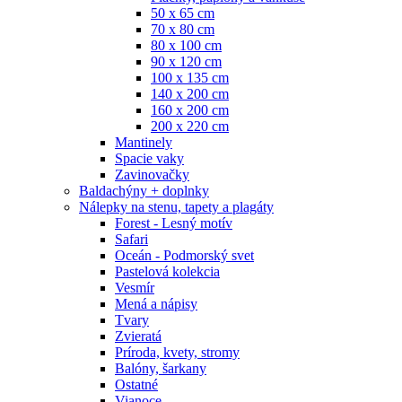
50 x 65 cm
70 x 80 cm
80 x 100 cm
90 x 120 cm
100 x 135 cm
140 x 200 cm
160 x 200 cm
200 x 220 cm
Mantinely
Spacie vaky
Zavinovačky
Baldachýny + doplnky
Nálepky na stenu, tapety a plagáty
Forest - Lesný motív
Safari
Oceán - Podmorský svet
Pastelová kolekcia
Vesmír
Mená a nápisy
Tvary
Zvieratá
Príroda, kvety, stromy
Balóny, šarkany
Ostatné
Vianoce