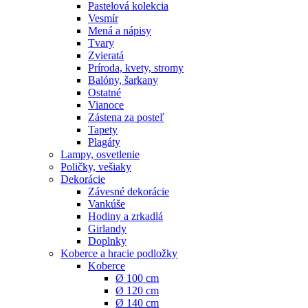
Pastelová kolekcia
Vesmír
Mená a nápisy
Tvary
Zvieratá
Príroda, kvety, stromy
Balóny, šarkany
Ostatné
Vianoce
Zástena za posteľ
Tapety
Plagáty
Lampy, osvetlenie
Poličky, vešiaky
Dekorácie
Závesné dekorácie
Vankúše
Hodiny a zrkadlá
Girlandy
Doplnky
Koberce a hracie podložky
Koberce
Ø 100 cm
Ø 120 cm
Ø 140 cm