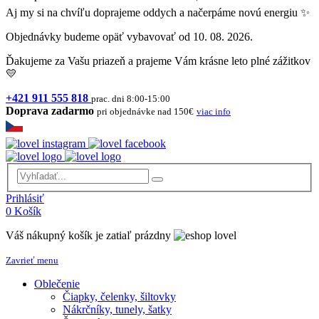
Aj my si na chvíľu doprajeme oddych a načerpáme novú energiu ✨
Objednávky budeme opäť vybavovať od 10. 08. 2026.
Ďakujeme za Vašu priazeň a prajeme Vám krásne leto plné zážitkov
💛
+421 911 555 818
prac. dni 8:00-15:00
Doprava zadarmo
pri objednávke nad 150€
viac info
Prihlásiť
0
Košík
Váš nákupný košík je zatiaľ prázdny
Zavrieť menu
Oblečenie
Čiapky, čelenky, šiltovky
Nákrčníky, tunely, šatky