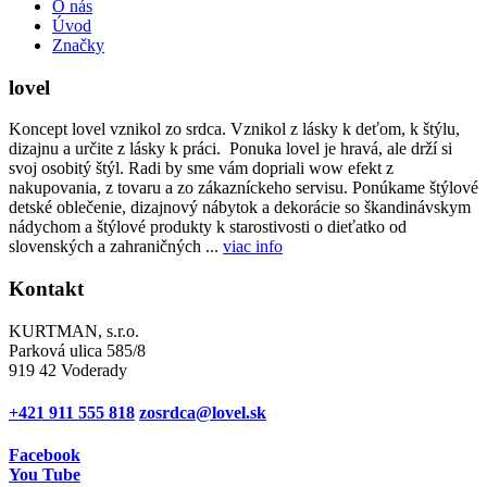
O nás
Úvod
Značky
lovel
Koncept lovel vznikol zo srdca. Vznikol z lásky k deťom, k štýlu,
dizajnu a určite z lásky k práci. Ponuka lovel je hravá, ale drží si
svoj osobitý štýl. Radi by sme vám dopriali wow efekt z
nakupovania, z tovaru a zo zákazníckeho servisu. Ponúkame štýlové
detské oblečenie, dizajnový nábytok a dekorácie so škandinávskym
nádychom a štýlové produkty k starostivosti o dieťatko od
slovenských a zahraničných ...
viac info
Kontakt
KURTMAN, s.r.o.
Parková ulica 585/8
919 42 Voderady
+421 911 555 818
zosrdca@lovel.sk
Facebook
You Tube