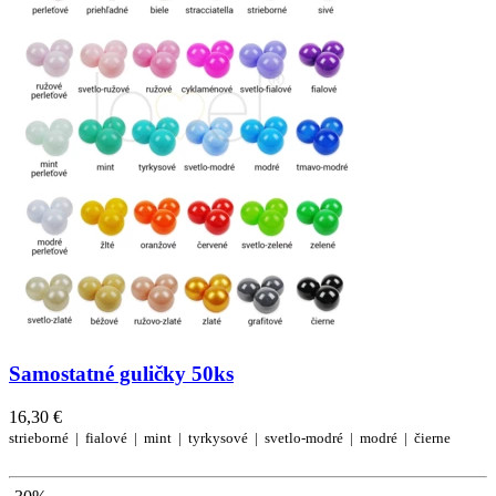
Samostatné guličky 50ks
16,30 €
strieborné |
fialové |
mint |
tyrkysové |
svetlo-modré |
modré |
čierne