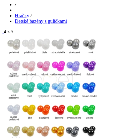
/
Hračky
/
Detské bazény s guličkami
4 z 5