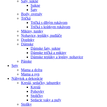
Šaty, sukne
Sukne
Šaty
Body, overaly
Tričká
Tričká s dlhým rukávom
Tričká s krátkym rukávom
Mikiny, tuniky
Nohavice, tepláky, pudláče
Doplnky
Dámske
Dámske šaty, sukne
Dámske tričká a mikiny
Dámske tepláky a legíny, nohavice
Pánske
Sety
Mama a dcéra
Mama a syn
Nábytok a dekorácie
Kreslá, sedačky, taburetky
Kreslá
Pohovky
Stoličky
Sedacie vaky a pufy
Stolíky