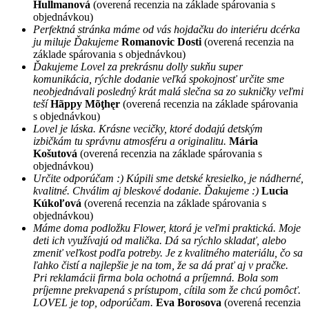
Hullmanová
(overená recenzia na základe spárovania s
objednávkou)
Perfektná stránka máme od vás hojdačku do interiéru dcérka
ju miluje Ďakujeme
Romanovic Dosti
(overená recenzia na
základe spárovania s objednávkou)
Ďakujeme Lovel za prekrásnu dolly sukňu super
komunikácia, rýchle dodanie veľká spokojnosť určite sme
neobjednávali posledný krát malá slečna sa zo sukničky veľmi
teší
Hãppy Mõţhęr
(overená recenzia na základe spárovania
s objednávkou)
Lovel je láska. Krásne vecičky, ktoré dodajú detským
izbičkám tu správnu atmosféru a originalitu.
Mária
Košutová
(overená recenzia na základe spárovania s
objednávkou)
Určite odporúčam :) Kúpili sme detské kresielko, je nádherné,
kvalitné. Chválim aj bleskové dodanie. Ďakujeme :)
Lucia
Kúkoľová
(overená recenzia na základe spárovania s
objednávkou)
Máme doma podložku Flower, ktorá je veľmi praktická. Moje
deti ich využívajú od malička. Dá sa rýchlo skladať, alebo
zmeniť veľkost podľa potreby. Je z kvalitného materiálu, čo sa
ľahko čistí a najlepšie je na tom, že sa dá prať aj v pračke.
Pri reklamácii firma bola ochotná a príjemná. Bola som
príjemne prekvapená s prístupom, cítila som že chcú pomôcť.
LOVEL je top, odporúčam.
Eva Borosova
(overená recenzia