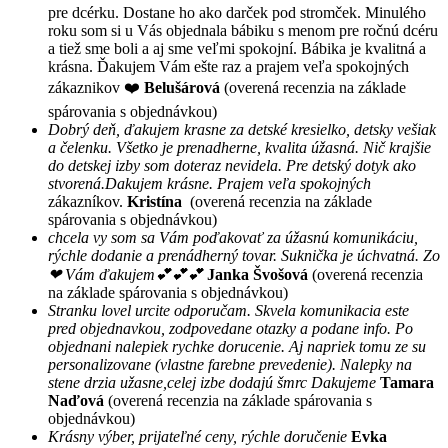
pre dcérku. Dostane ho ako darček pod stromček. Minulého
roku som si u Vás objednala bábiku s menom pre ročnú dcéru
a tiež sme boli a aj sme veľmi spokojní. Bábika je kvalitná a
krásna. Ďakujem Vám ešte raz a prajem veľa spokojných
zákaznikov ❤️
Belušárová
(overená recenzia na základe
spárovania s objednávkou)
Dobrý deň, ďakujem krasne za detské kresielko, detsky vešiak
a čelenku. Všetko je prenadherne, kvalita úžasná. Nič krajšie
do detskej izby som doteraz nevidela. Pre detský dotyk ako
stvorená.Dakujem krásne. Prajem veľa spokojných
zákazníkov.
Kristína
(overená recenzia na základe
spárovania s objednávkou)
chcela vy som sa Vám poďakovať za úžasnú komunikáciu,
rýchle dodanie a prenádherný tovar. Suknička je úchvatná. Zo
❤ Vám ďakujem💕💕💕
Janka Švošová
(overená recenzia
na základe spárovania s objednávkou)
Stranku lovel urcite odporučam. Skvela komunikacia este
pred objednavkou, zodpovedane otazky a podane info. Po
objednani nalepiek rychke dorucenie. Aj napriek tomu ze su
personalizovane (vlastne farebne prevedenie). Nalepky na
stene drzia užasne,celej izbe dodajú šmrc Dakujeme
Tamara
Naďová
(overená recenzia na základe spárovania s
objednávkou)
Krásny výber, prijateľné ceny, rýchle doručenie
Evka