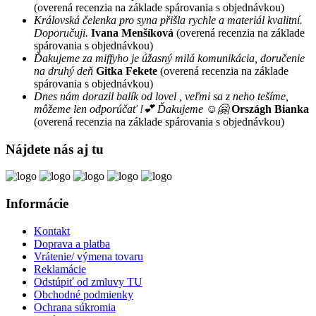
(overená recenzia na základe spárovania s objednávkou)
Královská čelenka pro syna přišla rychle a materiál kvalitní.
Doporučuji.
Ivana Menšíková
(overená recenzia na základe
spárovania s objednávkou)
Ďakujeme za miffyho je úžasný milá komunikácia, doručenie
na druhý deň
Gitka Fekete
(overená recenzia na základe
spárovania s objednávkou)
Dnes nám dorazil balík od lovel , veľmi sa z neho tešíme,
môžeme len odporúčať !💕 Ďakujeme ☺️🤗
Országh Bianka
(overená recenzia na základe spárovania s objednávkou)
Nájdete nás aj tu
Informácie
Kontakt
Doprava a platba
Vrátenie/ výmena tovaru
Reklamácie
Odstúpiť od zmluvy TU
Obchodné podmienky
Ochrana súkromia