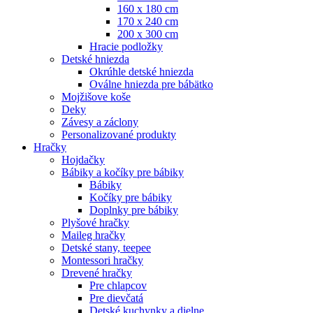
160 x 180 cm
170 x 240 cm
200 x 300 cm
Hracie podložky
Detské hniezda
Okrúhle detské hniezda
Oválne hniezda pre bábätko
Mojžišove koše
Deky
Závesy a záclony
Personalizované produkty
Hračky
Hojdačky
Bábiky a kočíky pre bábiky
Bábiky
Kočíky pre bábiky
Doplnky pre bábiky
Plyšové hračky
Maileg hračky
Detské stany, teepee
Montessori hračky
Drevené hračky
Pre chlapcov
Pre dievčatá
Detské kuchynky a dielne