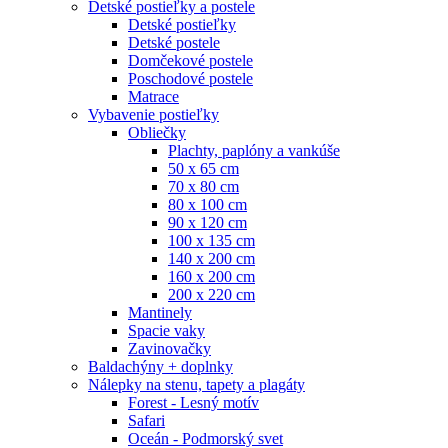
Detské postieľky a postele
Detské postieľky
Detské postele
Domčekové postele
Poschodové postele
Matrace
Vybavenie postieľky
Obliečky
Plachty, paplóny a vankúše
50 x 65 cm
70 x 80 cm
80 x 100 cm
90 x 120 cm
100 x 135 cm
140 x 200 cm
160 x 200 cm
200 x 220 cm
Mantinely
Spacie vaky
Zavinovačky
Baldachýny + doplnky
Nálepky na stenu, tapety a plagáty
Forest - Lesný motív
Safari
Oceán - Podmorský svet