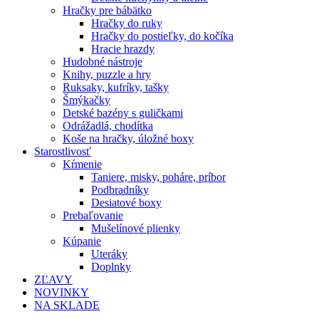
Hračky pre bábätko
Hračky do ruky
Hračky do postieľky, do kočíka
Hracie hrazdy
Hudobné nástroje
Knihy, puzzle a hry
Ruksaky, kufríky, tašky
Šmýkačky
Detské bazény s guličkami
Odrážadlá, chodítka
Koše na hračky, úložné boxy
Starostlivosť
Kŕmenie
Taniere, misky, poháre, príbor
Podbradníky
Desiatové boxy
Prebaľovanie
Mušelínové plienky
Kúpanie
Uteráky
Doplnky
ZĽAVY
NOVINKY
NA SKLADE