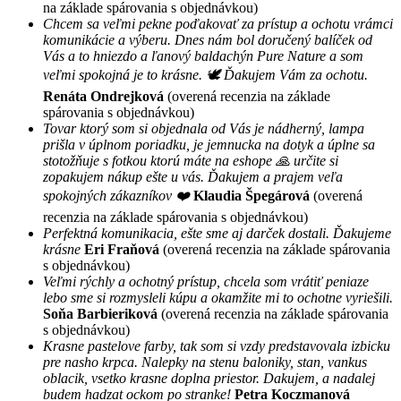
na základe spárovania s objednávkou)
Chcem sa veľmi pekne poďakovať za prístup a ochotu vrámci
komunikácie a výberu. Dnes nám bol doručený balíček od
Vás a to hniezdo a ľanový baldachýn Pure Nature a som
veľmi spokojná je to krásne. 🕊 Ďakujem Vám za ochotu.
Renáta Ondrejková
(overená recenzia na základe
spárovania s objednávkou)
Tovar ktorý som si objednala od Vás je nádherný, lampa
prišla v úplnom poriadku, je jemnucka na dotyk a úplne sa
stotožňuje s fotkou ktorú máte na eshope 🙏 určite si
zopakujem nákup ešte u vás. Ďakujem a prajem veľa
spokojných zákazníkov ❤️
Klaudia Špegárová
(overená
recenzia na základe spárovania s objednávkou)
Perfektná komunikacia, ešte sme aj darček dostali. Ďakujeme
krásne
Eri Fraňová
(overená recenzia na základe spárovania
s objednávkou)
Veľmi rýchly a ochotný prístup, chcela som vrátiť peniaze
lebo sme si rozmysleli kúpu a okamžite mi to ochotne vyriešili.
Soňa Barbieriková
(overená recenzia na základe spárovania
s objednávkou)
Krasne pastelove farby, tak som si vzdy predstavovala izbicku
pre nasho krpca. Nalepky na stenu baloniky, stan, vankus
oblacik, vsetko krasne doplna priestor. Dakujem, a nadalej
budem hadzat ockom po stranke!
Petra Koczmanová