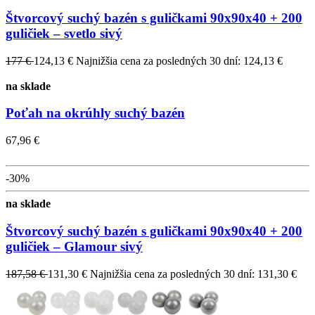
Štvorcový suchý bazén s guličkami 90x90x40 + 200
guličiek – svetlo sivý
177 €
124,13 €
Najnižšia cena za posledných 30 dní: 124,13 €
na sklade
Poťah na okrúhly suchý bazén
67,96 €
-30%
na sklade
Štvorcový suchý bazén s guličkami 90x90x40 + 200
guličiek – Glamour sivý
187,58 €
131,30 €
Najnižšia cena za posledných 30 dní: 131,30 €