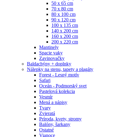
50 x 65 cm
70 x 80 cm
80 x 100 cm
90 x 120 cm
100 x 135 cm
140 x 200 cm
160 x 200 cm
200 x 220 cm
Mantinely
Spacie vaky
Zavinovačky
Baldachýny + doplnky
Nálepky na stenu, tapety a plagáty
Forest - Lesný motív
Safari
Oceán - Podmorský svet
Pastelová kolekcia
Vesmír
Mená a nápisy
Tvary
Zvieratá
Príroda, kvety, stromy
Balóny, šarkany
Ostatné
Vianoce