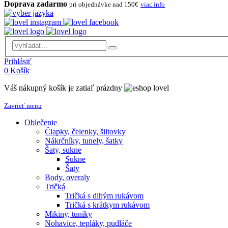
Doprava zadarmo
pri objednávke nad 150€
viac info
Prihlásiť
0
Košík
Váš nákupný košík je zatiaľ prázdny
Zavrieť menu
Oblečenie
Čiapky, čelenky, šiltovky
Nákrčníky, tunely, šatky
Šaty, sukne
Sukne
Šaty
Body, overaly
Tričká
Tričká s dlhým rukávom
Tričká s krátkym rukávom
Mikiny, tuniky
Nohavice, tepláky, pudláče