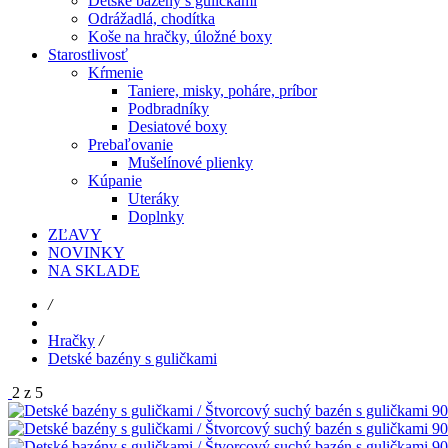
Detské bazény s guličkami
Odrážadlá, chodítka
Koše na hračky, úložné boxy
Starostlivosť
Kŕmenie
Taniere, misky, poháre, príbor
Podbradníky
Desiatové boxy
Prebaľovanie
Mušelínové plienky
Kúpanie
Uteráky
Doplnky
ZĽAVY
NOVINKY
NA SKLADE
/
Hračky
/
Detské bazény s guličkami
2 z 5