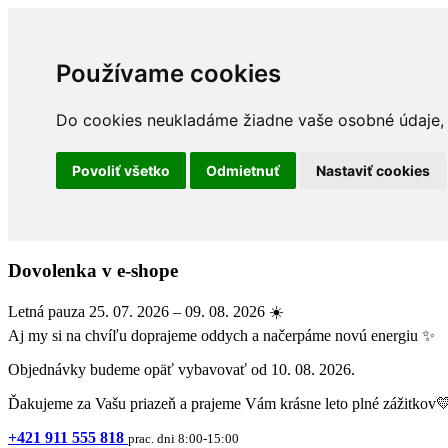
Používame cookies
Do cookies neukladáme žiadne vaše osobné údaje, a
Povoliť všetko
Odmietnuť
Nastaviť cookies
Dovolenka v e-shope
Letná pauza 25. 07. 2026 – 09. 08. 2026 ☀️
Aj my si na chvíľu doprajeme oddych a načerpáme novú energiu ✨
Objednávky budeme opäť vybavovať od 10. 08. 2026.
Ďakujeme za Vašu priazeň a prajeme Vám krásne leto plné zážitkov
+421 911 555 818
prac. dni 8:00-15:00