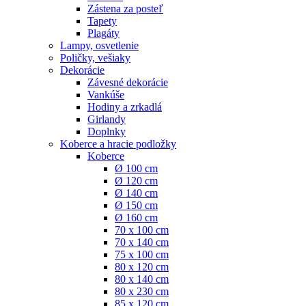
Zástena za posteľ
Tapety
Plagáty
Lampy, osvetlenie
Poličky, vešiaky
Dekorácie
Závesné dekorácie
Vankúše
Hodiny a zrkadlá
Girlandy
Doplnky
Koberce a hracie podložky
Koberce
Ø 100 cm
Ø 120 cm
Ø 140 cm
Ø 150 cm
Ø 160 cm
70 x 100 cm
70 x 140 cm
75 x 100 cm
80 x 120 cm
80 x 140 cm
80 x 230 cm
85 x 120 cm