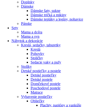
Doplnky
Dámske
Dámske šaty, sukne
Dámske tričká a mikiny
Dámske tepláky a legíny, nohavice
Pánske
Sety
Mama a dcéra
Mama a syn
Nábytok a dekorácie
Kreslá, sedačky, taburetky
Kreslá
Pohovky
Stoličky
Sedacie vaky a pufy
Stolíky
Detské postieľky a postele
Detské postieľky
Detské postele
Domčekové postele
Poschodové postele
Matrace
Vybavenie postieľky
Obliečky
Plachty, paplóny a vankúše