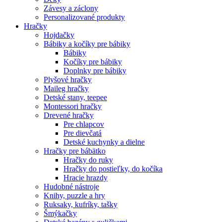
Závesy a záclony
Personalizované produkty
Hračky
Hojdačky
Bábiky a kočíky pre bábiky
Bábiky
Kočíky pre bábiky
Doplnky pre bábiky
Plyšové hračky
Maileg hračky
Detské stany, teepee
Montessori hračky
Drevené hračky
Pre chlapcov
Pre dievčatá
Detské kuchynky a dielne
Hračky pre bábätko
Hračky do ruky
Hračky do postieľky, do kočíka
Hracie hrazdy
Hudobné nástroje
Knihy, puzzle a hry
Ruksaky, kufríky, tašky
Šmýkačky