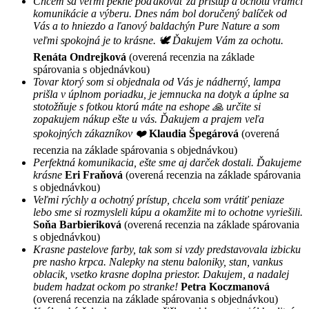
Chcem sa veľmi pekne poďakovať za prístup a ochotu vrámci
komunikácie a výberu. Dnes nám bol doručený balíček od
Vás a to hniezdo a ľanový baldachýn Pure Nature a som
veľmi spokojná je to krásne. 🕊 Ďakujem Vám za ochotu.
Renáta Ondrejková
(overená recenzia na základe
spárovania s objednávkou)
Tovar ktorý som si objednala od Vás je nádherný, lampa
prišla v úplnom poriadku, je jemnucka na dotyk a úplne sa
stotožňuje s fotkou ktorú máte na eshope 🙏 určite si
zopakujem nákup ešte u vás. Ďakujem a prajem veľa
spokojných zákazníkov ❤️
Klaudia Špegárová
(overená
recenzia na základe spárovania s objednávkou)
Perfektná komunikacia, ešte sme aj darček dostali. Ďakujeme
krásne
Eri Fraňová
(overená recenzia na základe spárovania
s objednávkou)
Veľmi rýchly a ochotný prístup, chcela som vrátiť peniaze
lebo sme si rozmysleli kúpu a okamžite mi to ochotne vyriešili.
Soňa Barbieriková
(overená recenzia na základe spárovania
s objednávkou)
Krasne pastelove farby, tak som si vzdy predstavovala izbicku
pre nasho krpca. Nalepky na stenu baloniky, stan, vankus
oblacik, vsetko krasne doplna priestor. Dakujem, a nadalej
budem hadzat ockom po stranke!
Petra Koczmanová
(overená recenzia na základe spárovania s objednávkou)