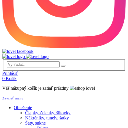
Prihlásiť
0
Košík
Váš nákupný košík je zatiaľ prázdny
Zavrieť menu
Oblečenie
Čiapky, čelenky, šiltovky
Nákrčníky, tunely, šatky
Šaty, sukne