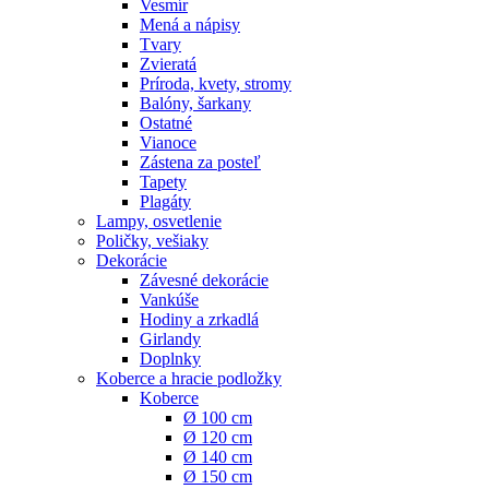
Vesmír
Mená a nápisy
Tvary
Zvieratá
Príroda, kvety, stromy
Balóny, šarkany
Ostatné
Vianoce
Zástena za posteľ
Tapety
Plagáty
Lampy, osvetlenie
Poličky, vešiaky
Dekorácie
Závesné dekorácie
Vankúše
Hodiny a zrkadlá
Girlandy
Doplnky
Koberce a hracie podložky
Koberce
Ø 100 cm
Ø 120 cm
Ø 140 cm
Ø 150 cm