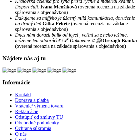
Královská čelenka pro syna přišla rychle a materiál kvalitní.
Doporučuji.
Ivana Menšíková
(overená recenzia na základe
spárovania s objednávkou)
Ďakujeme za miffyho je úžasný milá komunikácia, doručenie
na druhý deň
Gitka Fekete
(overená recenzia na základe
spárovania s objednávkou)
Dnes nám dorazil balík od lovel , veľmi sa z neho tešíme,
môžeme len odporúčať !💕 Ďakujeme ☺️🤗
Országh Bianka
(overená recenzia na základe spárovania s objednávkou)
Nájdete nás aj tu
Informácie
Kontakt
Doprava a platba
Vrátenie/ výmena tovaru
Reklamácie
Odstúpiť od zmluvy TU
Obchodné podmienky
Ochrana súkromia
O nás
Úvod