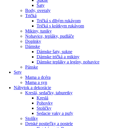
Sukne
Šaty
Body, overaly
Tričká
Tričká s dlhým rukávom
Tričká s krátkym rukávom
Mikiny, tuniky
Nohavice, tepláky, pudláče
Doplnky
Dámske
Dámske šaty, sukne
Dámske tričká a mikiny
Dámske tepláky a legíny, nohavice
Pánske
Sety
Mama a dcéra
Mama a syn
Nábytok a dekorácie
Kreslá, sedačky, taburetky
Kreslá
Pohovky
Stoličky
Sedacie vaky a pufy
Stolíky
Detské postieľky a postele