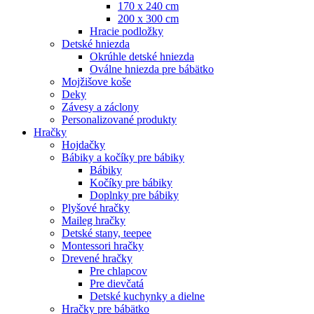
170 x 240 cm
200 x 300 cm
Hracie podložky
Detské hniezda
Okrúhle detské hniezda
Oválne hniezda pre bábätko
Mojžišove koše
Deky
Závesy a záclony
Personalizované produkty
Hračky
Hojdačky
Bábiky a kočíky pre bábiky
Bábiky
Kočíky pre bábiky
Doplnky pre bábiky
Plyšové hračky
Maileg hračky
Detské stany, teepee
Montessori hračky
Drevené hračky
Pre chlapcov
Pre dievčatá
Detské kuchynky a dielne
Hračky pre bábätko