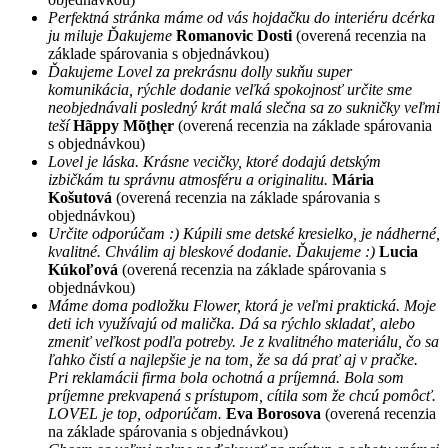
Perfektná stránka máme od vás hojdačku do interiéru dcérka
ju miluje Ďakujeme
Romanovic Dosti
(overená recenzia na
základe spárovania s objednávkou)
Ďakujeme Lovel za prekrásnu dolly sukňu super
komunikácia, rýchle dodanie veľká spokojnosť určite sme
neobjednávali posledný krát malá slečna sa zo sukničky veľmi
teší
Hãppy Mõţhęr
(overená recenzia na základe spárovania
s objednávkou)
Lovel je láska. Krásne vecičky, ktoré dodajú detským
izbičkám tu správnu atmosféru a originalitu.
Mária
Košutová
(overená recenzia na základe spárovania s
objednávkou)
Určite odporúčam :) Kúpili sme detské kresielko, je nádherné,
kvalitné. Chválim aj bleskové dodanie. Ďakujeme :)
Lucia
Kúkoľová
(overená recenzia na základe spárovania s
objednávkou)
Máme doma podložku Flower, ktorá je veľmi praktická. Moje
deti ich využívajú od malička. Dá sa rýchlo skladať, alebo
zmeniť veľkost podľa potreby. Je z kvalitného materiálu, čo sa
ľahko čistí a najlepšie je na tom, že sa dá prať aj v pračke.
Pri reklamácii firma bola ochotná a príjemná. Bola som
príjemne prekvapená s prístupom, cítila som že chcú pomôcť.
LOVEL je top, odporúčam.
Eva Borosova
(overená recenzia
na základe spárovania s objednávkou)