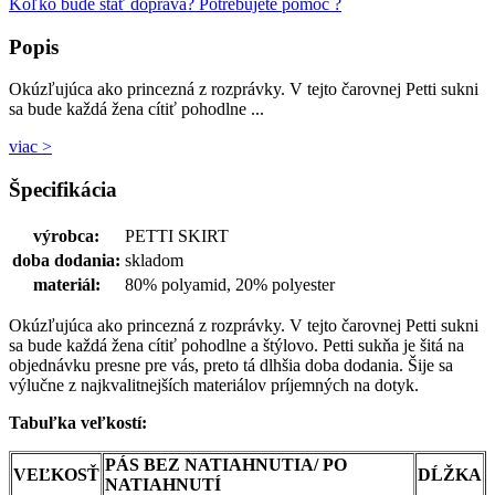
Koľko bude stať doprava?
Potrebujete pomoc ?
Popis
Okúzľujúca ako princezná z rozprávky. V tejto čarovnej Petti sukni
sa bude každá žena cítiť pohodlne ...
viac >
Špecifikácia
výrobca:
PETTI SKIRT
doba dodania:
skladom
materiál:
80% polyamid, 20% polyester
Okúzľujúca ako princezná z rozprávky. V tejto čarovnej Petti sukni
sa bude každá žena cítiť pohodlne a štýlovo. Petti sukňa je šitá na
objednávku presne pre vás, preto tá dlhšia doba dodania. Šije sa
výlučne z najkvalitnejších materiálov príjemných na dotyk.
Tabuľka veľkostí:
PÁS BEZ NATIAHNUTIA/ PO
VEĽKOSŤ
DĹŽKA
NATIAHNUTÍ