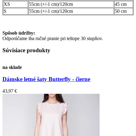
XS
55cm (+/-1 cm)/120cm
45 cm
S
55cm (+/-1 cm)/120cm
50 cm
Spôsob údržby:
Odporúčame iba ručné pranie pri teltope 30 stupňov.
Súvisiace produkty
na sklade
Dámske letné šaty Butterfly - čierne
43,97 €