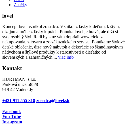
Značky
lovel
Koncept lovel vznikol zo srdca. Vznikol z lásky k deťom, k štýlu,
dizajnu a určite z lásky k práci. Ponuka lovel je hravá, ale drží si
svoj osobitý štýl. Radi by sme vám dopriali wow efekt z
nakupovania, z tovaru a zo zákazníckeho servisu. Ponúkame štýlové
detské oblečenie, dizajnový nábytok a dekorácie so škandinávskym
nádychom a štýlové produkty k starostivosti o dieťatko od
slovenských a zahraničných ...
viac info
Kontakt
KURTMAN, s.r.o.
Parková ulica 585/8
919 42 Voderady
+421 911 555 818
zosrdca@lovel.sk
Facebook
You Tube
Instagram