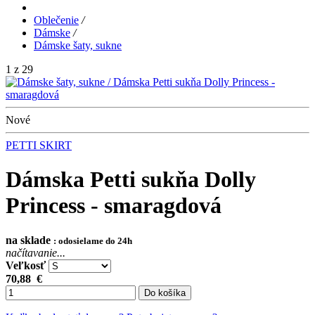
Oblečenie
/
Dámske
/
Dámske šaty, sukne
1 z 29
Nové
PETTI SKIRT
Dámska Petti sukňa Dolly
Princess - smaragdová
na sklade
: odosielame do 24h
načítavanie...
Veľkosť
70,88
€
Do košíka