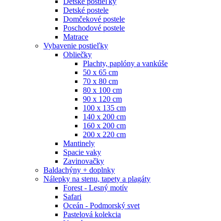
Detské postieľky
Detské postele
Domčekové postele
Poschodové postele
Matrace
Vybavenie postieľky
Obliečky
Plachty, paplóny a vankúše
50 x 65 cm
70 x 80 cm
80 x 100 cm
90 x 120 cm
100 x 135 cm
140 x 200 cm
160 x 200 cm
200 x 220 cm
Mantinely
Spacie vaky
Zavinovačky
Baldachýny + doplnky
Nálepky na stenu, tapety a plagáty
Forest - Lesný motív
Safari
Oceán - Podmorský svet
Pastelová kolekcia