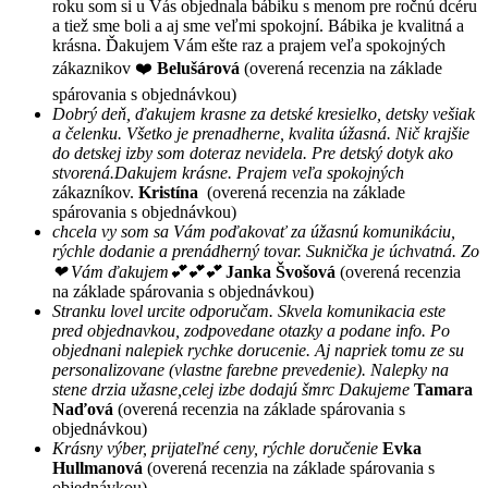
roku som si u Vás objednala bábiku s menom pre ročnú dcéru
a tiež sme boli a aj sme veľmi spokojní. Bábika je kvalitná a
krásna. Ďakujem Vám ešte raz a prajem veľa spokojných
zákaznikov ❤️
Belušárová
(overená recenzia na základe
spárovania s objednávkou)
Dobrý deň, ďakujem krasne za detské kresielko, detsky vešiak
a čelenku. Všetko je prenadherne, kvalita úžasná. Nič krajšie
do detskej izby som doteraz nevidela. Pre detský dotyk ako
stvorená.Dakujem krásne. Prajem veľa spokojných
zákazníkov.
Kristína
(overená recenzia na základe
spárovania s objednávkou)
chcela vy som sa Vám poďakovať za úžasnú komunikáciu,
rýchle dodanie a prenádherný tovar. Suknička je úchvatná. Zo
❤ Vám ďakujem💕💕💕
Janka Švošová
(overená recenzia
na základe spárovania s objednávkou)
Stranku lovel urcite odporučam. Skvela komunikacia este
pred objednavkou, zodpovedane otazky a podane info. Po
objednani nalepiek rychke dorucenie. Aj napriek tomu ze su
personalizovane (vlastne farebne prevedenie). Nalepky na
stene drzia užasne,celej izbe dodajú šmrc Dakujeme
Tamara
Naďová
(overená recenzia na základe spárovania s
objednávkou)
Krásny výber, prijateľné ceny, rýchle doručenie
Evka
Hullmanová
(overená recenzia na základe spárovania s
objednávkou)