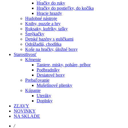
Hračky do ruky
Hračky do postieľky, do kočíka
Hracie hrazdy
Hudobné nástroje
Knihy, puzzle a hry
Ruksaky, kufríky, tašky
Šmýkačky
Detské bazény s guličkami
Odrážadlá, chodítka
Koše na hračky, úložné boxy
Starostlivosť
Kŕmenie
Taniere, misky, poháre, príbor
Podbradníky
Desiatové boxy
Prebaľovanie
Mušelínové plienky
Kúpanie
Uteráky
Doplnky
ZĽAVY
NOVINKY
NA SKLADE
/