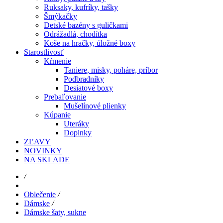
Ruksaky, kufríky, tašky
Šmýkačky
Detské bazény s guličkami
Odrážadlá, chodítka
Koše na hračky, úložné boxy
Starostlivosť
Kŕmenie
Taniere, misky, poháre, príbor
Podbradníky
Desiatové boxy
Prebaľovanie
Mušelínové plienky
Kúpanie
Uteráky
Doplnky
ZĽAVY
NOVINKY
NA SKLADE
/
Oblečenie
/
Dámske
/
Dámske šaty, sukne