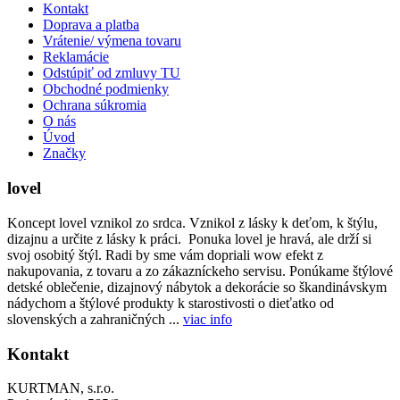
Kontakt
Doprava a platba
Vrátenie/ výmena tovaru
Reklamácie
Odstúpiť od zmluvy TU
Obchodné podmienky
Ochrana súkromia
O nás
Úvod
Značky
lovel
Koncept lovel vznikol zo srdca. Vznikol z lásky k deťom, k štýlu,
dizajnu a určite z lásky k práci. Ponuka lovel je hravá, ale drží si
svoj osobitý štýl. Radi by sme vám dopriali wow efekt z
nakupovania, z tovaru a zo zákazníckeho servisu. Ponúkame štýlové
detské oblečenie, dizajnový nábytok a dekorácie so škandinávskym
nádychom a štýlové produkty k starostivosti o dieťatko od
slovenských a zahraničných ...
viac info
Kontakt
KURTMAN, s.r.o.