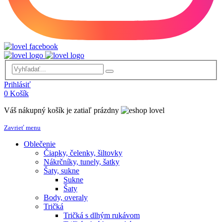
Prihlásiť
0
Košík
Váš nákupný košík je zatiaľ prázdny
Zavrieť menu
Oblečenie
Čiapky, čelenky, šiltovky
Nákrčníky, tunely, šatky
Šaty, sukne
Sukne
Šaty
Body, overaly
Tričká
Tričká s dlhým rukávom