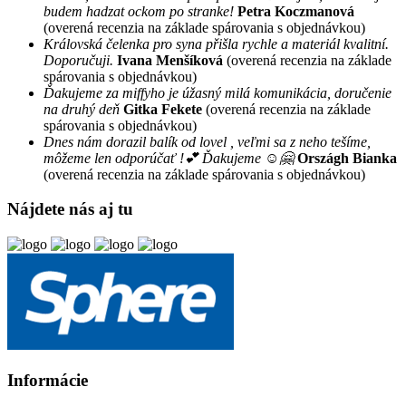
budem hadzat ockom po stranke!
Petra Koczmanová
(overená recenzia na základe spárovania s objednávkou)
Královská čelenka pro syna přišla rychle a materiál kvalitní.
Doporučuji.
Ivana Menšíková
(overená recenzia na základe
spárovania s objednávkou)
Ďakujeme za miffyho je úžasný milá komunikácia, doručenie
na druhý deň
Gitka Fekete
(overená recenzia na základe
spárovania s objednávkou)
Dnes nám dorazil balík od lovel , veľmi sa z neho tešíme,
môžeme len odporúčať !💕 Ďakujeme ☺️🤗
Országh Bianka
(overená recenzia na základe spárovania s objednávkou)
Nájdete nás aj tu
Informácie