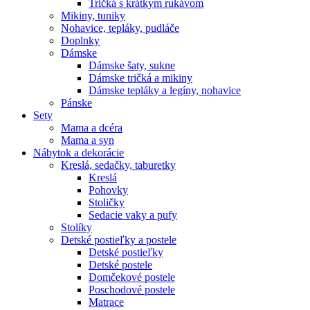
Tričká s krátkym rukávom
Mikiny, tuniky
Nohavice, tepláky, pudláče
Doplnky
Dámske
Dámske šaty, sukne
Dámske tričká a mikiny
Dámske tepláky a legíny, nohavice
Pánske
Sety
Mama a dcéra
Mama a syn
Nábytok a dekorácie
Kreslá, sedačky, taburetky
Kreslá
Pohovky
Stoličky
Sedacie vaky a pufy
Stolíky
Detské postieľky a postele
Detské postieľky
Detské postele
Domčekové postele
Poschodové postele
Matrace