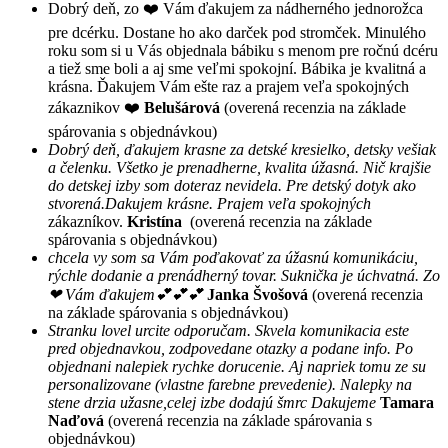
Dobrý deň, zo ❤️ Vám ďakujem za nádherného jednorožca
pre dcérku. Dostane ho ako darček pod stromček. Minulého
roku som si u Vás objednala bábiku s menom pre ročnú dcéru
a tiež sme boli a aj sme veľmi spokojní. Bábika je kvalitná a
krásna. Ďakujem Vám ešte raz a prajem veľa spokojných
zákaznikov ❤️
Belušárová
(overená recenzia na základe
spárovania s objednávkou)
Dobrý deň, ďakujem krasne za detské kresielko, detsky vešiak
a čelenku. Všetko je prenadherne, kvalita úžasná. Nič krajšie
do detskej izby som doteraz nevidela. Pre detský dotyk ako
stvorená.Dakujem krásne. Prajem veľa spokojných
zákazníkov.
Kristína
(overená recenzia na základe
spárovania s objednávkou)
chcela vy som sa Vám poďakovať za úžasnú komunikáciu,
rýchle dodanie a prenádherný tovar. Suknička je úchvatná. Zo
❤ Vám ďakujem💕💕💕
Janka Švošová
(overená recenzia
na základe spárovania s objednávkou)
Stranku lovel urcite odporučam. Skvela komunikacia este
pred objednavkou, zodpovedane otazky a podane info. Po
objednani nalepiek rychke dorucenie. Aj napriek tomu ze su
personalizovane (vlastne farebne prevedenie). Nalepky na
stene drzia užasne,celej izbe dodajú šmrc Dakujeme
Tamara
Naďová
(overená recenzia na základe spárovania s
objednávkou)