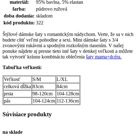
materiál:
95% bavlna, 5% elastan
farba:
púdrovo ružová
doba dodania:
skladom
kód produktu:
322
Štýlové dámske šaty s romantickým nádychom. Verte, že sa v nich
budete cítiť veľmi pohodlne a sexi. Mini dámske šaty s 3/4
zvonovými rukávmi a spodným rozkošným riasením. V našej
ponuke nájdete aj presne tieto isté šaty v detskej veľkosti a môžete
tak vytvoriť krásnu kombináciu oblečenia
šaty mama+dcéra.
Tabuľka veľkostí:
Veľkosť
S/M
L/XL
celková dĺžka
83cm
84cm
prsia
98-120cm
104-128cm
pás
104-124cm
112-136cm
Súvisiace produkty
na sklade