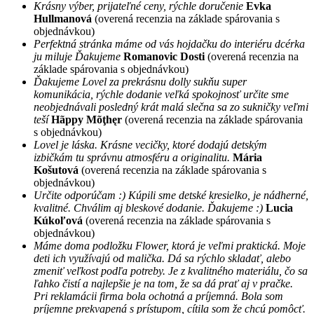
Krásny výber, prijateľné ceny, rýchle doručenie
Evka
Hullmanová
(overená recenzia na základe spárovania s
objednávkou)
Perfektná stránka máme od vás hojdačku do interiéru dcérka
ju miluje Ďakujeme
Romanovic Dosti
(overená recenzia na
základe spárovania s objednávkou)
Ďakujeme Lovel za prekrásnu dolly sukňu super
komunikácia, rýchle dodanie veľká spokojnosť určite sme
neobjednávali posledný krát malá slečna sa zo sukničky veľmi
teší
Hãppy Mõţhęr
(overená recenzia na základe spárovania
s objednávkou)
Lovel je láska. Krásne vecičky, ktoré dodajú detským
izbičkám tu správnu atmosféru a originalitu.
Mária
Košutová
(overená recenzia na základe spárovania s
objednávkou)
Určite odporúčam :) Kúpili sme detské kresielko, je nádherné,
kvalitné. Chválim aj bleskové dodanie. Ďakujeme :)
Lucia
Kúkoľová
(overená recenzia na základe spárovania s
objednávkou)
Máme doma podložku Flower, ktorá je veľmi praktická. Moje
deti ich využívajú od malička. Dá sa rýchlo skladať, alebo
zmeniť veľkost podľa potreby. Je z kvalitného materiálu, čo sa
ľahko čistí a najlepšie je na tom, že sa dá prať aj v pračke.
Pri reklamácii firma bola ochotná a príjemná. Bola som
príjemne prekvapená s prístupom, cítila som že chcú pomôcť.