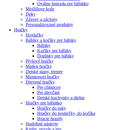
Oválne hniezda pre bábätko
Mojžišove koše
Deky
Závesy a záclony
Personalizované produkty
Hračky
Hojdačky
Bábiky a kočíky pre bábiky
Bábiky
Kočíky pre bábiky
Doplnky pre bábiky
Plyšové hračky
Maileg hračky
Detské stany, teepee
Montessori hračky
Drevené hračky
Pre chlapcov
Pre dievčatá
Detské kuchynky a dielne
Hračky pre bábätko
Hračky do ruky
Hračky do postieľky, do kočíka
Hracie hrazdy
Hudobné nástroje
Knihy, puzzle a hry