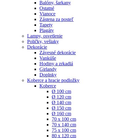
Balóny, šarkany
Ostatné
Vianoce
Zástena za posteľ
Tapety
Plagáty
Lampy, osvetlenie
Poličky, vešiaky
Dekorácie
Závesné dekorácie
Vankúše
Hodiny a zrkadlá
Girlandy
Doplnky
Koberce a hracie podložky
Koberce
Ø 100 cm
Ø 120 cm
Ø 140 cm
Ø 150 cm
Ø 160 cm
70 x 100 cm
70 x 140 cm
75 x 100 cm
80 x 120 cm