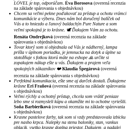
LOVEL je top, odporúčam.
Eva Borosova
(overená recenzia
na základe spárovania s objednávkou)
Chcem sa veľmi pekne poďakovať za prístup a ochotu vrámci
komunikácie a výberu. Dnes nám bol doručený balíček od
Vás a to hniezdo a ľanový baldachýn Pure Nature a som
veľmi spokojná je to krásne. 🕊 Ďakujem Vám za ochotu.
Renáta Ondrejková
(overená recenzia na základe
spárovania s objednávkou)
Tovar ktorý som si objednala od Vás je nádherný, lampa
prišla v úplnom poriadku, je jemnucka na dotyk a úplne sa
stotožňuje s fotkou ktorú máte na eshope 🙏 určite si
zopakujem nákup ešte u vás. Ďakujem a prajem veľa
spokojných zákazníkov ❤️
Klaudia Špegárová
(overená
recenzia na základe spárovania s objednávkou)
Perfektná komunikacia, ešte sme aj darček dostali. Ďakujeme
krásne
Eri Fraňová
(overená recenzia na základe spárovania
s objednávkou)
Veľmi rýchly a ochotný prístup, chcela som vrátiť peniaze
lebo sme si rozmysleli kúpu a okamžite mi to ochotne vyriešili.
Soňa Barbieriková
(overená recenzia na základe spárovania
s objednávkou)
Krasne pastelove farby, tak som si vzdy predstavovala izbicku
pre nasho krpca. Nalepky na stenu baloniky, stan, vankus
oblacik, vsetko krasne doplna priestor. Dakujem, a nadalej