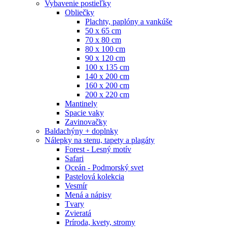
Vybavenie postieľky
Obliečky
Plachty, paplóny a vankúše
50 x 65 cm
70 x 80 cm
80 x 100 cm
90 x 120 cm
100 x 135 cm
140 x 200 cm
160 x 200 cm
200 x 220 cm
Mantinely
Spacie vaky
Zavinovačky
Baldachýny + doplnky
Nálepky na stenu, tapety a plagáty
Forest - Lesný motív
Safari
Oceán - Podmorský svet
Pastelová kolekcia
Vesmír
Mená a nápisy
Tvary
Zvieratá
Príroda, kvety, stromy