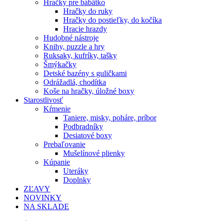
Hračky pre bábätko
Hračky do ruky
Hračky do postieľky, do kočíka
Hracie hrazdy
Hudobné nástroje
Knihy, puzzle a hry
Ruksaky, kufríky, tašky
Šmýkačky
Detské bazény s guličkami
Odrážadlá, chodítka
Koše na hračky, úložné boxy
Starostlivosť
Kŕmenie
Taniere, misky, poháre, príbor
Podbradníky
Desiatové boxy
Prebaľovanie
Mušelínové plienky
Kúpanie
Uteráky
Doplnky
ZĽAVY
NOVINKY
NA SKLADE