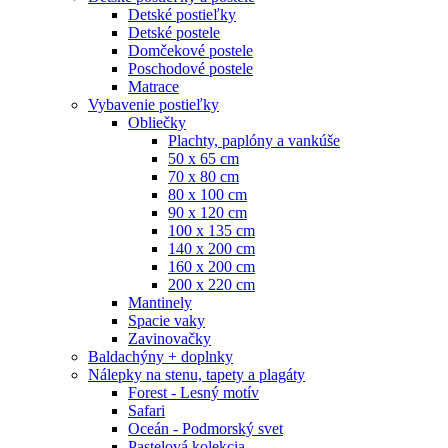
Detské postieľky
Detské postele
Domčekové postele
Poschodové postele
Matrace
Vybavenie postieľky
Obliečky
Plachty, paplóny a vankúše
50 x 65 cm
70 x 80 cm
80 x 100 cm
90 x 120 cm
100 x 135 cm
140 x 200 cm
160 x 200 cm
200 x 220 cm
Mantinely
Spacie vaky
Zavinovačky
Baldachýny + doplnky
Nálepky na stenu, tapety a plagáty
Forest - Lesný motív
Safari
Oceán - Podmorský svet
Pastelová kolekcia