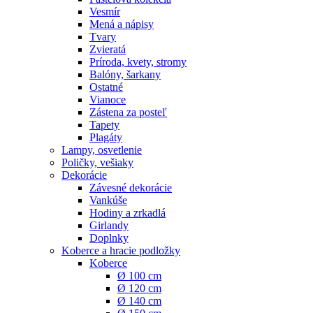
Vesmír
Mená a nápisy
Tvary
Zvieratá
Príroda, kvety, stromy
Balóny, šarkany
Ostatné
Vianoce
Zástena za posteľ
Tapety
Plagáty
Lampy, osvetlenie
Poličky, vešiaky
Dekorácie
Závesné dekorácie
Vankúše
Hodiny a zrkadlá
Girlandy
Doplnky
Koberce a hracie podložky
Koberce
Ø 100 cm
Ø 120 cm
Ø 140 cm