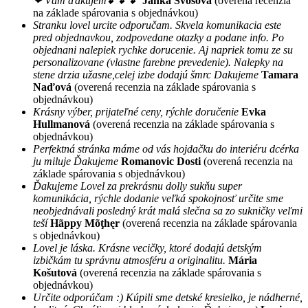
❤ Vám ďakujem💕💕💕
Janka Švošová
(overená recenzia
na základe spárovania s objednávkou)
Stranku lovel urcite odporučam. Skvela komunikacia este
pred objednavkou, zodpovedane otazky a podane info. Po
objednani nalepiek rychke dorucenie. Aj napriek tomu ze su
personalizovane (vlastne farebne prevedenie). Nalepky na
stene drzia užasne,celej izbe dodajú šmrc Dakujeme
Tamara
Naďová
(overená recenzia na základe spárovania s
objednávkou)
Krásny výber, prijateľné ceny, rýchle doručenie
Evka
Hullmanová
(overená recenzia na základe spárovania s
objednávkou)
Perfektná stránka máme od vás hojdačku do interiéru dcérka
ju miluje Ďakujeme
Romanovic Dosti
(overená recenzia na
základe spárovania s objednávkou)
Ďakujeme Lovel za prekrásnu dolly sukňu super
komunikácia, rýchle dodanie veľká spokojnosť určite sme
neobjednávali posledný krát malá slečna sa zo sukničky veľmi
teší
Hãppy Mõţhęr
(overená recenzia na základe spárovania
s objednávkou)
Lovel je láska. Krásne vecičky, ktoré dodajú detským
izbičkám tu správnu atmosféru a originalitu.
Mária
Košutová
(overená recenzia na základe spárovania s
objednávkou)
Určite odporúčam :) Kúpili sme detské kresielko, je nádherné,