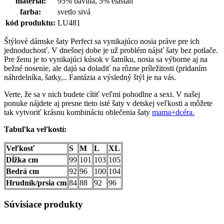
materiál:
95% bavlna, 5% elastan
farba:
svetlo sivá
kód produktu:
LU481
Štýlové dámske šaty Perfect sa vynikajúco nosia práve pre ich
jednoduchosť. V dnešnej dobe je už problém nájsť šaty bez potlače.
Pre ženu je to vynikajúci kúsok v šatníku, nosia sa výborne aj na
bežné nosenie, ale dajú sa doladiť na rôzne príležitosti (pridaním
náhrdelníka, šatky,.. Fantázia a výsledný štýl je na vás.
Verte, že sa v nich budete cítiť veľmi pohodlne a sexi. V našej
ponuke nájdete aj presne tieto isté šaty v detskej veľkosti a môžete
tak vytvoriť krásnu kombináciu oblečenia šaty
mama+dcéra.
Tabuľka veľkostí:
Veľkosť
S
M
L
XL
Dĺžka cm
99
101
103
105
Bedrá cm
92
96
100
104
Hrudník/prsia cm
84
88
92
96
Súvisiace produkty