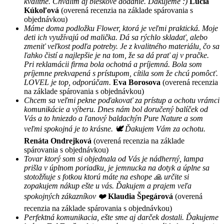
kvalitné. Chválim aj bleskové dodanie. Ďakujeme :)
Lucia
Kúkoľová
(overená recenzia na základe spárovania s
objednávkou)
Máme doma podložku Flower, ktorá je veľmi praktická. Moje
deti ich využívajú od malička. Dá sa rýchlo skladať, alebo
zmeniť veľkost podľa potreby. Je z kvalitného materiálu, čo sa
ľahko čistí a najlepšie je na tom, že sa dá prať aj v pračke.
Pri reklamácii firma bola ochotná a príjemná. Bola som
príjemne prekvapená s prístupom, cítila som že chcú pomôcť.
LOVEL je top, odporúčam.
Eva Borosova
(overená recenzia
na základe spárovania s objednávkou)
Chcem sa veľmi pekne poďakovať za prístup a ochotu vrámci
komunikácie a výberu. Dnes nám bol doručený balíček od
Vás a to hniezdo a ľanový baldachýn Pure Nature a som
veľmi spokojná je to krásne. 🕊 Ďakujem Vám za ochotu.
Renáta Ondrejková
(overená recenzia na základe
spárovania s objednávkou)
Tovar ktorý som si objednala od Vás je nádherný, lampa
prišla v úplnom poriadku, je jemnucka na dotyk a úplne sa
stotožňuje s fotkou ktorú máte na eshope 🙏 určite si
zopakujem nákup ešte u vás. Ďakujem a prajem veľa
spokojných zákazníkov ❤️
Klaudia Špegárová
(overená
recenzia na základe spárovania s objednávkou)
Perfektná komunikacia, ešte sme aj darček dostali. Ďakujeme