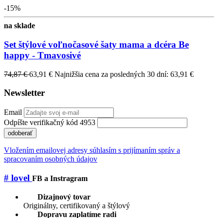
-15%
na sklade
Set štýlové voľnočasové šaty mama a dcéra Be
happy - Tmavosivé
74,87 €
63,91 €
Najnižšia cena za posledných 30 dní: 63,91 €
Newsletter
Email
Odpíšte verifikačný kód 4953
odoberať
Vložením emailovej adresy súhlasím s prijímaním správ a
spracovaním osobných údajov
# lovel
FB a Instragram
Dizajnový tovar
Originálny, certifikovaný a štýlový
Dopravu zaplatíme radi