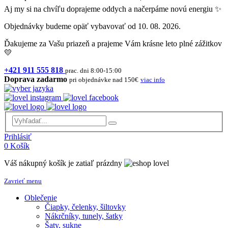
Aj my si na chvíľu doprajeme oddych a načerpáme novú energiu ✨
Objednávky budeme opäť vybavovať od 10. 08. 2026.
Ďakujeme za Vašu priazeň a prajeme Vám krásne leto plné zážitkov
💛
+421 911 555 818
prac. dni 8:00-15:00
Doprava zadarmo
pri objednávke nad 150€
viac info
Prihlásiť
0
Košík
Váš nákupný košík je zatiaľ prázdny
Zavrieť menu
Oblečenie
Čiapky, čelenky, šiltovky
Nákrčníky, tunely, šatky
Šaty, sukne