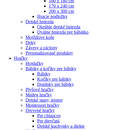
160 x 180 cm
170 x 240 cm
200 x 300 cm
Hracie podložky
Detské hniezda
Okrúhle detské hniezda
Oválne hniezda pre bábätko
Mojžišove koše
Deky
Závesy a záclony
Personalizované produkty
Hračky
Hojdačky
Bábiky a kočíky pre bábiky
Bábiky
Kočíky pre bábiky
Doplnky pre bábiky
Plyšové hračky
Maileg hračky
Detské stany, teepee
Montessori hračky
Drevené hračky
Pre chlapcov
Pre dievčatá
Detské kuchynky a dielne