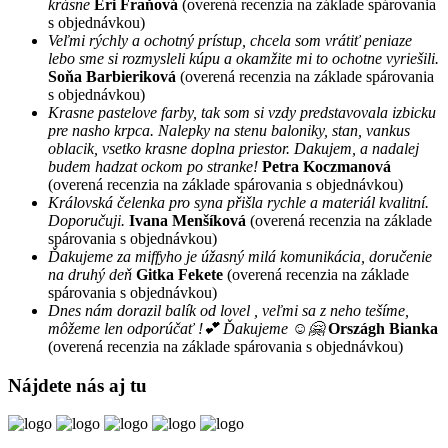
krásne
Eri Fraňová
(overená recenzia na základe spárovania
s objednávkou)
Veľmi rýchly a ochotný prístup, chcela som vrátiť peniaze
lebo sme si rozmysleli kúpu a okamžite mi to ochotne vyriešili.
Soňa Barbieriková
(overená recenzia na základe spárovania
s objednávkou)
Krasne pastelove farby, tak som si vzdy predstavovala izbicku
pre nasho krpca. Nalepky na stenu baloniky, stan, vankus
oblacik, vsetko krasne doplna priestor. Dakujem, a nadalej
budem hadzat ockom po stranke!
Petra Koczmanová
(overená recenzia na základe spárovania s objednávkou)
Královská čelenka pro syna přišla rychle a materiál kvalitní.
Doporučuji.
Ivana Menšíková
(overená recenzia na základe
spárovania s objednávkou)
Ďakujeme za miffyho je úžasný milá komunikácia, doručenie
na druhý deň
Gitka Fekete
(overená recenzia na základe
spárovania s objednávkou)
Dnes nám dorazil balík od lovel , veľmi sa z neho tešíme,
môžeme len odporúčať !💕 Ďakujeme ☺️🤗
Országh Bianka
(overená recenzia na základe spárovania s objednávkou)
Nájdete nás aj tu