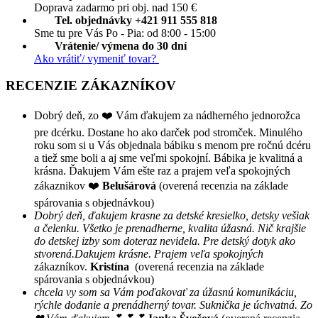
Doprava zadarmo pri obj. nad 150 €
Tel. objednávky +421 911 555 818
Sme tu pre Vás Po - Pia: od 8:00 - 15:00
Vrátenie/ výmena do 30 dní
Ako vrátiť/ vymeniť tovar?
RECENZIE ZÁKAZNÍKOV
Dobrý deň, zo ❤️ Vám ďakujem za nádherného jednorožca
pre dcérku. Dostane ho ako darček pod stromček. Minulého
roku som si u Vás objednala bábiku s menom pre ročnú dcéru
a tiež sme boli a aj sme veľmi spokojní. Bábika je kvalitná a
krásna. Ďakujem Vám ešte raz a prajem veľa spokojných
zákaznikov ❤️
Belušárová
(overená recenzia na základe
spárovania s objednávkou)
Dobrý deň, ďakujem krasne za detské kresielko, detsky vešiak
a čelenku. Všetko je prenadherne, kvalita úžasná. Nič krajšie
do detskej izby som doteraz nevidela. Pre detský dotyk ako
stvorená.Dakujem krásne. Prajem veľa spokojných
zákazníkov.
Kristína
(overená recenzia na základe
spárovania s objednávkou)
chcela vy som sa Vám poďakovať za úžasnú komunikáciu,
rýchle dodanie a prenádherný tovar. Suknička je úchvatná. Zo