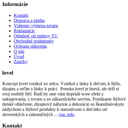
Informácie
Kontakt
Doprava a platba
Vrátenie/ výmena tovaru
Reklamácie
Odstúpiť od zmluvy TU
Obchodné podmienky
Ochrana súkromia
O nás
Úvod
Značky
lovel
Koncept lovel vznikol zo srdca. Vznikol z lásky k deťom, k štýlu,
dizajnu a určite z lásky k práci. Ponuka lovel je hravá, ale drží si
svoj osobitý štýl. Radi by sme vám dopriali wow efekt z
nakupovania, z tovaru a zo zákazníckeho servisu. Ponúkame štýlové
detské oblečenie, dizajnový nábytok a dekorácie so škandinávskym
nádychom a štýlové produkty k starostivosti o dieťatko od
slovenských a zahraničných ...
viac info
Kontakt