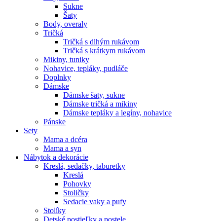
Sukne
Šaty
Body, overaly
Tričká
Tričká s dlhým rukávom
Tričká s krátkym rukávom
Mikiny, tuniky
Nohavice, tepláky, pudláče
Doplnky
Dámske
Dámske šaty, sukne
Dámske tričká a mikiny
Dámske tepláky a legíny, nohavice
Pánske
Sety
Mama a dcéra
Mama a syn
Nábytok a dekorácie
Kreslá, sedačky, taburetky
Kreslá
Pohovky
Stoličky
Sedacie vaky a pufy
Stolíky
Detské postieľky a postele