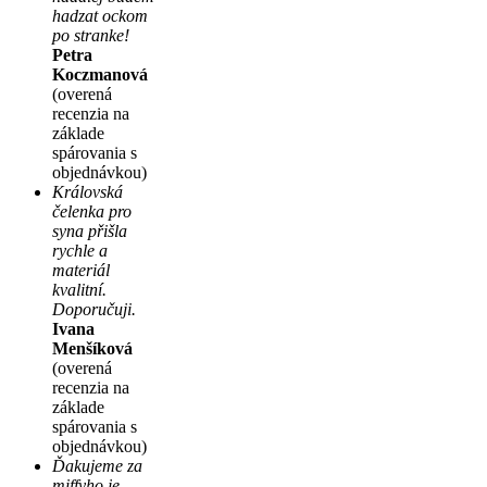
hadzat ockom
po stranke!
Petra
Koczmanová
(overená
recenzia na
základe
spárovania s
objednávkou)
Královská
čelenka pro
syna přišla
rychle a
materiál
kvalitní.
Doporučuji.
Ivana
Menšíková
(overená
recenzia na
základe
spárovania s
objednávkou)
Ďakujeme za
miffyho je