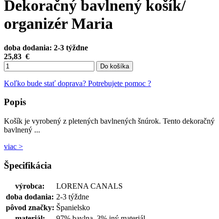
Dekoračný bavlnený košík/
organizér Maria
doba dodania: 2-3 týždne
25,83
€
Do košíka
Koľko bude stať doprava?
Potrebujete pomoc ?
Popis
Košík je vyrobený z pletených bavlnených šnúrok. Tento dekoračný
bavlnený ...
viac >
Špecifikácia
výrobca:
LORENA CANALS
doba dodania:
2-3 týždne
pôvod značky:
Španielsko
materiál:
97% bavlna, 3% iný materiál