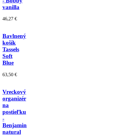
- Bobby
vanilla
46,27 €
Bavlnený
košík
Tassels
Soft
Blue
63,50 €
Vreckový
organizér
na
postieľku
-
Benjamin
natural