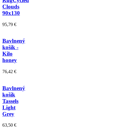
RugCycled
Clouds
90x130
95,79 €
Bavlnený
košík -
Kilo
honey
76,42 €
Bavlnený
košík
Tassels
Light
Grey
63,50 €