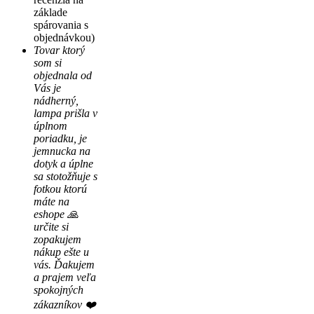
základe
spárovania s
objednávkou)
Tovar ktorý
som si
objednala od
Vás je
nádherný,
lampa prišla v
úplnom
poriadku, je
jemnucka na
dotyk a úplne
sa stotožňuje s
fotkou ktorú
máte na
eshope 🙏
určite si
zopakujem
nákup ešte u
vás. Ďakujem
a prajem veľa
spokojných
zákazníkov ❤️