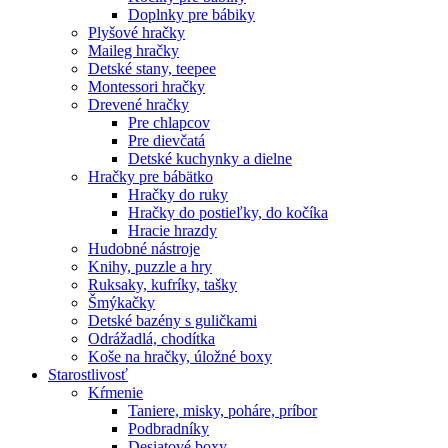
Doplnky pre bábiky
Plyšové hračky
Maileg hračky
Detské stany, teepee
Montessori hračky
Drevené hračky
Pre chlapcov
Pre dievčatá
Detské kuchynky a dielne
Hračky pre bábätko
Hračky do ruky
Hračky do postieľky, do kočíka
Hracie hrazdy
Hudobné nástroje
Knihy, puzzle a hry
Ruksaky, kufríky, tašky
Šmýkačky
Detské bazény s guličkami
Odrážadlá, chodítka
Koše na hračky, úložné boxy
Starostlivosť
Kŕmenie
Taniere, misky, poháre, príbor
Podbradníky
Desiatové boxy