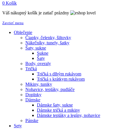
0
Košík
Váš nákupný košík je zatiaľ prázdny
Zavrieť menu
Oblečenie
Čiapky, čelenky, šiltovky
Nákrčníky, tunely, šatky
Šaty, sukne
Sukne
Šaty
Body, overaly
Tričká
Tričká s dlhým rukávom
Tričká s krátkym rukávom
Mikiny, tuniky
Nohavice, tepláky, pudláče
Doplnky
Dámske
Dámske šaty, sukne
Dámske tričká a mikiny
Dámske tepláky a legíny, nohavice
Pánske
Sety