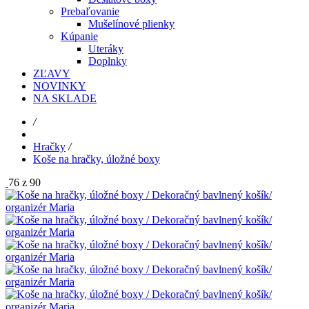
Prebaľovanie
Mušelínové plienky
Kúpanie
Uteráky
Doplnky
ZĽAVY
NOVINKY
NA SKLADE
/
Hračky
/
Koše na hračky, úložné boxy
76 z 90