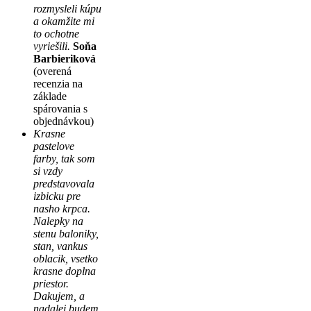
rozmysleli kúpu
a okamžite mi
to ochotne
vyriešili.
Soňa
Barbieriková
(overená
recenzia na
základe
spárovania s
objednávkou)
Krasne
pastelove
farby, tak som
si vzdy
predstavovala
izbicku pre
nasho krpca.
Nalepky na
stenu baloniky,
stan, vankus
oblacik, vsetko
krasne doplna
priestor.
Dakujem, a
nadalej budem