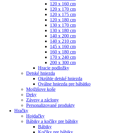
120 x 160 cm
120 x 170 cm
120 x 175 cm
120 x 180 cm
130 x 170 cm
130 x 180 cm
140 x 200 cm
140 x 210 cm
145 x 160 cm
160 x 180 cm
170 x 240 cm
200 x 300 cm
Hracie podložky
Detské hniezda
Okrúhle detské hniezda
Oválne hniezda pre bábätko
Mojžišove koše
Deky
Závesy a záclony
Personalizované produkty
Hračky
Hojdačky
Bábiky a kočíky pre bábiky
Bábiky
Kočíky pre bábiky