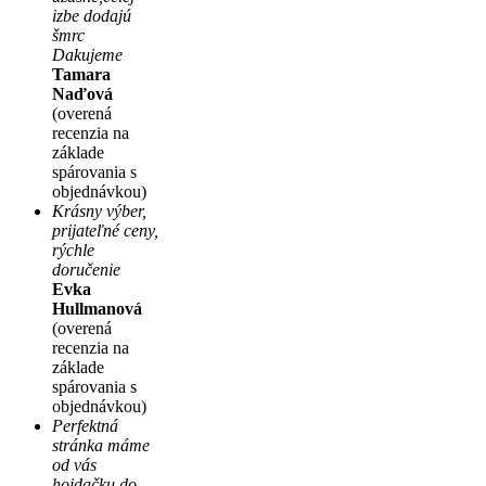
izbe dodajú
šmrc
Dakujeme
Tamara
Naďová
(overená
recenzia na
základe
spárovania s
objednávkou)
Krásny výber,
prijateľné ceny,
rýchle
doručenie
Evka
Hullmanová
(overená
recenzia na
základe
spárovania s
objednávkou)
Perfektná
stránka máme
od vás
hojdačku do