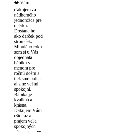
❤️ Vám
ďakujem za
nádherného
jednorožca pre
dcérku.
Dostane ho
ako darček pod
stromček.
Minulého roku
som si u Vás
objednala
bábiku s
menom pre
ročnú dcéru a
tiež sme boli a
aj sme veľmi
spokojní.
Bábika je
kvalitná a
krásna.
Ďakujem Vám
ešte raz a
prajem veľa
spokojných