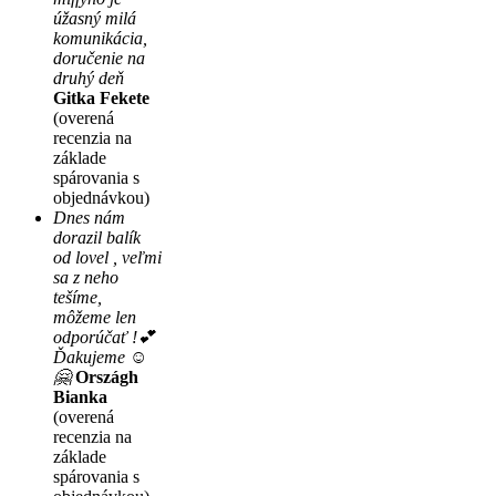
úžasný milá
komunikácia,
doručenie na
druhý deň
Gitka Fekete
(overená
recenzia na
základe
spárovania s
objednávkou)
Dnes nám
dorazil balík
od lovel , veľmi
sa z neho
tešíme,
môžeme len
odporúčať !💕
Ďakujeme ☺️
🤗
Országh
Bianka
(overená
recenzia na
základe
spárovania s