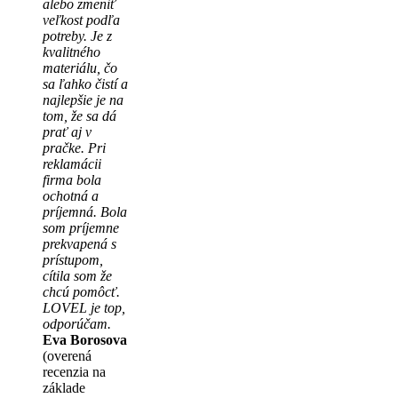
alebo zmeniť
veľkost podľa
potreby. Je z
kvalitného
materiálu, čo
sa ľahko čistí a
najlepšie je na
tom, že sa dá
prať aj v
pračke. Pri
reklamácii
firma bola
ochotná a
príjemná. Bola
som príjemne
prekvapená s
prístupom,
cítila som že
chcú pomôcť.
LOVEL je top,
odporúčam.
Eva Borosova
(overená
recenzia na
základe