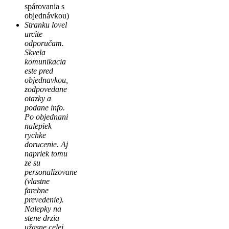
spárovania s
objednávkou)
Stranku lovel
urcite
odporučam.
Skvela
komunikacia
este pred
objednavkou,
zodpovedane
otazky a
podane info.
Po objednani
nalepiek
rychke
dorucenie. Aj
napriek tomu
ze su
personalizovane
(vlastne
farebne
prevedenie).
Nalepky na
stene drzia
užasne,celej