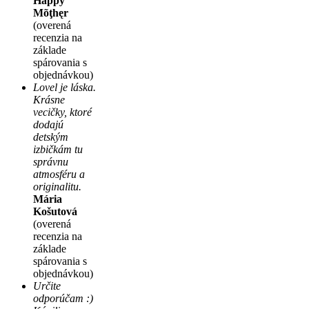
Hãppy
Mõţhęr
(overená
recenzia na
základe
spárovania s
objednávkou)
Lovel je láska.
Krásne
vecičky, ktoré
dodajú
detským
izbičkám tu
správnu
atmosféru a
originalitu.
Mária
Košutová
(overená
recenzia na
základe
spárovania s
objednávkou)
Určite
odporúčam :)