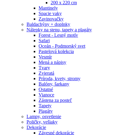
200 x 220 cm
Mantinely
Spacie vaky
Zavinovačky
Baldachýny + doplnky
Nálepky na stenu, tapety a plagáty
Forest - Lesný motív
Safari
Oceán - Podmorský svet
Pastelová kolekcia
Vesmír
Mená a nápisy
Tvary
Zvieratá
Príroda, kvety, stromy
Balóny, šarkany
Ostatné
Vianoce
Zástena za posteľ
Tapety
Plagáty
Lampy, osvetlenie
Poličky, vešiaky
Dekorácie
Závesné dekorácie