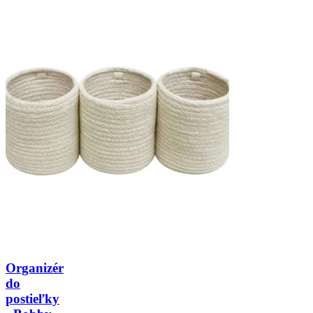
Organizér
do
postieľky