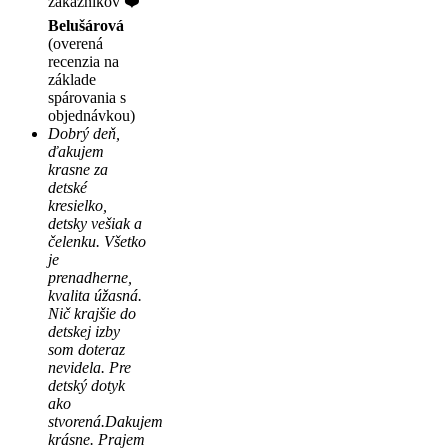
zákaznikov ❤️
Belušárová
(overená
recenzia na
základe
spárovania s
objednávkou)
Dobrý deň,
ďakujem
krasne za
detské
kresielko,
detsky vešiak a
čelenku. Všetko
je
prenadherne,
kvalita úžasná.
Nič krajšie do
detskej izby
som doteraz
nevidela. Pre
detský dotyk
ako
stvorená.Dakujem
krásne. Prajem