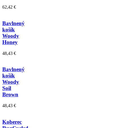
62,42 €
Bavlnený
košík
Woody
Honey
48,43 €
Bavlnený
košík
Woody
Soil
Brown
48,43 €
Koberec