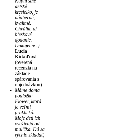
Kúpili sme
detské
kresielko, je
nádherné,
kvalitné.
Chválim aj
bleskové
dodanie.
Ďakujeme :)
Lucia
Kúkoľová
(overená
recenzia na
základe
spárovania s
objednávkou)
Máme doma
podložku
Flower, ktorá
je veľmi
praktická.
Moje deti ich
využívajú od
malička. Dá sa
rýchlo skladať,