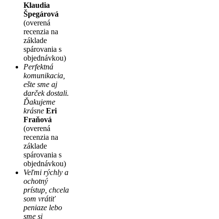
Klaudia
Špegárová
(overená
recenzia na
základe
spárovania s
objednávkou)
Perfektná
komunikacia,
ešte sme aj
darček dostali.
Ďakujeme
krásne
Eri
Fraňová
(overená
recenzia na
základe
spárovania s
objednávkou)
Veľmi rýchly a
ochotný
prístup, chcela
som vrátiť
peniaze lebo
sme si