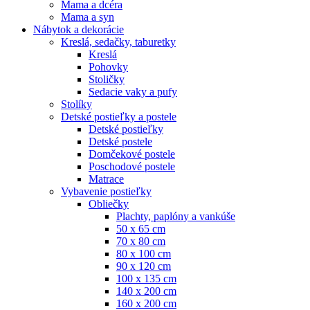
Mama a dcéra
Mama a syn
Nábytok a dekorácie
Kreslá, sedačky, taburetky
Kreslá
Pohovky
Stoličky
Sedacie vaky a pufy
Stolíky
Detské postieľky a postele
Detské postieľky
Detské postele
Domčekové postele
Poschodové postele
Matrace
Vybavenie postieľky
Obliečky
Plachty, paplóny a vankúše
50 x 65 cm
70 x 80 cm
80 x 100 cm
90 x 120 cm
100 x 135 cm
140 x 200 cm
160 x 200 cm