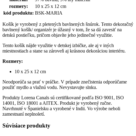
rozmery:
10 x 25 x 12 cm
kód produktu:
BSK-MARIA
Košík je vyrobený z pletených bavlnených šnúrok. Tento dekoračný
bavlnený košík/ organizér je úžasný v tom, že sa dá zavesiť na
detskú postieľku, pričom objavíte jeho jedinečné využitie.
Tento košík nájde využitie v detskej izbičke, ale aj v iných
miestnostiach a stane sa zároveň aj krásnou dekoráciou interiéru.
Rozmery:
10 x 25 x 12 cm
Neodporúča sa prať v práčke. V prípade znečistenia odporúčame
použiť mydlo a vlažnú vodu. Nevystavujte slnku.
Produkty Lorena Canals sú certifikované podľa ISO 9001, ISO
14001, ISO 18001 a AITEX. Produkt je vyrobený ručne.
Navrhnuté v Španielsku a vyrobené v Indii. Vo výrobe neboli
zamestnaní neplnoletí.
Súvisiace produkty