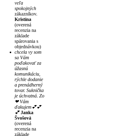
veľa
spokojných
zákazníkov.
Kristína
(overená
recenzia na
základe
spárovania s
objednávkou)
chcela vy som
sa Vám
poďakovať za
úžasnú
komunikáciu,
rýchle dodanie
a prenádherný
tovar. Suknička
je úchvatná. Zo
❤ Vám
ďakujem💕💕
💕
Janka
Švošová
(overená
recenzia na
základe