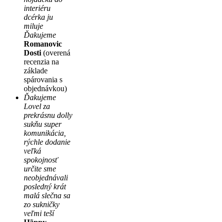
interiéru
dcérka ju
miluje
Ďakujeme
Romanovic
Dosti
(overená
recenzia na
základe
spárovania s
objednávkou)
Ďakujeme
Lovel za
prekrásnu dolly
sukňu super
komunikácia,
rýchle dodanie
veľká
spokojnosť
určite sme
neobjednávali
posledný krát
malá slečna sa
zo sukničky
veľmi teší