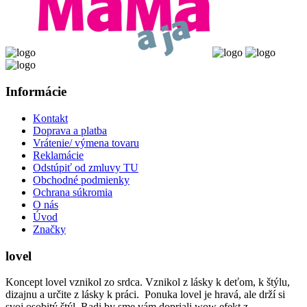
Informácie
Kontakt
Doprava a platba
Vrátenie/ výmena tovaru
Reklamácie
Odstúpiť od zmluvy TU
Obchodné podmienky
Ochrana súkromia
O nás
Úvod
Značky
lovel
Koncept lovel vznikol zo srdca. Vznikol z lásky k deťom, k štýlu,
dizajnu a určite z lásky k práci. Ponuka lovel je hravá, ale drží si
svoj osobitý štýl. Radi by sme vám dopriali wow efekt z