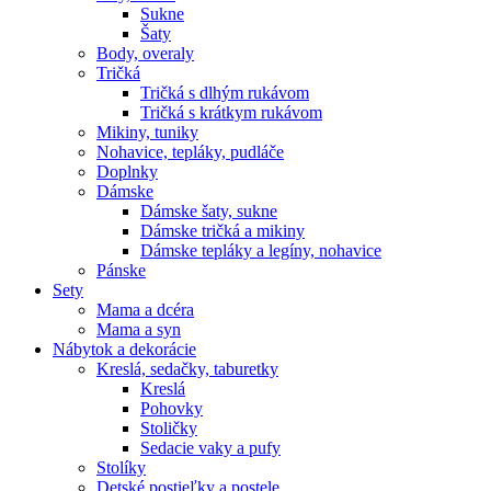
Sukne
Šaty
Body, overaly
Tričká
Tričká s dlhým rukávom
Tričká s krátkym rukávom
Mikiny, tuniky
Nohavice, tepláky, pudláče
Doplnky
Dámske
Dámske šaty, sukne
Dámske tričká a mikiny
Dámske tepláky a legíny, nohavice
Pánske
Sety
Mama a dcéra
Mama a syn
Nábytok a dekorácie
Kreslá, sedačky, taburetky
Kreslá
Pohovky
Stoličky
Sedacie vaky a pufy
Stolíky
Detské postieľky a postele