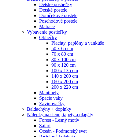
Detské postieľky
Detské postele
Domčekové postele
Poschodové postele
Matrace
Vybavenie postieľky
Obliečky
Plachty, paplóny a vankúše
50 x 65 cm
70 x 80 cm
80 x 100 cm
90 x 120 cm
100 x 135 cm
140 x 200 cm
160 x 200 cm
200 x 220 cm
Mantinely
Spacie vaky
Zavinovačky
Baldachýny + doplnky
Nálepky na stenu, tapety a plagáty
Forest - Lesný motív
Safari
Oceán - Podmorský svet
Pastelová kolekcia