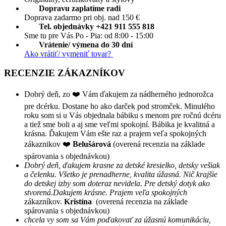
Dopravu zaplatíme radi
Doprava zadarmo pri obj. nad 150 €
Tel. objednávky +421 911 555 818
Sme tu pre Vás Po - Pia: od 8:00 - 15:00
Vrátenie/ výmena do 30 dní
Ako vrátiť/ vymeniť tovar?
RECENZIE ZÁKAZNÍKOV
Dobrý deň, zo ❤️ Vám ďakujem za nádherného jednorožca
pre dcérku. Dostane ho ako darček pod stromček. Minulého
roku som si u Vás objednala bábiku s menom pre ročnú dcéru
a tiež sme boli a aj sme veľmi spokojní. Bábika je kvalitná a
krásna. Ďakujem Vám ešte raz a prajem veľa spokojných
zákaznikov ❤️
Belušárová
(overená recenzia na základe
spárovania s objednávkou)
Dobrý deň, ďakujem krasne za detské kresielko, detsky vešiak
a čelenku. Všetko je prenadherne, kvalita úžasná. Nič krajšie
do detskej izby som doteraz nevidela. Pre detský dotyk ako
stvorená.Dakujem krásne. Prajem veľa spokojných
zákazníkov.
Kristína
(overená recenzia na základe
spárovania s objednávkou)
chcela vy som sa Vám poďakovať za úžasnú komunikáciu,