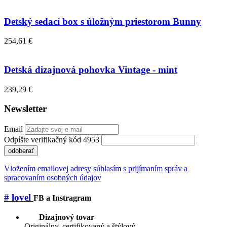
Detský sedací box s úložným priestorom Bunny
254,61 €
Detská dizajnová pohovka Vintage - mint
239,29 €
Newsletter
Email
Odpíšte verifikačný kód 4953
odoberať
Vložením emailovej adresy súhlasím s prijímaním správ a
spracovaním osobných údajov
# lovel
FB a Instragram
Dizajnový tovar
Originálny, certifikovaný a štýlový