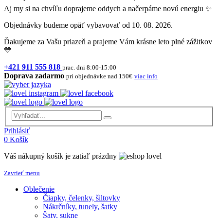
Aj my si na chvíľu doprajeme oddych a načerpáme novú energiu ✨
Objednávky budeme opäť vybavovať od 10. 08. 2026.
Ďakujeme za Vašu priazeň a prajeme Vám krásne leto plné zážitkov
💛
+421 911 555 818
prac. dni 8:00-15:00
Doprava zadarmo
pri objednávke nad 150€
viac info
Prihlásiť
0
Košík
Váš nákupný košík je zatiaľ prázdny
Zavrieť menu
Oblečenie
Čiapky, čelenky, šiltovky
Nákrčníky, tunely, šatky
Šaty, sukne