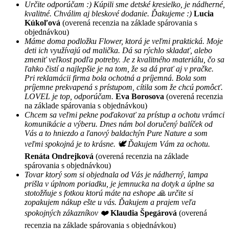
Určite odporúčam :) Kúpili sme detské kresielko, je nádherné,
kvalitné. Chválim aj bleskové dodanie. Ďakujeme :)
Lucia
Kúkoľová
(overená recenzia na základe spárovania s
objednávkou)
Máme doma podložku Flower, ktorá je veľmi praktická. Moje
deti ich využívajú od malička. Dá sa rýchlo skladať, alebo
zmeniť veľkost podľa potreby. Je z kvalitného materiálu, čo sa
ľahko čistí a najlepšie je na tom, že sa dá prať aj v pračke.
Pri reklamácii firma bola ochotná a príjemná. Bola som
príjemne prekvapená s prístupom, cítila som že chcú pomôcť.
LOVEL je top, odporúčam.
Eva Borosova
(overená recenzia
na základe spárovania s objednávkou)
Chcem sa veľmi pekne poďakovať za prístup a ochotu vrámci
komunikácie a výberu. Dnes nám bol doručený balíček od
Vás a to hniezdo a ľanový baldachýn Pure Nature a som
veľmi spokojná je to krásne. 🕊 Ďakujem Vám za ochotu.
Renáta Ondrejková
(overená recenzia na základe
spárovania s objednávkou)
Tovar ktorý som si objednala od Vás je nádherný, lampa
prišla v úplnom poriadku, je jemnucka na dotyk a úplne sa
stotožňuje s fotkou ktorú máte na eshope 🙏 určite si
zopakujem nákup ešte u vás. Ďakujem a prajem veľa
spokojných zákazníkov ❤️
Klaudia Špegárová
(overená
recenzia na základe spárovania s objednávkou)