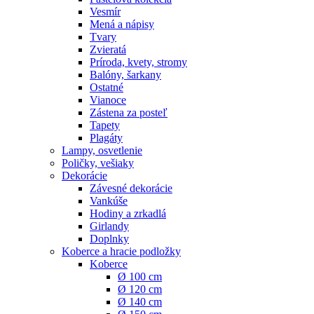
Vesmír
Mená a nápisy
Tvary
Zvieratá
Príroda, kvety, stromy
Balóny, šarkany
Ostatné
Vianoce
Zástena za posteľ
Tapety
Plagáty
Lampy, osvetlenie
Poličky, vešiaky
Dekorácie
Závesné dekorácie
Vankúše
Hodiny a zrkadlá
Girlandy
Doplnky
Koberce a hracie podložky
Koberce
Ø 100 cm
Ø 120 cm
Ø 140 cm