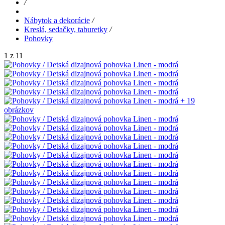
/
Nábytok a dekorácie
/
Kreslá, sedačky, taburetky
/
Pohovky
1 z 11
+ 19
obrázkov