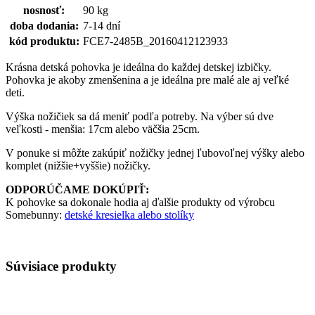
nosnosť:
90 kg
doba dodania:
7-14 dní
kód produktu:
FCE7-2485B_20160412123933
Krásna detská pohovka je ideálna do každej detskej izbičky.
Pohovka je akoby zmenšenina a je ideálna pre malé ale aj veľké
deti.
Výška nožičiek sa dá meniť podľa potreby. Na výber sú dve
veľkosti - menšia: 17cm alebo väčšia 25cm.
V ponuke si môžte zakúpiť nožičky jednej ľubovoľnej výšky alebo
komplet (nižšie+vyššie) nožičky.
ODPORÚČAME DOKÚPIŤ:
K pohovke sa dokonale hodia aj ďalšie produkty od výrobcu
Somebunny:
detské kresielka alebo stolíky
Súvisiace produkty