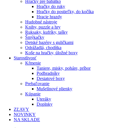
Hračky pre bábätko
Hračky do ruky
Hračky do postieľky, do kočíka
Hracie hrazdy
Hudobné nástroje
Knihy, puzzle a hry
Ruksaky, kufríky, tašky
Šmýkačky
Detské bazény s guličkami
Odrážadlá, chodítka
Koše na hračky, úložné boxy
Starostlivosť
Kŕmenie
Taniere, misky, poháre, príbor
Podbradníky
Desiatové boxy
Prebaľovanie
Mušelínové plienky
Kúpanie
Uteráky
Doplnky
ZĽAVY
NOVINKY
NA SKLADE