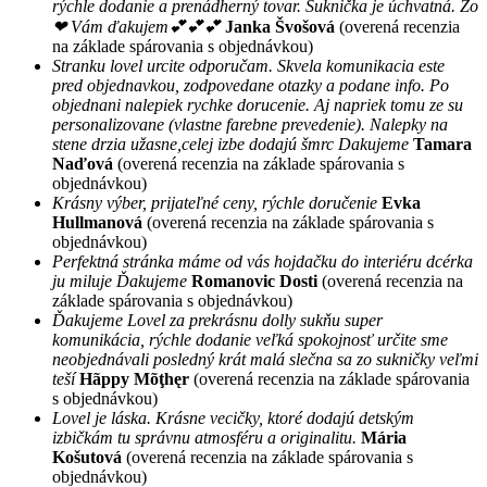
rýchle dodanie a prenádherný tovar. Suknička je úchvatná. Zo
❤ Vám ďakujem💕💕💕
Janka Švošová
(overená recenzia
na základe spárovania s objednávkou)
Stranku lovel urcite odporučam. Skvela komunikacia este
pred objednavkou, zodpovedane otazky a podane info. Po
objednani nalepiek rychke dorucenie. Aj napriek tomu ze su
personalizovane (vlastne farebne prevedenie). Nalepky na
stene drzia užasne,celej izbe dodajú šmrc Dakujeme
Tamara
Naďová
(overená recenzia na základe spárovania s
objednávkou)
Krásny výber, prijateľné ceny, rýchle doručenie
Evka
Hullmanová
(overená recenzia na základe spárovania s
objednávkou)
Perfektná stránka máme od vás hojdačku do interiéru dcérka
ju miluje Ďakujeme
Romanovic Dosti
(overená recenzia na
základe spárovania s objednávkou)
Ďakujeme Lovel za prekrásnu dolly sukňu super
komunikácia, rýchle dodanie veľká spokojnosť určite sme
neobjednávali posledný krát malá slečna sa zo sukničky veľmi
teší
Hãppy Mõţhęr
(overená recenzia na základe spárovania
s objednávkou)
Lovel je láska. Krásne vecičky, ktoré dodajú detským
izbičkám tu správnu atmosféru a originalitu.
Mária
Košutová
(overená recenzia na základe spárovania s
objednávkou)