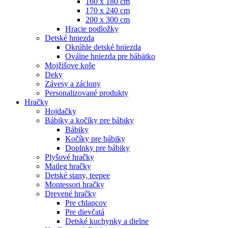
160 x 180 cm
170 x 240 cm
200 x 300 cm
Hracie podložky
Detské hniezda
Okrúhle detské hniezda
Oválne hniezda pre bábätko
Mojžišove koše
Deky
Závesy a záclony
Personalizované produkty
Hračky
Hojdačky
Bábiky a kočíky pre bábiky
Bábiky
Kočíky pre bábiky
Doplnky pre bábiky
Plyšové hračky
Maileg hračky
Detské stany, teepee
Montessori hračky
Drevené hračky
Pre chlapcov
Pre dievčatá
Detské kuchynky a dielne