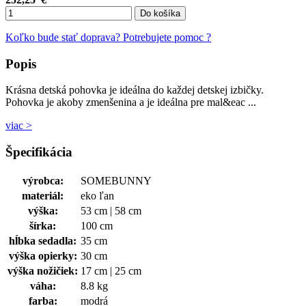
Do košíka
Koľko bude stať doprava?
Potrebujete pomoc ?
Popis
Krásna detská pohovka je ideálna do každej detskej izbičky.
Pohovka je akoby zmenšenina a je ideálna pre mal&eac ...
viac >
Špecifikácia
výrobca:
SOMEBUNNY
materiál:
eko ľan
výška:
53 cm | 58 cm
šírka:
100 cm
hĺbka sedadla:
35 cm
výška opierky:
30 cm
výška nožičiek:
17 cm | 25 cm
váha:
8.8 kg
farba:
modrá