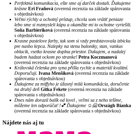
Perfektná komunikacia, ešte sme aj darček dostali. Ďakujeme
krásne
Eri Fraňová
(overená recenzia na základe spárovania
s objednávkou)
Veľmi rýchly a ochotný prístup, chcela som vrátiť peniaze
lebo sme si rozmysleli kúpu a okamžite mi to ochotne vyriešili.
Soňa Barbieriková
(overená recenzia na základe spárovania
s objednávkou)
Krasne pastelove farby, tak som si vzdy predstavovala izbicku
pre nasho krpca. Nalepky na stenu baloniky, stan, vankus
oblacik, vsetko krasne doplna priestor. Dakujem, a nadalej
budem hadzat ockom po stranke!
Petra Koczmanová
(overená recenzia na základe spárovania s objednávkou)
Královská čelenka pro syna přišla rychle a materiál kvalitní.
Doporučuji.
Ivana Menšíková
(overená recenzia na základe
spárovania s objednávkou)
Ďakujeme za miffyho je úžasný milá komunikácia, doručenie
na druhý deň
Gitka Fekete
(overená recenzia na základe
spárovania s objednávkou)
Dnes nám dorazil balík od lovel , veľmi sa z neho tešíme,
môžeme len odporúčať !💕 Ďakujeme ☺️🤗
Országh Bianka
(overená recenzia na základe spárovania s objednávkou)
Nájdete nás aj tu