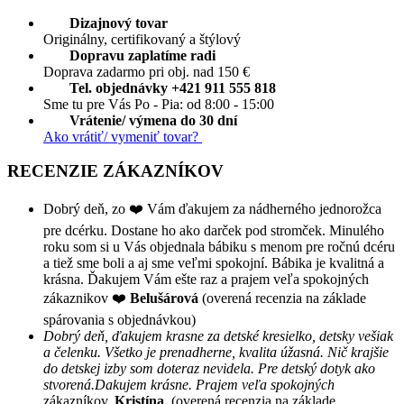
Dizajnový tovar
Originálny, certifikovaný a štýlový
Dopravu zaplatíme radi
Doprava zadarmo pri obj. nad 150 €
Tel. objednávky +421 911 555 818
Sme tu pre Vás Po - Pia: od 8:00 - 15:00
Vrátenie/ výmena do 30 dní
Ako vrátiť/ vymeniť tovar?
RECENZIE ZÁKAZNÍKOV
Dobrý deň, zo ❤️ Vám ďakujem za nádherného jednorožca
pre dcérku. Dostane ho ako darček pod stromček. Minulého
roku som si u Vás objednala bábiku s menom pre ročnú dcéru
a tiež sme boli a aj sme veľmi spokojní. Bábika je kvalitná a
krásna. Ďakujem Vám ešte raz a prajem veľa spokojných
zákaznikov ❤️
Belušárová
(overená recenzia na základe
spárovania s objednávkou)
Dobrý deň, ďakujem krasne za detské kresielko, detsky vešiak
a čelenku. Všetko je prenadherne, kvalita úžasná. Nič krajšie
do detskej izby som doteraz nevidela. Pre detský dotyk ako
stvorená.Dakujem krásne. Prajem veľa spokojných
zákazníkov.
Kristína
(overená recenzia na základe