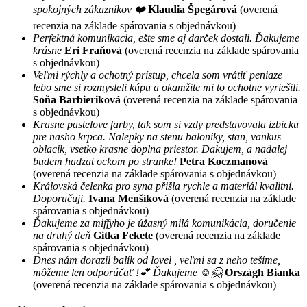
spokojných zákazníkov ❤️
Klaudia Špegárová
(overená
recenzia na základe spárovania s objednávkou)
Perfektná komunikacia, ešte sme aj darček dostali. Ďakujeme
krásne
Eri Fraňová
(overená recenzia na základe spárovania
s objednávkou)
Veľmi rýchly a ochotný prístup, chcela som vrátiť peniaze
lebo sme si rozmysleli kúpu a okamžite mi to ochotne vyriešili.
Soňa Barbieriková
(overená recenzia na základe spárovania
s objednávkou)
Krasne pastelove farby, tak som si vzdy predstavovala izbicku
pre nasho krpca. Nalepky na stenu baloniky, stan, vankus
oblacik, vsetko krasne doplna priestor. Dakujem, a nadalej
budem hadzat ockom po stranke!
Petra Koczmanová
(overená recenzia na základe spárovania s objednávkou)
Královská čelenka pro syna přišla rychle a materiál kvalitní.
Doporučuji.
Ivana Menšíková
(overená recenzia na základe
spárovania s objednávkou)
Ďakujeme za miffyho je úžasný milá komunikácia, doručenie
na druhý deň
Gitka Fekete
(overená recenzia na základe
spárovania s objednávkou)
Dnes nám dorazil balík od lovel , veľmi sa z neho tešíme,
môžeme len odporúčať !💕 Ďakujeme ☺️🤗
Országh Bianka
(overená recenzia na základe spárovania s objednávkou)