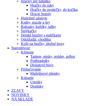
Hračky pre bábätko
Hračky do ruky
Hračky do postieľky, do kočíka
Hracie hrazdy
Hudobné nástroje
Knihy, puzzle a hry
Ruksaky, kufríky, tašky
Šmýkačky
Detské bazény s guličkami
Odrážadlá, chodítka
Koše na hračky, úložné boxy
Starostlivosť
Kŕmenie
Taniere, misky, poháre, príbor
Podbradníky
Desiatové boxy
Prebaľovanie
Mušelínové plienky
Kúpanie
Uteráky
Doplnky
ZĽAVY
NOVINKY
NA SKLADE