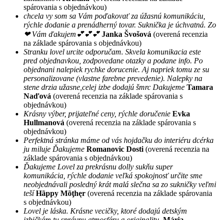
spárovania s objednávkou)
chcela vy som sa Vám poďakovať za úžasnú komunikáciu,
rýchle dodanie a prenádherný tovar. Suknička je úchvatná. Zo
❤ Vám ďakujem💕💕💕
Janka Švošová
(overená recenzia
na základe spárovania s objednávkou)
Stranku lovel urcite odporučam. Skvela komunikacia este
pred objednavkou, zodpovedane otazky a podane info. Po
objednani nalepiek rychke dorucenie. Aj napriek tomu ze su
personalizovane (vlastne farebne prevedenie). Nalepky na
stene drzia užasne,celej izbe dodajú šmrc Dakujeme
Tamara
Naďová
(overená recenzia na základe spárovania s
objednávkou)
Krásny výber, prijateľné ceny, rýchle doručenie
Evka
Hullmanová
(overená recenzia na základe spárovania s
objednávkou)
Perfektná stránka máme od vás hojdačku do interiéru dcérka
ju miluje Ďakujeme
Romanovic Dosti
(overená recenzia na
základe spárovania s objednávkou)
Ďakujeme Lovel za prekrásnu dolly sukňu super
komunikácia, rýchle dodanie veľká spokojnosť určite sme
neobjednávali posledný krát malá slečna sa zo sukničky veľmi
teší
Hãppy Mõţhęr
(overená recenzia na základe spárovania
s objednávkou)
Lovel je láska. Krásne vecičky, ktoré dodajú detským
izbičkám tu správnu atmosféru a originalitu.
Mária