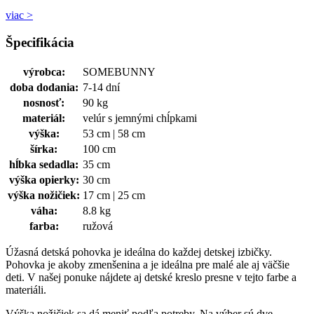
viac >
Špecifikácia
výrobca:
SOMEBUNNY
doba dodania:
7-14 dní
nosnosť:
90 kg
materiál:
velúr s jemnými chĺpkami
výška:
53 cm | 58 cm
šírka:
100 cm
hĺbka sedadla:
35 cm
výška opierky:
30 cm
výška nožičiek:
17 cm | 25 cm
váha:
8.8 kg
farba:
ružová
Úžasná detská pohovka je ideálna do každej detskej izbičky.
Pohovka je akoby zmenšenina a je ideálna pre malé ale aj väčšie
deti. V našej ponuke nájdete aj detské kreslo presne v tejto farbe a
materiáli.
Výška nožičiek sa dá meniť podľa potreby. Na výber sú dve