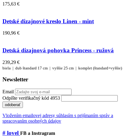
175,63 €
Detské dizajnové kreslo Linen - mint
190,96 €
Detská dizajnová pohovka Princess - ružová
239,29 €
biela |
dub
štandard 17 cm |
vyššie 25 cm |
komplet (štandard+vyššie)
Newsletter
Email
Odpíšte verifikačný kód 4953
odoberať
Vložením emailovej adresy súhlasím s prijímaním správ a
spracovaním osobných údajov
# lovel
FB a Instragram