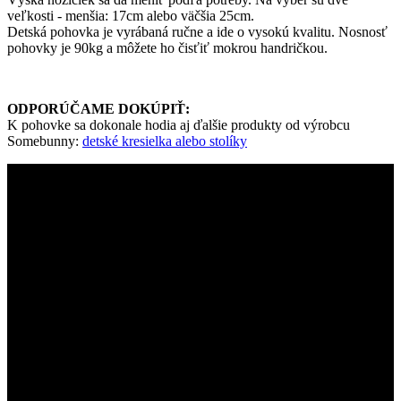
veľkosti - menšia: 17cm alebo väčšia 25cm.
Detská pohovka je vyrábaná ručne a ide o vysokú kvalitu. Nosnosť
pohovky je 90kg a môžete ho čisťiť mokrou handričkou.
ODPORÚČAME DOKÚPIŤ:
K pohovke sa dokonale hodia aj ďalšie produkty od výrobcu
Somebunny:
detské kresielka alebo stolíky