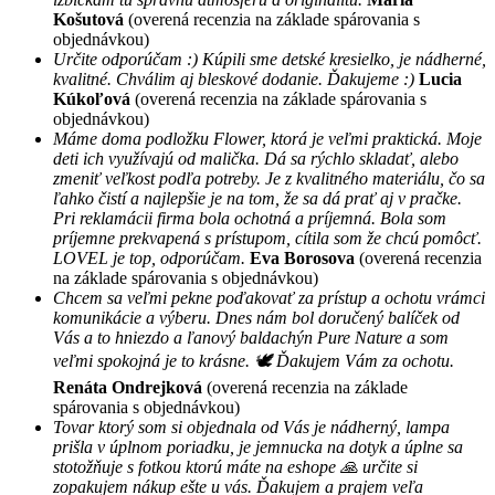
Košutová
(overená recenzia na základe spárovania s
objednávkou)
Určite odporúčam :) Kúpili sme detské kresielko, je nádherné,
kvalitné. Chválim aj bleskové dodanie. Ďakujeme :)
Lucia
Kúkoľová
(overená recenzia na základe spárovania s
objednávkou)
Máme doma podložku Flower, ktorá je veľmi praktická. Moje
deti ich využívajú od malička. Dá sa rýchlo skladať, alebo
zmeniť veľkost podľa potreby. Je z kvalitného materiálu, čo sa
ľahko čistí a najlepšie je na tom, že sa dá prať aj v pračke.
Pri reklamácii firma bola ochotná a príjemná. Bola som
príjemne prekvapená s prístupom, cítila som že chcú pomôcť.
LOVEL je top, odporúčam.
Eva Borosova
(overená recenzia
na základe spárovania s objednávkou)
Chcem sa veľmi pekne poďakovať za prístup a ochotu vrámci
komunikácie a výberu. Dnes nám bol doručený balíček od
Vás a to hniezdo a ľanový baldachýn Pure Nature a som
veľmi spokojná je to krásne. 🕊 Ďakujem Vám za ochotu.
Renáta Ondrejková
(overená recenzia na základe
spárovania s objednávkou)
Tovar ktorý som si objednala od Vás je nádherný, lampa
prišla v úplnom poriadku, je jemnucka na dotyk a úplne sa
stotožňuje s fotkou ktorú máte na eshope 🙏 určite si
zopakujem nákup ešte u vás. Ďakujem a prajem veľa