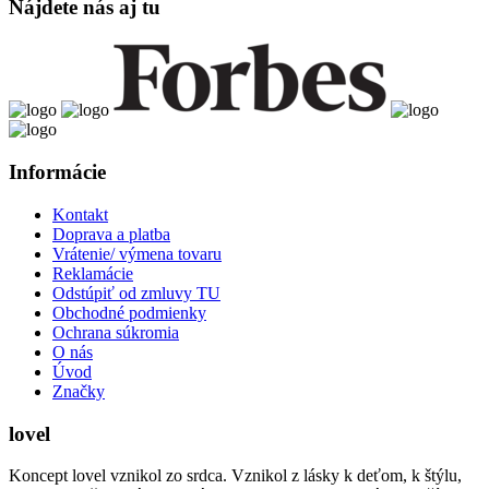
Nájdete nás aj tu
Informácie
Kontakt
Doprava a platba
Vrátenie/ výmena tovaru
Reklamácie
Odstúpiť od zmluvy TU
Obchodné podmienky
Ochrana súkromia
O nás
Úvod
Značky
lovel
Koncept lovel vznikol zo srdca. Vznikol z lásky k deťom, k štýlu,