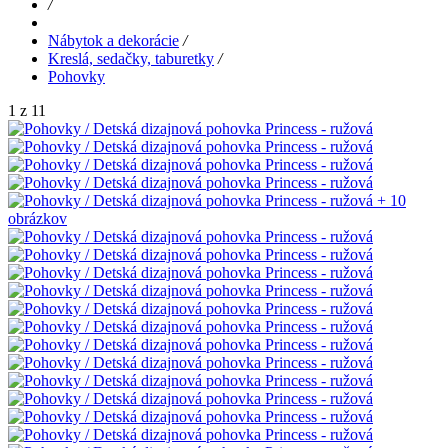
/
Nábytok a dekorácie
/
Kreslá, sedačky, taburetky
/
Pohovky
1 z 11
+ 10
obrázkov