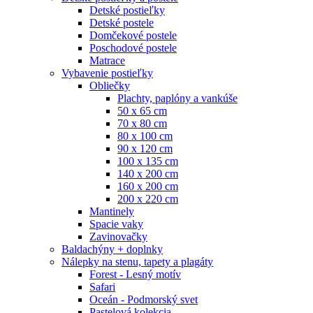
Detské postieľky
Detské postele
Domčekové postele
Poschodové postele
Matrace
Vybavenie postieľky
Obliečky
Plachty, paplóny a vankúše
50 x 65 cm
70 x 80 cm
80 x 100 cm
90 x 120 cm
100 x 135 cm
140 x 200 cm
160 x 200 cm
200 x 220 cm
Mantinely
Spacie vaky
Zavinovačky
Baldachýny + doplnky
Nálepky na stenu, tapety a plagáty
Forest - Lesný motív
Safari
Oceán - Podmorský svet
Pastelová kolekcia