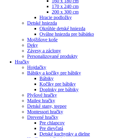
160 x 180 cm
170 x 240 cm
200 x 300 cm
Hracie podložky
Detské hniezda
Okrúhle detské hniezda
Oválne hniezda pre bábätko
Mojžišove koše
Deky
Závesy a záclony
Personalizované produkty
Hračky
Hojdačky
Bábiky a kočíky pre bábiky
Bábiky
Kočíky pre bábiky
Doplnky pre bábiky
Plyšové hračky
Maileg hračky
Detské stany, teepee
Montessori hračky
Drevené hračky
Pre chlapcov
Pre dievčatá
Detské kuchynky a dielne