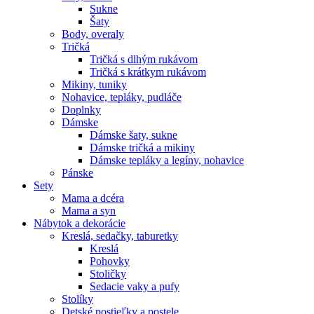
Sukne
Šaty
Body, overaly
Tričká
Tričká s dlhým rukávom
Tričká s krátkym rukávom
Mikiny, tuniky
Nohavice, tepláky, pudláče
Doplnky
Dámske
Dámske šaty, sukne
Dámske tričká a mikiny
Dámske tepláky a legíny, nohavice
Pánske
Sety
Mama a dcéra
Mama a syn
Nábytok a dekorácie
Kreslá, sedačky, taburetky
Kreslá
Pohovky
Stoličky
Sedacie vaky a pufy
Stolíky
Detské postieľky a postele