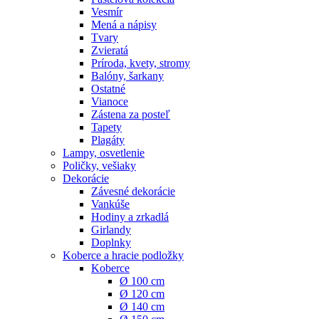
Vesmír
Mená a nápisy
Tvary
Zvieratá
Príroda, kvety, stromy
Balóny, šarkany
Ostatné
Vianoce
Zástena za posteľ
Tapety
Plagáty
Lampy, osvetlenie
Poličky, vešiaky
Dekorácie
Závesné dekorácie
Vankúše
Hodiny a zrkadlá
Girlandy
Doplnky
Koberce a hracie podložky
Koberce
Ø 100 cm
Ø 120 cm
Ø 140 cm