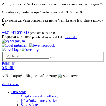
Aj my si na chvíľu doprajeme oddych a načerpáme novú energiu ✨
Objednávky budeme opäť vybavovať od 10. 08. 2026.
Ďakujeme za Vašu priazeň a prajeme Vám krásne leto plné zážitkov
💛
+421 911 555 818
prac. dni 8:00-15:00
Doprava zadarmo
pri objednávke nad 150€
viac info
Prihlásiť
0
Košík
Váš nákupný košík je zatiaľ prázdny
Zavrieť menu
Oblečenie
Čiapky, čelenky, šiltovky
Nákrčníky, tunely, šatky
Šaty, sukne