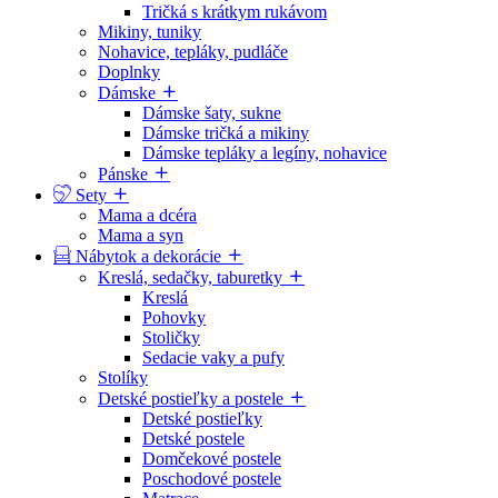
Tričká s krátkym rukávom
Mikiny, tuniky
Nohavice, tepláky, pudláče
Doplnky
Dámske
Dámske šaty, sukne
Dámske tričká a mikiny
Dámske tepláky a legíny, nohavice
Pánske
Sety
Mama a dcéra
Mama a syn
Nábytok a dekorácie
Kreslá, sedačky, taburetky
Kreslá
Pohovky
Stoličky
Sedacie vaky a pufy
Stolíky
Detské postieľky a postele
Detské postieľky
Detské postele
Domčekové postele
Poschodové postele