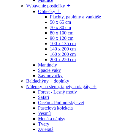
Matrace
Vybavenie postieľky
Obliečky
Plachty, paplóny a vankúše
50 x 65 cm
70 x 80 cm
80 x 100 cm
90 x 120 cm
100 x 135 cm
140 x 200 cm
160 x 200 cm
200 x 220 cm
Mantinely
Spacie vaky
Zavinovačky
Baldachýny + doplnky
Nálepky na stenu, tapety a plagáty
Forest - Lesný motív
Safari
Oceán - Podmorský svet
Pastelová kolekcia
Vesmír
Mená a nápisy
Tvary
Zvieratá