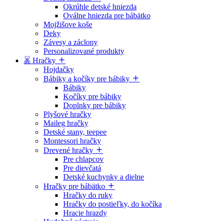
Okrúhle detské hniezda
Oválne hniezda pre bábätko
Mojžišove koše
Deky
Závesy a záclony
Personalizované produkty
Hračky
Hojdačky
Bábiky a kočíky pre bábiky
Bábiky
Kočíky pre bábiky
Doplnky pre bábiky
Plyšové hračky
Maileg hračky
Detské stany, teepee
Montessori hračky
Drevené hračky
Pre chlapcov
Pre dievčatá
Detské kuchynky a dielne
Hračky pre bábätko
Hračky do ruky
Hračky do postieľky, do kočíka
Hracie hrazdy