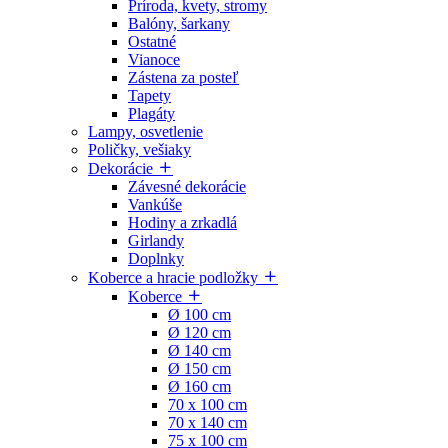
Príroda, kvety, stromy
Balóny, šarkany
Ostatné
Vianoce
Zástena za posteľ
Tapety
Plagáty
Lampy, osvetlenie
Poličky, vešiaky
Dekorácie
Závesné dekorácie
Vankúše
Hodiny a zrkadlá
Girlandy
Doplnky
Koberce a hracie podložky
Koberce
Ø 100 cm
Ø 120 cm
Ø 140 cm
Ø 150 cm
Ø 160 cm
70 x 100 cm
70 x 140 cm
75 x 100 cm