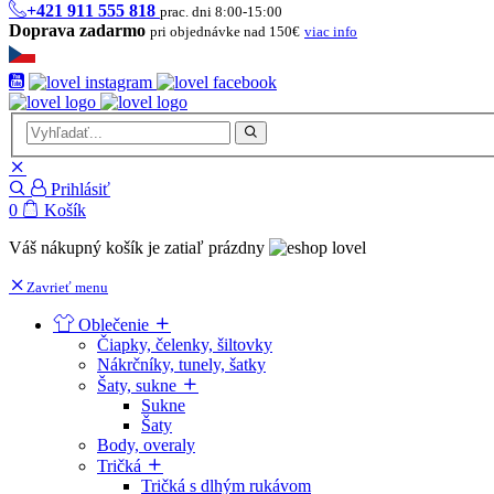
+421 911 555 818
prac. dni 8:00-15:00
Doprava zadarmo
pri objednávke nad 150€
viac info
Prihlásiť
0
Košík
Váš nákupný košík je zatiaľ prázdny
Zavrieť menu
Oblečenie
Čiapky, čelenky, šiltovky
Nákrčníky, tunely, šatky
Šaty, sukne
Sukne
Šaty
Body, overaly
Tričká
Tričká s dlhým rukávom