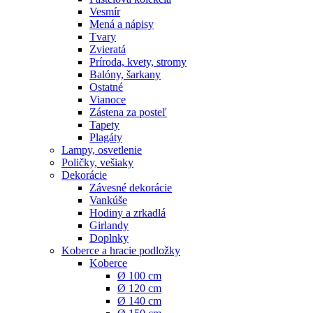
Vesmír
Mená a nápisy
Tvary
Zvieratá
Príroda, kvety, stromy
Balóny, šarkany
Ostatné
Vianoce
Zástena za posteľ
Tapety
Plagáty
Lampy, osvetlenie
Poličky, vešiaky
Dekorácie
Závesné dekorácie
Vankúše
Hodiny a zrkadlá
Girlandy
Doplnky
Koberce a hracie podložky
Koberce
Ø 100 cm
Ø 120 cm
Ø 140 cm