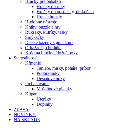
Hračky pre bábätko
Hračky do ruky
Hračky do postieľky, do kočíka
Hracie hrazdy
Hudobné nástroje
Knihy, puzzle a hry
Ruksaky, kufríky, tašky
Šmýkačky
Detské bazény s guličkami
Odrážadlá, chodítka
Koše na hračky, úložné boxy
Starostlivosť
Kŕmenie
Taniere, misky, poháre, príbor
Podbradníky
Desiatové boxy
Prebaľovanie
Mušelínové plienky
Kúpanie
Uteráky
Doplnky
ZĽAVY
NOVINKY
NA SKLADE