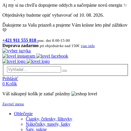
Aj my si na chvíľu doprajeme oddych a načerpáme novú energiu ✨
Objednávky budeme opäť vybavovať od 10. 08. 2026.
Ďakujeme za Vašu priazeň a prajeme Vám krásne leto plné zážitkov
💛
+421 911 555 818
prac. dni 8:00-15:00
Doprava zadarmo
pri objednávke nad 150€
viac info
Prihlásiť
0
Košík
Váš nákupný košík je zatiaľ prázdny
Zavrieť menu
Oblečenie
Čiapky, čelenky, šiltovky
Nákrčníky, tunely, šatky
Šaty, sukne