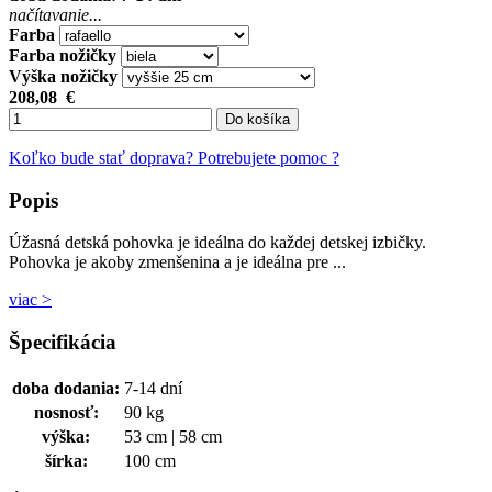
načítavanie...
Farba
Farba nožičky
Výška nožičky
208,08
€
Do košíka
Koľko bude stať doprava?
Potrebujete pomoc ?
Popis
Úžasná detská pohovka je ideálna do každej detskej izbičky.
Pohovka je akoby zmenšenina a je ideálna pre ...
viac >
Špecifikácia
doba dodania:
7-14 dní
nosnosť:
90 kg
výška:
53 cm | 58 cm
šírka:
100 cm