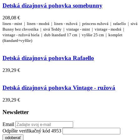
Detská dizajnová pohovka somebunny
208,08 €
linen - mint |
linen - modrá |
linen - ružová |
princess ružová |
rafaello |
sivá
Bunny bez chvostíka |
sivá Teddy |
vintage - mint |
vintage - modrá |
vintage - ružová
biela |
dub
štandard 17 cm |
vyššie 25 cm |
komplet
(štandard+vyššie)
Detská dizajnová pohovka Rafaello
239,29 €
Detská dizajnová pohovka Vintage - ružová
239,29 €
Newsletter
Email
Odpíšte verifikačný kód 4953
odoberať