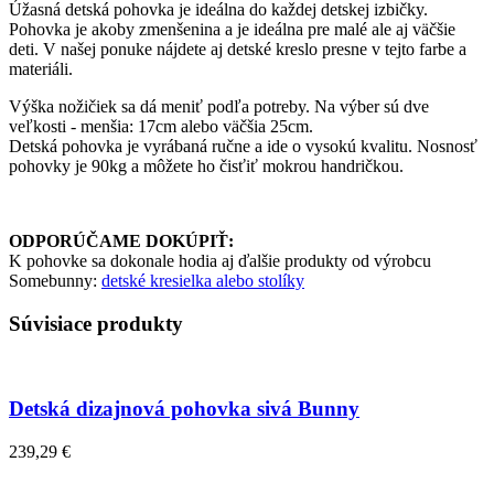
Úžasná detská pohovka je ideálna do každej detskej izbičky.
Pohovka je akoby zmenšenina a je ideálna pre malé ale aj väčšie
deti. V našej ponuke nájdete aj detské kreslo presne v tejto farbe a
materiáli.
Výška nožičiek sa dá meniť podľa potreby. Na výber sú dve
veľkosti - menšia: 17cm alebo väčšia 25cm.
Detská pohovka je vyrábaná ručne a ide o vysokú kvalitu. Nosnosť
pohovky je 90kg a môžete ho čisťiť mokrou handričkou.
ODPORÚČAME DOKÚPIŤ:
K pohovke sa dokonale hodia aj ďalšie produkty od výrobcu
Somebunny:
detské kresielka alebo stolíky
Súvisiace produkty
Detská dizajnová pohovka sivá Bunny
239,29 €