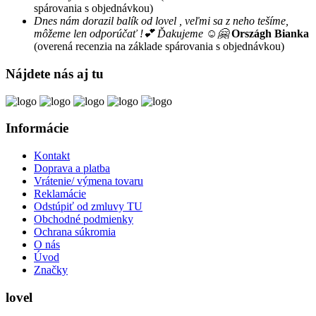
spárovania s objednávkou)
Dnes nám dorazil balík od lovel , veľmi sa z neho tešíme,
môžeme len odporúčať !💕 Ďakujeme ☺️🤗
Országh Bianka
(overená recenzia na základe spárovania s objednávkou)
Nájdete nás aj tu
Informácie
Kontakt
Doprava a platba
Vrátenie/ výmena tovaru
Reklamácie
Odstúpiť od zmluvy TU
Obchodné podmienky
Ochrana súkromia
O nás
Úvod
Značky
lovel