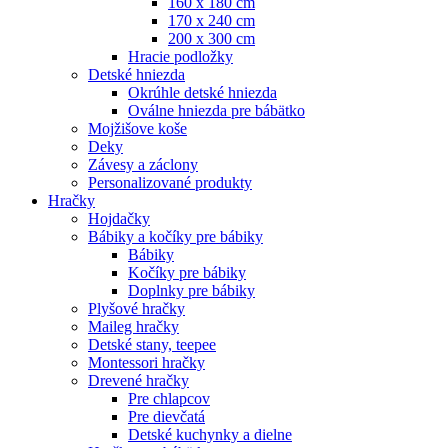
160 x 180 cm
170 x 240 cm
200 x 300 cm
Hracie podložky
Detské hniezda
Okrúhle detské hniezda
Oválne hniezda pre bábätko
Mojžišove koše
Deky
Závesy a záclony
Personalizované produkty
Hračky
Hojdačky
Bábiky a kočíky pre bábiky
Bábiky
Kočíky pre bábiky
Doplnky pre bábiky
Plyšové hračky
Maileg hračky
Detské stany, teepee
Montessori hračky
Drevené hračky
Pre chlapcov
Pre dievčatá
Detské kuchynky a dielne