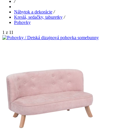
/
Nábytok a dekorácie
/
Kreslá, sedačky, taburetky
/
Pohovky
1 z 11