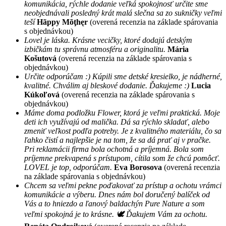
komunikácia, rýchle dodanie veľká spokojnosť určite sme
neobjednávali posledný krát malá slečna sa zo sukničky veľmi
teší
Hãppy Mõţhęr
(overená recenzia na základe spárovania
s objednávkou)
Lovel je láska. Krásne vecičky, ktoré dodajú detským
izbičkám tu správnu atmosféru a originalitu.
Mária
Košutová
(overená recenzia na základe spárovania s
objednávkou)
Určite odporúčam :) Kúpili sme detské kresielko, je nádherné,
kvalitné. Chválim aj bleskové dodanie. Ďakujeme :)
Lucia
Kúkoľová
(overená recenzia na základe spárovania s
objednávkou)
Máme doma podložku Flower, ktorá je veľmi praktická. Moje
deti ich využívajú od malička. Dá sa rýchlo skladať, alebo
zmeniť veľkost podľa potreby. Je z kvalitného materiálu, čo sa
ľahko čistí a najlepšie je na tom, že sa dá prať aj v pračke.
Pri reklamácii firma bola ochotná a príjemná. Bola som
príjemne prekvapená s prístupom, cítila som že chcú pomôcť.
LOVEL je top, odporúčam.
Eva Borosova
(overená recenzia
na základe spárovania s objednávkou)
Chcem sa veľmi pekne poďakovať za prístup a ochotu vrámci
komunikácie a výberu. Dnes nám bol doručený balíček od
Vás a to hniezdo a ľanový baldachýn Pure Nature a som
veľmi spokojná je to krásne. 🕊 Ďakujem Vám za ochotu.