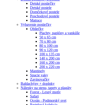
Detské postieľky
Detské postele
Domčekové postele
Poschodové postele
Matrace
Vybavenie postieľky
Obliečky
Plachty, paplóny a vankúše
50 x 65 cm
70 x 80 cm
80 x 100 cm
90 x 120 cm
100 x 135 cm
140 x 200 cm
160 x 200 cm
200 x 220 cm
Mantinely
Spacie vaky
Zavinovačky
Baldachýny + doplnky
Nálepky na stenu, tapety a plagáty
Forest - Lesný motív
Safari
Oceán - Podmorský svet
Pastelová kolekcia