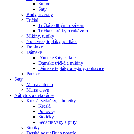
Sukne
Šaty
Body, overaly
Tričká
Tričká s dlhým rukávom
Tričká s krátkym rukávom
Mikiny, tuniky
Nohavice, tepláky, pudláče
Doplnky
Dámske
Dámske šaty, sukne
Dámske tričká a mikiny
Dámske tepláky a legíny, nohavice
Pánske
Sety
Mama a dcéra
Mama a syn
Nábytok a dekorácie
Kreslá, sedačky, taburetky
Kreslá
Pohovky
Stoličky
Sedacie vaky a pufy
Stolíky
Detské postieľky a postele