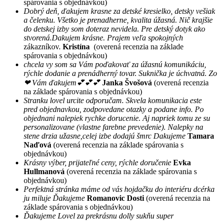
spárovania s objednávkou)
Dobrý deň, ďakujem krasne za detské kresielko, detsky vešiak
a čelenku. Všetko je prenadherne, kvalita úžasná. Nič krajšie
do detskej izby som doteraz nevidela. Pre detský dotyk ako
stvorená.Dakujem krásne. Prajem veľa spokojných
zákazníkov.
Kristína
(overená recenzia na základe
spárovania s objednávkou)
chcela vy som sa Vám poďakovať za úžasnú komunikáciu,
rýchle dodanie a prenádherný tovar. Suknička je úchvatná. Zo
❤ Vám ďakujem💕💕💕
Janka Švošová
(overená recenzia
na základe spárovania s objednávkou)
Stranku lovel urcite odporučam. Skvela komunikacia este
pred objednavkou, zodpovedane otazky a podane info. Po
objednani nalepiek rychke dorucenie. Aj napriek tomu ze su
personalizovane (vlastne farebne prevedenie). Nalepky na
stene drzia užasne,celej izbe dodajú šmrc Dakujeme
Tamara
Naďová
(overená recenzia na základe spárovania s
objednávkou)
Krásny výber, prijateľné ceny, rýchle doručenie
Evka
Hullmanová
(overená recenzia na základe spárovania s
objednávkou)
Perfektná stránka máme od vás hojdačku do interiéru dcérka
ju miluje Ďakujeme
Romanovic Dosti
(overená recenzia na
základe spárovania s objednávkou)
Ďakujeme Lovel za prekrásnu dolly sukňu super