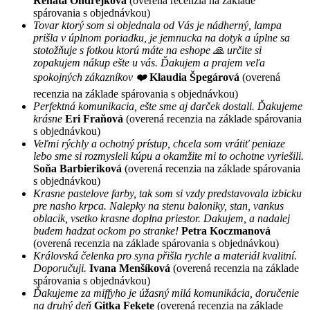
Renáta Ondrejková
(overená recenzia na základe
spárovania s objednávkou)
Tovar ktorý som si objednala od Vás je nádherný, lampa
prišla v úplnom poriadku, je jemnucka na dotyk a úplne sa
stotožňuje s fotkou ktorú máte na eshope 🙏 určite si
zopakujem nákup ešte u vás. Ďakujem a prajem veľa
spokojných zákazníkov ❤️
Klaudia Špegárová
(overená
recenzia na základe spárovania s objednávkou)
Perfektná komunikacia, ešte sme aj darček dostali. Ďakujeme
krásne
Eri Fraňová
(overená recenzia na základe spárovania
s objednávkou)
Veľmi rýchly a ochotný prístup, chcela som vrátiť peniaze
lebo sme si rozmysleli kúpu a okamžite mi to ochotne vyriešili.
Soňa Barbieriková
(overená recenzia na základe spárovania
s objednávkou)
Krasne pastelove farby, tak som si vzdy predstavovala izbicku
pre nasho krpca. Nalepky na stenu baloniky, stan, vankus
oblacik, vsetko krasne doplna priestor. Dakujem, a nadalej
budem hadzat ockom po stranke!
Petra Koczmanová
(overená recenzia na základe spárovania s objednávkou)
Královská čelenka pro syna přišla rychle a materiál kvalitní.
Doporučuji.
Ivana Menšíková
(overená recenzia na základe
spárovania s objednávkou)
Ďakujeme za miffyho je úžasný milá komunikácia, doručenie
na druhý deň
Gitka Fekete
(overená recenzia na základe