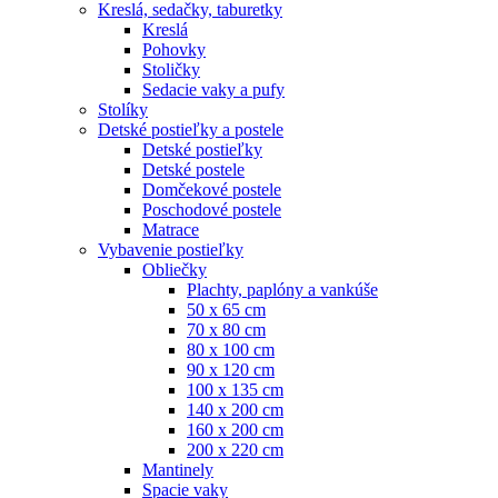
Kreslá, sedačky, taburetky
Kreslá
Pohovky
Stoličky
Sedacie vaky a pufy
Stolíky
Detské postieľky a postele
Detské postieľky
Detské postele
Domčekové postele
Poschodové postele
Matrace
Vybavenie postieľky
Obliečky
Plachty, paplóny a vankúše
50 x 65 cm
70 x 80 cm
80 x 100 cm
90 x 120 cm
100 x 135 cm
140 x 200 cm
160 x 200 cm
200 x 220 cm
Mantinely
Spacie vaky