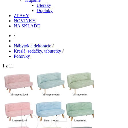
Kúpanie
Uteráky
Doplnky
ZĽAVY
NOVINKY
NA SKLADE
/
Nábytok a dekorácie
/
Kreslá, sedačky, taburetky
/
Pohovky
1 z 11