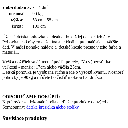
doba dodania:
7-14 dní
nosnosť:
90 kg
výška:
53 cm | 58 cm
šírka:
100 cm
Úžasná detská pohovka je ideálna do každej detskej izbičky.
Pohovka je akoby zmenšenina a je ideálna pre malé ale aj väčšie
deti. V našej ponuke nájdete aj detské kreslo presne v tejto farbe a
materiáli.
Výška nožičiek sa dá meniť podľa potreby. Na výber sú dve
veľkosti - menšia: 17cm alebo väčšia 25cm.
Detská pohovka je vyrábaná ručne a ide o vysokú kvalitu. Nosnosť
pohovky je 90kg a môžete ho čisťiť mokrou handričkou.
ODPORÚČAME DOKÚPIŤ:
K pohovke sa dokonale hodia aj ďalšie produkty od výrobcu
Somebunny:
detské kresielka alebo stolíky
Súvisiace produkty