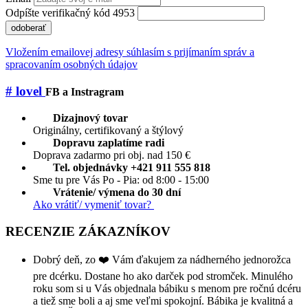
Odpíšte verifikačný kód 4953
odoberať
Vložením emailovej adresy súhlasím s prijímaním správ a
spracovaním osobných údajov
# lovel
FB a Instragram
Dizajnový tovar
Originálny, certifikovaný a štýlový
Dopravu zaplatíme radi
Doprava zadarmo pri obj. nad 150 €
Tel. objednávky +421 911 555 818
Sme tu pre Vás Po - Pia: od 8:00 - 15:00
Vrátenie/ výmena do 30 dní
Ako vrátiť/ vymeniť tovar?
RECENZIE ZÁKAZNÍKOV
Dobrý deň, zo ❤️ Vám ďakujem za nádherného jednorožca
pre dcérku. Dostane ho ako darček pod stromček. Minulého
roku som si u Vás objednala bábiku s menom pre ročnú dcéru
a tiež sme boli a aj sme veľmi spokojní. Bábika je kvalitná a