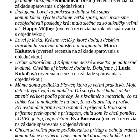
ju miluje Ďakujeme
Romanovic Dosti
(overená recenzia na
základe spárovania s objednávkou)
Ďakujeme Lovel za prekrásnu dolly sukňu super
komunikácia, rýchle dodanie veľká spokojnosť určite sme
neobjednávali posledný krát malá slečna sa zo sukničky veľmi
teší
Hãppy Mõţhęr
(overená recenzia na základe spárovania
s objednávkou)
Lovel je láska. Krásne vecičky, ktoré dodajú detským
izbičkám tu správnu atmosféru a originalitu.
Mária
Košutová
(overená recenzia na základe spárovania s
objednávkou)
Určite odporúčam :) Kúpili sme detské kresielko, je nádherné,
kvalitné. Chválim aj bleskové dodanie. Ďakujeme :)
Lucia
Kúkoľová
(overená recenzia na základe spárovania s
objednávkou)
Máme doma podložku Flower, ktorá je veľmi praktická. Moje
deti ich využívajú od malička. Dá sa rýchlo skladať, alebo
zmeniť veľkost podľa potreby. Je z kvalitného materiálu, čo sa
ľahko čistí a najlepšie je na tom, že sa dá prať aj v pračke.
Pri reklamácii firma bola ochotná a príjemná. Bola som
príjemne prekvapená s prístupom, cítila som že chcú pomôcť.
LOVEL je top, odporúčam.
Eva Borosova
(overená recenzia
na základe spárovania s objednávkou)
Chcem sa veľmi pekne poďakovať za prístup a ochotu vrámci
komunikácie a výberu. Dnes nám bol doručený balíček od