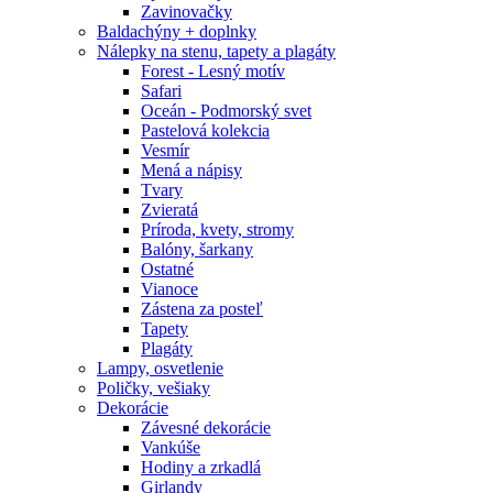
Zavinovačky
Baldachýny + doplnky
Nálepky na stenu, tapety a plagáty
Forest - Lesný motív
Safari
Oceán - Podmorský svet
Pastelová kolekcia
Vesmír
Mená a nápisy
Tvary
Zvieratá
Príroda, kvety, stromy
Balóny, šarkany
Ostatné
Vianoce
Zástena za posteľ
Tapety
Plagáty
Lampy, osvetlenie
Poličky, vešiaky
Dekorácie
Závesné dekorácie
Vankúše
Hodiny a zrkadlá
Girlandy