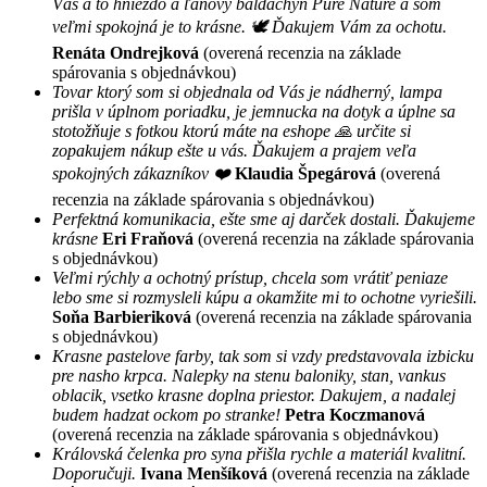
Vás a to hniezdo a ľanový baldachýn Pure Nature a som
veľmi spokojná je to krásne. 🕊 Ďakujem Vám za ochotu.
Renáta Ondrejková
(overená recenzia na základe
spárovania s objednávkou)
Tovar ktorý som si objednala od Vás je nádherný, lampa
prišla v úplnom poriadku, je jemnucka na dotyk a úplne sa
stotožňuje s fotkou ktorú máte na eshope 🙏 určite si
zopakujem nákup ešte u vás. Ďakujem a prajem veľa
spokojných zákazníkov ❤️
Klaudia Špegárová
(overená
recenzia na základe spárovania s objednávkou)
Perfektná komunikacia, ešte sme aj darček dostali. Ďakujeme
krásne
Eri Fraňová
(overená recenzia na základe spárovania
s objednávkou)
Veľmi rýchly a ochotný prístup, chcela som vrátiť peniaze
lebo sme si rozmysleli kúpu a okamžite mi to ochotne vyriešili.
Soňa Barbieriková
(overená recenzia na základe spárovania
s objednávkou)
Krasne pastelove farby, tak som si vzdy predstavovala izbicku
pre nasho krpca. Nalepky na stenu baloniky, stan, vankus
oblacik, vsetko krasne doplna priestor. Dakujem, a nadalej
budem hadzat ockom po stranke!
Petra Koczmanová
(overená recenzia na základe spárovania s objednávkou)
Královská čelenka pro syna přišla rychle a materiál kvalitní.
Doporučuji.
Ivana Menšíková
(overená recenzia na základe