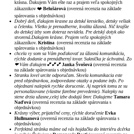
krásna. Ďakujem Vám ešte raz a prajem veľa spokojných
zákaznikov ❤️
Belušárová
(overená recenzia na základe
spárovania s objednávkou)
Dobrý deň, ďakujem krasne za detské kresielko, detsky vešiak
a čelenku. Všetko je prenadherne, kvalita úžasná. Nič krajšie
do detskej izby som doteraz nevidela. Pre detský dotyk ako
stvorená.Dakujem krásne. Prajem veľa spokojných
zákazníkov.
Kristína
(overená recenzia na základe
spárovania s objednávkou)
chcela vy som sa Vám poďakovať za úžasnú komunikáciu,
rýchle dodanie a prenádherný tovar. Suknička je úchvatná. Zo
❤ Vám ďakujem💕💕💕
Janka Švošová
(overená recenzia
na základe spárovania s objednávkou)
Stranku lovel urcite odporučam. Skvela komunikacia este
pred objednavkou, zodpovedane otazky a podane info. Po
objednani nalepiek rychke dorucenie. Aj napriek tomu ze su
personalizovane (vlastne farebne prevedenie). Nalepky na
stene drzia užasne,celej izbe dodajú šmrc Dakujeme
Tamara
Naďová
(overená recenzia na základe spárovania s
objednávkou)
Krásny výber, prijateľné ceny, rýchle doručenie
Evka
Hullmanová
(overená recenzia na základe spárovania s
objednávkou)
Perfektná stránka máme od vás hojdačku do interiéru dcérka