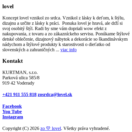
lovel
Koncept lovel vznikol zo srdca. Vznikol z lásky k deťom, k štýlu,
dizajnu a určite z lásky k práci. Ponuka lovel je hravá, ale drží si
svoj osobitý štýl. Radi by sme vám dopriali wow efekt z
nakupovania, z tovaru a zo zákazníckeho servisu. Ponúkame štýlové
detské oblečenie, dizajnový nábytok a dekorácie so škandinávskym
nádychom a štýlové produkty k starostivosti o dieťatko od
slovenských a zahraničných ...
viac info
Kontakt
KURTMAN, s.r.o.
Parková ulica 585/8
919 42 Voderady
+421 911 555 818
zosrdca@lovel.sk
Facebook
You Tube
Instagram
Copyright (C) 2026
zo 💛 lovel
. Všetky práva vyhradené.