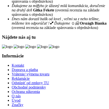
spárovania s objednávkou)
Ďakujeme za miffyho je úžasný milá komunikácia, doručenie
na druhý deň
Gitka Fekete
(overená recenzia na základe
spárovania s objednávkou)
Dnes nám dorazil balík od lovel , veľmi sa z neho tešíme,
môžeme len odporúčať !💕 Ďakujeme ☺️🤗
Országh Bianka
(overená recenzia na základe spárovania s objednávkou)
Nájdete nás aj tu
Informácie
Kontakt
Doprava a platba
Vrátenie/ výmena tovaru
Reklamácie
Odstúpiť od zmluvy TU
Obchodné podmienky
Ochrana súkromia
O nás
Úvod
Značky