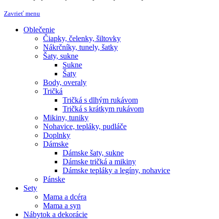
Zavrieť menu
Oblečenie
Čiapky, čelenky, šiltovky
Nákrčníky, tunely, šatky
Šaty, sukne
Sukne
Šaty
Body, overaly
Tričká
Tričká s dlhým rukávom
Tričká s krátkym rukávom
Mikiny, tuniky
Nohavice, tepláky, pudláče
Doplnky
Dámske
Dámske šaty, sukne
Dámske tričká a mikiny
Dámske tepláky a legíny, nohavice
Pánske
Sety
Mama a dcéra
Mama a syn
Nábytok a dekorácie