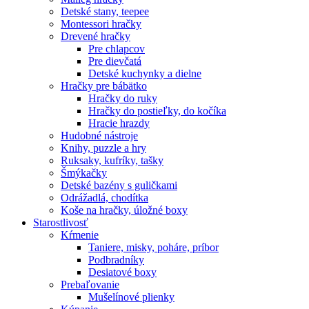
Detské stany, teepee
Montessori hračky
Drevené hračky
Pre chlapcov
Pre dievčatá
Detské kuchynky a dielne
Hračky pre bábätko
Hračky do ruky
Hračky do postieľky, do kočíka
Hracie hrazdy
Hudobné nástroje
Knihy, puzzle a hry
Ruksaky, kufríky, tašky
Šmýkačky
Detské bazény s guličkami
Odrážadlá, chodítka
Koše na hračky, úložné boxy
Starostlivosť
Kŕmenie
Taniere, misky, poháre, príbor
Podbradníky
Desiatové boxy
Prebaľovanie
Mušelínové plienky