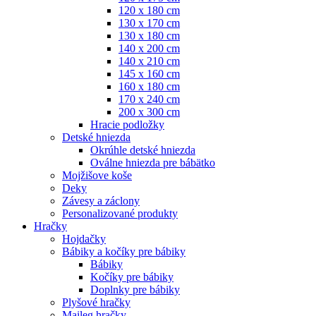
120 x 180 cm
130 x 170 cm
130 x 180 cm
140 x 200 cm
140 x 210 cm
145 x 160 cm
160 x 180 cm
170 x 240 cm
200 x 300 cm
Hracie podložky
Detské hniezda
Okrúhle detské hniezda
Oválne hniezda pre bábätko
Mojžišove koše
Deky
Závesy a záclony
Personalizované produkty
Hračky
Hojdačky
Bábiky a kočíky pre bábiky
Bábiky
Kočíky pre bábiky
Doplnky pre bábiky
Plyšové hračky
Maileg hračky