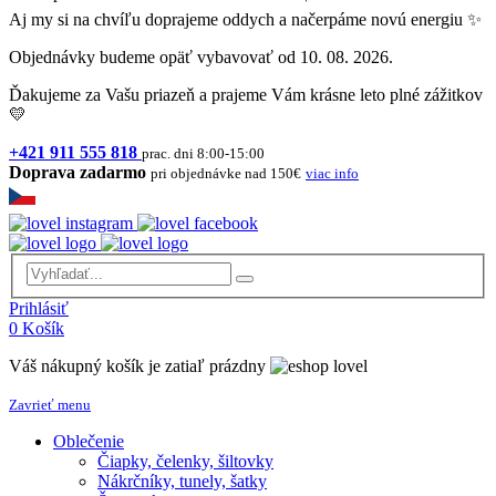
Aj my si na chvíľu doprajeme oddych a načerpáme novú energiu ✨
Objednávky budeme opäť vybavovať od 10. 08. 2026.
Ďakujeme za Vašu priazeň a prajeme Vám krásne leto plné zážitkov
💛
+421 911 555 818
prac. dni 8:00-15:00
Doprava zadarmo
pri objednávke nad 150€
viac info
Prihlásiť
0
Košík
Váš nákupný košík je zatiaľ prázdny
Zavrieť menu
Oblečenie
Čiapky, čelenky, šiltovky
Nákrčníky, tunely, šatky