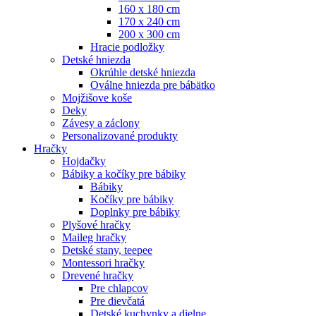
160 x 180 cm
170 x 240 cm
200 x 300 cm
Hracie podložky
Detské hniezda
Okrúhle detské hniezda
Oválne hniezda pre bábätko
Mojžišove koše
Deky
Závesy a záclony
Personalizované produkty
Hračky
Hojdačky
Bábiky a kočíky pre bábiky
Bábiky
Kočíky pre bábiky
Doplnky pre bábiky
Plyšové hračky
Maileg hračky
Detské stany, teepee
Montessori hračky
Drevené hračky
Pre chlapcov
Pre dievčatá
Detské kuchynky a dielne