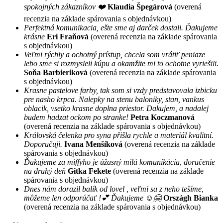
spokojných zákazníkov ❤️
Klaudia Špegárová
(overená
recenzia na základe spárovania s objednávkou)
Perfektná komunikacia, ešte sme aj darček dostali. Ďakujeme
krásne
Eri Fraňová
(overená recenzia na základe spárovania
s objednávkou)
Veľmi rýchly a ochotný prístup, chcela som vrátiť peniaze
lebo sme si rozmysleli kúpu a okamžite mi to ochotne vyriešili.
Soňa Barbieriková
(overená recenzia na základe spárovania
s objednávkou)
Krasne pastelove farby, tak som si vzdy predstavovala izbicku
pre nasho krpca. Nalepky na stenu baloniky, stan, vankus
oblacik, vsetko krasne doplna priestor. Dakujem, a nadalej
budem hadzat ockom po stranke!
Petra Koczmanová
(overená recenzia na základe spárovania s objednávkou)
Královská čelenka pro syna přišla rychle a materiál kvalitní.
Doporučuji.
Ivana Menšíková
(overená recenzia na základe
spárovania s objednávkou)
Ďakujeme za miffyho je úžasný milá komunikácia, doručenie
na druhý deň
Gitka Fekete
(overená recenzia na základe
spárovania s objednávkou)
Dnes nám dorazil balík od lovel , veľmi sa z neho tešíme,
môžeme len odporúčať !💕 Ďakujeme ☺️🤗
Országh Bianka
(overená recenzia na základe spárovania s objednávkou)