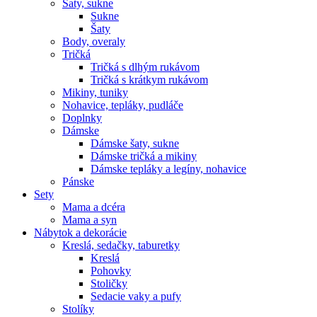
Šaty, sukne
Sukne
Šaty
Body, overaly
Tričká
Tričká s dlhým rukávom
Tričká s krátkym rukávom
Mikiny, tuniky
Nohavice, tepláky, pudláče
Doplnky
Dámske
Dámske šaty, sukne
Dámske tričká a mikiny
Dámske tepláky a legíny, nohavice
Pánske
Sety
Mama a dcéra
Mama a syn
Nábytok a dekorácie
Kreslá, sedačky, taburetky
Kreslá
Pohovky
Stoličky
Sedacie vaky a pufy
Stolíky