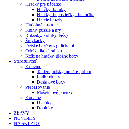
Hračky pre bábätko
Hračky do ruky
Hračky do postieľky, do kočíka
Hracie hrazdy
Hudobné nástroje
Knihy, puzzle a hry
Ruksaky, kufríky, tašky
Šmýkačky
Detské bazény s guličkami
Odrážadlá, chodítka
Koše na hračky, úložné boxy
Starostlivosť
Kŕmenie
Taniere, misky, poháre, príbor
Podbradníky
Desiatové boxy
Prebaľovanie
Mušelínové plienky
Kúpanie
Uteráky
Doplnky
ZĽAVY
NOVINKY
NA SKLADE