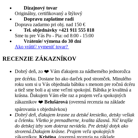
Dizajnový tovar
Originálny, certifikovaný a štýlový
Dopravu zaplatíme radi
Doprava zadarmo pri obj. nad 150 €
Tel. objednávky +421 911 555 818
Sme tu pre Vás Po - Pia: od 8:00 - 15:00
Vrátenie/ výmena do 30 dní
Ako vrátiť/ vymeniť tovar?
RECENZIE ZÁKAZNÍKOV
Dobrý deň, zo ❤️ Vám ďakujem za nádherného jednorožca
pre dcérku. Dostane ho ako darček pod stromček. Minulého
roku som si u Vás objednala bábiku s menom pre ročnú dcéru
a tiež sme boli a aj sme veľmi spokojní. Bábika je kvalitná a
krásna. Ďakujem Vám ešte raz a prajem veľa spokojných
zákaznikov ❤️
Belušárová
(overená recenzia na základe
spárovania s objednávkou)
Dobrý deň, ďakujem krasne za detské kresielko, detsky vešiak
a čelenku. Všetko je prenadherne, kvalita úžasná. Nič krajšie
do detskej izby som doteraz nevidela. Pre detský dotyk ako
stvorená.Dakujem krásne. Prajem veľa spokojných
zákazníkov.
Kristína
(overená recenzia na základe