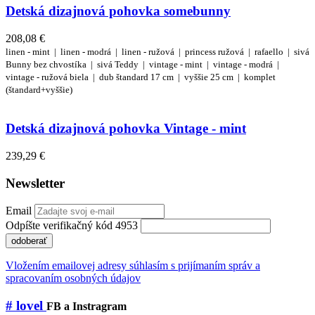
Detská dizajnová pohovka somebunny
208,08 €
linen - mint |
linen - modrá |
linen - ružová |
princess ružová |
rafaello |
sivá
Bunny bez chvostíka |
sivá Teddy |
vintage - mint |
vintage - modrá |
vintage - ružová
biela |
dub
štandard 17 cm |
vyššie 25 cm |
komplet
(štandard+vyššie)
Detská dizajnová pohovka Vintage - mint
239,29 €
Newsletter
Email
Odpíšte verifikačný kód 4953
odoberať
Vložením emailovej adresy súhlasím s prijímaním správ a
spracovaním osobných údajov
# lovel
FB a Instragram