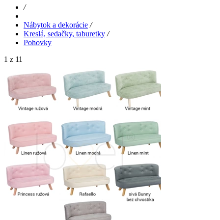
/
Nábytok a dekorácie
/
Kreslá, sedačky, taburetky
/
Pohovky
1 z 11