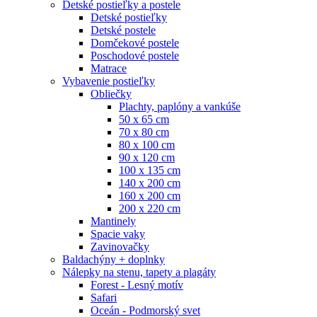
Detské postieľky a postele
Detské postieľky
Detské postele
Domčekové postele
Poschodové postele
Matrace
Vybavenie postieľky
Obliečky
Plachty, paplóny a vankúše
50 x 65 cm
70 x 80 cm
80 x 100 cm
90 x 120 cm
100 x 135 cm
140 x 200 cm
160 x 200 cm
200 x 220 cm
Mantinely
Spacie vaky
Zavinovačky
Baldachýny + doplnky
Nálepky na stenu, tapety a plagáty
Forest - Lesný motív
Safari
Oceán - Podmorský svet