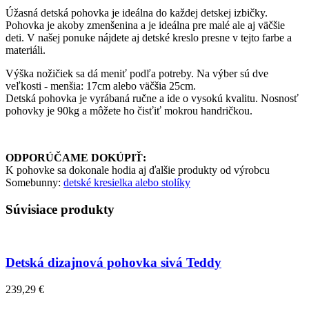
Úžasná detská pohovka je ideálna do každej detskej izbičky.
Pohovka je akoby zmenšenina a je ideálna pre malé ale aj väčšie
deti. V našej ponuke nájdete aj detské kreslo presne v tejto farbe a
materiáli.
Výška nožičiek sa dá meniť podľa potreby. Na výber sú dve
veľkosti - menšia: 17cm alebo väčšia 25cm.
Detská pohovka je vyrábaná ručne a ide o vysokú kvalitu. Nosnosť
pohovky je 90kg a môžete ho čisťiť mokrou handričkou.
ODPORÚČAME DOKÚPIŤ:
K pohovke sa dokonale hodia aj ďalšie produkty od výrobcu
Somebunny:
detské kresielka alebo stolíky
Súvisiace produkty
Detská dizajnová pohovka sivá Teddy
239,29 €