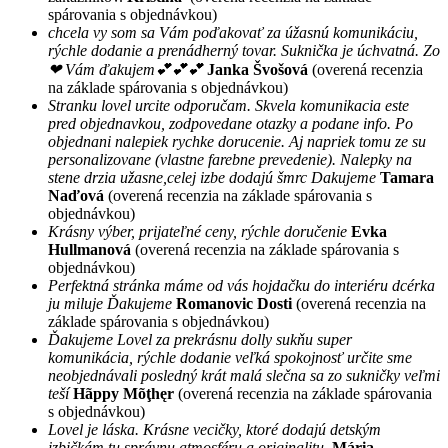
spárovania s objednávkou)
chcela vy som sa Vám poďakovať za úžasnú komunikáciu,
rýchle dodanie a prenádherný tovar. Suknička je úchvatná. Zo
❤ Vám ďakujem💕💕💕
Janka Švošová
(overená recenzia
na základe spárovania s objednávkou)
Stranku lovel urcite odporučam. Skvela komunikacia este
pred objednavkou, zodpovedane otazky a podane info. Po
objednani nalepiek rychke dorucenie. Aj napriek tomu ze su
personalizovane (vlastne farebne prevedenie). Nalepky na
stene drzia užasne,celej izbe dodajú šmrc Dakujeme
Tamara
Naďová
(overená recenzia na základe spárovania s
objednávkou)
Krásny výber, prijateľné ceny, rýchle doručenie
Evka
Hullmanová
(overená recenzia na základe spárovania s
objednávkou)
Perfektná stránka máme od vás hojdačku do interiéru dcérka
ju miluje Ďakujeme
Romanovic Dosti
(overená recenzia na
základe spárovania s objednávkou)
Ďakujeme Lovel za prekrásnu dolly sukňu super
komunikácia, rýchle dodanie veľká spokojnosť určite sme
neobjednávali posledný krát malá slečna sa zo sukničky veľmi
teší
Hãppy Mõţhęr
(overená recenzia na základe spárovania
s objednávkou)
Lovel je láska. Krásne vecičky, ktoré dodajú detským
izbičkám tu správnu atmosféru a originalitu.
Mária