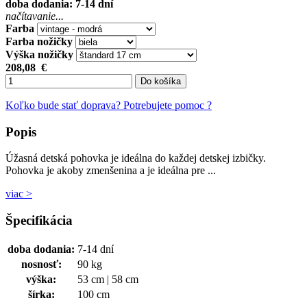
doba dodania: 7-14 dní
načítavanie...
Farba
Farba nožičky
Výška nožičky
208,08
€
Do košíka
Koľko bude stať doprava?
Potrebujete pomoc ?
Popis
Úžasná detská pohovka je ideálna do každej detskej izbičky.
Pohovka je akoby zmenšenina a je ideálna pre ...
viac >
Špecifikácia
doba dodania:
7-14 dní
nosnosť:
90 kg
výška:
53 cm | 58 cm
šírka:
100 cm