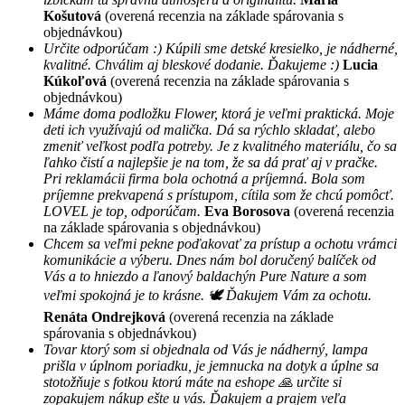
Košutová
(overená recenzia na základe spárovania s
objednávkou)
Určite odporúčam :) Kúpili sme detské kresielko, je nádherné,
kvalitné. Chválim aj bleskové dodanie. Ďakujeme :)
Lucia
Kúkoľová
(overená recenzia na základe spárovania s
objednávkou)
Máme doma podložku Flower, ktorá je veľmi praktická. Moje
deti ich využívajú od malička. Dá sa rýchlo skladať, alebo
zmeniť veľkost podľa potreby. Je z kvalitného materiálu, čo sa
ľahko čistí a najlepšie je na tom, že sa dá prať aj v pračke.
Pri reklamácii firma bola ochotná a príjemná. Bola som
príjemne prekvapená s prístupom, cítila som že chcú pomôcť.
LOVEL je top, odporúčam.
Eva Borosova
(overená recenzia
na základe spárovania s objednávkou)
Chcem sa veľmi pekne poďakovať za prístup a ochotu vrámci
komunikácie a výberu. Dnes nám bol doručený balíček od
Vás a to hniezdo a ľanový baldachýn Pure Nature a som
veľmi spokojná je to krásne. 🕊 Ďakujem Vám za ochotu.
Renáta Ondrejková
(overená recenzia na základe
spárovania s objednávkou)
Tovar ktorý som si objednala od Vás je nádherný, lampa
prišla v úplnom poriadku, je jemnucka na dotyk a úplne sa
stotožňuje s fotkou ktorú máte na eshope 🙏 určite si
zopakujem nákup ešte u vás. Ďakujem a prajem veľa