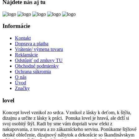
Nájdete nás aj tu
Informácie
Kontakt
Doprava a platba
Vrátenie/ výmena tovaru
Reklamácie
Odstúpiť od zmluvy TU
Obchodné podmienky
Ochrana súkromia
O nás
Úvod
Značky
lovel
Koncept lovel vznikol zo srdca. Vznikol z lásky k deťom, k štýlu,
dizajnu a určite z lásky k práci. Ponuka lovel je hravá, ale drží si
svoj osobitý štýl. Radi by sme vám dopriali wow efekt z
nakupovania, z tovaru a zo zákazníckeho servisu. Ponúkame štýlové
detské oblečenie, dizajnový nábytok a dekorácie so škandinávskym