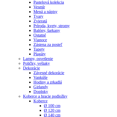
Pastelová kolekcia
Vesmír
Mená a nápisy
Tvary
Zvieratá
Príroda, kvety, stromy
Balóny, šarkany
Ostatné
Vianoce
Zástena za posteľ
Tapety
Plagáty
Lampy, osvetlenie
Poličky, vešiaky
Dekorácie
Závesné dekorácie
Vankúše
Hodiny a zrkadlá
Girlandy
Doplnky
Koberce a hracie podložky
Koberce
Ø 100 cm
Ø 120 cm
Ø 140 cm