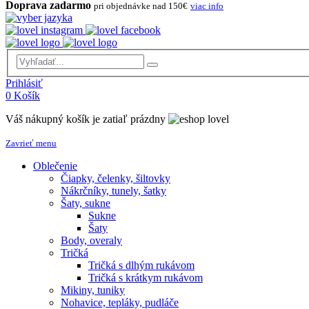
Doprava zadarmo
pri objednávke nad 150€
viac info
Prihlásiť
0
Košík
Váš nákupný košík je zatiaľ prázdny
Zavrieť menu
Oblečenie
Čiapky, čelenky, šiltovky
Nákrčníky, tunely, šatky
Šaty, sukne
Sukne
Šaty
Body, overaly
Tričká
Tričká s dlhým rukávom
Tričká s krátkym rukávom
Mikiny, tuniky
Nohavice, tepláky, pudláče