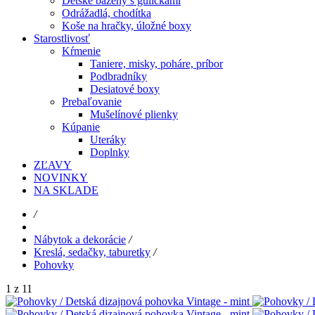
Detské bazény s guličkami
Odrážadlá, chodítka
Koše na hračky, úložné boxy
Starostlivosť
Kŕmenie
Taniere, misky, poháre, príbor
Podbradníky
Desiatové boxy
Prebaľovanie
Mušelínové plienky
Kúpanie
Uteráky
Doplnky
ZĽAVY
NOVINKY
NA SKLADE
/
Nábytok a dekorácie
/
Kreslá, sedačky, taburetky
/
Pohovky
1 z 11