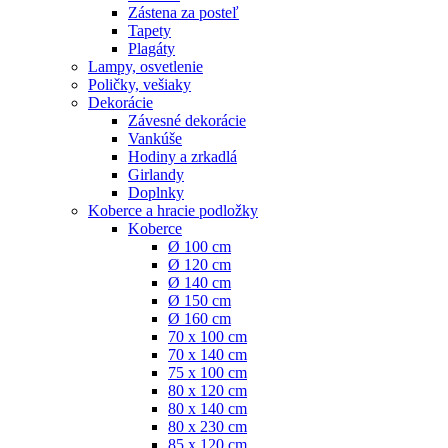
Zástena za posteľ
Tapety
Plagáty
Lampy, osvetlenie
Poličky, vešiaky
Dekorácie
Závesné dekorácie
Vankúše
Hodiny a zrkadlá
Girlandy
Doplnky
Koberce a hracie podložky
Koberce
Ø 100 cm
Ø 120 cm
Ø 140 cm
Ø 150 cm
Ø 160 cm
70 x 100 cm
70 x 140 cm
75 x 100 cm
80 x 120 cm
80 x 140 cm
80 x 230 cm
85 x 120 cm