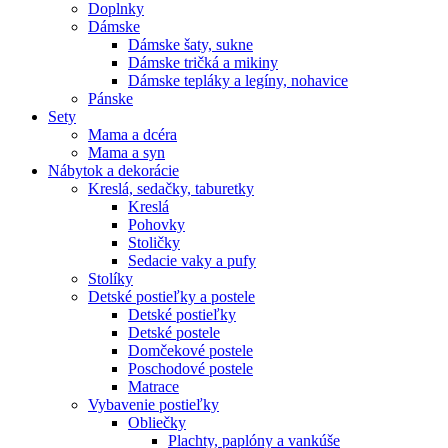
Doplnky
Dámske
Dámske šaty, sukne
Dámske tričká a mikiny
Dámske tepláky a legíny, nohavice
Pánske
Sety
Mama a dcéra
Mama a syn
Nábytok a dekorácie
Kreslá, sedačky, taburetky
Kreslá
Pohovky
Stoličky
Sedacie vaky a pufy
Stolíky
Detské postieľky a postele
Detské postieľky
Detské postele
Domčekové postele
Poschodové postele
Matrace
Vybavenie postieľky
Obliečky
Plachty, paplóny a vankúše