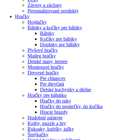
Závesy a záclony
Personalizované produkty
Hračky
Hojdačky
Bábiky a kočíky pre bábiky
Bábiky
Kočíky pre bábiky
Doplnky pre bábiky
Plyšové hračky
Maileg hračky
Detské stany, teepee
Montessori hračky
Drevené hračky
Pre chlapcov
Pre dievčatá
Detské kuchynky a dielne
Hračky pre bábätko
Hračky do ruky
Hračky do postieľky, do kočíka
Hracie hrazdy
Hudobné nástroje
Knihy, puzzle a hry
Ruksaky, kufríky, tašky
Šmýkačky