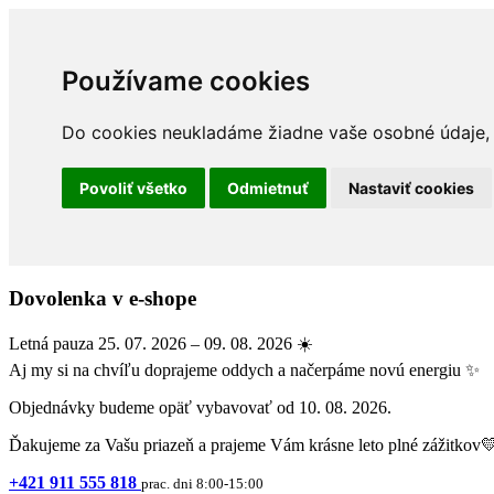
Používame cookies
Do cookies neukladáme žiadne vaše osobné údaje, a
Povoliť všetko
Odmietnuť
Nastaviť cookies
Dovolenka v e-shope
Letná pauza 25. 07. 2026 – 09. 08. 2026 ☀️
Aj my si na chvíľu doprajeme oddych a načerpáme novú energiu ✨
Objednávky budeme opäť vybavovať od 10. 08. 2026.
Ďakujeme za Vašu priazeň a prajeme Vám krásne leto plné zážitkov
+421 911 555 818
prac. dni 8:00-15:00