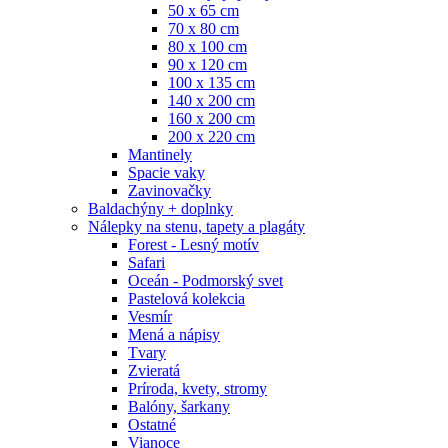
50 x 65 cm
70 x 80 cm
80 x 100 cm
90 x 120 cm
100 x 135 cm
140 x 200 cm
160 x 200 cm
200 x 220 cm
Mantinely
Spacie vaky
Zavinovačky
Baldachýny + doplnky
Nálepky na stenu, tapety a plagáty
Forest - Lesný motív
Safari
Oceán - Podmorský svet
Pastelová kolekcia
Vesmír
Mená a nápisy
Tvary
Zvieratá
Príroda, kvety, stromy
Balóny, šarkany
Ostatné
Vianoce