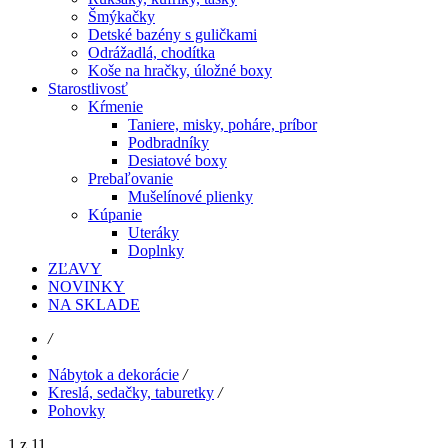
Šmýkačky
Detské bazény s guličkami
Odrážadlá, chodítka
Koše na hračky, úložné boxy
Starostlivosť
Kŕmenie
Taniere, misky, poháre, príbor
Podbradníky
Desiatové boxy
Prebaľovanie
Mušelínové plienky
Kúpanie
Uteráky
Doplnky
ZĽAVY
NOVINKY
NA SKLADE
/
Nábytok a dekorácie
/
Kreslá, sedačky, taburetky
/
Pohovky
1 z 11