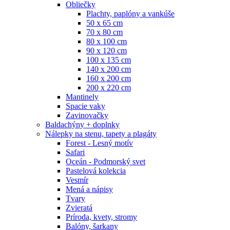
Obliečky
Plachty, paplóny a vankúše
50 x 65 cm
70 x 80 cm
80 x 100 cm
90 x 120 cm
100 x 135 cm
140 x 200 cm
160 x 200 cm
200 x 220 cm
Mantinely
Spacie vaky
Zavinovačky
Baldachýny + doplnky
Nálepky na stenu, tapety a plagáty
Forest - Lesný motív
Safari
Oceán - Podmorský svet
Pastelová kolekcia
Vesmír
Mená a nápisy
Tvary
Zvieratá
Príroda, kvety, stromy
Balóny, šarkany