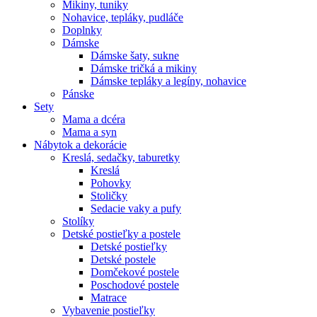
Mikiny, tuniky
Nohavice, tepláky, pudláče
Doplnky
Dámske
Dámske šaty, sukne
Dámske tričká a mikiny
Dámske tepláky a legíny, nohavice
Pánske
Sety
Mama a dcéra
Mama a syn
Nábytok a dekorácie
Kreslá, sedačky, taburetky
Kreslá
Pohovky
Stoličky
Sedacie vaky a pufy
Stolíky
Detské postieľky a postele
Detské postieľky
Detské postele
Domčekové postele
Poschodové postele
Matrace
Vybavenie postieľky