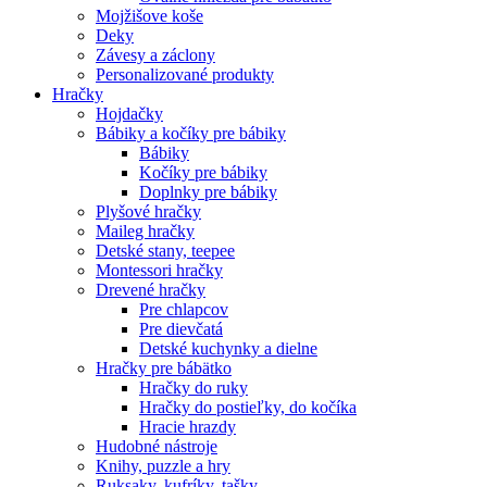
Mojžišove koše
Deky
Závesy a záclony
Personalizované produkty
Hračky
Hojdačky
Bábiky a kočíky pre bábiky
Bábiky
Kočíky pre bábiky
Doplnky pre bábiky
Plyšové hračky
Maileg hračky
Detské stany, teepee
Montessori hračky
Drevené hračky
Pre chlapcov
Pre dievčatá
Detské kuchynky a dielne
Hračky pre bábätko
Hračky do ruky
Hračky do postieľky, do kočíka
Hracie hrazdy
Hudobné nástroje
Knihy, puzzle a hry
Ruksaky, kufríky, tašky