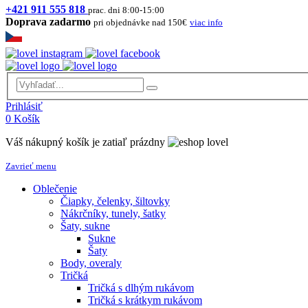
+421 911 555 818
prac. dni 8:00-15:00
Doprava zadarmo
pri objednávke nad 150€
viac info
Prihlásiť
0
Košík
Váš nákupný košík je zatiaľ prázdny
Zavrieť menu
Oblečenie
Čiapky, čelenky, šiltovky
Nákrčníky, tunely, šatky
Šaty, sukne
Sukne
Šaty
Body, overaly
Tričká
Tričká s dlhým rukávom
Tričká s krátkym rukávom