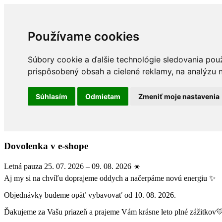
Používame cookies
Súbory cookie a ďalšie technológie sledovania pou
prispôsobený obsah a cielené reklamy, na analýzu n
Súhlasím
Odmietam
Zmeniť moje nastavenia
Dovolenka v e-shope
Letná pauza 25. 07. 2026 – 09. 08. 2026 ☀️
Aj my si na chvíľu doprajeme oddych a načerpáme novú energiu ✨
Objednávky budeme opäť vybavovať od 10. 08. 2026.
Ďakujeme za Vašu priazeň a prajeme Vám krásne leto plné zážitkov