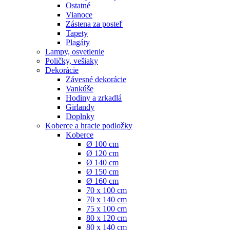
Ostatné
Vianoce
Zástena za posteľ
Tapety
Plagáty
Lampy, osvetlenie
Poličky, vešiaky
Dekorácie
Závesné dekorácie
Vankúše
Hodiny a zrkadlá
Girlandy
Doplnky
Koberce a hracie podložky
Koberce
Ø 100 cm
Ø 120 cm
Ø 140 cm
Ø 150 cm
Ø 160 cm
70 x 100 cm
70 x 140 cm
75 x 100 cm
80 x 120 cm
80 x 140 cm