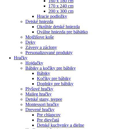
160 x 180 cm
170 x 240 cm
200 x 300 cm
Hracie podložky
Detské hniezda
Okrúhle detské hniezda
Oválne hniezda pre bábätko
Mojžišove koše
Deky
Závesy a záclony
Personalizované produkty
Hračky
Hojdačky
Bábiky a kočíky pre bábiky
Bábiky
Kočíky pre bábiky
Doplnky pre bábiky
Plyšové hračky
Maileg hračky
Detské stany, teepee
Montessori hračky
Drevené hračky
Pre chlapcov
Pre dievčatá
Detské kuchynky a dielne