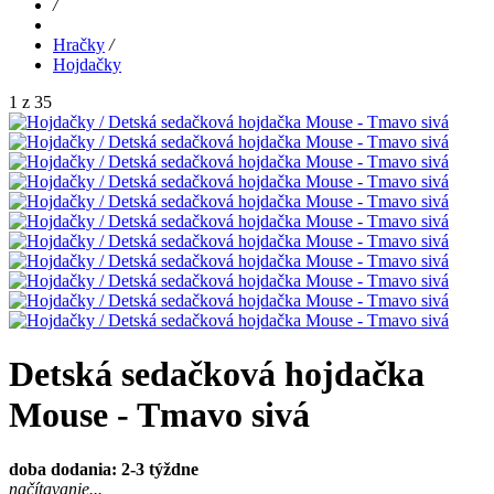
/
Hračky
/
Hojdačky
1 z 35
Detská sedačková hojdačka
Mouse - Tmavo sivá
doba dodania: 2-3 týždne
načítavanie...