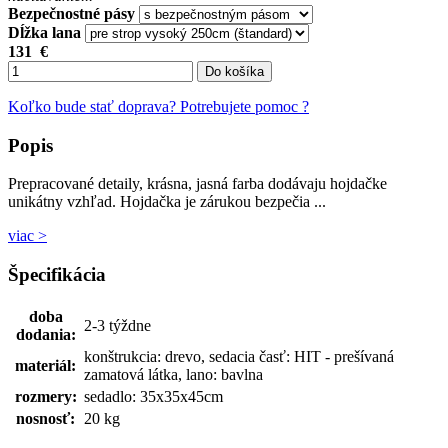
Bezpečnostné pásy
Dĺžka lana
131
€
Do košíka
Koľko bude stať doprava?
Potrebujete pomoc ?
Popis
Prepracované detaily, krásna, jasná farba dodávaju hojdačke
unikátny vzhľad. Hojdačka je zárukou bezpečia ...
viac >
Špecifikácia
doba
2-3 týždne
dodania:
konštrukcia: drevo, sedacia časť: HIT - prešívaná
materiál:
zamatová látka, lano: bavlna
rozmery:
sedadlo: 35x35x45cm
nosnosť:
20 kg