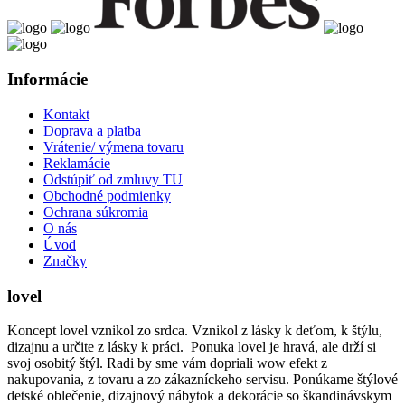
Informácie
Kontakt
Doprava a platba
Vrátenie/ výmena tovaru
Reklamácie
Odstúpiť od zmluvy TU
Obchodné podmienky
Ochrana súkromia
O nás
Úvod
Značky
lovel
Koncept lovel vznikol zo srdca. Vznikol z lásky k deťom, k štýlu,
dizajnu a určite z lásky k práci. Ponuka lovel je hravá, ale drží si
svoj osobitý štýl. Radi by sme vám dopriali wow efekt z
nakupovania, z tovaru a zo zákazníckeho servisu. Ponúkame štýlové
detské oblečenie, dizajnový nábytok a dekorácie so škandinávskym