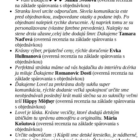
na základe spárovania s objednávkou)
Stranku lovel urcite odporučam. Skvela komunikacia este
pred objednavkou, zodpovedane otazky a podane info. Po
objednani nalepiek rychke dorucenie. Aj napriek tomu ze su
personalizovane (vlastne farebne prevedenie). Nalepky na
stene drzia užasne,celej izbe dodajú šmrc Dakujeme
Tamara
Naďová
(overená recenzia na základe spárovania s
objednávkou)
Krásny výber, prijateľné ceny, rýchle doručenie
Evka
Hullmanová
(overená recenzia na základe spárovania s
objednávkou)
Perfektná stránka máme od vás hojdačku do interiéru dcérka
ju miluje Ďakujeme
Romanovic Dosti
(overená recenzia na
základe spárovania s objednávkou)
Ďakujeme Lovel za prekrásnu dolly sukňu super
komunikácia, rýchle dodanie veľká spokojnosť určite sme
neobjednávali posledný krát malá slečna sa zo sukničky veľmi
teší
Hãppy Mõţhęr
(overená recenzia na základe spárovania
s objednávkou)
Lovel je láska. Krásne vecičky, ktoré dodajú detským
izbičkám tu správnu atmosféru a originalitu.
Mária
Košutová
(overená recenzia na základe spárovania s
objednávkou)
Určite odporúčam :) Kúpili sme detské kresielko, je nádherné,