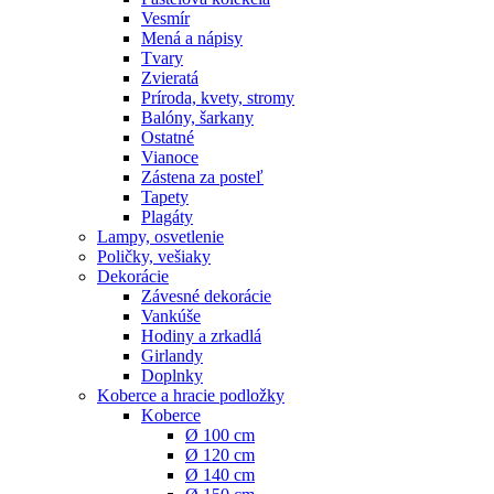
Vesmír
Mená a nápisy
Tvary
Zvieratá
Príroda, kvety, stromy
Balóny, šarkany
Ostatné
Vianoce
Zástena za posteľ
Tapety
Plagáty
Lampy, osvetlenie
Poličky, vešiaky
Dekorácie
Závesné dekorácie
Vankúše
Hodiny a zrkadlá
Girlandy
Doplnky
Koberce a hracie podložky
Koberce
Ø 100 cm
Ø 120 cm
Ø 140 cm