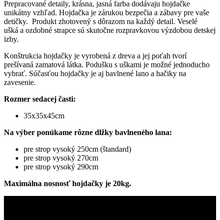
Prepracované detaily, krásna, jasná farba dodávaju hojdačke
unikátny vzhľad. Hojdačka je zárukou bezpečia a zábavy pre vaše
detičky. Produkt zhotovený s dôrazom na každý detail. Veselé
ušká a ozdobné strapce sú skutočne rozpravkovou výzdobou detskej
izby.
Konštrukcia hojdačky je vyrobená z dreva a jej poťah tvorí
prešívaná zamatová látka. Podušku s uškami je možné jednoducho
vybrať. Súčasťou hojdačky je aj bavlnené lano a hačiky na
zavesenie.
Rozmer sedacej časti:
35x35x45cm
Na výber ponúkame rôzne dlžky bavlneného lana:
pre strop vysoký 250cm (štandard)
pre strop vysoký 270cm
pre strop vysoký 290cm
Maximálna nosnosť hojdačky je 20kg.