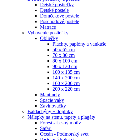
Detské postieľky
Detské postele
Domčekové postele
Poschodové postele
Matrace
Vybavenie postieľky
Obliečky
Plachty, paplóny a vankúše
50 x 65 cm
70 x 80 cm
80 x 100 cm
90 x 120 cm
100 x 135 cm
140 x 200 cm
160 x 200 cm
200 x 220 cm
Mantinely
Spacie vaky
Zavinovačky
Baldachýny + doplnky
Nálepky na stenu, tapety a plagáty
Forest - Lesný motív
Safari
Oceán - Podmorský svet
Pastelová kolekcia