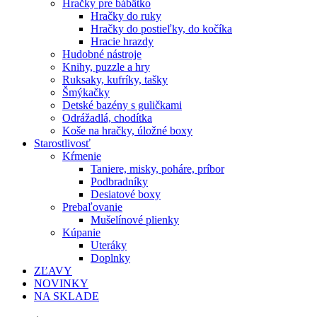
Hračky pre bábätko
Hračky do ruky
Hračky do postieľky, do kočíka
Hracie hrazdy
Hudobné nástroje
Knihy, puzzle a hry
Ruksaky, kufríky, tašky
Šmýkačky
Detské bazény s guličkami
Odrážadlá, chodítka
Koše na hračky, úložné boxy
Starostlivosť
Kŕmenie
Taniere, misky, poháre, príbor
Podbradníky
Desiatové boxy
Prebaľovanie
Mušelínové plienky
Kúpanie
Uteráky
Doplnky
ZĽAVY
NOVINKY
NA SKLADE