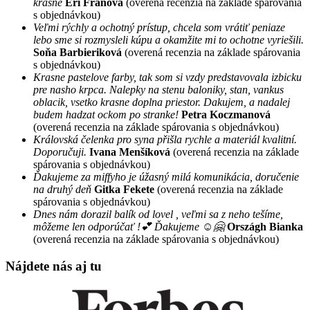
krásne
Eri Fraňová
(overená recenzia na základe spárovania
s objednávkou)
Veľmi rýchly a ochotný prístup, chcela som vrátiť peniaze
lebo sme si rozmysleli kúpu a okamžite mi to ochotne vyriešili.
Soňa Barbieriková
(overená recenzia na základe spárovania
s objednávkou)
Krasne pastelove farby, tak som si vzdy predstavovala izbicku
pre nasho krpca. Nalepky na stenu baloniky, stan, vankus
oblacik, vsetko krasne doplna priestor. Dakujem, a nadalej
budem hadzat ockom po stranke!
Petra Koczmanová
(overená recenzia na základe spárovania s objednávkou)
Královská čelenka pro syna přišla rychle a materiál kvalitní.
Doporučuji.
Ivana Menšíková
(overená recenzia na základe
spárovania s objednávkou)
Ďakujeme za miffyho je úžasný milá komunikácia, doručenie
na druhý deň
Gitka Fekete
(overená recenzia na základe
spárovania s objednávkou)
Dnes nám dorazil balík od lovel , veľmi sa z neho tešíme,
môžeme len odporúčať !💕 Ďakujeme ☺️🤗
Országh Bianka
(overená recenzia na základe spárovania s objednávkou)
Nájdete nás aj tu