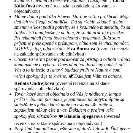
kvalitné. Chválim aj bleskové dodanie. Ďakujeme :)
Lucia
Kúkoľová
(overená recenzia na základe spárovania s
objednávkou)
Máme doma podložku Flower, ktorá je veľmi praktická. Moje
deti ich využívajú od malička. Dá sa rýchlo skladať, alebo
zmeniť veľkost podľa potreby. Je z kvalitného materiálu, čo sa
ľahko čistí a najlepšie je na tom, že sa dá prať aj v pračke.
Pri reklamácii firma bola ochotná a príjemná. Bola som
príjemne prekvapená s prístupom, cítila som že chcú pomôcť.
LOVEL je top, odporúčam.
Eva Borosova
(overená recenzia
na základe spárovania s objednávkou)
Chcem sa veľmi pekne poďakovať za prístup a ochotu vrámci
komunikácie a výberu. Dnes nám bol doručený balíček od
Vás a to hniezdo a ľanový baldachýn Pure Nature a som
veľmi spokojná je to krásne. 🕊 Ďakujem Vám za ochotu.
Renáta Ondrejková
(overená recenzia na základe
spárovania s objednávkou)
Tovar ktorý som si objednala od Vás je nádherný, lampa
prišla v úplnom poriadku, je jemnucka na dotyk a úplne sa
stotožňuje s fotkou ktorú máte na eshope 🙏 určite si
zopakujem nákup ešte u vás. Ďakujem a prajem veľa
spokojných zákazníkov ❤️
Klaudia Špegárová
(overená
recenzia na základe spárovania s objednávkou)
Perfektná komunikacia, ešte sme aj darček dostali. Ďakujeme