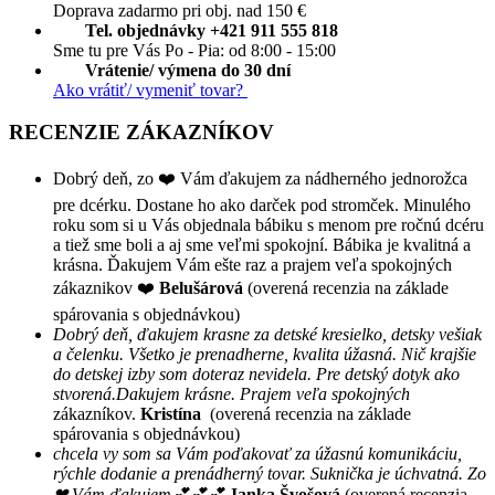
Doprava zadarmo pri obj. nad 150 €
Tel. objednávky +421 911 555 818
Sme tu pre Vás Po - Pia: od 8:00 - 15:00
Vrátenie/ výmena do 30 dní
Ako vrátiť/ vymeniť tovar?
RECENZIE ZÁKAZNÍKOV
Dobrý deň, zo ❤️ Vám ďakujem za nádherného jednorožca
pre dcérku. Dostane ho ako darček pod stromček. Minulého
roku som si u Vás objednala bábiku s menom pre ročnú dcéru
a tiež sme boli a aj sme veľmi spokojní. Bábika je kvalitná a
krásna. Ďakujem Vám ešte raz a prajem veľa spokojných
zákaznikov ❤️
Belušárová
(overená recenzia na základe
spárovania s objednávkou)
Dobrý deň, ďakujem krasne za detské kresielko, detsky vešiak
a čelenku. Všetko je prenadherne, kvalita úžasná. Nič krajšie
do detskej izby som doteraz nevidela. Pre detský dotyk ako
stvorená.Dakujem krásne. Prajem veľa spokojných
zákazníkov.
Kristína
(overená recenzia na základe
spárovania s objednávkou)
chcela vy som sa Vám poďakovať za úžasnú komunikáciu,
rýchle dodanie a prenádherný tovar. Suknička je úchvatná. Zo
❤ Vám ďakujem💕💕💕
Janka Švošová
(overená recenzia