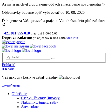
Aj my si na chvíľu doprajeme oddych a načerpáme novú energiu ✨
Objednávky budeme opäť vybavovať od 10. 08. 2026.
Ďakujeme za Vašu priazeň a prajeme Vám krásne leto plné zážitkov
💛
+421 911 555 818
prac. dni 8:00-15:00
Doprava zadarmo
pri objednávke nad 150€
viac info
Prihlásiť
0
Košík
Váš nákupný košík je zatiaľ prázdny
Zavrieť menu
Oblečenie
Čiapky, čelenky, šiltovky
Nákrčníky, tunely, šatky
Šaty, sukne