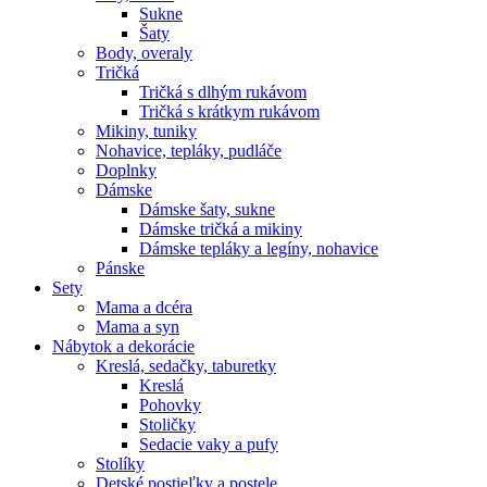
Sukne
Šaty
Body, overaly
Tričká
Tričká s dlhým rukávom
Tričká s krátkym rukávom
Mikiny, tuniky
Nohavice, tepláky, pudláče
Doplnky
Dámske
Dámske šaty, sukne
Dámske tričká a mikiny
Dámske tepláky a legíny, nohavice
Pánske
Sety
Mama a dcéra
Mama a syn
Nábytok a dekorácie
Kreslá, sedačky, taburetky
Kreslá
Pohovky
Stoličky
Sedacie vaky a pufy
Stolíky
Detské postieľky a postele