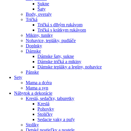
Sukne
Šaty
Body, overaly
Tričká
Tričká s dlhým rukávom
Tričká s krátkym rukávom
Mikiny, tuniky
Nohavice, tepláky, pudláče
Doplnky
Dámske
Dámske šaty, sukne
Dámske tričká a mikiny
Dámske tepláky a legíny, nohavice
Pánske
Sety
Mama a dcéra
Mama a syn
Nábytok a dekorácie
Kreslá, sedačky, taburetky
Kreslá
Pohovky
Stoličky
Sedacie vaky a pufy
Stolíky
Detské postieľky a postele