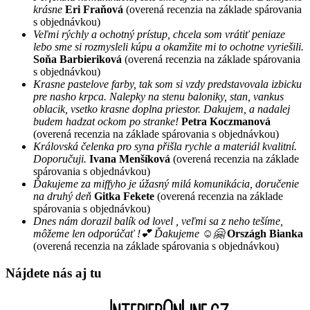
krásne
Eri Fraňová
(overená recenzia na základe spárovania
s objednávkou)
Veľmi rýchly a ochotný prístup, chcela som vrátiť peniaze
lebo sme si rozmysleli kúpu a okamžite mi to ochotne vyriešili.
Soňa Barbieriková
(overená recenzia na základe spárovania
s objednávkou)
Krasne pastelove farby, tak som si vzdy predstavovala izbicku
pre nasho krpca. Nalepky na stenu baloniky, stan, vankus
oblacik, vsetko krasne doplna priestor. Dakujem, a nadalej
budem hadzat ockom po stranke!
Petra Koczmanová
(overená recenzia na základe spárovania s objednávkou)
Královská čelenka pro syna přišla rychle a materiál kvalitní.
Doporučuji.
Ivana Menšíková
(overená recenzia na základe
spárovania s objednávkou)
Ďakujeme za miffyho je úžasný milá komunikácia, doručenie
na druhý deň
Gitka Fekete
(overená recenzia na základe
spárovania s objednávkou)
Dnes nám dorazil balík od lovel , veľmi sa z neho tešíme,
môžeme len odporúčať !💕 Ďakujeme ☺️🤗
Országh Bianka
(overená recenzia na základe spárovania s objednávkou)
Nájdete nás aj tu