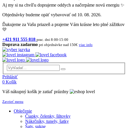
Aj my si na chvíľu doprajeme oddych a načerpáme novú energiu ✨
Objednávky budeme opäť vybavovať od 10. 08. 2026.
Ďakujeme za Vašu priazeň a prajeme Vám krásne leto plné zážitkov
💛
+421 911 555 818
prac. dni 8:00-15:00
Doprava zadarmo
pri objednávke nad 150€
viac info
Prihlásiť
0
Košík
Váš nákupný košík je zatiaľ prázdny
Zavrieť menu
Oblečenie
Čiapky, čelenky, šiltovky
Nákrčníky, tunely, šatky
Šaty, sukne