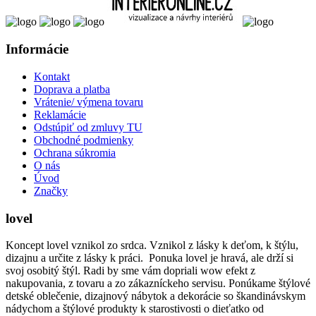
Informácie
Kontakt
Doprava a platba
Vrátenie/ výmena tovaru
Reklamácie
Odstúpiť od zmluvy TU
Obchodné podmienky
Ochrana súkromia
O nás
Úvod
Značky
lovel
Koncept lovel vznikol zo srdca. Vznikol z lásky k deťom, k štýlu,
dizajnu a určite z lásky k práci. Ponuka lovel je hravá, ale drží si
svoj osobitý štýl. Radi by sme vám dopriali wow efekt z
nakupovania, z tovaru a zo zákazníckeho servisu. Ponúkame štýlové
detské oblečenie, dizajnový nábytok a dekorácie so škandinávskym
nádychom a štýlové produkty k starostivosti o dieťatko od