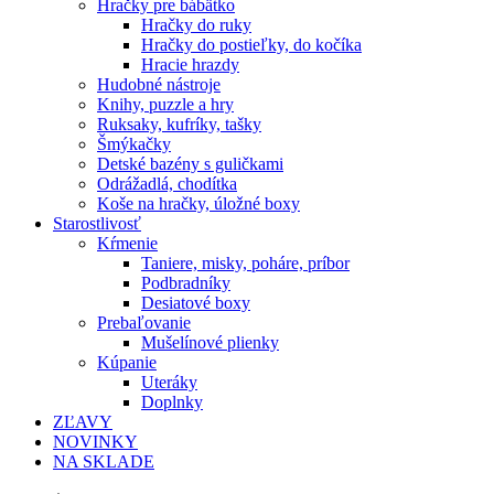
Hračky pre bábätko
Hračky do ruky
Hračky do postieľky, do kočíka
Hracie hrazdy
Hudobné nástroje
Knihy, puzzle a hry
Ruksaky, kufríky, tašky
Šmýkačky
Detské bazény s guličkami
Odrážadlá, chodítka
Koše na hračky, úložné boxy
Starostlivosť
Kŕmenie
Taniere, misky, poháre, príbor
Podbradníky
Desiatové boxy
Prebaľovanie
Mušelínové plienky
Kúpanie
Uteráky
Doplnky
ZĽAVY
NOVINKY
NA SKLADE