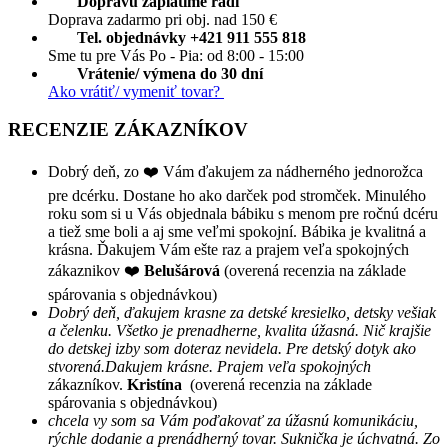
Dopravu zaplatíme radi
Doprava zadarmo pri obj. nad 150 €
Tel. objednávky +421 911 555 818
Sme tu pre Vás Po - Pia: od 8:00 - 15:00
Vrátenie/ výmena do 30 dní
Ako vrátiť/ vymeniť tovar?
RECENZIE ZÁKAZNÍKOV
Dobrý deň, zo ❤️ Vám ďakujem za nádherného jednorožca
pre dcérku. Dostane ho ako darček pod stromček. Minulého
roku som si u Vás objednala bábiku s menom pre ročnú dcéru
a tiež sme boli a aj sme veľmi spokojní. Bábika je kvalitná a
krásna. Ďakujem Vám ešte raz a prajem veľa spokojných
zákaznikov ❤️
Belušárová
(overená recenzia na základe
spárovania s objednávkou)
Dobrý deň, ďakujem krasne za detské kresielko, detsky vešiak
a čelenku. Všetko je prenadherne, kvalita úžasná. Nič krajšie
do detskej izby som doteraz nevidela. Pre detský dotyk ako
stvorená.Dakujem krásne. Prajem veľa spokojných
zákazníkov.
Kristína
(overená recenzia na základe
spárovania s objednávkou)
chcela vy som sa Vám poďakovať za úžasnú komunikáciu,
rýchle dodanie a prenádherný tovar. Suknička je úchvatná. Zo