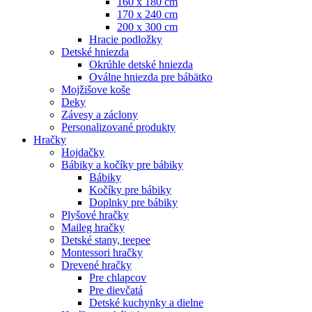
160 x 180 cm
170 x 240 cm
200 x 300 cm
Hracie podložky
Detské hniezda
Okrúhle detské hniezda
Oválne hniezda pre bábätko
Mojžišove koše
Deky
Závesy a záclony
Personalizované produkty
Hračky
Hojdačky
Bábiky a kočíky pre bábiky
Bábiky
Kočíky pre bábiky
Doplnky pre bábiky
Plyšové hračky
Maileg hračky
Detské stany, teepee
Montessori hračky
Drevené hračky
Pre chlapcov
Pre dievčatá
Detské kuchynky a dielne