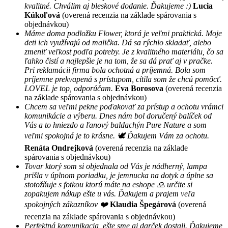
kvalitné. Chválim aj bleskové dodanie. Ďakujeme :)
Lucia
Kúkoľová
(overená recenzia na základe spárovania s
objednávkou)
Máme doma podložku Flower, ktorá je veľmi praktická. Moje
deti ich využívajú od malička. Dá sa rýchlo skladať, alebo
zmeniť veľkost podľa potreby. Je z kvalitného materiálu, čo sa
ľahko čistí a najlepšie je na tom, že sa dá prať aj v pračke.
Pri reklamácii firma bola ochotná a príjemná. Bola som
príjemne prekvapená s prístupom, cítila som že chcú pomôcť.
LOVEL je top, odporúčam.
Eva Borosova
(overená recenzia
na základe spárovania s objednávkou)
Chcem sa veľmi pekne poďakovať za prístup a ochotu vrámci
komunikácie a výberu. Dnes nám bol doručený balíček od
Vás a to hniezdo a ľanový baldachýn Pure Nature a som
veľmi spokojná je to krásne. 🕊 Ďakujem Vám za ochotu.
Renáta Ondrejková
(overená recenzia na základe
spárovania s objednávkou)
Tovar ktorý som si objednala od Vás je nádherný, lampa
prišla v úplnom poriadku, je jemnucka na dotyk a úplne sa
stotožňuje s fotkou ktorú máte na eshope 🙏 určite si
zopakujem nákup ešte u vás. Ďakujem a prajem veľa
spokojných zákazníkov ❤️
Klaudia Špegárová
(overená
recenzia na základe spárovania s objednávkou)
Perfektná komunikacia, ešte sme aj darček dostali. Ďakujeme