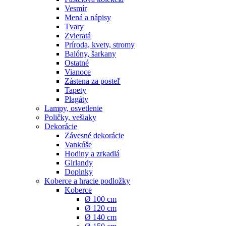
Vesmír
Mená a nápisy
Tvary
Zvieratá
Príroda, kvety, stromy
Balóny, šarkany
Ostatné
Vianoce
Zástena za posteľ
Tapety
Plagáty
Lampy, osvetlenie
Poličky, vešiaky
Dekorácie
Závesné dekorácie
Vankúše
Hodiny a zrkadlá
Girlandy
Doplnky
Koberce a hracie podložky
Koberce
Ø 100 cm
Ø 120 cm
Ø 140 cm