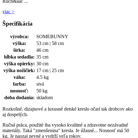
Ručn&aac ...
viac >
Špecifikácia
výrobca:
SOMEBUNNY
výška:
53 cm | 58 cm
šírka:
46 cm
hĺbka sedadla:
35 cm
výška opierky:
30 cm
výška nožičiek:
17 cm | 25 cm
váha:
4.5 kg
farba:
sivá
nosnosť:
50 kg
doba dodania:
skladom
Rozkošné, dizajnové a luxusné detské kreslo očarí tak drobcov ako
aj dospelých.
Ručná práca, použité iba vysoko kvalitné a zdravotne nezávadné
materiály. Taká "zmenšenina" kresla. Je úžasné... Nosnosť má 50
kg. Je naozaj pevné a vydrží veľa rokov.