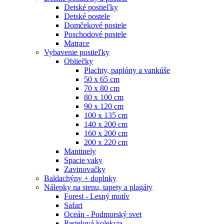
Detské postieľky
Detské postele
Domčekové postele
Poschodové postele
Matrace
Vybavenie postieľky
Obliečky
Plachty, paplóny a vankúše
50 x 65 cm
70 x 80 cm
80 x 100 cm
90 x 120 cm
100 x 135 cm
140 x 200 cm
160 x 200 cm
200 x 220 cm
Mantinely
Spacie vaky
Zavinovačky
Baldachýny + doplnky
Nálepky na stenu, tapety a plagáty
Forest - Lesný motív
Safari
Oceán - Podmorský svet
Pastelová kolekcia