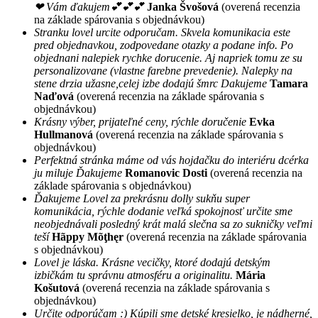
❤ Vám ďakujem💕💕💕
Janka Švošová
(overená recenzia
na základe spárovania s objednávkou)
Stranku lovel urcite odporučam. Skvela komunikacia este
pred objednavkou, zodpovedane otazky a podane info. Po
objednani nalepiek rychke dorucenie. Aj napriek tomu ze su
personalizovane (vlastne farebne prevedenie). Nalepky na
stene drzia užasne,celej izbe dodajú šmrc Dakujeme
Tamara
Naďová
(overená recenzia na základe spárovania s
objednávkou)
Krásny výber, prijateľné ceny, rýchle doručenie
Evka
Hullmanová
(overená recenzia na základe spárovania s
objednávkou)
Perfektná stránka máme od vás hojdačku do interiéru dcérka
ju miluje Ďakujeme
Romanovic Dosti
(overená recenzia na
základe spárovania s objednávkou)
Ďakujeme Lovel za prekrásnu dolly sukňu super
komunikácia, rýchle dodanie veľká spokojnosť určite sme
neobjednávali posledný krát malá slečna sa zo sukničky veľmi
teší
Hãppy Mõţhęr
(overená recenzia na základe spárovania
s objednávkou)
Lovel je láska. Krásne vecičky, ktoré dodajú detským
izbičkám tu správnu atmosféru a originalitu.
Mária
Košutová
(overená recenzia na základe spárovania s
objednávkou)
Určite odporúčam :) Kúpili sme detské kresielko, je nádherné,