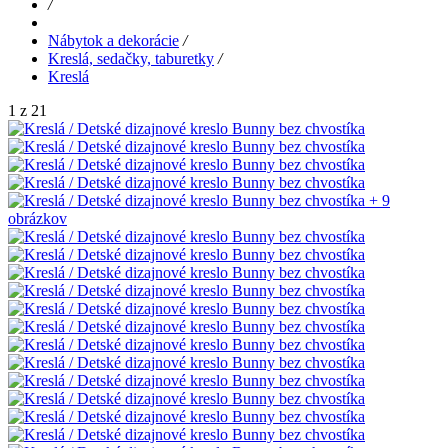
/
Nábytok a dekorácie
/
Kreslá, sedačky, taburetky
/
Kreslá
1 z 21
+ 9
obrázkov