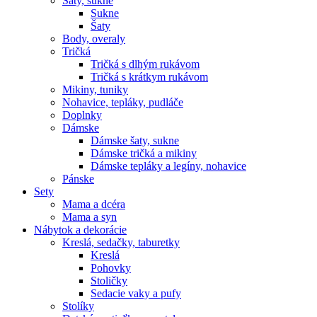
Šaty, sukne
Sukne
Šaty
Body, overaly
Tričká
Tričká s dlhým rukávom
Tričká s krátkym rukávom
Mikiny, tuniky
Nohavice, tepláky, pudláče
Doplnky
Dámske
Dámske šaty, sukne
Dámske tričká a mikiny
Dámske tepláky a legíny, nohavice
Pánske
Sety
Mama a dcéra
Mama a syn
Nábytok a dekorácie
Kreslá, sedačky, taburetky
Kreslá
Pohovky
Stoličky
Sedacie vaky a pufy
Stolíky