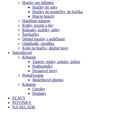
Hračky pre bábätko
Hračky do ruky
Hračky do postieľky, do kočíka
Hracie hrazdy
Hudobné nástroje
Knihy, puzzle a hry
Ruksaky, kufríky, tašky
Šmýkačky
Detské bazény s guličkami
Odrážadlá, chodítka
Koše na hračky, úložné boxy
Starostlivosť
Kŕmenie
Taniere, misky, poháre, príbor
Podbradníky
Desiatové boxy
Prebaľovanie
Mušelínové plienky
Kúpanie
Uteráky
Doplnky
ZĽAVY
NOVINKY
NA SKLADE