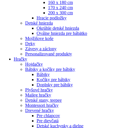
160 x 180 cm
170 x 240 cm
200 x 300 cm
Hracie podložky
Detské hniezda
Okrúhle detské hniezda
Oválne hniezda pre bábätko
Mojžišove koše
Deky
Závesy a záclony
Personalizované produkty
Hračky
Hojdačky
Bábiky a kočíky pre bábiky
Bábiky
Kočíky pre bábiky
Doplnky pre bábiky
Plyšové hračky
Maileg hračky
Detské stany, teepee
Montessori hračky
Drevené hračky
Pre chlapcov
Pre dievčatá
Detské kuchynky a dielne