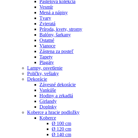
Pastelová kolekcia
Vesmír
Mená a nápisy
Tvary
Zvieratá
Príroda, kvety, stromy
Balóny, šarkany
Ostatné
Vianoce
Zástena za posteľ
Tapety
Plagáty
Lampy, osvetlenie
Poličky, vešiaky
Dekorácie
Závesné dekorácie
Vankúše
Hodiny a zrkadlá
Girlandy
Doplnky
Koberce a hracie podložky
Koberce
Ø 100 cm
Ø 120 cm
Ø 140 cm