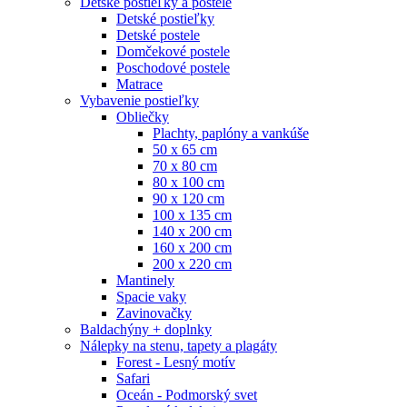
Detské postieľky a postele
Detské postieľky
Detské postele
Domčekové postele
Poschodové postele
Matrace
Vybavenie postieľky
Obliečky
Plachty, paplóny a vankúše
50 x 65 cm
70 x 80 cm
80 x 100 cm
90 x 120 cm
100 x 135 cm
140 x 200 cm
160 x 200 cm
200 x 220 cm
Mantinely
Spacie vaky
Zavinovačky
Baldachýny + doplnky
Nálepky na stenu, tapety a plagáty
Forest - Lesný motív
Safari
Oceán - Podmorský svet