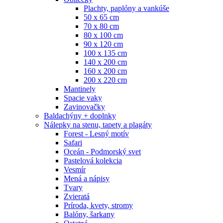
Plachty, paplóny a vankúše
50 x 65 cm
70 x 80 cm
80 x 100 cm
90 x 120 cm
100 x 135 cm
140 x 200 cm
160 x 200 cm
200 x 220 cm
Mantinely
Spacie vaky
Zavinovačky
Baldachýny + doplnky
Nálepky na stenu, tapety a plagáty
Forest - Lesný motív
Safari
Oceán - Podmorský svet
Pastelová kolekcia
Vesmír
Mená a nápisy
Tvary
Zvieratá
Príroda, kvety, stromy
Balóny, šarkany