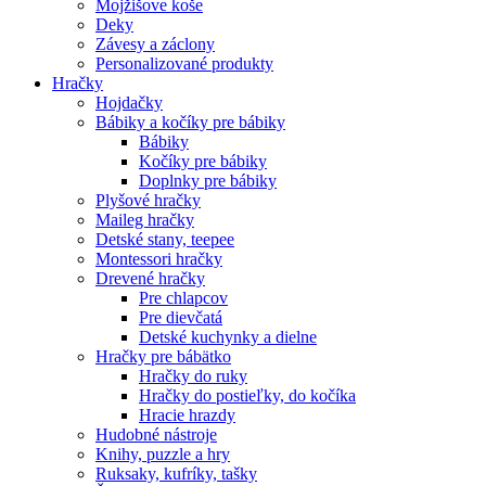
Mojžišove koše
Deky
Závesy a záclony
Personalizované produkty
Hračky
Hojdačky
Bábiky a kočíky pre bábiky
Bábiky
Kočíky pre bábiky
Doplnky pre bábiky
Plyšové hračky
Maileg hračky
Detské stany, teepee
Montessori hračky
Drevené hračky
Pre chlapcov
Pre dievčatá
Detské kuchynky a dielne
Hračky pre bábätko
Hračky do ruky
Hračky do postieľky, do kočíka
Hracie hrazdy
Hudobné nástroje
Knihy, puzzle a hry
Ruksaky, kufríky, tašky