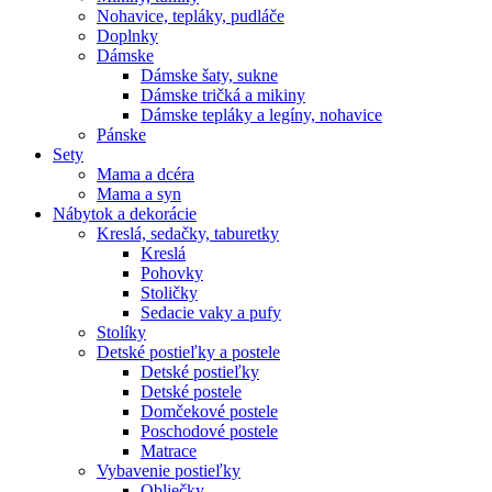
Nohavice, tepláky, pudláče
Doplnky
Dámske
Dámske šaty, sukne
Dámske tričká a mikiny
Dámske tepláky a legíny, nohavice
Pánske
Sety
Mama a dcéra
Mama a syn
Nábytok a dekorácie
Kreslá, sedačky, taburetky
Kreslá
Pohovky
Stoličky
Sedacie vaky a pufy
Stolíky
Detské postieľky a postele
Detské postieľky
Detské postele
Domčekové postele
Poschodové postele
Matrace
Vybavenie postieľky
Obliečky