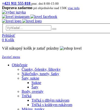
+421 911 555 818
prac. dni 8:00-15:00
Doprava zadarmo
pri objednávke nad 150€
viac info
Prihlásiť
0
Košík
Váš nákupný košík je zatiaľ prázdny
Zavrieť menu
Oblečenie
Čiapky, čelenky, šiltovky
Nákrčníky, tunely, šatky
Šaty, sukne
Sukne
Šaty
Body, overaly
Tričká
Tričká s dlhým rukávom
Tričká s krátkym rukávom
Mikiny, tuniky