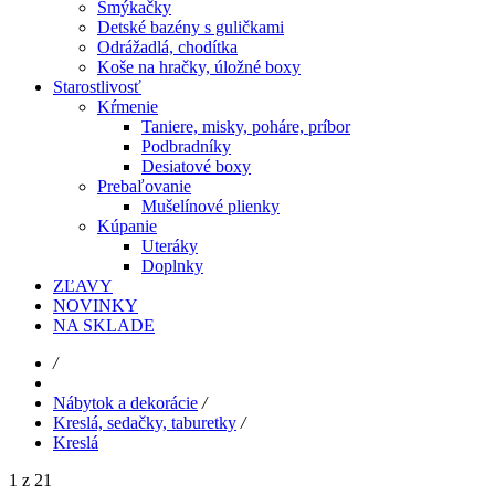
Šmýkačky
Detské bazény s guličkami
Odrážadlá, chodítka
Koše na hračky, úložné boxy
Starostlivosť
Kŕmenie
Taniere, misky, poháre, príbor
Podbradníky
Desiatové boxy
Prebaľovanie
Mušelínové plienky
Kúpanie
Uteráky
Doplnky
ZĽAVY
NOVINKY
NA SKLADE
/
Nábytok a dekorácie
/
Kreslá, sedačky, taburetky
/
Kreslá
1 z 21