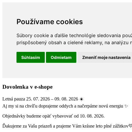
Používame cookies
Súbory cookie a ďalšie technológie sledovania pou
prispôsobený obsah a cielené reklamy, na analýzu n
Súhlasím
Odmietam
Zmeniť moje nastavenia
Dovolenka v e-shope
Letná pauza 25. 07. 2026 – 09. 08. 2026 ☀️
Aj my si na chvíľu doprajeme oddych a načerpáme novú energiu ✨
Objednávky budeme opäť vybavovať od 10. 08. 2026.
Ďakujeme za Vašu priazeň a prajeme Vám krásne leto plné zážitkov