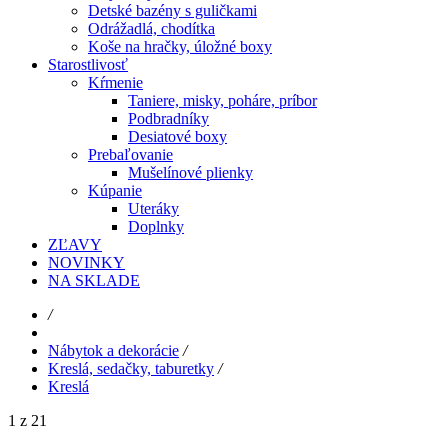
Detské bazény s guličkami
Odrážadlá, chodítka
Koše na hračky, úložné boxy
Starostlivosť
Kŕmenie
Taniere, misky, poháre, príbor
Podbradníky
Desiatové boxy
Prebaľovanie
Mušelínové plienky
Kúpanie
Uteráky
Doplnky
ZĽAVY
NOVINKY
NA SKLADE
/
Nábytok a dekorácie
/
Kreslá, sedačky, taburetky
/
Kreslá
1 z 21