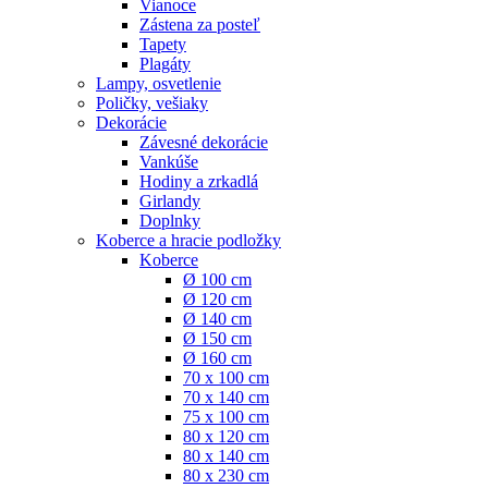
Vianoce
Zástena za posteľ
Tapety
Plagáty
Lampy, osvetlenie
Poličky, vešiaky
Dekorácie
Závesné dekorácie
Vankúše
Hodiny a zrkadlá
Girlandy
Doplnky
Koberce a hracie podložky
Koberce
Ø 100 cm
Ø 120 cm
Ø 140 cm
Ø 150 cm
Ø 160 cm
70 x 100 cm
70 x 140 cm
75 x 100 cm
80 x 120 cm
80 x 140 cm
80 x 230 cm