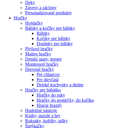
Deky
Závesy a záclony
Personalizované produkty
Hračky
Hojdačky
Bábiky a kočíky pre bábiky
Bábiky
Kočíky pre bábiky
Doplnky pre bábiky
Plyšové hračky
Maileg hračky
Detské stany, teepee
Montessori hračky
Drevené hračky
Pre chlapcov
Pre dievčatá
Detské kuchynky a dielne
Hračky pre bábätko
Hračky do ruky
Hračky do postieľky, do kočíka
Hracie hrazdy
Hudobné nástroje
Knihy, puzzle a hry
Ruksaky, kufríky, tašky
Šmýkačky