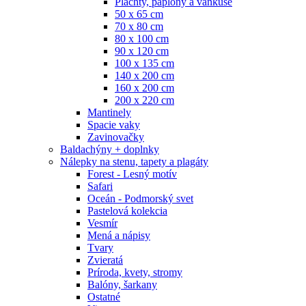
Plachty, paplóny a vankúše
50 x 65 cm
70 x 80 cm
80 x 100 cm
90 x 120 cm
100 x 135 cm
140 x 200 cm
160 x 200 cm
200 x 220 cm
Mantinely
Spacie vaky
Zavinovačky
Baldachýny + doplnky
Nálepky na stenu, tapety a plagáty
Forest - Lesný motív
Safari
Oceán - Podmorský svet
Pastelová kolekcia
Vesmír
Mená a nápisy
Tvary
Zvieratá
Príroda, kvety, stromy
Balóny, šarkany
Ostatné