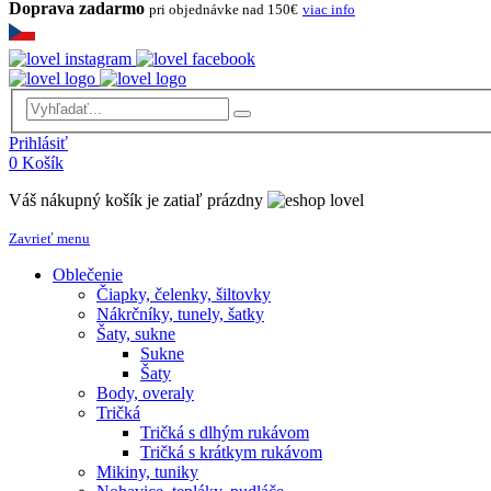
Doprava zadarmo
pri objednávke nad 150€
viac info
Prihlásiť
0
Košík
Váš nákupný košík je zatiaľ prázdny
Zavrieť menu
Oblečenie
Čiapky, čelenky, šiltovky
Nákrčníky, tunely, šatky
Šaty, sukne
Sukne
Šaty
Body, overaly
Tričká
Tričká s dlhým rukávom
Tričká s krátkym rukávom
Mikiny, tuniky