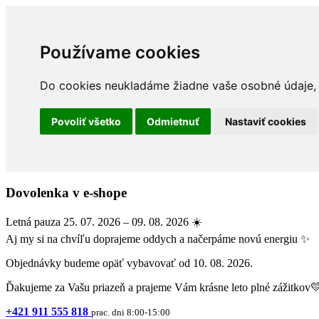
Používame cookies
Do cookies neukladáme žiadne vaše osobné údaje, a
Povoliť všetko
Odmietnuť
Nastaviť cookies
Dovolenka v e-shope
Letná pauza 25. 07. 2026 – 09. 08. 2026 ☀️
Aj my si na chvíľu doprajeme oddych a načerpáme novú energiu ✨
Objednávky budeme opäť vybavovať od 10. 08. 2026.
Ďakujeme za Vašu priazeň a prajeme Vám krásne leto plné zážitkov
+421 911 555 818
prac. dni 8:00-15:00