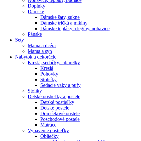
Nohavice, tepláky, pudláče
Doplnky
Dámske
Dámske šaty, sukne
Dámske tričká a mikiny
Dámske tepláky a legíny, nohavice
Pánske
Sety
Mama a dcéra
Mama a syn
Nábytok a dekorácie
Kreslá, sedačky, taburetky
Kreslá
Pohovky
Stoličky
Sedacie vaky a pufy
Stolíky
Detské postieľky a postele
Detské postieľky
Detské postele
Domčekové postele
Poschodové postele
Matrace
Vybavenie postieľky
Obliečky