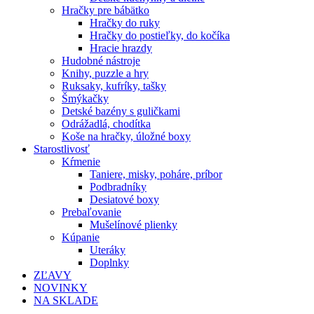
Hračky pre bábätko
Hračky do ruky
Hračky do postieľky, do kočíka
Hracie hrazdy
Hudobné nástroje
Knihy, puzzle a hry
Ruksaky, kufríky, tašky
Šmýkačky
Detské bazény s guličkami
Odrážadlá, chodítka
Koše na hračky, úložné boxy
Starostlivosť
Kŕmenie
Taniere, misky, poháre, príbor
Podbradníky
Desiatové boxy
Prebaľovanie
Mušelínové plienky
Kúpanie
Uteráky
Doplnky
ZĽAVY
NOVINKY
NA SKLADE