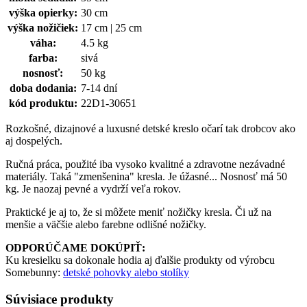
výška opierky:
30 cm
výška nožičiek:
17 cm | 25 cm
váha:
4.5 kg
farba:
sivá
nosnosť:
50 kg
doba dodania:
7-14 dní
kód produktu:
22D1-30651
Rozkošné, dizajnové a luxusné detské kreslo očarí tak drobcov ako
aj dospelých.
Ručná práca, použité iba vysoko kvalitné a zdravotne nezávadné
materiály. Taká "zmenšenina" kresla. Je úžasné... Nosnosť má 50
kg. Je naozaj pevné a vydrží veľa rokov.
Praktické je aj to, že si môžete meniť nožičky kresla. Či už na
menšie a väčšie alebo farebne odlišné nožičky.
ODPORÚČAME DOKÚPIŤ:
Ku kresielku sa dokonale hodia aj ďalšie produkty od výrobcu
Somebunny:
detské pohovky alebo stolíky
Súvisiace produkty