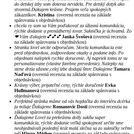
do detskej izby som doteraz nevidela. Pre detský dotyk ako
stvorená.Dakujem krásne. Prajem veľa spokojných
zákazníkov.
Kristína
(overená recenzia na základe
spárovania s objednávkou)
chcela vy som sa Vám poďakovať za úžasnú komunikáciu,
rýchle dodanie a prenádherný tovar. Suknička je úchvatná. Zo
❤ Vám ďakujem💕💕💕
Janka Švošová
(overená recenzia
na základe spárovania s objednávkou)
Stranku lovel urcite odporučam. Skvela komunikacia este
pred objednavkou, zodpovedane otazky a podane info. Po
objednani nalepiek rychke dorucenie. Aj napriek tomu ze su
personalizovane (vlastne farebne prevedenie). Nalepky na
stene drzia užasne,celej izbe dodajú šmrc Dakujeme
Tamara
Naďová
(overená recenzia na základe spárovania s
objednávkou)
Krásny výber, prijateľné ceny, rýchle doručenie
Evka
Hullmanová
(overená recenzia na základe spárovania s
objednávkou)
Perfektná stránka máme od vás hojdačku do interiéru dcérka
ju miluje Ďakujeme
Romanovic Dosti
(overená recenzia na
základe spárovania s objednávkou)
Ďakujeme Lovel za prekrásnu dolly sukňu super
komunikácia, rýchle dodanie veľká spokojnosť určite sme
neobjednávali posledný krát malá slečna sa zo sukničky veľmi
teší
Hãppy Mõţhęr
(overená recenzia na základe spárovania