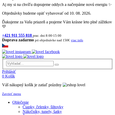
Aj my si na chvíľu doprajeme oddych a načerpáme novú energiu ✨
Objednávky budeme opäť vybavovať od 10. 08. 2026.
Ďakujeme za Vašu priazeň a prajeme Vám krásne leto plné zážitkov
💛
+421 911 555 818
prac. dni 8:00-15:00
Doprava zadarmo
pri objednávke nad 150€
viac info
Prihlásiť
0
Košík
Váš nákupný košík je zatiaľ prázdny
Zavrieť menu
Oblečenie
Čiapky, čelenky, šiltovky
Nákrčníky, tunely, šatky