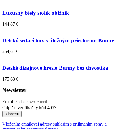
Luxusný biely stolík obĺžnik
144,87 €
Detský sedací box s úložným priestorom Bunny
254,61 €
Detské dizajnové kreslo Bunny bez chvostíka
175,63 €
Newsletter
Email
Odpíšte verifikačný kód 4953
odoberať
Vložením emailovej adresy súhlasím s prijímaním správ a