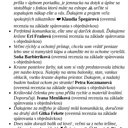
prišla v úplnom poriadku, je jemnucka na dotyk a úplne sa
stotožňuje s fotkou ktorú máte na eshope 🙏 určite si
zopakujem nákup ešte u vás. Ďakujem a prajem veľa
spokojných zákazníkov ❤️
Klaudia Špegárová
(overená
recenzia na základe spárovania s objednávkou)
Perfektná komunikacia, ešte sme aj darček dostali. Ďakujeme
krásne
Eri Fraňová
(overená recenzia na základe spárovania
s objednávkou)
Veľmi rýchly a ochotný prístup, chcela som vrátiť peniaze
lebo sme si rozmysleli kúpu a okamžite mi to ochotne vyriešili.
Soňa Barbieriková
(overená recenzia na základe spárovania
s objednávkou)
Krasne pastelove farby, tak som si vzdy predstavovala izbicku
pre nasho krpca. Nalepky na stenu baloniky, stan, vankus
oblacik, vsetko krasne doplna priestor. Dakujem, a nadalej
budem hadzat ockom po stranke!
Petra Koczmanová
(overená recenzia na základe spárovania s objednávkou)
Královská čelenka pro syna přišla rychle a materiál kvalitní.
Doporučuji.
Ivana Menšíková
(overená recenzia na základe
spárovania s objednávkou)
Ďakujeme za miffyho je úžasný milá komunikácia, doručenie
na druhý deň
Gitka Fekete
(overená recenzia na základe
spárovania s objednávkou)
Dnes nám dorazil balík od lovel , veľmi sa z neho tešíme,