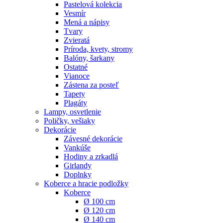
Pastelová kolekcia
Vesmír
Mená a nápisy
Tvary
Zvieratá
Príroda, kvety, stromy
Balóny, šarkany
Ostatné
Vianoce
Zástena za posteľ
Tapety
Plagáty
Lampy, osvetlenie
Poličky, vešiaky
Dekorácie
Závesné dekorácie
Vankúše
Hodiny a zrkadlá
Girlandy
Doplnky
Koberce a hracie podložky
Koberce
Ø 100 cm
Ø 120 cm
Ø 140 cm