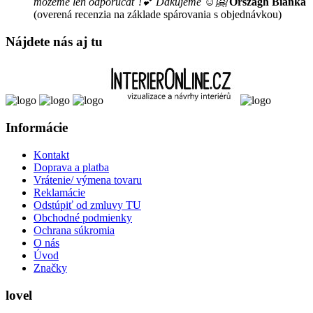
môžeme len odporúčať !💕 Ďakujeme ☺️🤗
Országh Bianka
(overená recenzia na základe spárovania s objednávkou)
Nájdete nás aj tu
Informácie
Kontakt
Doprava a platba
Vrátenie/ výmena tovaru
Reklamácie
Odstúpiť od zmluvy TU
Obchodné podmienky
Ochrana súkromia
O nás
Úvod
Značky
lovel