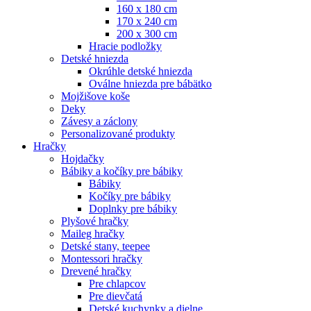
160 x 180 cm
170 x 240 cm
200 x 300 cm
Hracie podložky
Detské hniezda
Okrúhle detské hniezda
Oválne hniezda pre bábätko
Mojžišove koše
Deky
Závesy a záclony
Personalizované produkty
Hračky
Hojdačky
Bábiky a kočíky pre bábiky
Bábiky
Kočíky pre bábiky
Doplnky pre bábiky
Plyšové hračky
Maileg hračky
Detské stany, teepee
Montessori hračky
Drevené hračky
Pre chlapcov
Pre dievčatá
Detské kuchynky a dielne