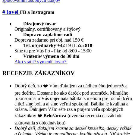
spracovaním osobných údajov
# lovel
FB a Instragram
Dizajnový tovar
Originálny, certifikovaný a štýlový
Dopravu zaplatíme radi
Doprava zadarmo pri obj. nad 150 €
Tel. objednávky +421 911 555 818
Sme tu pre Vás Po - Pia: od 8:00 - 15:00
Vrátenie/ výmena do 30 dní
Ako vrátiť/ vymeniť tovar?
RECENZIE ZÁKAZNÍKOV
Dobrý deň, zo ❤️ Vám ďakujem za nádherného jednorožca
pre dcérku. Dostane ho ako darček pod stromček. Minulého
roku som si u Vás objednala bábiku s menom pre ročnú dcéru
a tiež sme boli a aj sme veľmi spokojní. Bábika je kvalitná a
krásna. Ďakujem Vám ešte raz a prajem veľa spokojných
zákaznikov ❤️
Belušárová
(overená recenzia na základe
spárovania s objednávkou)
Dobrý deň, ďakujem krasne za detské kresielko, detsky vešiak
a čelenku. Všetko je prenadherne, kvalita úžasná. Nič krajšie