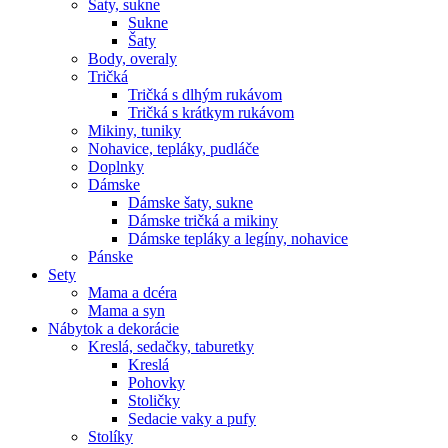
Šaty, sukne
Sukne
Šaty
Body, overaly
Tričká
Tričká s dlhým rukávom
Tričká s krátkym rukávom
Mikiny, tuniky
Nohavice, tepláky, pudláče
Doplnky
Dámske
Dámske šaty, sukne
Dámske tričká a mikiny
Dámske tepláky a legíny, nohavice
Pánske
Sety
Mama a dcéra
Mama a syn
Nábytok a dekorácie
Kreslá, sedačky, taburetky
Kreslá
Pohovky
Stoličky
Sedacie vaky a pufy
Stolíky