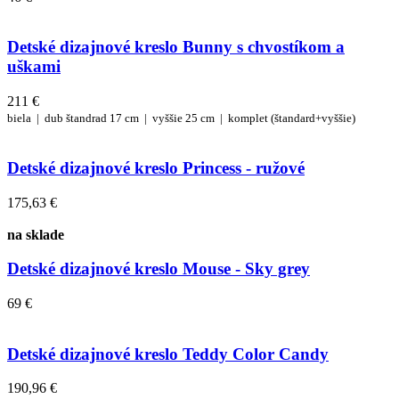
Detské dizajnové kreslo Bunny s chvostíkom a
uškami
211 €
biela |
dub
štandrad 17 cm |
vyššie 25 cm |
komplet (štandard+vyššie)
Detské dizajnové kreslo Princess - ružové
175,63 €
na sklade
Detské dizajnové kreslo Mouse - Sky grey
69 €
Detské dizajnové kreslo Teddy Color Candy
190,96 €