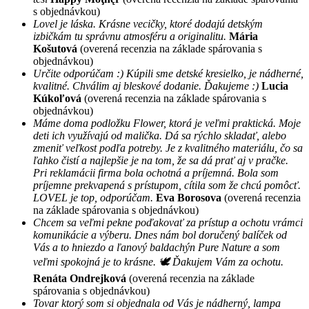
s objednávkou)
Lovel je láska. Krásne vecičky, ktoré dodajú detským
izbičkám tu správnu atmosféru a originalitu.
Mária
Košutová
(overená recenzia na základe spárovania s
objednávkou)
Určite odporúčam :) Kúpili sme detské kresielko, je nádherné,
kvalitné. Chválim aj bleskové dodanie. Ďakujeme :)
Lucia
Kúkoľová
(overená recenzia na základe spárovania s
objednávkou)
Máme doma podložku Flower, ktorá je veľmi praktická. Moje
deti ich využívajú od malička. Dá sa rýchlo skladať, alebo
zmeniť veľkost podľa potreby. Je z kvalitného materiálu, čo sa
ľahko čistí a najlepšie je na tom, že sa dá prať aj v pračke.
Pri reklamácii firma bola ochotná a príjemná. Bola som
príjemne prekvapená s prístupom, cítila som že chcú pomôcť.
LOVEL je top, odporúčam.
Eva Borosova
(overená recenzia
na základe spárovania s objednávkou)
Chcem sa veľmi pekne poďakovať za prístup a ochotu vrámci
komunikácie a výberu. Dnes nám bol doručený balíček od
Vás a to hniezdo a ľanový baldachýn Pure Nature a som
veľmi spokojná je to krásne. 🕊 Ďakujem Vám za ochotu.
Renáta Ondrejková
(overená recenzia na základe
spárovania s objednávkou)
Tovar ktorý som si objednala od Vás je nádherný, lampa