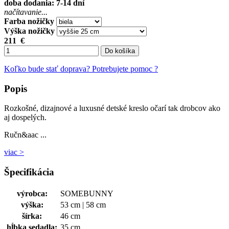
doba dodania: 7-14 dní
načítavanie...
Farba nožičky
Výška nožičky
211
€
Do košíka
Koľko bude stať doprava?
Potrebujete pomoc ?
Popis
Rozkošné, dizajnové a luxusné detské kreslo očarí tak drobcov ako
aj dospelých.
Ručn&aac ...
viac >
Špecifikácia
výrobca:
SOMEBUNNY
výška:
53 cm | 58 cm
šírka:
46 cm
hĺbka sedadla:
35 cm