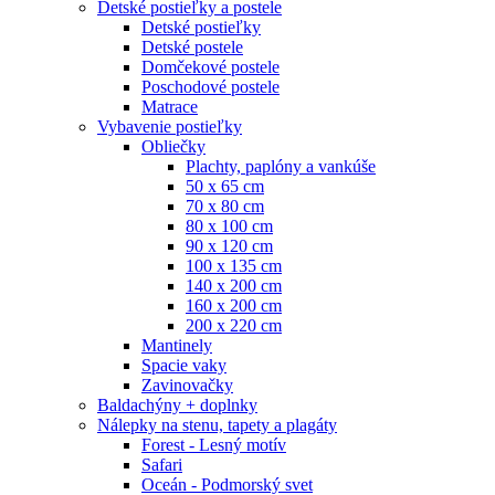
Detské postieľky a postele
Detské postieľky
Detské postele
Domčekové postele
Poschodové postele
Matrace
Vybavenie postieľky
Obliečky
Plachty, paplóny a vankúše
50 x 65 cm
70 x 80 cm
80 x 100 cm
90 x 120 cm
100 x 135 cm
140 x 200 cm
160 x 200 cm
200 x 220 cm
Mantinely
Spacie vaky
Zavinovačky
Baldachýny + doplnky
Nálepky na stenu, tapety a plagáty
Forest - Lesný motív
Safari
Oceán - Podmorský svet