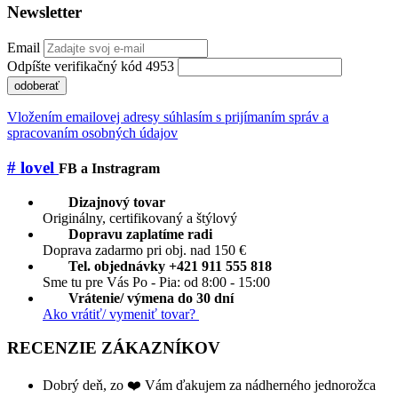
Newsletter
Email
Odpíšte verifikačný kód 4953
odoberať
Vložením emailovej adresy súhlasím s prijímaním správ a
spracovaním osobných údajov
# lovel
FB a Instragram
Dizajnový tovar
Originálny, certifikovaný a štýlový
Dopravu zaplatíme radi
Doprava zadarmo pri obj. nad 150 €
Tel. objednávky +421 911 555 818
Sme tu pre Vás Po - Pia: od 8:00 - 15:00
Vrátenie/ výmena do 30 dní
Ako vrátiť/ vymeniť tovar?
RECENZIE ZÁKAZNÍKOV
Dobrý deň, zo ❤️ Vám ďakujem za nádherného jednorožca