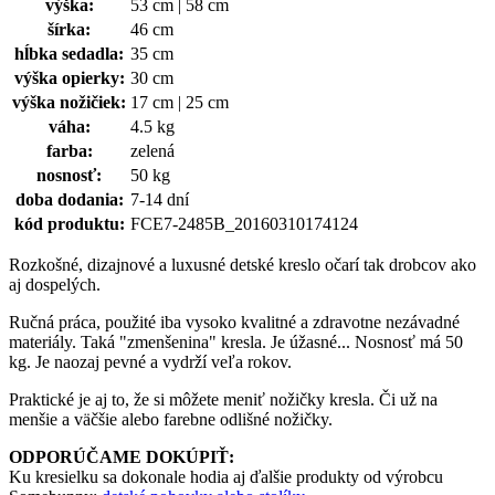
výška:
53 cm | 58 cm
šírka:
46 cm
hĺbka sedadla:
35 cm
výška opierky:
30 cm
výška nožičiek:
17 cm | 25 cm
váha:
4.5 kg
farba:
zelená
nosnosť:
50 kg
doba dodania:
7-14 dní
kód produktu:
FCE7-2485B_20160310174124
Rozkošné, dizajnové a luxusné detské kreslo očarí tak drobcov ako
aj dospelých.
Ručná práca, použité iba vysoko kvalitné a zdravotne nezávadné
materiály. Taká "zmenšenina" kresla. Je úžasné... Nosnosť má 50
kg. Je naozaj pevné a vydrží veľa rokov.
Praktické je aj to, že si môžete meniť nožičky kresla. Či už na
menšie a väčšie alebo farebne odlišné nožičky.
ODPORÚČAME DOKÚPIŤ:
Ku kresielku sa dokonale hodia aj ďalšie produkty od výrobcu