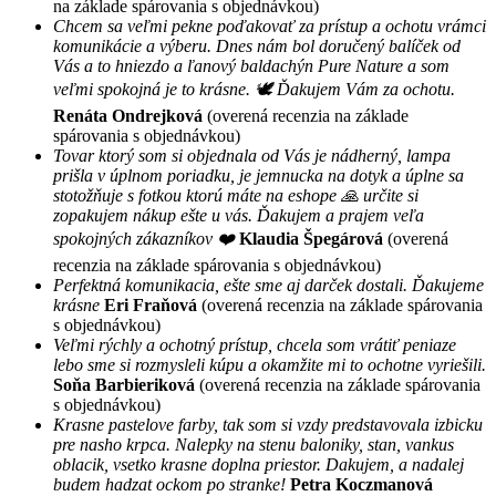
na základe spárovania s objednávkou)
Chcem sa veľmi pekne poďakovať za prístup a ochotu vrámci
komunikácie a výberu. Dnes nám bol doručený balíček od
Vás a to hniezdo a ľanový baldachýn Pure Nature a som
veľmi spokojná je to krásne. 🕊 Ďakujem Vám za ochotu.
Renáta Ondrejková
(overená recenzia na základe
spárovania s objednávkou)
Tovar ktorý som si objednala od Vás je nádherný, lampa
prišla v úplnom poriadku, je jemnucka na dotyk a úplne sa
stotožňuje s fotkou ktorú máte na eshope 🙏 určite si
zopakujem nákup ešte u vás. Ďakujem a prajem veľa
spokojných zákazníkov ❤️
Klaudia Špegárová
(overená
recenzia na základe spárovania s objednávkou)
Perfektná komunikacia, ešte sme aj darček dostali. Ďakujeme
krásne
Eri Fraňová
(overená recenzia na základe spárovania
s objednávkou)
Veľmi rýchly a ochotný prístup, chcela som vrátiť peniaze
lebo sme si rozmysleli kúpu a okamžite mi to ochotne vyriešili.
Soňa Barbieriková
(overená recenzia na základe spárovania
s objednávkou)
Krasne pastelove farby, tak som si vzdy predstavovala izbicku
pre nasho krpca. Nalepky na stenu baloniky, stan, vankus
oblacik, vsetko krasne doplna priestor. Dakujem, a nadalej
budem hadzat ockom po stranke!
Petra Koczmanová