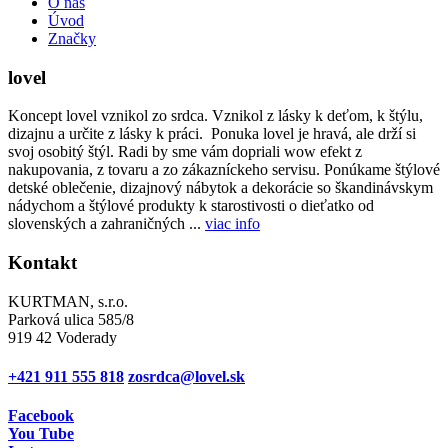
O nás
Úvod
Značky
lovel
Koncept lovel vznikol zo srdca. Vznikol z lásky k deťom, k štýlu,
dizajnu a určite z lásky k práci. Ponuka lovel je hravá, ale drží si
svoj osobitý štýl. Radi by sme vám dopriali wow efekt z
nakupovania, z tovaru a zo zákazníckeho servisu. Ponúkame štýlové
detské oblečenie, dizajnový nábytok a dekorácie so škandinávskym
nádychom a štýlové produkty k starostivosti o dieťatko od
slovenských a zahraničných ...
viac info
Kontakt
KURTMAN, s.r.o.
Parková ulica 585/8
919 42 Voderady
+421 911 555 818
zosrdca@lovel.sk
Facebook
You Tube