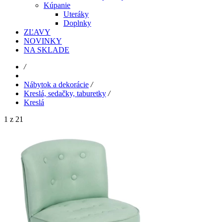
Kúpanie
Uteráky
Doplnky
ZĽAVY
NOVINKY
NA SKLADE
/
Nábytok a dekorácie
/
Kreslá, sedačky, taburetky
/
Kreslá
1 z 21