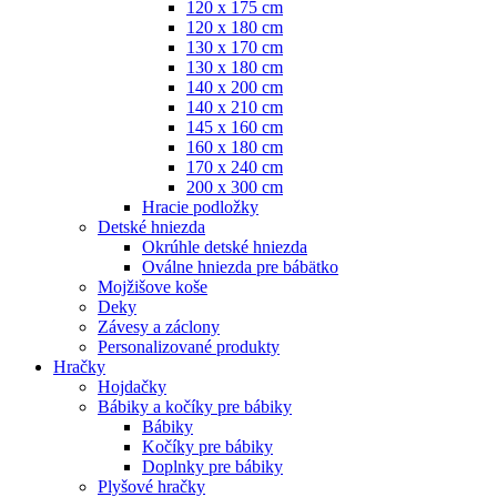
120 x 175 cm
120 x 180 cm
130 x 170 cm
130 x 180 cm
140 x 200 cm
140 x 210 cm
145 x 160 cm
160 x 180 cm
170 x 240 cm
200 x 300 cm
Hracie podložky
Detské hniezda
Okrúhle detské hniezda
Oválne hniezda pre bábätko
Mojžišove koše
Deky
Závesy a záclony
Personalizované produkty
Hračky
Hojdačky
Bábiky a kočíky pre bábiky
Bábiky
Kočíky pre bábiky
Doplnky pre bábiky
Plyšové hračky