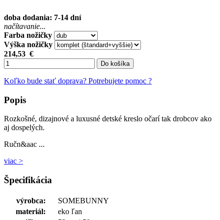
doba dodania: 7-14 dní
načítavanie...
Farba nožičky
Výška nožičky
214,53
€
Do košíka
Koľko bude stať doprava?
Potrebujete pomoc ?
Popis
Rozkošné, dizajnové a luxusné detské kreslo očarí tak drobcov ako
aj dospelých.
Ručn&aac ...
viac >
Špecifikácia
výrobca:
SOMEBUNNY
materiál:
eko ľan