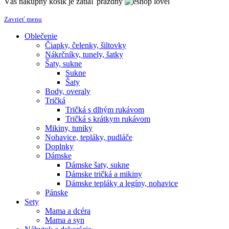
Váš nákupný košík je zatiaľ prázdny
Zavrieť menu
Oblečenie
Čiapky, čelenky, šiltovky
Nákrčníky, tunely, šatky
Šaty, sukne
Sukne
Šaty
Body, overaly
Tričká
Tričká s dlhým rukávom
Tričká s krátkym rukávom
Mikiny, tuniky
Nohavice, tepláky, pudláče
Doplnky
Dámske
Dámske šaty, sukne
Dámske tričká a mikiny
Dámske tepláky a legíny, nohavice
Pánske
Sety
Mama a dcéra
Mama a syn