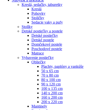
Nábytok a dekorácie
Kreslá, sedačky, taburetky
Kreslá
Pohovky
Stoličky
Sedacie vaky a pufy
Stolíky
Detské postieľky a postele
Detské postieľky
Detské postele
Domčekové postele
Poschodové postele
Matrace
Vybavenie postieľky
Obliečky
Plachty, paplóny a vankúše
50 x 65 cm
70 x 80 cm
80 x 100 cm
90 x 120 cm
100 x 135 cm
140 x 200 cm
160 x 200 cm
200 x 220 cm
Mantinely