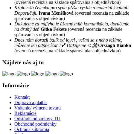
(overená recenzia na základe spárovania s objednávkou)
Královská čelenka pro syna přišla rychle a materiál kvalitní.
Doporučuji.
Ivana Menšíková
(overená recenzia na základe
spárovania s objednávkou)
Ďakujeme za miffyho je úžasný milá komunikácia, doručenie
na druhý deň
Gitka Fekete
(overená recenzia na základe
spárovania s objednávkou)
Dnes nám dorazil balík od lovel , veľmi sa z neho tešíme,
môžeme len odporúčať !💕 Ďakujeme ☺️🤗
Országh Bianka
(overená recenzia na základe spárovania s objednávkou)
Nájdete nás aj tu
Informácie
Kontakt
Doprava a platba
Vrátenie/ výmena tovaru
Reklamácie
Odstúpiť od zmluvy TU
Obchodné podmienky
Ochrana súkromia