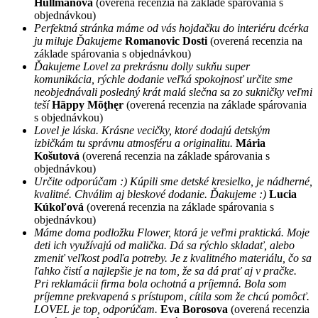
Hullmanová
(overená recenzia na základe spárovania s
objednávkou)
Perfektná stránka máme od vás hojdačku do interiéru dcérka
ju miluje Ďakujeme
Romanovic Dosti
(overená recenzia na
základe spárovania s objednávkou)
Ďakujeme Lovel za prekrásnu dolly sukňu super
komunikácia, rýchle dodanie veľká spokojnosť určite sme
neobjednávali posledný krát malá slečna sa zo sukničky veľmi
teší
Hãppy Mõţhęr
(overená recenzia na základe spárovania
s objednávkou)
Lovel je láska. Krásne vecičky, ktoré dodajú detským
izbičkám tu správnu atmosféru a originalitu.
Mária
Košutová
(overená recenzia na základe spárovania s
objednávkou)
Určite odporúčam :) Kúpili sme detské kresielko, je nádherné,
kvalitné. Chválim aj bleskové dodanie. Ďakujeme :)
Lucia
Kúkoľová
(overená recenzia na základe spárovania s
objednávkou)
Máme doma podložku Flower, ktorá je veľmi praktická. Moje
deti ich využívajú od malička. Dá sa rýchlo skladať, alebo
zmeniť veľkost podľa potreby. Je z kvalitného materiálu, čo sa
ľahko čistí a najlepšie je na tom, že sa dá prať aj v pračke.
Pri reklamácii firma bola ochotná a príjemná. Bola som
príjemne prekvapená s prístupom, cítila som že chcú pomôcť.
LOVEL je top, odporúčam.
Eva Borosova
(overená recenzia