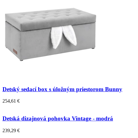
Detský sedací box s úložným priestorom Bunny
254,61 €
Detská dizajnová pohovka Vintage - modrá
239,29 €