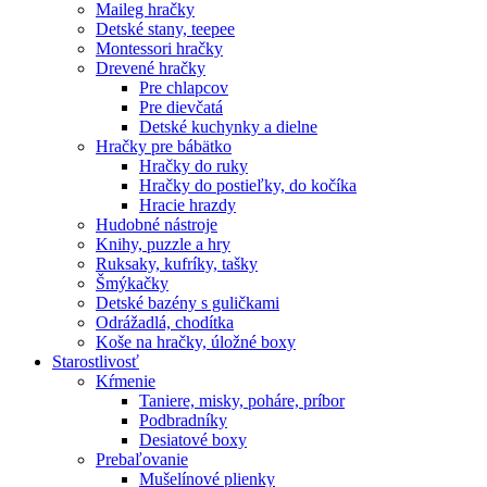
Maileg hračky
Detské stany, teepee
Montessori hračky
Drevené hračky
Pre chlapcov
Pre dievčatá
Detské kuchynky a dielne
Hračky pre bábätko
Hračky do ruky
Hračky do postieľky, do kočíka
Hracie hrazdy
Hudobné nástroje
Knihy, puzzle a hry
Ruksaky, kufríky, tašky
Šmýkačky
Detské bazény s guličkami
Odrážadlá, chodítka
Koše na hračky, úložné boxy
Starostlivosť
Kŕmenie
Taniere, misky, poháre, príbor
Podbradníky
Desiatové boxy
Prebaľovanie
Mušelínové plienky