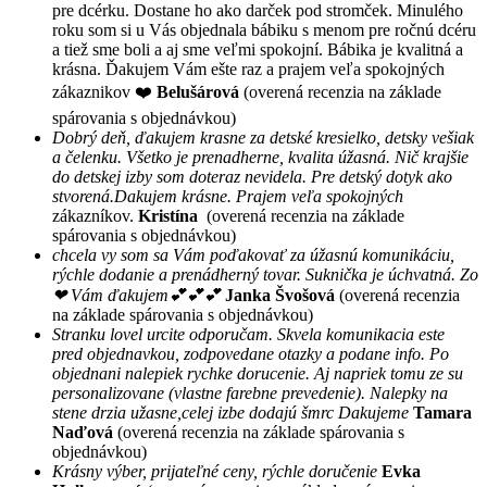
pre dcérku. Dostane ho ako darček pod stromček. Minulého
roku som si u Vás objednala bábiku s menom pre ročnú dcéru
a tiež sme boli a aj sme veľmi spokojní. Bábika je kvalitná a
krásna. Ďakujem Vám ešte raz a prajem veľa spokojných
zákaznikov ❤️
Belušárová
(overená recenzia na základe
spárovania s objednávkou)
Dobrý deň, ďakujem krasne za detské kresielko, detsky vešiak
a čelenku. Všetko je prenadherne, kvalita úžasná. Nič krajšie
do detskej izby som doteraz nevidela. Pre detský dotyk ako
stvorená.Dakujem krásne. Prajem veľa spokojných
zákazníkov.
Kristína
(overená recenzia na základe
spárovania s objednávkou)
chcela vy som sa Vám poďakovať za úžasnú komunikáciu,
rýchle dodanie a prenádherný tovar. Suknička je úchvatná. Zo
❤ Vám ďakujem💕💕💕
Janka Švošová
(overená recenzia
na základe spárovania s objednávkou)
Stranku lovel urcite odporučam. Skvela komunikacia este
pred objednavkou, zodpovedane otazky a podane info. Po
objednani nalepiek rychke dorucenie. Aj napriek tomu ze su
personalizovane (vlastne farebne prevedenie). Nalepky na
stene drzia užasne,celej izbe dodajú šmrc Dakujeme
Tamara
Naďová
(overená recenzia na základe spárovania s
objednávkou)
Krásny výber, prijateľné ceny, rýchle doručenie
Evka