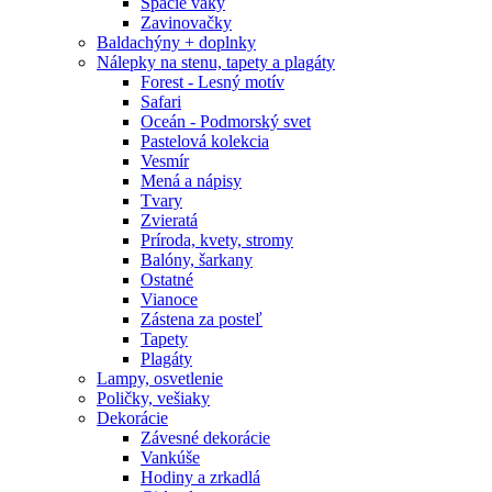
Spacie vaky
Zavinovačky
Baldachýny + doplnky
Nálepky na stenu, tapety a plagáty
Forest - Lesný motív
Safari
Oceán - Podmorský svet
Pastelová kolekcia
Vesmír
Mená a nápisy
Tvary
Zvieratá
Príroda, kvety, stromy
Balóny, šarkany
Ostatné
Vianoce
Zástena za posteľ
Tapety
Plagáty
Lampy, osvetlenie
Poličky, vešiaky
Dekorácie
Závesné dekorácie
Vankúše
Hodiny a zrkadlá