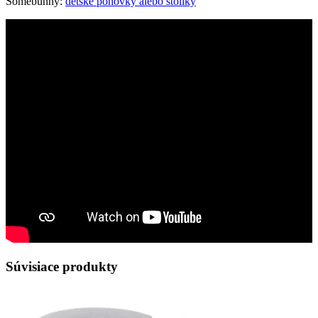
Somebunny:
detské pohovky alebo stolíky
Súvisiace produkty