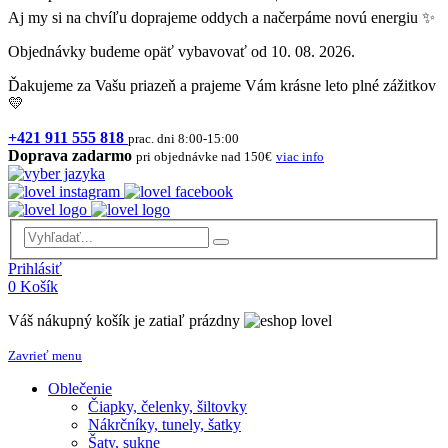
Aj my si na chvíľu doprajeme oddych a načerpáme novú energiu ✨
Objednávky budeme opäť vybavovať od 10. 08. 2026.
Ďakujeme za Vašu priazeň a prajeme Vám krásne leto plné zážitkov
💛
+421 911 555 818
prac. dni 8:00-15:00
Doprava zadarmo
pri objednávke nad 150€
viac info
Prihlásiť
0
Košík
Váš nákupný košík je zatiaľ prázdny
Zavrieť menu
Oblečenie
Čiapky, čelenky, šiltovky
Nákrčníky, tunely, šatky
Šaty, sukne