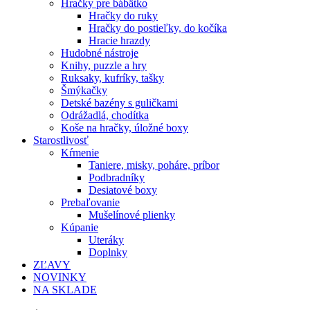
Hračky pre bábätko
Hračky do ruky
Hračky do postieľky, do kočíka
Hracie hrazdy
Hudobné nástroje
Knihy, puzzle a hry
Ruksaky, kufríky, tašky
Šmýkačky
Detské bazény s guličkami
Odrážadlá, chodítka
Koše na hračky, úložné boxy
Starostlivosť
Kŕmenie
Taniere, misky, poháre, príbor
Podbradníky
Desiatové boxy
Prebaľovanie
Mušelínové plienky
Kúpanie
Uteráky
Doplnky
ZĽAVY
NOVINKY
NA SKLADE