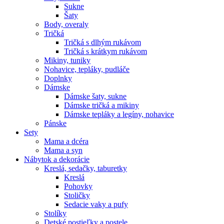
Sukne
Šaty
Body, overaly
Tričká
Tričká s dlhým rukávom
Tričká s krátkym rukávom
Mikiny, tuniky
Nohavice, tepláky, pudláče
Doplnky
Dámske
Dámske šaty, sukne
Dámske tričká a mikiny
Dámske tepláky a legíny, nohavice
Pánske
Sety
Mama a dcéra
Mama a syn
Nábytok a dekorácie
Kreslá, sedačky, taburetky
Kreslá
Pohovky
Stoličky
Sedacie vaky a pufy
Stolíky
Detské postieľky a postele