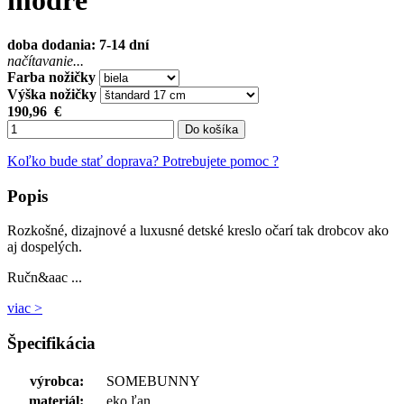
modré
doba dodania: 7-14 dní
načítavanie...
Farba nožičky
Výška nožičky
190,96
€
Do košíka
Koľko bude stať doprava?
Potrebujete pomoc ?
Popis
Rozkošné, dizajnové a luxusné detské kreslo očarí tak drobcov ako
aj dospelých.
Ručn&aac ...
viac >
Špecifikácia
výrobca:
SOMEBUNNY
materiál:
eko ľan