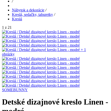
/
Nábytok a dekorácie
/
Kreslá, sedačky, taburetky
/
Kreslá
1 z 21
+ 1
obrázky
SOMEBUNNY
Detské dizajnové kreslo Linen -