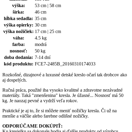
výška:
53 cm | 58 cm
šírka:
46 cm
hĺbka sedadla:
35 cm
výška opierky:
30 cm
výška nožičiek:
17 cm | 25 cm
váha:
4.5 kg
farba:
modrá
nosnosť:
50 kg
doba dodania:
7-14 dní
kód produktu:
FCE7-2485B_20160310174033
Rozkošné, dizajnové a luxusné detské kreslo očarí tak drobcov ako
aj dospelých.
Ručná práca, použité iba vysoko kvalitné a zdravotne nezávadné
materiály. Taká "zmenšenina" kresla. Je úžasné... Nosnosť má 50
kg. Je naozaj pevné a vydrží veľa rokov.
Praktické je aj to, že si môžete meniť nožičky kresla. Či už na
menšie a väčšie alebo farebne odlišné nožičky.
ODPORÚČAME DOKÚPIŤ:
Ku kresielku sa dokonale hodia aj ďalšie produkty od výrobcu