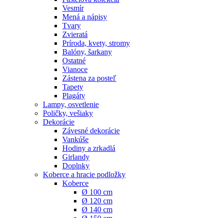
Vesmír
Mená a nápisy
Tvary
Zvieratá
Príroda, kvety, stromy
Balóny, šarkany
Ostatné
Vianoce
Zástena za posteľ
Tapety
Plagáty
Lampy, osvetlenie
Poličky, vešiaky
Dekorácie
Závesné dekorácie
Vankúše
Hodiny a zrkadlá
Girlandy
Doplnky
Koberce a hracie podložky
Koberce
Ø 100 cm
Ø 120 cm
Ø 140 cm