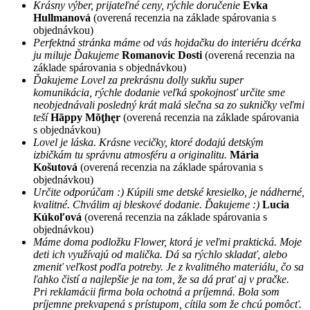
Krásny výber, prijateľné ceny, rýchle doručenie
Evka
Hullmanová
(overená recenzia na základe spárovania s
objednávkou)
Perfektná stránka máme od vás hojdačku do interiéru dcérka
ju miluje Ďakujeme
Romanovic Dosti
(overená recenzia na
základe spárovania s objednávkou)
Ďakujeme Lovel za prekrásnu dolly sukňu super
komunikácia, rýchle dodanie veľká spokojnosť určite sme
neobjednávali posledný krát malá slečna sa zo sukničky veľmi
teší
Hãppy Mõţhęr
(overená recenzia na základe spárovania
s objednávkou)
Lovel je láska. Krásne vecičky, ktoré dodajú detským
izbičkám tu správnu atmosféru a originalitu.
Mária
Košutová
(overená recenzia na základe spárovania s
objednávkou)
Určite odporúčam :) Kúpili sme detské kresielko, je nádherné,
kvalitné. Chválim aj bleskové dodanie. Ďakujeme :)
Lucia
Kúkoľová
(overená recenzia na základe spárovania s
objednávkou)
Máme doma podložku Flower, ktorá je veľmi praktická. Moje
deti ich využívajú od malička. Dá sa rýchlo skladať, alebo
zmeniť veľkost podľa potreby. Je z kvalitného materiálu, čo sa
ľahko čistí a najlepšie je na tom, že sa dá prať aj v pračke.
Pri reklamácii firma bola ochotná a príjemná. Bola som
príjemne prekvapená s prístupom, cítila som že chcú pomôcť.