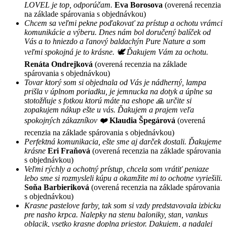
LOVEL je top, odporúčam.
Eva Borosova
(overená recenzia
na základe spárovania s objednávkou)
Chcem sa veľmi pekne poďakovať za prístup a ochotu vrámci
komunikácie a výberu. Dnes nám bol doručený balíček od
Vás a to hniezdo a ľanový baldachýn Pure Nature a som
veľmi spokojná je to krásne. 🕊 Ďakujem Vám za ochotu.
Renáta Ondrejková
(overená recenzia na základe
spárovania s objednávkou)
Tovar ktorý som si objednala od Vás je nádherný, lampa
prišla v úplnom poriadku, je jemnucka na dotyk a úplne sa
stotožňuje s fotkou ktorú máte na eshope 🙏 určite si
zopakujem nákup ešte u vás. Ďakujem a prajem veľa
spokojných zákazníkov ❤️
Klaudia Špegárová
(overená
recenzia na základe spárovania s objednávkou)
Perfektná komunikacia, ešte sme aj darček dostali. Ďakujeme
krásne
Eri Fraňová
(overená recenzia na základe spárovania
s objednávkou)
Veľmi rýchly a ochotný prístup, chcela som vrátiť peniaze
lebo sme si rozmysleli kúpu a okamžite mi to ochotne vyriešili.
Soňa Barbieriková
(overená recenzia na základe spárovania
s objednávkou)
Krasne pastelove farby, tak som si vzdy predstavovala izbicku
pre nasho krpca. Nalepky na stenu baloniky, stan, vankus
oblacik, vsetko krasne doplna priestor. Dakujem, a nadalej