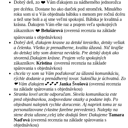
Dobrý deň, zo ❤️ Vám ďakujem za nádherného jednorožca
pre dcérku. Dostane ho ako darček pod stromček. Minulého
roku som si u Vás objednala bábiku s menom pre ročnú dcéru
a tiež sme boli a aj sme veľmi spokojní. Bábika je kvalitná a
krásna. Ďakujem Vám ešte raz a prajem veľa spokojných
zákaznikov ❤️
Belušárová
(overená recenzia na základe
spárovania s objednávkou)
Dobrý deň, ďakujem krasne za detské kresielko, detsky vešiak
a čelenku. Všetko je prenadherne, kvalita úžasná. Nič krajšie
do detskej izby som doteraz nevidela. Pre detský dotyk ako
stvorená.Dakujem krásne. Prajem veľa spokojných
zákazníkov.
Kristína
(overená recenzia na základe
spárovania s objednávkou)
chcela vy som sa Vám poďakovať za úžasnú komunikáciu,
rýchle dodanie a prenádherný tovar. Suknička je úchvatná. Zo
❤ Vám ďakujem💕💕💕
Janka Švošová
(overená recenzia
na základe spárovania s objednávkou)
Stranku lovel urcite odporučam. Skvela komunikacia este
pred objednavkou, zodpovedane otazky a podane info. Po
objednani nalepiek rychke dorucenie. Aj napriek tomu ze su
personalizovane (vlastne farebne prevedenie). Nalepky na
stene drzia užasne,celej izbe dodajú šmrc Dakujeme
Tamara
Naďová
(overená recenzia na základe spárovania s
objednávkou)