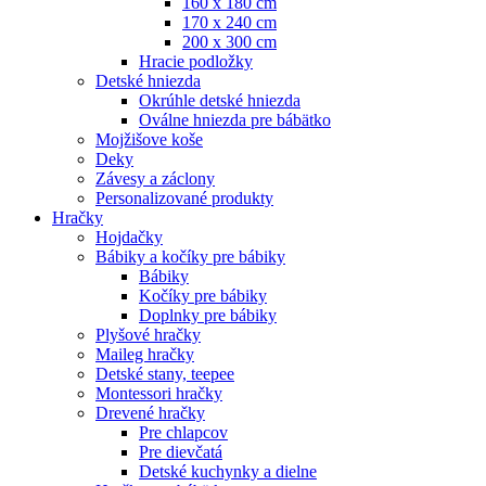
160 x 180 cm
170 x 240 cm
200 x 300 cm
Hracie podložky
Detské hniezda
Okrúhle detské hniezda
Oválne hniezda pre bábätko
Mojžišove koše
Deky
Závesy a záclony
Personalizované produkty
Hračky
Hojdačky
Bábiky a kočíky pre bábiky
Bábiky
Kočíky pre bábiky
Doplnky pre bábiky
Plyšové hračky
Maileg hračky
Detské stany, teepee
Montessori hračky
Drevené hračky
Pre chlapcov
Pre dievčatá
Detské kuchynky a dielne