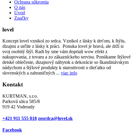
Ochrana súkromia
O nás
Úvod
Značky
lovel
Koncept lovel vznikol zo srdca. Vznikol z lásky k deťom, k štýlu,
dizajnu a určite z lásky k práci. Ponuka lovel je hravá, ale drží si
svoj osobitý štýl. Radi by sme vám dopriali wow efekt z
nakupovania, z tovaru a zo zákazníckeho servisu. Ponúkame štýlové
detské oblečenie, dizajnový nábytok a dekorácie so škandinávskym
nádychom a štýlové produkty k starostivosti o dieťatko od
slovenských a zahraničných ...
viac info
Kontakt
KURTMAN, s.r.o.
Parková ulica 585/8
919 42 Voderady
+421 911 555 818
zosrdca@lovel.sk
Facebook