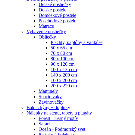
Detské postieľky
Detské postele
Domčekové postele
Poschodové postele
Matrace
Vybavenie postieľky
Obliečky
Plachty, paplóny a vankúše
50 x 65 cm
70 x 80 cm
80 x 100 cm
90 x 120 cm
100 x 135 cm
140 x 200 cm
160 x 200 cm
200 x 220 cm
Mantinely
Spacie vaky
Zavinovačky
Baldachýny + doplnky
Nálepky na stenu, tapety a plagáty
Forest - Lesný motív
Safari
Oceán - Podmorský svet
Pastelová kolekcia