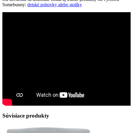
Somebunny:
detské pohovky alebo stolíky
Súvisiace produkty