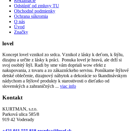
Reklamácie
Odstúpiť od zmluvy TU
Obchodné podmienky
Ochrana súkromia
O nás
Úvod
Značky
lovel
Koncept lovel vznikol zo srdca. Vznikol z lásky k deťom, k štýlu,
dizajnu a určite z lásky k práci. Ponuka lovel je hravá, ale drží si
svoj osobitý štýl. Radi by sme vám dopriali wow efekt z
nakupovania, z tovaru a zo zákazníckeho servisu. Ponúkame štýlové
detské oblečenie, dizajnový nábytok a dekorácie so škandinávskym
nádychom a štýlové produkty k starostivosti o dieťatko od
slovenských a zahraničných ...
viac info
Kontakt
KURTMAN, s.r.o.
Parková ulica 585/8
919 42 Voderady
+421 911 555 818
zosrdca@lovel.sk