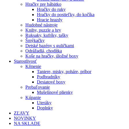
Hračky pre bábätko
Hračky do ruky
Hračky do postieľky, do kočíka
Hracie hrazdy
Hudobné nástroje
Knihy, puzzle a hry
Ruksaky, kufríky, tašky
Šmýkačky
Detské bazény s guličkami
Odrážadlá, chodítka
Koše na hračky, úložné boxy
Starostlivosť
Kŕmenie
Taniere, misky, poháre, príbor
Podbradníky
Desiatové boxy
Prebaľovanie
Mušelínové plienky
Kúpanie
Uteráky
Doplnky
ZĽAVY
NOVINKY
NA SKLADE