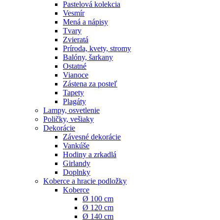
Pastelová kolekcia
Vesmír
Mená a nápisy
Tvary
Zvieratá
Príroda, kvety, stromy
Balóny, šarkany
Ostatné
Vianoce
Zástena za posteľ
Tapety
Plagáty
Lampy, osvetlenie
Poličky, vešiaky
Dekorácie
Závesné dekorácie
Vankúše
Hodiny a zrkadlá
Girlandy
Doplnky
Koberce a hracie podložky
Koberce
Ø 100 cm
Ø 120 cm
Ø 140 cm