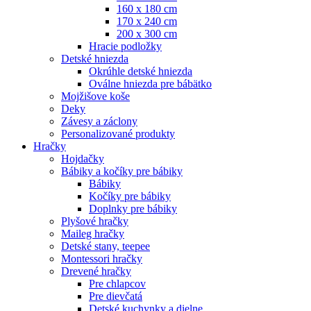
160 x 180 cm
170 x 240 cm
200 x 300 cm
Hracie podložky
Detské hniezda
Okrúhle detské hniezda
Oválne hniezda pre bábätko
Mojžišove koše
Deky
Závesy a záclony
Personalizované produkty
Hračky
Hojdačky
Bábiky a kočíky pre bábiky
Bábiky
Kočíky pre bábiky
Doplnky pre bábiky
Plyšové hračky
Maileg hračky
Detské stany, teepee
Montessori hračky
Drevené hračky
Pre chlapcov
Pre dievčatá
Detské kuchynky a dielne