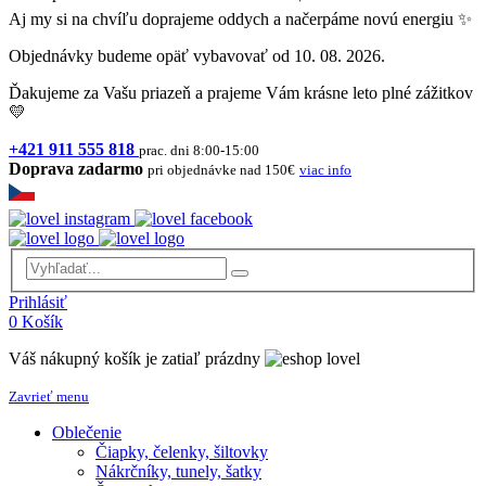
Aj my si na chvíľu doprajeme oddych a načerpáme novú energiu ✨
Objednávky budeme opäť vybavovať od 10. 08. 2026.
Ďakujeme za Vašu priazeň a prajeme Vám krásne leto plné zážitkov
💛
+421 911 555 818
prac. dni 8:00-15:00
Doprava zadarmo
pri objednávke nad 150€
viac info
Prihlásiť
0
Košík
Váš nákupný košík je zatiaľ prázdny
Zavrieť menu
Oblečenie
Čiapky, čelenky, šiltovky
Nákrčníky, tunely, šatky