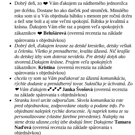
Dobrý deň, zo ❤️ Vám ďakujem za nádherného jednorožca
pre dcérku. Dostane ho ako darček pod stromček. Minulého
roku som si u Vás objednala bábiku s menom pre ročnú dcéru
a tiež sme boli a aj sme veľmi spokojní. Bábika je kvalitná a
krásna. Ďakujem Vám ešte raz a prajem veľa spokojných
zákaznikov ❤️
Belušárová
(overená recenzia na základe
spárovania s objednávkou)
Dobrý deň, ďakujem krasne za detské kresielko, detsky vešiak
a čelenku. Všetko je prenadherne, kvalita úžasná. Nič krajšie
do detskej izby som doteraz nevidela. Pre detský dotyk ako
stvorená.Dakujem krásne. Prajem veľa spokojných
zákazníkov.
Kristína
(overená recenzia na základe
spárovania s objednávkou)
chcela vy som sa Vám poďakovať za úžasnú komunikáciu,
rýchle dodanie a prenádherný tovar. Suknička je úchvatná. Zo
❤ Vám ďakujem💕💕💕
Janka Švošová
(overená recenzia
na základe spárovania s objednávkou)
Stranku lovel urcite odporučam. Skvela komunikacia este
pred objednavkou, zodpovedane otazky a podane info. Po
objednani nalepiek rychke dorucenie. Aj napriek tomu ze su
personalizovane (vlastne farebne prevedenie). Nalepky na
stene drzia užasne,celej izbe dodajú šmrc Dakujeme
Tamara
Naďová
(overená recenzia na základe spárovania s
objednávkou)