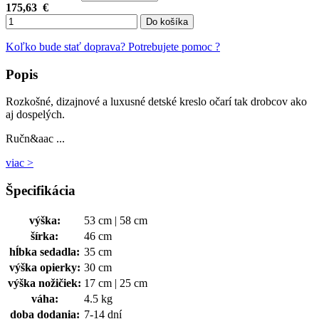
175,63
€
Do košíka
Koľko bude stať doprava?
Potrebujete pomoc ?
Popis
Rozkošné, dizajnové a luxusné detské kreslo očarí tak drobcov ako
aj dospelých.
Ručn&aac ...
viac >
Špecifikácia
výška:
53 cm | 58 cm
šírka:
46 cm
hĺbka sedadla:
35 cm
výška opierky:
30 cm
výška nožičiek:
17 cm | 25 cm
váha:
4.5 kg
doba dodania:
7-14 dní