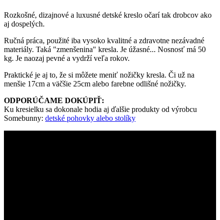
Rozkošné, dizajnové a luxusné detské kreslo očarí tak drobcov ako
aj dospelých.
Ručná práca, použité iba vysoko kvalitné a zdravotne nezávadné
materiály. Taká "zmenšenina" kresla. Je úžasné... Nosnosť má 50
kg. Je naozaj pevné a vydrží veľa rokov.
Praktické je aj to, že si môžete meniť nožičky kresla. Či už na
menšie 17cm a väčšie 25cm alebo farebne odlišné nožičky.
ODPORÚČAME DOKÚPIŤ:
Ku kresielku sa dokonale hodia aj ďalšie produkty od výrobcu
Somebunny:
detské pohovky alebo stolíky