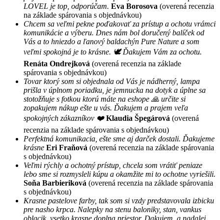
LOVEL je top, odporúčam.
Eva Borosova
(overená recenzia
na základe spárovania s objednávkou)
Chcem sa veľmi pekne poďakovať za prístup a ochotu vrámci
komunikácie a výberu. Dnes nám bol doručený balíček od
Vás a to hniezdo a ľanový baldachýn Pure Nature a som
veľmi spokojná je to krásne. 🕊 Ďakujem Vám za ochotu.
Renáta Ondrejková
(overená recenzia na základe
spárovania s objednávkou)
Tovar ktorý som si objednala od Vás je nádherný, lampa
prišla v úplnom poriadku, je jemnucka na dotyk a úplne sa
stotožňuje s fotkou ktorú máte na eshope 🙏 určite si
zopakujem nákup ešte u vás. Ďakujem a prajem veľa
spokojných zákazníkov ❤️
Klaudia Špegárová
(overená
recenzia na základe spárovania s objednávkou)
Perfektná komunikacia, ešte sme aj darček dostali. Ďakujeme
krásne
Eri Fraňová
(overená recenzia na základe spárovania
s objednávkou)
Veľmi rýchly a ochotný prístup, chcela som vrátiť peniaze
lebo sme si rozmysleli kúpu a okamžite mi to ochotne vyriešili.
Soňa Barbieriková
(overená recenzia na základe spárovania
s objednávkou)
Krasne pastelove farby, tak som si vzdy predstavovala izbicku
pre nasho krpca. Nalepky na stenu baloniky, stan, vankus
oblacik, vsetko krasne doplna priestor. Dakujem, a nadalej