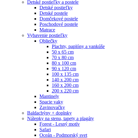
Detské postieľky a postele
Detské postieľky
Detské postele
Domčekové postele
Poschodové postele
Matrace
Vybavenie postieľky
Obliečky
Plachty, paplóny a vankúše
50 x 65 cm
70 x 80 cm
80 x 100 cm
90 x 120 cm
100 x 135 cm
140 x 200 cm
160 x 200 cm
200 x 220 cm
Mantinely
Spacie vaky
Zavinovačky
Baldachýny + doplnky
Nálepky na stenu, tapety a plagáty
Forest - Lesný motív
Safari
Oceán - Podmorský svet