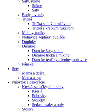
Šaty, sukne
Sukne
Šaty
Body, overaly
Tričká
Tričká s dlhým rukávom
Tričká s krátkym rukávom
Mikiny, tuniky
Nohavice, tepláky, pudláče
Doplnky
Dámske
Dámske šaty, sukne
Dámske tričká a mikiny
Dámske tepláky a legíny, nohavice
Pánske
Sety
Mama a dcéra
Mama a syn
Nábytok a dekorácie
Kreslá, sedačky, taburetky
Kreslá
Pohovky
Stoličky
Sedacie vaky a pufy
Stolíky