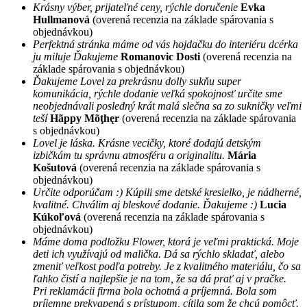
Krásny výber, prijateľné ceny, rýchle doručenie
Evka
Hullmanová
(overená recenzia na základe spárovania s
objednávkou)
Perfektná stránka máme od vás hojdačku do interiéru dcérka
ju miluje Ďakujeme
Romanovic Dosti
(overená recenzia na
základe spárovania s objednávkou)
Ďakujeme Lovel za prekrásnu dolly sukňu super
komunikácia, rýchle dodanie veľká spokojnosť určite sme
neobjednávali posledný krát malá slečna sa zo sukničky veľmi
teší
Hãppy Mõţhęr
(overená recenzia na základe spárovania
s objednávkou)
Lovel je láska. Krásne vecičky, ktoré dodajú detským
izbičkám tu správnu atmosféru a originalitu.
Mária
Košutová
(overená recenzia na základe spárovania s
objednávkou)
Určite odporúčam :) Kúpili sme detské kresielko, je nádherné,
kvalitné. Chválim aj bleskové dodanie. Ďakujeme :)
Lucia
Kúkoľová
(overená recenzia na základe spárovania s
objednávkou)
Máme doma podložku Flower, ktorá je veľmi praktická. Moje
deti ich využívajú od malička. Dá sa rýchlo skladať, alebo
zmeniť veľkost podľa potreby. Je z kvalitného materiálu, čo sa
ľahko čistí a najlepšie je na tom, že sa dá prať aj v pračke.
Pri reklamácii firma bola ochotná a príjemná. Bola som
príjemne prekvapená s prístupom, cítila som že chcú pomôcť.