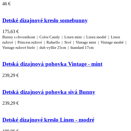
46 €
Detské dizajnové kreslo somebunny
175,63 €
Bunny s chvostíkom |
Color Candy |
Linen mint |
Linen modré |
Linen
ružové |
Princess ružové |
Rafaello |
Sivé |
Vintage mint |
Vintage modré |
Vintage ružové
biele |
dub
vyššie 25cm |
štandard 17cm
Detská dizajnová pohovka Vintage - mint
239,29 €
Detská dizajnová pohovka sivá Bunny
239,29 €
Detské dizajnové kreslo Linen - modré