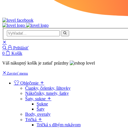
Prihlásiť
0
Košík
Váš nákupný košík je zatiaľ prázdny
Zavrieť menu
Oblečenie
Čiapky, čelenky, šiltovky
Nákrčníky, tunely, šatky
Šaty, sukne
Sukne
Šaty
Body, overaly
Tričká
Tričká s dlhým rukávom