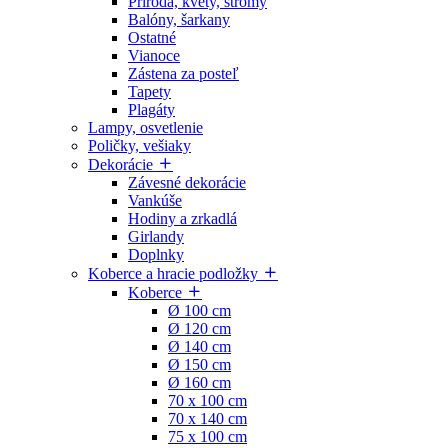
Príroda, kvety, stromy
Balóny, šarkany
Ostatné
Vianoce
Zástena za posteľ
Tapety
Plagáty
Lampy, osvetlenie
Poličky, vešiaky
Dekorácie
Závesné dekorácie
Vankúše
Hodiny a zrkadlá
Girlandy
Doplnky
Koberce a hracie podložky
Koberce
Ø 100 cm
Ø 120 cm
Ø 140 cm
Ø 150 cm
Ø 160 cm
70 x 100 cm
70 x 140 cm
75 x 100 cm