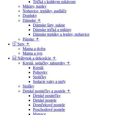
Tričká s krátkym rukávom
Mikiny, tuniky
Nohavice, tepláky, pudláče
Doplnky
Dámske
Dámske šaty, sukne
Dámske tričká a mikiny
Dámske tepláky a legíny, nohavice
Pánske
Sety
Mama a dcéra
Mama a syn
Nábytok a dekorácie
Kreslá, sedačky, taburetky
Kreslá
Pohovky
Stoličky
Sedacie vaky a pufy
Stolíky
Detské postieľky a postele
Detské postieľky
Detské postele
Domčekové postele
Poschodové postele
Matrace