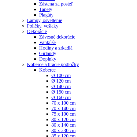
Zástena za posteľ
Tapety
Plagáty
Lampy, osvetlenie
Poličky, vešiaky
Dekorácie
Závesné dekorácie
Vankúše
Hodiny a zrkadlá
Girlandy
Doplnky
Koberce a hracie podložky
Koberce
Ø 100 cm
Ø 120 cm
Ø 140 cm
Ø 150 cm
Ø 160 cm
70 x 100 cm
70 x 140 cm
75 x 100 cm
80 x 120 cm
80 x 140 cm
80 x 230 cm
85 x 120 cm