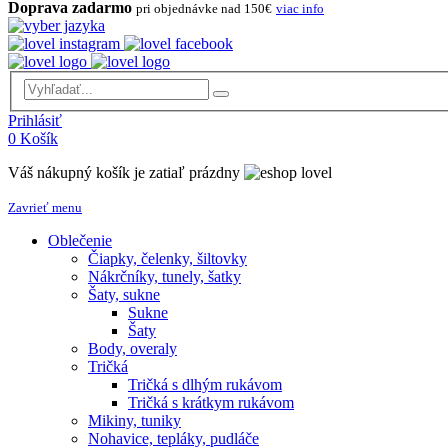
Doprava zadarmo
pri objednávke nad 150€
viac info
Prihlásiť
0
Košík
Váš nákupný košík je zatiaľ prázdny
Zavrieť menu
Oblečenie
Čiapky, čelenky, šiltovky
Nákrčníky, tunely, šatky
Šaty, sukne
Sukne
Šaty
Body, overaly
Tričká
Tričká s dlhým rukávom
Tričká s krátkym rukávom
Mikiny, tuniky
Nohavice, tepláky, pudláče