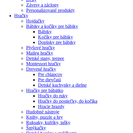
Závesy a záclony
Personalizované produkty
Hračky
Hojdačky
Bábiky a kočíky pre bábiky
Bábiky
Kočíky pre bábiky
Doplnky pre bábiky
Plyšové hračky
Maileg hračky
Detské stany, teepee
Montessori hračky
Drevené hračky
Pre chlapcov
Pre dievčatá
Detské kuchynky a dielne
Hračky pre bábätko
Hračky do ruky
Hračky do postieľky, do kočíka
Hracie hrazdy
Hudobné nástroje
Knihy, puzzle a hry
Ruksaky, kufríky, tašky
Šmýkačky