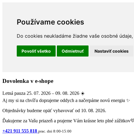
Používame cookies
Do cookies neukladáme žiadne vaše osobné údaje, a
Povoliť všetko
Odmietnuť
Nastaviť cookies
Dovolenka v e-shope
Letná pauza 25. 07. 2026 – 09. 08. 2026 ☀️
Aj my si na chvíľu doprajeme oddych a načerpáme novú energiu ✨
Objednávky budeme opäť vybavovať od 10. 08. 2026.
Ďakujeme za Vašu priazeň a prajeme Vám krásne leto plné zážitkov
+421 911 555 818
prac. dni 8:00-15:00