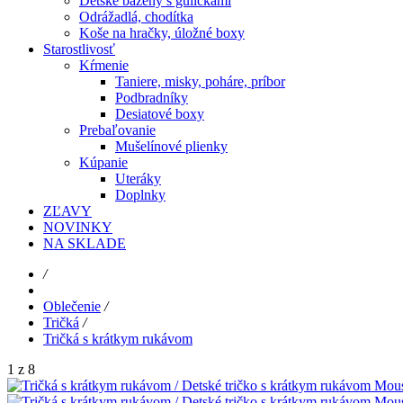
Detské bazény s guličkami
Odrážadlá, chodítka
Koše na hračky, úložné boxy
Starostlivosť
Kŕmenie
Taniere, misky, poháre, príbor
Podbradníky
Desiatové boxy
Prebaľovanie
Mušelínové plienky
Kúpanie
Uteráky
Doplnky
ZĽAVY
NOVINKY
NA SKLADE
/
Oblečenie
/
Tričká
/
Tričká s krátkym rukávom
1 z 8