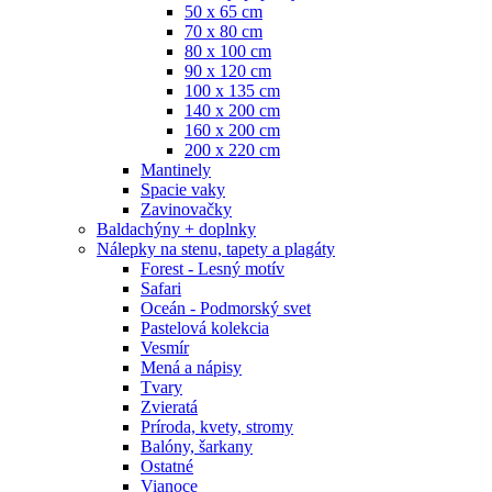
50 x 65 cm
70 x 80 cm
80 x 100 cm
90 x 120 cm
100 x 135 cm
140 x 200 cm
160 x 200 cm
200 x 220 cm
Mantinely
Spacie vaky
Zavinovačky
Baldachýny + doplnky
Nálepky na stenu, tapety a plagáty
Forest - Lesný motív
Safari
Oceán - Podmorský svet
Pastelová kolekcia
Vesmír
Mená a nápisy
Tvary
Zvieratá
Príroda, kvety, stromy
Balóny, šarkany
Ostatné
Vianoce