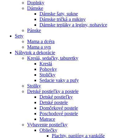
Doplnky
Dámske
Dámske šaty, sukne
Dámske tričká a mikiny
Dámske tepláky a legíny, nohavice
Pánske
Sety
Mama a dcéra
Mama a syn
Nábytok a dekorácie
Kreslá, sedačky, taburetky
Kreslá
Pohovky
Stoličky
Sedacie vaky a pufy
Stolíky
Detské postieľky a postele
Detské postieľky
Detské postele
Domčekové postele
Poschodové postele
Matrace
Vybavenie postieľky
Obliečky
Plachty, paplóny a vankúše