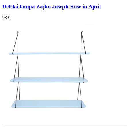
Detská lampa Zajko Joseph Rose in April
93 €