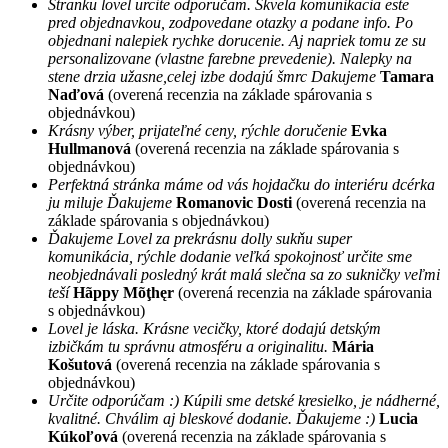
Stranku lovel urcite odporučam. Skvela komunikacia este
pred objednavkou, zodpovedane otazky a podane info. Po
objednani nalepiek rychke dorucenie. Aj napriek tomu ze su
personalizovane (vlastne farebne prevedenie). Nalepky na
stene drzia užasne,celej izbe dodajú šmrc Dakujeme
Tamara
Naďová
(overená recenzia na základe spárovania s
objednávkou)
Krásny výber, prijateľné ceny, rýchle doručenie
Evka
Hullmanová
(overená recenzia na základe spárovania s
objednávkou)
Perfektná stránka máme od vás hojdačku do interiéru dcérka
ju miluje Ďakujeme
Romanovic Dosti
(overená recenzia na
základe spárovania s objednávkou)
Ďakujeme Lovel za prekrásnu dolly sukňu super
komunikácia, rýchle dodanie veľká spokojnosť určite sme
neobjednávali posledný krát malá slečna sa zo sukničky veľmi
teší
Hãppy Mõţhęr
(overená recenzia na základe spárovania
s objednávkou)
Lovel je láska. Krásne vecičky, ktoré dodajú detským
izbičkám tu správnu atmosféru a originalitu.
Mária
Košutová
(overená recenzia na základe spárovania s
objednávkou)
Určite odporúčam :) Kúpili sme detské kresielko, je nádherné,
kvalitné. Chválim aj bleskové dodanie. Ďakujeme :)
Lucia
Kúkoľová
(overená recenzia na základe spárovania s