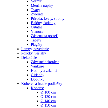
Vesmír
Mená a nápisy
Tvary
Zvieratá
Príroda, kvety, stromy
Balóny, šarkany
Ostatné
Vianoce
Zástena za posteľ
Tapety
Plagáty
Lampy, osvetlenie
Poličky, vešiaky
Dekorácie
Závesné dekorácie
Vankúše
Hodiny a zrkadlá
Girlandy
Doplnky
Koberce a hracie podložky
Koberce
Ø 100 cm
Ø 120 cm
Ø 140 cm
Ø 150 cm