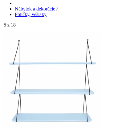
Nábytok a dekorácie
/
Poličky, vešiaky
5 z 18