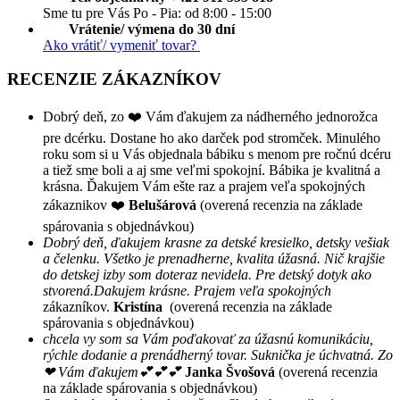
Sme tu pre Vás Po - Pia: od 8:00 - 15:00
Vrátenie/ výmena do 30 dní
Ako vrátiť/ vymeniť tovar?
RECENZIE ZÁKAZNÍKOV
Dobrý deň, zo ❤️ Vám ďakujem za nádherného jednorožca
pre dcérku. Dostane ho ako darček pod stromček. Minulého
roku som si u Vás objednala bábiku s menom pre ročnú dcéru
a tiež sme boli a aj sme veľmi spokojní. Bábika je kvalitná a
krásna. Ďakujem Vám ešte raz a prajem veľa spokojných
zákaznikov ❤️
Belušárová
(overená recenzia na základe
spárovania s objednávkou)
Dobrý deň, ďakujem krasne za detské kresielko, detsky vešiak
a čelenku. Všetko je prenadherne, kvalita úžasná. Nič krajšie
do detskej izby som doteraz nevidela. Pre detský dotyk ako
stvorená.Dakujem krásne. Prajem veľa spokojných
zákazníkov.
Kristína
(overená recenzia na základe
spárovania s objednávkou)
chcela vy som sa Vám poďakovať za úžasnú komunikáciu,
rýchle dodanie a prenádherný tovar. Suknička je úchvatná. Zo
❤ Vám ďakujem💕💕💕
Janka Švošová
(overená recenzia
na základe spárovania s objednávkou)