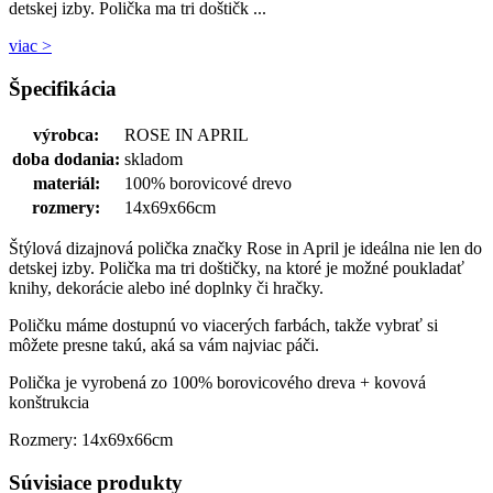
detskej izby. Polička ma tri doštičk ...
viac >
Špecifikácia
výrobca:
ROSE IN APRIL
doba dodania:
skladom
materiál:
100% borovicové drevo
rozmery:
14x69x66cm
Štýlová dizajnová polička značky Rose in April je ideálna nie len do
detskej izby. Polička ma tri doštičky, na ktoré je možné poukladať
knihy, dekorácie alebo iné doplnky či hračky.
Poličku máme dostupnú vo viacerých farbách, takže vybrať si
môžete presne takú, aká sa vám najviac páči.
Polička je vyrobená zo 100% borovicového dreva + kovová
konštrukcia
Rozmery: 14x69x66cm
Súvisiace produkty