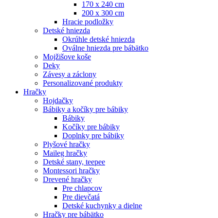
170 x 240 cm
200 x 300 cm
Hracie podložky
Detské hniezda
Okrúhle detské hniezda
Oválne hniezda pre bábätko
Mojžišove koše
Deky
Závesy a záclony
Personalizované produkty
Hračky
Hojdačky
Bábiky a kočíky pre bábiky
Bábiky
Kočíky pre bábiky
Doplnky pre bábiky
Plyšové hračky
Maileg hračky
Detské stany, teepee
Montessori hračky
Drevené hračky
Pre chlapcov
Pre dievčatá
Detské kuchynky a dielne
Hračky pre bábätko