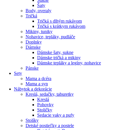
Sukne
Šaty
Body, overaly
Tričká
Tričká s dlhým rukávom
Tričká s krátkym rukávom
Mikiny, tuniky
Nohavice, tepláky, pudláče
Doplnky
Dámske
Dámske šaty, sukne
Dámske tričká a mikiny
Dámske tepláky a legíny, nohavice
Pánske
Sety
Mama a dcéra
Mama a syn
Nábytok a dekorácie
Kreslá, sedačky, taburetky
Kreslá
Pohovky
Stoličky
Sedacie vaky a pufy
Stolíky
Detské postieľky a postele