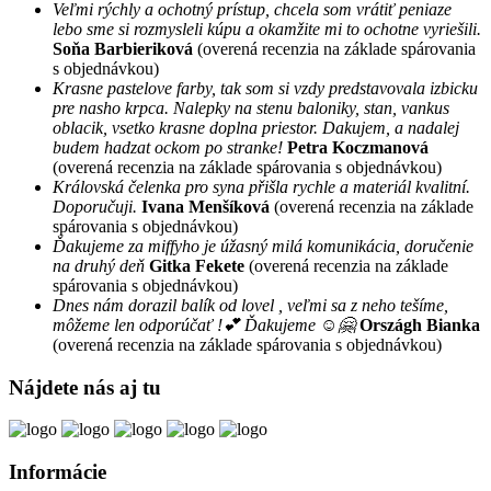
Veľmi rýchly a ochotný prístup, chcela som vrátiť peniaze
lebo sme si rozmysleli kúpu a okamžite mi to ochotne vyriešili.
Soňa Barbieriková
(overená recenzia na základe spárovania
s objednávkou)
Krasne pastelove farby, tak som si vzdy predstavovala izbicku
pre nasho krpca. Nalepky na stenu baloniky, stan, vankus
oblacik, vsetko krasne doplna priestor. Dakujem, a nadalej
budem hadzat ockom po stranke!
Petra Koczmanová
(overená recenzia na základe spárovania s objednávkou)
Královská čelenka pro syna přišla rychle a materiál kvalitní.
Doporučuji.
Ivana Menšíková
(overená recenzia na základe
spárovania s objednávkou)
Ďakujeme za miffyho je úžasný milá komunikácia, doručenie
na druhý deň
Gitka Fekete
(overená recenzia na základe
spárovania s objednávkou)
Dnes nám dorazil balík od lovel , veľmi sa z neho tešíme,
môžeme len odporúčať !💕 Ďakujeme ☺️🤗
Országh Bianka
(overená recenzia na základe spárovania s objednávkou)
Nájdete nás aj tu
Informácie