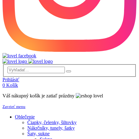
Prihlásiť
0
Košík
Váš nákupný košík je zatiaľ prázdny
Zavrieť menu
Oblečenie
Čiapky, čelenky, šiltovky
Nákrčníky, tunely, šatky
Šaty, sukne