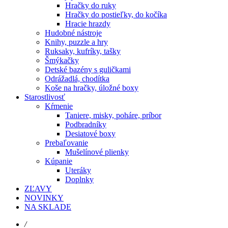
Hračky do ruky
Hračky do postieľky, do kočíka
Hracie hrazdy
Hudobné nástroje
Knihy, puzzle a hry
Ruksaky, kufríky, tašky
Šmýkačky
Detské bazény s guličkami
Odrážadlá, chodítka
Koše na hračky, úložné boxy
Starostlivosť
Kŕmenie
Taniere, misky, poháre, príbor
Podbradníky
Desiatové boxy
Prebaľovanie
Mušelínové plienky
Kúpanie
Uteráky
Doplnky
ZĽAVY
NOVINKY
NA SKLADE
/