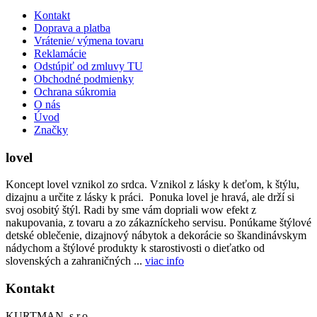
Kontakt
Doprava a platba
Vrátenie/ výmena tovaru
Reklamácie
Odstúpiť od zmluvy TU
Obchodné podmienky
Ochrana súkromia
O nás
Úvod
Značky
lovel
Koncept lovel vznikol zo srdca. Vznikol z lásky k deťom, k štýlu,
dizajnu a určite z lásky k práci. Ponuka lovel je hravá, ale drží si
svoj osobitý štýl. Radi by sme vám dopriali wow efekt z
nakupovania, z tovaru a zo zákazníckeho servisu. Ponúkame štýlové
detské oblečenie, dizajnový nábytok a dekorácie so škandinávskym
nádychom a štýlové produkty k starostivosti o dieťatko od
slovenských a zahraničných ...
viac info
Kontakt
KURTMAN, s.r.o.