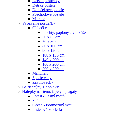
Detské postieľky
Detské postele
Domčekové postele
Poschodové postele
Matrace
Vybavenie postieľky
Obliečky
Plachty, paplóny a vankúše
50 x 65 cm
70 x 80 cm
80 x 100 cm
90 x 120 cm
100 x 135 cm
140 x 200 cm
160 x 200 cm
200 x 220 cm
Mantinely
Spacie vaky
Zavinovačky
Baldachýny + doplnky
Nálepky na stenu, tapety a plagáty
Forest - Lesný motív
Safari
Oceán - Podmorský svet
Pastelová kolekcia