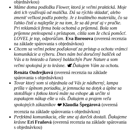
objednávkou)
Máme doma podložku Flower, ktorá je veľmi praktická. Moje
deti ich využívajú od malička. Dá sa rýchlo skladať, alebo
zmeniť veľkost podľa potreby. Je z kvalitného materiálu, čo sa
ľahko čistí a najlepšie je na tom, že sa dá prať aj v pračke.
Pri reklamácii firma bola ochotná a príjemná. Bola som
príjemne prekvapená s prístupom, cítila som že chcú pomôcť.
LOVEL je top, odporúčam.
Eva Borosova
(overená recenzia
na základe spárovania s objednávkou)
Chcem sa veľmi pekne poďakovať za prístup a ochotu vrámci
komunikácie a výberu. Dnes nám bol doručený balíček od
Vás a to hniezdo a ľanový baldachýn Pure Nature a som
veľmi spokojná je to krásne. 🕊 Ďakujem Vám za ochotu.
Renáta Ondrejková
(overená recenzia na základe
spárovania s objednávkou)
Tovar ktorý som si objednala od Vás je nádherný, lampa
prišla v úplnom poriadku, je jemnucka na dotyk a úplne sa
stotožňuje s fotkou ktorú máte na eshope 🙏 určite si
zopakujem nákup ešte u vás. Ďakujem a prajem veľa
spokojných zákazníkov ❤️
Klaudia Špegárová
(overená
recenzia na základe spárovania s objednávkou)
Perfektná komunikacia, ešte sme aj darček dostali. Ďakujeme
krásne
Eri Fraňová
(overená recenzia na základe spárovania
s objednávkou)