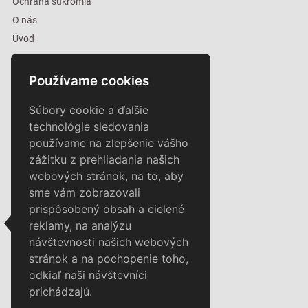
Ochrana súkromia
O nás
Úvod
Značky
Používame cookies
LOVEL
Súbory cookie a ďalšie
KONTAKT
technológie sledovania
používame na zlepšenie vášho
KURTMAN, s.r.o.
zážitku z prehliadania našich
Parková ulica 585/8
webových stránok, na to, aby
919 42 Voderady
sme vám zobrazovali
+421 911 555 818
prispôsobený obsah a cielené
zosrdca@lovel.sk
reklamy, na analýzu
návštevnosti našich webových
stránok a na pochopenie toho,
Facebook
odkiaľ naši návštevníci
You Tube
prichádzajú.
Instagram