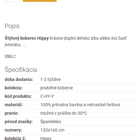
Popis
Štýlový koberec Hippy
krásne doplní detskú izbu alebo inú časť
interiéru. ...
viac >
Špecifikácia
doba dodania:
1-2 týždne
kolekcia:
prateľné koberce
kód produktu:
C-HY-Y
materiál:
100% prírodna bavlna a netoxické farbivá
pranie:
možné v práčke do 30ºC
pôvod značky:
Španielsko
rozmery:
120x160 cm
kolekcia 2:
Hippy