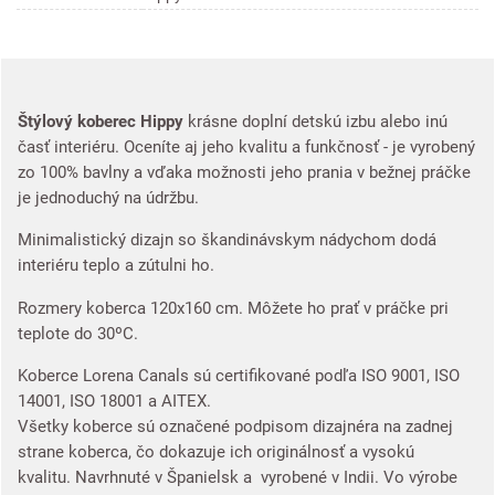
Štýlový koberec Hippy
krásne doplní detskú izbu alebo inú
časť interiéru. Oceníte aj jeho kvalitu a funkčnosť - je vyrobený
zo 100% bavlny a vďaka možnosti jeho prania v bežnej práčke
je jednoduchý na údržbu.
Minimalistický dizajn so škandinávskym nádychom dodá
interiéru teplo a zútulni ho.
Rozmery koberca 120x160 cm. Môžete ho prať v práčke pri
teplote do 30ºC.
Koberce Lorena Canals sú certifikované podľa ISO 9001, ISO
14001, ISO 18001 a AITEX.
Všetky koberce sú označené podpisom dizajnéra na zadnej
strane koberca, čo dokazuje ich originálnosť a vysokú
kvalitu. Navrhnuté v Španielsk a vyrobené v Indii. Vo výrobe