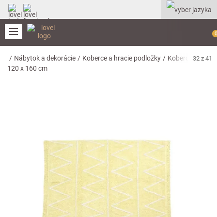
0
/
Nábytok a dekorácie
/
Koberce a hracie podložky
/
Koberce
/
32 z 41
120 x 160 cm