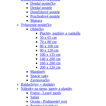
Detské postieľky
Detské postele
Domčekové postele
Poschodové postele
Matrace
Vybavenie postieľky
Obliečky
Plachty, paplóny a vankúše
50 x 65 cm
70 x 80 cm
80 x 100 cm
90 x 120 cm
100 x 135 cm
140 x 200 cm
160 x 200 cm
200 x 220 cm
Mantinely
Spacie vaky
Zavinovačky
Baldachýny + doplnky
Nálepky na stenu, tapety a plagáty
Forest - Lesný motív
Safari
Oceán - Podmorský svet
Pastelová kolekcia