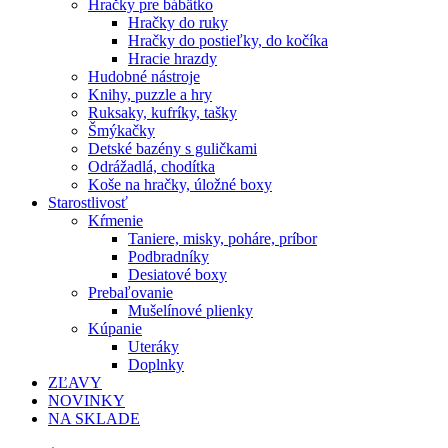
Hračky pre bábätko
Hračky do ruky
Hračky do postieľky, do kočíka
Hracie hrazdy
Hudobné nástroje
Knihy, puzzle a hry
Ruksaky, kufríky, tašky
Šmýkačky
Detské bazény s guličkami
Odrážadlá, chodítka
Koše na hračky, úložné boxy
Starostlivosť
Kŕmenie
Taniere, misky, poháre, príbor
Podbradníky
Desiatové boxy
Prebaľovanie
Mušelínové plienky
Kúpanie
Uteráky
Doplnky
ZĽAVY
NOVINKY
NA SKLADE