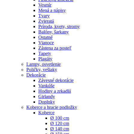
Vesmír
Mená a nápisy
Tvary
Zvieratá
Príroda, kvety, stromy
Balóny, šarkany
Ostatné
Vianoce
Zástena za posteľ
Tapety
Plagáty
Lampy, osvetlenie
Poličky, vešiaky
Dekorácie
Závesné dekorácie
Vankúše
Hodiny a zrkadlá
Girlandy
Doplnky
Koberce a hracie podložky
Koberce
Ø 100 cm
Ø 120 cm
Ø 140 cm