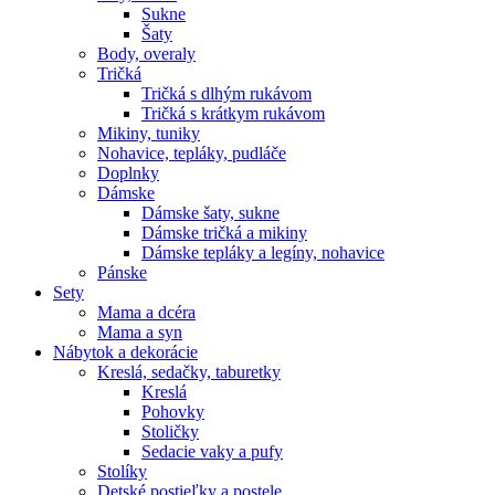
Sukne
Šaty
Body, overaly
Tričká
Tričká s dlhým rukávom
Tričká s krátkym rukávom
Mikiny, tuniky
Nohavice, tepláky, pudláče
Doplnky
Dámske
Dámske šaty, sukne
Dámske tričká a mikiny
Dámske tepláky a legíny, nohavice
Pánske
Sety
Mama a dcéra
Mama a syn
Nábytok a dekorácie
Kreslá, sedačky, taburetky
Kreslá
Pohovky
Stoličky
Sedacie vaky a pufy
Stolíky
Detské postieľky a postele