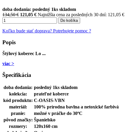
doba dodania: posledný 1ks skladom
134,50 €
121,05
€
Najnižšia cena za posledných 30 dní: 121,05 €
Do košíka
Koľko bude stať doprava?
Potrebujete pomoc ?
Popis
Štýlový koberec Lo ...
viac >
Špecifikácia
doba dodania:
posledný 1ks skladom
kolekcia:
prateľné koberce
kód produktu:
C-OASIS-VBN
materiál:
100% prírodna bavlna a netoxické farbivá
pranie:
možné v práčke do 30ºC
pôvod značky:
Španielsko
rozmery:
120x160 cm