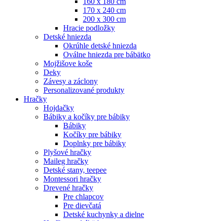
160 x 180 cm
170 x 240 cm
200 x 300 cm
Hracie podložky
Detské hniezda
Okrúhle detské hniezda
Oválne hniezda pre bábätko
Mojžišove koše
Deky
Závesy a záclony
Personalizované produkty
Hračky
Hojdačky
Bábiky a kočíky pre bábiky
Bábiky
Kočíky pre bábiky
Doplnky pre bábiky
Plyšové hračky
Maileg hračky
Detské stany, teepee
Montessori hračky
Drevené hračky
Pre chlapcov
Pre dievčatá
Detské kuchynky a dielne