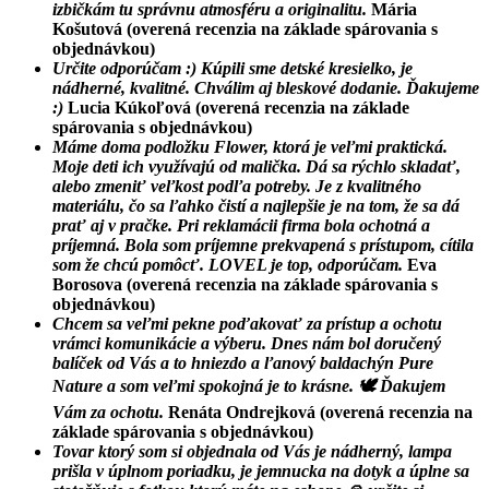
izbičkám tu správnu atmosféru a originalitu.
Mária
Košutová
(overená recenzia na základe spárovania s
objednávkou)
Určite odporúčam :) Kúpili sme detské kresielko, je
nádherné, kvalitné. Chválim aj bleskové dodanie. Ďakujeme
:)
Lucia Kúkoľová
(overená recenzia na základe
spárovania s objednávkou)
Máme doma podložku Flower, ktorá je veľmi praktická.
Moje deti ich využívajú od malička. Dá sa rýchlo skladať,
alebo zmeniť veľkost podľa potreby. Je z kvalitného
materiálu, čo sa ľahko čistí a najlepšie je na tom, že sa dá
prať aj v pračke. Pri reklamácii firma bola ochotná a
príjemná. Bola som príjemne prekvapená s prístupom, cítila
som že chcú pomôcť. LOVEL je top, odporúčam.
Eva
Borosova
(overená recenzia na základe spárovania s
objednávkou)
Chcem sa veľmi pekne poďakovať za prístup a ochotu
vrámci komunikácie a výberu. Dnes nám bol doručený
balíček od Vás a to hniezdo a ľanový baldachýn Pure
Nature a som veľmi spokojná je to krásne. 🕊 Ďakujem
Vám za ochotu.
Renáta Ondrejková
(overená recenzia na
základe spárovania s objednávkou)
Tovar ktorý som si objednala od Vás je nádherný, lampa
prišla v úplnom poriadku, je jemnucka na dotyk a úplne sa