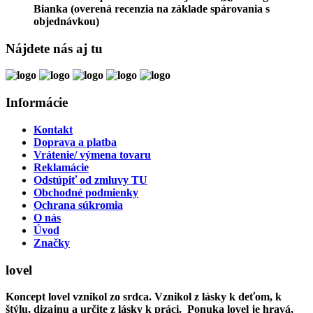
Bianka
(overená recenzia na základe spárovania s
objednávkou)
Nájdete nás aj tu
Informácie
Kontakt
Doprava a platba
Vrátenie/ výmena tovaru
Reklamácie
Odstúpiť od zmluvy TU
Obchodné podmienky
Ochrana súkromia
O nás
Úvod
Značky
lovel
Koncept lovel vznikol zo srdca. Vznikol z lásky k deťom, k
štýlu, dizajnu a určite z lásky k práci. Ponuka lovel je hravá,