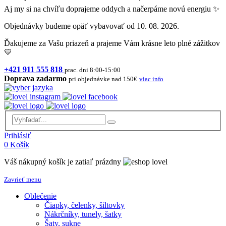
Aj my si na chvíľu doprajeme oddych a načerpáme novú energiu ✨
Objednávky budeme opäť vybavovať od 10. 08. 2026.
Ďakujeme za Vašu priazeň a prajeme Vám krásne leto plné zážitkov
💛
+421 911 555 818
prac. dni 8:00-15:00
Doprava zadarmo
pri objednávke nad 150€
viac info
Prihlásiť
0
Košík
Váš nákupný košík je zatiaľ prázdny
Zavrieť menu
Oblečenie
Čiapky, čelenky, šiltovky
Nákrčníky, tunely, šatky
Šaty, sukne