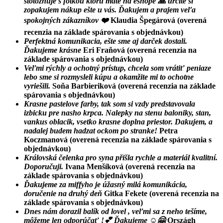
stotožňuje s fotkou ktorú máte na eshope 🙏 určite si
zopakujem nákup ešte u vás. Ďakujem a prajem veľa
spokojných zákazníkov ❤️
Klaudia Špegárová
(overená
recenzia na základe spárovania s objednávkou)
Perfektná komunikacia, ešte sme aj darček dostali.
Ďakujeme krásne
Eri Fraňová
(overená recenzia na
základe spárovania s objednávkou)
Veľmi rýchly a ochotný prístup, chcela som vrátiť peniaze
lebo sme si rozmysleli kúpu a okamžite mi to ochotne
vyriešili.
Soňa Barbieriková
(overená recenzia na základe
spárovania s objednávkou)
Krasne pastelove farby, tak som si vzdy predstavovala
izbicku pre nasho krpca. Nalepky na stenu baloniky, stan,
vankus oblacik, vsetko krasne doplna priestor. Dakujem, a
nadalej budem hadzat ockom po stranke!
Petra
Koczmanová
(overená recenzia na základe spárovania s
objednávkou)
Královská čelenka pro syna přišla rychle a materiál kvalitní.
Doporučuji.
Ivana Menšíková
(overená recenzia na
základe spárovania s objednávkou)
Ďakujeme za miffyho je úžasný milá komunikácia,
doručenie na druhý deň
Gitka Fekete
(overená recenzia na
základe spárovania s objednávkou)
Dnes nám dorazil balík od lovel , veľmi sa z neho tešíme,
môžeme len odporúčať !💕 Ďakujeme ☺️🤗
Országh