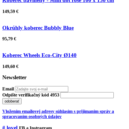
Koberec bavlnený - Mini dot rose 100 x 150 cm
149,59 €
Okrúhly koberec Bubbly Blue
95,79 €
Koberec Wheels Eco-City Ø140
149,60 €
Newsletter
Email
Odpíšte verifikačný kód 4953
odoberať
Vložením emailovej adresy súhlasím s prijímaním správ a
spracovaním osobných údajov
# lovel
FB a Instragram