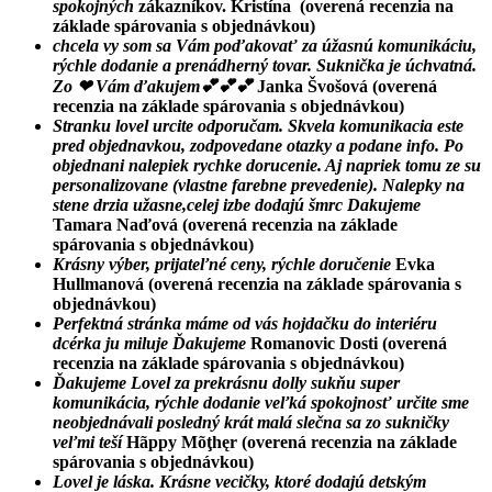
spokojných
zákazníkov.
Kristína
(overená recenzia na
základe spárovania s objednávkou)
chcela vy som sa Vám poďakovať za úžasnú komunikáciu,
rýchle dodanie a prenádherný tovar. Suknička je úchvatná.
Zo ❤ Vám ďakujem💕💕💕
Janka Švošová
(overená
recenzia na základe spárovania s objednávkou)
Stranku lovel urcite odporučam. Skvela komunikacia este
pred objednavkou, zodpovedane otazky a podane info. Po
objednani nalepiek rychke dorucenie. Aj napriek tomu ze su
personalizovane (vlastne farebne prevedenie). Nalepky na
stene drzia užasne,celej izbe dodajú šmrc Dakujeme
Tamara Naďová
(overená recenzia na základe
spárovania s objednávkou)
Krásny výber, prijateľné ceny, rýchle doručenie
Evka
Hullmanová
(overená recenzia na základe spárovania s
objednávkou)
Perfektná stránka máme od vás hojdačku do interiéru
dcérka ju miluje Ďakujeme
Romanovic Dosti
(overená
recenzia na základe spárovania s objednávkou)
Ďakujeme Lovel za prekrásnu dolly sukňu super
komunikácia, rýchle dodanie veľká spokojnosť určite sme
neobjednávali posledný krát malá slečna sa zo sukničky
veľmi teší
Hãppy Mõţhęr
(overená recenzia na základe
spárovania s objednávkou)
Lovel je láska. Krásne vecičky, ktoré dodajú detským