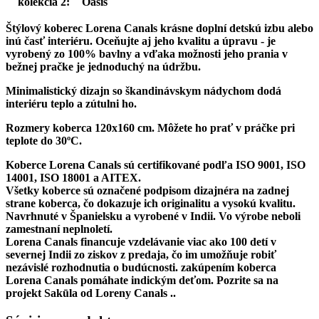
kolekcia 2:
Oasis
Štýlový koberec Lorena Canals
krásne doplní detskú izbu alebo
inú časť interiéru. Oceňujte aj jeho kvalitu a úpravu - je
vyrobený zo 100% bavlny a vďaka možnosti jeho prania v
bežnej pračke je jednoduchý na údržbu.
Minimalistický dizajn so škandinávskym nádychom dodá
interiéru teplo a zútulni ho.
Rozmery koberca 120x160 cm. Môžete ho prať v práčke pri
teplote do 30ºC.
Koberce Lorena Canals sú certifikované podľa ISO 9001, ISO
14001, ISO 18001 a AITEX.
Všetky koberce sú označené podpisom dizajnéra na zadnej
strane koberca, čo dokazuje ich originalitu a vysokú kvalitu.
Navrhnuté v Španielsku a vyrobené v Indii. Vo výrobe neboli
zamestnaní neplnoletí.
Lorena Canals financuje vzdelávanie viac ako 100 detí
v
severnej Indii zo ziskov z predaja, čo im umožňuje robiť
nezávislé rozhodnutia o budúcnosti. zakúpením koberca
Lorena Canals pomáhate indickým deťom. Pozrite sa na
projekt Sakūla od Loreny Canals ..