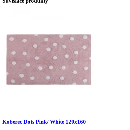
Súvisiace produkty
Koberec Dots Pink/ White 120x160