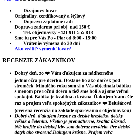
Dizajnový tovar
Originálny, certifikovaný a štýlový
Dopravu zaplatíme radi
Doprava zadarmo pri obj. nad 150 €
Tel. objednávky +421 911 555 818
Sme tu pre Vás Po - Pia: od 8:00 - 15:00
Vrátenie/ výmena do 30 dní
Ako vrátiť/ vymeniť tovar?
RECENZIE ZÁKAZNÍKOV
Dobrý deň, zo ❤️ Vám ďakujem za nádherného
jednorožca pre dcérku. Dostane ho ako darček pod
stromček. Minulého roku som si u Vás objednala bábiku
s menom pre ročnú dcéru a tiež sme boli a aj sme veľmi
spokojní. Bábika je kvalitná a krásna. Ďakujem Vám ešte
raz a prajem veľa spokojných zákaznikov ❤️
Belušárová
(overená recenzia na základe spárovania s objednávkou)
Dobrý deň, ďakujem krasne za detské kresielko, detsky
vešiak a čelenku. Všetko je prenadherne, kvalita úžasná.
Nič krajšie do detskej izby som doteraz nevidela. Pre detský
dotyk ako stvorená.Dakujem krásne. Prajem veľa