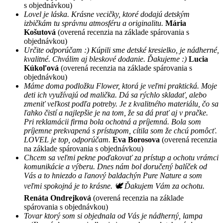
s objednávkou)
Lovel je láska. Krásne vecičky, ktoré dodajú detským
izbičkám tu správnu atmosféru a originalitu.
Mária
Košutová
(overená recenzia na základe spárovania s
objednávkou)
Určite odporúčam :) Kúpili sme detské kresielko, je nádherné,
kvalitné. Chválim aj bleskové dodanie. Ďakujeme :)
Lucia
Kúkoľová
(overená recenzia na základe spárovania s
objednávkou)
Máme doma podložku Flower, ktorá je veľmi praktická. Moje
deti ich využívajú od malička. Dá sa rýchlo skladať, alebo
zmeniť veľkost podľa potreby. Je z kvalitného materiálu, čo sa
ľahko čistí a najlepšie je na tom, že sa dá prať aj v pračke.
Pri reklamácii firma bola ochotná a príjemná. Bola som
príjemne prekvapená s prístupom, cítila som že chcú pomôcť.
LOVEL je top, odporúčam.
Eva Borosova
(overená recenzia
na základe spárovania s objednávkou)
Chcem sa veľmi pekne poďakovať za prístup a ochotu vrámci
komunikácie a výberu. Dnes nám bol doručený balíček od
Vás a to hniezdo a ľanový baldachýn Pure Nature a som
veľmi spokojná je to krásne. 🕊 Ďakujem Vám za ochotu.
Renáta Ondrejková
(overená recenzia na základe
spárovania s objednávkou)
Tovar ktorý som si objednala od Vás je nádherný, lampa