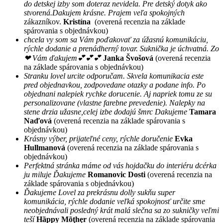
do detskej izby som doteraz nevidela. Pre detský dotyk ako
stvorená.Dakujem krásne. Prajem veľa spokojných
zákazníkov.
Kristína
(overená recenzia na základe
spárovania s objednávkou)
chcela vy som sa Vám poďakovať za úžasnú komunikáciu,
rýchle dodanie a prenádherný tovar. Suknička je úchvatná. Zo
❤ Vám ďakujem💕💕💕
Janka Švošová
(overená recenzia
na základe spárovania s objednávkou)
Stranku lovel urcite odporučam. Skvela komunikacia este
pred objednavkou, zodpovedane otazky a podane info. Po
objednani nalepiek rychke dorucenie. Aj napriek tomu ze su
personalizovane (vlastne farebne prevedenie). Nalepky na
stene drzia užasne,celej izbe dodajú šmrc Dakujeme
Tamara
Naďová
(overená recenzia na základe spárovania s
objednávkou)
Krásny výber, prijateľné ceny, rýchle doručenie
Evka
Hullmanová
(overená recenzia na základe spárovania s
objednávkou)
Perfektná stránka máme od vás hojdačku do interiéru dcérka
ju miluje Ďakujeme
Romanovic Dosti
(overená recenzia na
základe spárovania s objednávkou)
Ďakujeme Lovel za prekrásnu dolly sukňu super
komunikácia, rýchle dodanie veľká spokojnosť určite sme
neobjednávali posledný krát malá slečna sa zo sukničky veľmi
teší
Hãppy Mõţhęr
(overená recenzia na základe spárovania