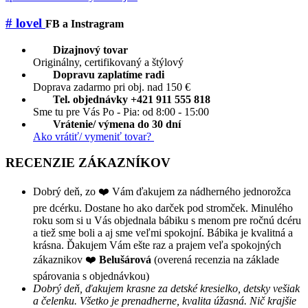
# lovel
FB a Instragram
Dizajnový tovar
Originálny, certifikovaný a štýlový
Dopravu zaplatíme radi
Doprava zadarmo pri obj. nad 150 €
Tel. objednávky +421 911 555 818
Sme tu pre Vás Po - Pia: od 8:00 - 15:00
Vrátenie/ výmena do 30 dní
Ako vrátiť/ vymeniť tovar?
RECENZIE ZÁKAZNÍKOV
Dobrý deň, zo ❤️ Vám ďakujem za nádherného jednorožca
pre dcérku. Dostane ho ako darček pod stromček. Minulého
roku som si u Vás objednala bábiku s menom pre ročnú dcéru
a tiež sme boli a aj sme veľmi spokojní. Bábika je kvalitná a
krásna. Ďakujem Vám ešte raz a prajem veľa spokojných
zákaznikov ❤️
Belušárová
(overená recenzia na základe
spárovania s objednávkou)
Dobrý deň, ďakujem krasne za detské kresielko, detsky vešiak
a čelenku. Všetko je prenadherne, kvalita úžasná. Nič krajšie