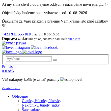
Aj my si na chvíľu doprajeme oddych a načerpáme novú energiu ✨
Objednávky budeme opäť vybavovať od 10. 08. 2026.
Ďakujeme za Vašu priazeň a prajeme Vám krásne leto plné zážitkov
💛
+421 911 555 818
prac. dni 8:00-15:00
Doprava zadarmo
pri objednávke nad 150€
viac info
Prihlásiť
0
Košík
Váš nákupný košík je zatiaľ prázdny
Zavrieť menu
Oblečenie
Čiapky, čelenky, šiltovky
Nákrčníky, tunely, šatky
Šaty, sukne