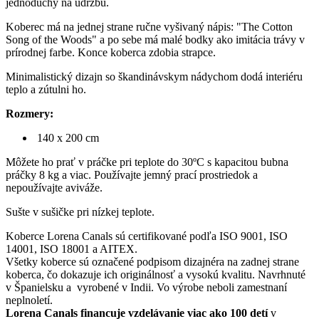
jednoduchý na údržbu.
Koberec má na jednej strane ručne vyšivaný nápis: "The Cotton
Song of the Woods" a po sebe má malé bodky ako imitácia trávy v
prírodnej farbe. Konce koberca zdobia strapce.
Minimalistický dizajn so škandinávskym nádychom dodá interiéru
teplo a zútulni ho.
Rozmery:
140 x 200 cm
Môžete ho prať v práčke pri teplote do 30ºC s kapacitou bubna
práčky 8 kg a viac. Používajte jemný prací prostriedok a
nepoužívajte aviváže.
Sušte v sušičke pri nízkej teplote.
Koberce Lorena Canals sú certifikované podľa ISO 9001, ISO
14001, ISO 18001 a AITEX.
Všetky koberce sú označené podpisom dizajnéra na zadnej strane
koberca, čo dokazuje ich originálnosť a vysokú kvalitu. Navrhnuté
v Španielsku a vyrobené v Indii. Vo výrobe neboli zamestnaní
neplnoletí.
Lorena Canals financuje vzdelávanie viac ako 100 detí
v