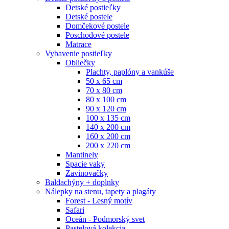
Detské postieľky
Detské postele
Domčekové postele
Poschodové postele
Matrace
Vybavenie postieľky
Obliečky
Plachty, paplóny a vankúše
50 x 65 cm
70 x 80 cm
80 x 100 cm
90 x 120 cm
100 x 135 cm
140 x 200 cm
160 x 200 cm
200 x 220 cm
Mantinely
Spacie vaky
Zavinovačky
Baldachýny + doplnky
Nálepky na stenu, tapety a plagáty
Forest - Lesný motív
Safari
Oceán - Podmorský svet
Pastelová kolekcia