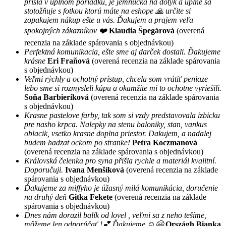
prišla v úplnom poriadku, je jemnucka na dotyk a úplne sa
stotožňuje s fotkou ktorú máte na eshope 🙏 určite si
zopakujem nákup ešte u vás. Ďakujem a prajem veľa
spokojných zákazníkov ❤️
Klaudia Špegárová
(overená
recenzia na základe spárovania s objednávkou)
Perfektná komunikacia, ešte sme aj darček dostali. Ďakujeme
krásne
Eri Fraňová
(overená recenzia na základe spárovania
s objednávkou)
Veľmi rýchly a ochotný prístup, chcela som vrátiť peniaze
lebo sme si rozmysleli kúpu a okamžite mi to ochotne vyriešili.
Soňa Barbieriková
(overená recenzia na základe spárovania
s objednávkou)
Krasne pastelove farby, tak som si vzdy predstavovala izbicku
pre nasho krpca. Nalepky na stenu baloniky, stan, vankus
oblacik, vsetko krasne doplna priestor. Dakujem, a nadalej
budem hadzat ockom po stranke!
Petra Koczmanová
(overená recenzia na základe spárovania s objednávkou)
Královská čelenka pro syna přišla rychle a materiál kvalitní.
Doporučuji.
Ivana Menšíková
(overená recenzia na základe
spárovania s objednávkou)
Ďakujeme za miffyho je úžasný milá komunikácia, doručenie
na druhý deň
Gitka Fekete
(overená recenzia na základe
spárovania s objednávkou)
Dnes nám dorazil balík od lovel , veľmi sa z neho tešíme,
môžeme len odporúčať !💕 Ďakujeme ☺️🤗
Országh Bianka