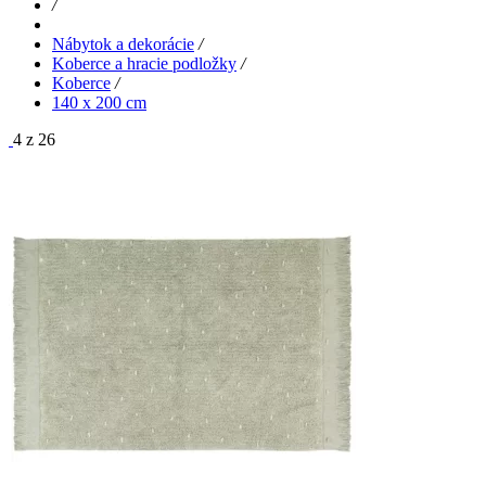
/
Nábytok a dekorácie
/
Koberce a hracie podložky
/
Koberce
/
140 x 200 cm
4 z 26