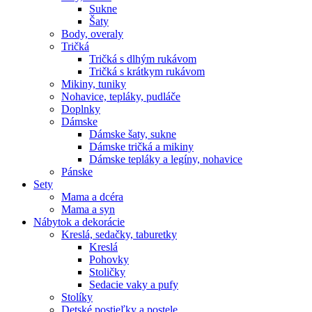
Sukne
Šaty
Body, overaly
Tričká
Tričká s dlhým rukávom
Tričká s krátkym rukávom
Mikiny, tuniky
Nohavice, tepláky, pudláče
Doplnky
Dámske
Dámske šaty, sukne
Dámske tričká a mikiny
Dámske tepláky a legíny, nohavice
Pánske
Sety
Mama a dcéra
Mama a syn
Nábytok a dekorácie
Kreslá, sedačky, taburetky
Kreslá
Pohovky
Stoličky
Sedacie vaky a pufy
Stolíky
Detské postieľky a postele