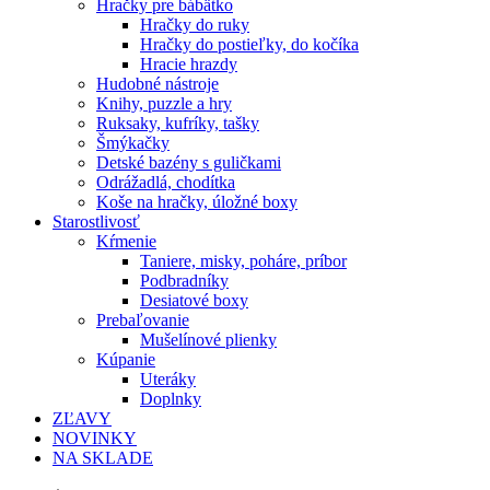
Hračky pre bábätko
Hračky do ruky
Hračky do postieľky, do kočíka
Hracie hrazdy
Hudobné nástroje
Knihy, puzzle a hry
Ruksaky, kufríky, tašky
Šmýkačky
Detské bazény s guličkami
Odrážadlá, chodítka
Koše na hračky, úložné boxy
Starostlivosť
Kŕmenie
Taniere, misky, poháre, príbor
Podbradníky
Desiatové boxy
Prebaľovanie
Mušelínové plienky
Kúpanie
Uteráky
Doplnky
ZĽAVY
NOVINKY
NA SKLADE