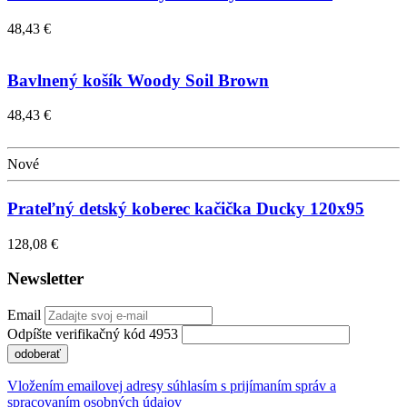
48,43 €
Bavlnený košík Woody Soil Brown
48,43 €
Nové
Prateľný detský koberec kačička Ducky 120x95
128,08 €
Newsletter
Email
Odpíšte verifikačný kód 4953
odoberať
Vložením emailovej adresy súhlasím s prijímaním správ a
spracovaním osobných údajov