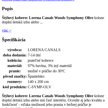
Popis
Štýlový koberec Lorena Canals Woods Symphony Olive
krásne
doplní detskú izbu alebo ...
viac >
Špecifikácia
výrobca:
LORENA CANALS
doba dodania:
7-14 dní
kolekcia:
prateľné koberce
materiál:
97% bavlna, 3% iný materiál
pranie:
možné v práčke do 30ºC
pôvod značky:
Španielsko
rozmery:
140 x 200 cm
kód produktu:
C-SYMP-OLV
Štýlový koberec Lorena Canals Woods Symphony Olive
krásne
doplní detskú izbu alebo inú časť interiéru. Oceníte aj jeho kvalitu a
funkčnosť - vďaka možnosti jeho prania v bežnej práčke je