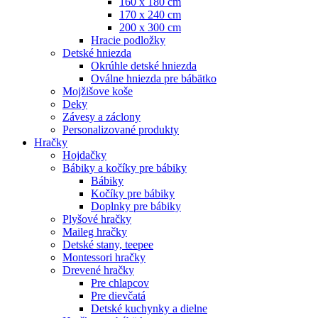
160 x 180 cm
170 x 240 cm
200 x 300 cm
Hracie podložky
Detské hniezda
Okrúhle detské hniezda
Oválne hniezda pre bábätko
Mojžišove koše
Deky
Závesy a záclony
Personalizované produkty
Hračky
Hojdačky
Bábiky a kočíky pre bábiky
Bábiky
Kočíky pre bábiky
Doplnky pre bábiky
Plyšové hračky
Maileg hračky
Detské stany, teepee
Montessori hračky
Drevené hračky
Pre chlapcov
Pre dievčatá
Detské kuchynky a dielne