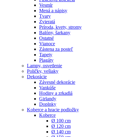
Vesmír
Mená a nápisy
Tvary
Zvieratá
Príroda, kvety, stromy
Balóny, šarkany
Ostatné
Vianoce
Zástena za posteľ
Tapety
Plagáty
Lampy, osvetlenie
Poličky, vešiaky
Dekorácie
Závesné dekorácie
Vankúše
Hodiny a zrkadlá
Girlandy
Doplnky
Koberce a hracie podložky
Koberce
Ø 100 cm
Ø 120 cm
Ø 140 cm