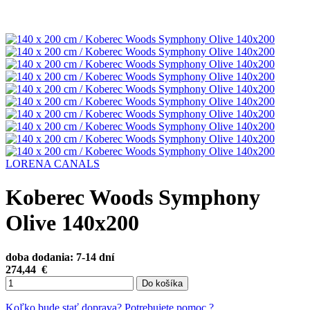
LORENA CANALS
Koberec Woods Symphony
Olive 140x200
doba dodania: 7-14 dní
274,44
€
Do košíka
Koľko bude stať doprava?
Potrebujete pomoc ?