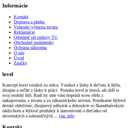
Informácie
Kontakt
Doprava a platba
Vrátenie/ výmena tovaru
Reklamácie
Odstúpiť od zmluvy TU
Obchodné podmienky
Ochrana súkromia
O nás
Úvod
Značky
lovel
Koncept lovel vznikol zo srdca. Vznikol z lásky k deťom, k štýlu,
dizajnu a určite z lásky k práci. Ponuka lovel je hravá, ale drží si
svoj osobitý štýl. Radi by sme vám dopriali wow efekt z
nakupovania, z tovaru a zo zákazníckeho servisu. Ponúkame štýlové
detské oblečenie, dizajnový nábytok a dekorácie so škandinávskym
nádychom a štýlové produkty k starostivosti o dieťatko od
slovenských a zahraničných ...
viac info
Kontakt