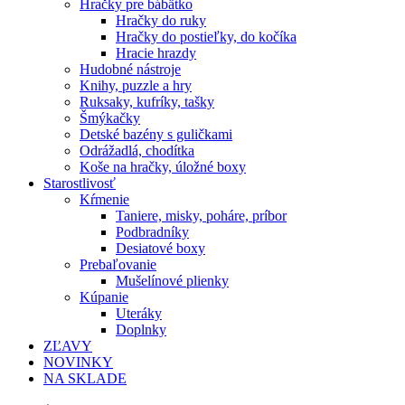
Hračky pre bábätko
Hračky do ruky
Hračky do postieľky, do kočíka
Hracie hrazdy
Hudobné nástroje
Knihy, puzzle a hry
Ruksaky, kufríky, tašky
Šmýkačky
Detské bazény s guličkami
Odrážadlá, chodítka
Koše na hračky, úložné boxy
Starostlivosť
Kŕmenie
Taniere, misky, poháre, príbor
Podbradníky
Desiatové boxy
Prebaľovanie
Mušelínové plienky
Kúpanie
Uteráky
Doplnky
ZĽAVY
NOVINKY
NA SKLADE