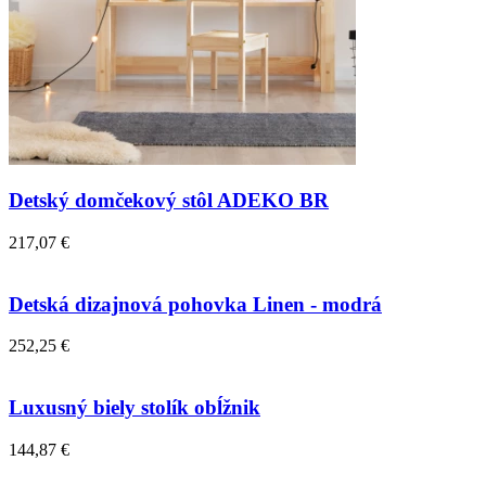
Detský domčekový stôl ADEKO BR
217,07 €
Detská dizajnová pohovka Linen - modrá
252,25 €
Luxusný biely stolík obĺžnik
144,87 €