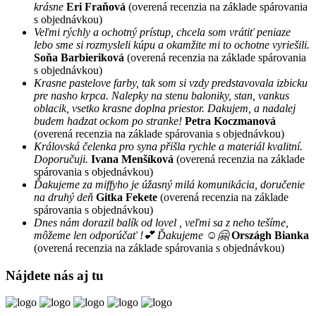
krásne
Eri Fraňová
(overená recenzia na základe spárovania
s objednávkou)
Veľmi rýchly a ochotný prístup, chcela som vrátiť peniaze
lebo sme si rozmysleli kúpu a okamžite mi to ochotne vyriešili.
Soňa Barbieriková
(overená recenzia na základe spárovania
s objednávkou)
Krasne pastelove farby, tak som si vzdy predstavovala izbicku
pre nasho krpca. Nalepky na stenu baloniky, stan, vankus
oblacik, vsetko krasne doplna priestor. Dakujem, a nadalej
budem hadzat ockom po stranke!
Petra Koczmanová
(overená recenzia na základe spárovania s objednávkou)
Královská čelenka pro syna přišla rychle a materiál kvalitní.
Doporučuji.
Ivana Menšíková
(overená recenzia na základe
spárovania s objednávkou)
Ďakujeme za miffyho je úžasný milá komunikácia, doručenie
na druhý deň
Gitka Fekete
(overená recenzia na základe
spárovania s objednávkou)
Dnes nám dorazil balík od lovel , veľmi sa z neho tešíme,
môžeme len odporúčať !💕 Ďakujeme ☺️🤗
Országh Bianka
(overená recenzia na základe spárovania s objednávkou)
Nájdete nás aj tu