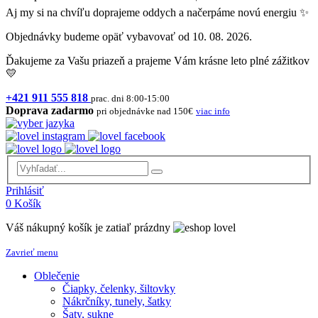
Aj my si na chvíľu doprajeme oddych a načerpáme novú energiu ✨
Objednávky budeme opäť vybavovať od 10. 08. 2026.
Ďakujeme za Vašu priazeň a prajeme Vám krásne leto plné zážitkov
💛
+421 911 555 818
prac. dni 8:00-15:00
Doprava zadarmo
pri objednávke nad 150€
viac info
Prihlásiť
0
Košík
Váš nákupný košík je zatiaľ prázdny
Zavrieť menu
Oblečenie
Čiapky, čelenky, šiltovky
Nákrčníky, tunely, šatky
Šaty, sukne