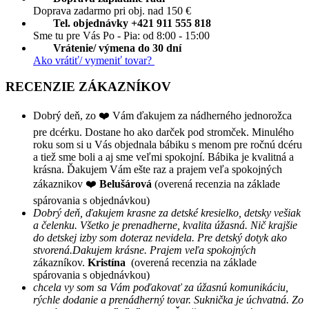
Doprava zadarmo pri obj. nad 150 €
Tel. objednávky +421 911 555 818
Sme tu pre Vás Po - Pia: od 8:00 - 15:00
Vrátenie/ výmena do 30 dní
Ako vrátiť/ vymeniť tovar?
RECENZIE ZÁKAZNÍKOV
Dobrý deň, zo ❤️ Vám ďakujem za nádherného jednorožca
pre dcérku. Dostane ho ako darček pod stromček. Minulého
roku som si u Vás objednala bábiku s menom pre ročnú dcéru
a tiež sme boli a aj sme veľmi spokojní. Bábika je kvalitná a
krásna. Ďakujem Vám ešte raz a prajem veľa spokojných
zákaznikov ❤️
Belušárová
(overená recenzia na základe
spárovania s objednávkou)
Dobrý deň, ďakujem krasne za detské kresielko, detsky vešiak
a čelenku. Všetko je prenadherne, kvalita úžasná. Nič krajšie
do detskej izby som doteraz nevidela. Pre detský dotyk ako
stvorená.Dakujem krásne. Prajem veľa spokojných
zákazníkov.
Kristína
(overená recenzia na základe
spárovania s objednávkou)
chcela vy som sa Vám poďakovať za úžasnú komunikáciu,
rýchle dodanie a prenádherný tovar. Suknička je úchvatná. Zo