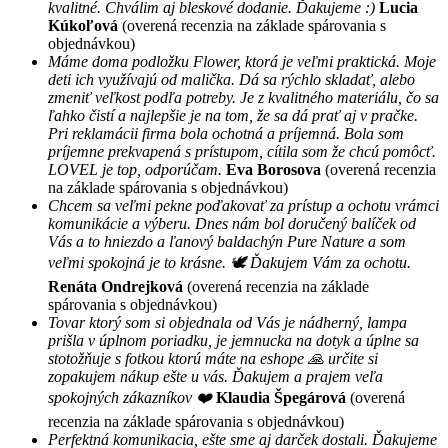
kvalitné. Chválim aj bleskové dodanie. Ďakujeme :)
Lucia
Kúkoľová
(overená recenzia na základe spárovania s
objednávkou)
Máme doma podložku Flower, ktorá je veľmi praktická. Moje
deti ich využívajú od malička. Dá sa rýchlo skladať, alebo
zmeniť veľkost podľa potreby. Je z kvalitného materiálu, čo sa
ľahko čistí a najlepšie je na tom, že sa dá prať aj v pračke.
Pri reklamácii firma bola ochotná a príjemná. Bola som
príjemne prekvapená s prístupom, cítila som že chcú pomôcť.
LOVEL je top, odporúčam.
Eva Borosova
(overená recenzia
na základe spárovania s objednávkou)
Chcem sa veľmi pekne poďakovať za prístup a ochotu vrámci
komunikácie a výberu. Dnes nám bol doručený balíček od
Vás a to hniezdo a ľanový baldachýn Pure Nature a som
veľmi spokojná je to krásne. 🕊 Ďakujem Vám za ochotu.
Renáta Ondrejková
(overená recenzia na základe
spárovania s objednávkou)
Tovar ktorý som si objednala od Vás je nádherný, lampa
prišla v úplnom poriadku, je jemnucka na dotyk a úplne sa
stotožňuje s fotkou ktorú máte na eshope 🙏 určite si
zopakujem nákup ešte u vás. Ďakujem a prajem veľa
spokojných zákazníkov ❤️
Klaudia Špegárová
(overená
recenzia na základe spárovania s objednávkou)
Perfektná komunikacia, ešte sme aj darček dostali. Ďakujeme