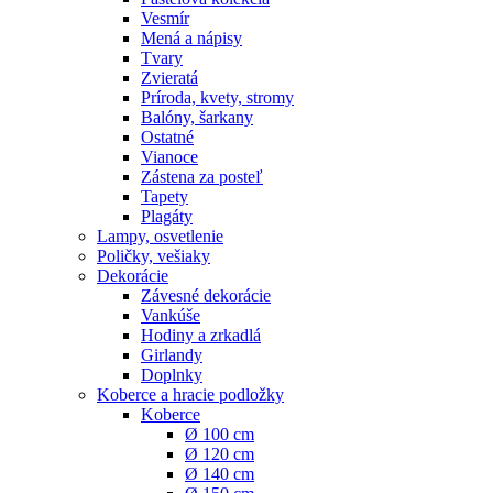
Vesmír
Mená a nápisy
Tvary
Zvieratá
Príroda, kvety, stromy
Balóny, šarkany
Ostatné
Vianoce
Zástena za posteľ
Tapety
Plagáty
Lampy, osvetlenie
Poličky, vešiaky
Dekorácie
Závesné dekorácie
Vankúše
Hodiny a zrkadlá
Girlandy
Doplnky
Koberce a hracie podložky
Koberce
Ø 100 cm
Ø 120 cm
Ø 140 cm