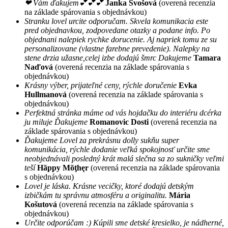
❤ Vám ďakujem💕💕💕
Janka Švošová
(overená recenzia
na základe spárovania s objednávkou)
Stranku lovel urcite odporučam. Skvela komunikacia este
pred objednavkou, zodpovedane otazky a podane info. Po
objednani nalepiek rychke dorucenie. Aj napriek tomu ze su
personalizovane (vlastne farebne prevedenie). Nalepky na
stene drzia užasne,celej izbe dodajú šmrc Dakujeme
Tamara
Naďová
(overená recenzia na základe spárovania s
objednávkou)
Krásny výber, prijateľné ceny, rýchle doručenie
Evka
Hullmanová
(overená recenzia na základe spárovania s
objednávkou)
Perfektná stránka máme od vás hojdačku do interiéru dcérka
ju miluje Ďakujeme
Romanovic Dosti
(overená recenzia na
základe spárovania s objednávkou)
Ďakujeme Lovel za prekrásnu dolly sukňu super
komunikácia, rýchle dodanie veľká spokojnosť určite sme
neobjednávali posledný krát malá slečna sa zo sukničky veľmi
teší
Hãppy Mõţhęr
(overená recenzia na základe spárovania
s objednávkou)
Lovel je láska. Krásne vecičky, ktoré dodajú detským
izbičkám tu správnu atmosféru a originalitu.
Mária
Košutová
(overená recenzia na základe spárovania s
objednávkou)
Určite odporúčam :) Kúpili sme detské kresielko, je nádherné,