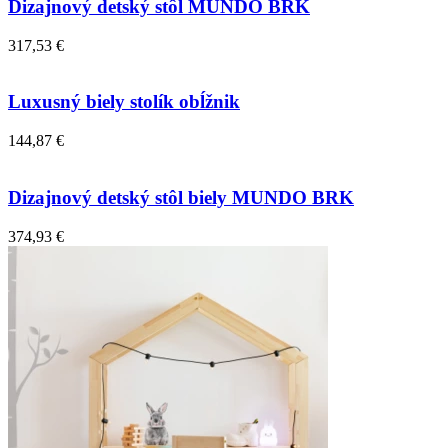
Dizajnový detský stôl MUNDO BRK
317,53 €
Luxusný biely stolík obĺžnik
144,87 €
Dizajnový detský stôl biely MUNDO BRK
374,93 €