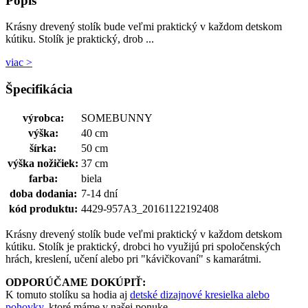
Popis
Krásny drevený stolík bude veľmi praktický v každom detskom
kútiku. Stolík je praktický, drob ...
viac >
Špecifikácia
výrobca:
SOMEBUNNY
výška:
40 cm
šírka:
50 cm
výška nožičiek:
37 cm
farba:
biela
doba dodania:
7-14 dní
kód produktu:
4429-957A3_20161122192408
Krásny drevený stolík bude veľmi praktický v každom detskom
kútiku. Stolík je praktický, drobci ho využijú pri spoločenských
hrách, kreslení, učení alebo pri "kávičkovaní" s kamarátmi.
ODPORÚČAME DOKÚPIŤ:
K tomuto stolíku sa hodia aj
detské dizajnové kresielka alebo
pohovky
, ktoré máme v našej ponuke.