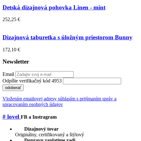
Detská dizajnová pohovka Linen - mint
252,25 €
Dizajnová taburetka s úložným priestorom Bunny
172,10 €
Newsletter
Email
Odpíšte verifikačný kód 4953
odoberať
Vložením emailovej adresy súhlasím s prijímaním správ a
spracovaním osobných údajov
# lovel
FB a Instragram
Dizajnový tovar
Originálny, certifikovaný a štýlový
Dopravu zaplatíme radi