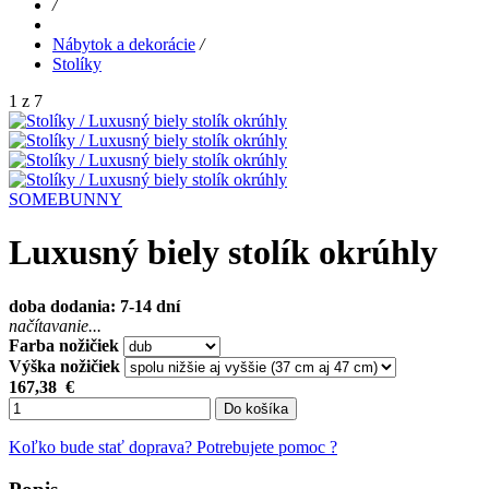
/
Nábytok a dekorácie
/
Stolíky
1 z 7
SOMEBUNNY
Luxusný biely stolík okrúhly
doba dodania: 7-14 dní
načítavanie...
Farba nožičiek
Výška nožičiek
167,38
€
Do košíka
Koľko bude stať doprava?
Potrebujete pomoc ?