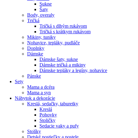
Sukne
Šaty
Body, overaly
Tričká
Tričká s dlhým rukávom
Tričká s krátkym rukávom
Mikiny, tuniky
Nohavice, tepláky, pudláče
Doplnky
Dámske
Dámske šaty, sukne
Dámske tričká a mikiny
Dámske tepláky a legíny, nohavice
Pánske
Sety
Mama a dcéra
Mama a syn
Nábytok a dekorácie
Kreslá, sedačky, taburetky
Kreslá
Pohovky
Stoličky
Sedacie vaky a pufy
Stolíky
Detské postieľky a postele