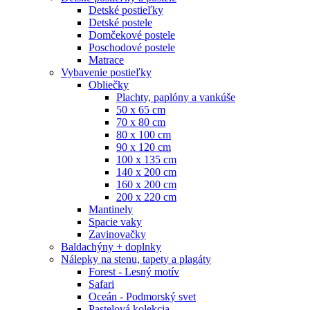
Detské postieľky
Detské postele
Domčekové postele
Poschodové postele
Matrace
Vybavenie postieľky
Obliečky
Plachty, paplóny a vankúše
50 x 65 cm
70 x 80 cm
80 x 100 cm
90 x 120 cm
100 x 135 cm
140 x 200 cm
160 x 200 cm
200 x 220 cm
Mantinely
Spacie vaky
Zavinovačky
Baldachýny + doplnky
Nálepky na stenu, tapety a plagáty
Forest - Lesný motív
Safari
Oceán - Podmorský svet
Pastelová kolekcia