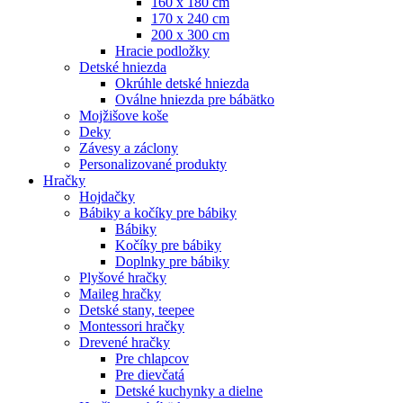
160 x 180 cm
170 x 240 cm
200 x 300 cm
Hracie podložky
Detské hniezda
Okrúhle detské hniezda
Oválne hniezda pre bábätko
Mojžišove koše
Deky
Závesy a záclony
Personalizované produkty
Hračky
Hojdačky
Bábiky a kočíky pre bábiky
Bábiky
Kočíky pre bábiky
Doplnky pre bábiky
Plyšové hračky
Maileg hračky
Detské stany, teepee
Montessori hračky
Drevené hračky
Pre chlapcov
Pre dievčatá
Detské kuchynky a dielne