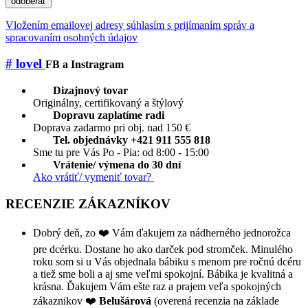
odoberať
Vložením emailovej adresy súhlasím s prijímaním správ a
spracovaním osobných údajov
# lovel
FB a Instragram
Dizajnový tovar
Originálny, certifikovaný a štýlový
Dopravu zaplatíme radi
Doprava zadarmo pri obj. nad 150 €
Tel. objednávky +421 911 555 818
Sme tu pre Vás Po - Pia: od 8:00 - 15:00
Vrátenie/ výmena do 30 dní
Ako vrátiť/ vymeniť tovar?
RECENZIE ZÁKAZNÍKOV
Dobrý deň, zo ❤️ Vám ďakujem za nádherného jednorožca
pre dcérku. Dostane ho ako darček pod stromček. Minulého
roku som si u Vás objednala bábiku s menom pre ročnú dcéru
a tiež sme boli a aj sme veľmi spokojní. Bábika je kvalitná a
krásna. Ďakujem Vám ešte raz a prajem veľa spokojných
zákaznikov ❤️
Belušárová
(overená recenzia na základe