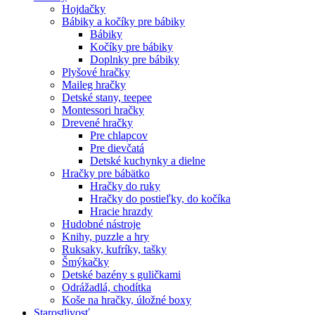
Hojdačky
Bábiky a kočíky pre bábiky
Bábiky
Kočíky pre bábiky
Doplnky pre bábiky
Plyšové hračky
Maileg hračky
Detské stany, teepee
Montessori hračky
Drevené hračky
Pre chlapcov
Pre dievčatá
Detské kuchynky a dielne
Hračky pre bábätko
Hračky do ruky
Hračky do postieľky, do kočíka
Hracie hrazdy
Hudobné nástroje
Knihy, puzzle a hry
Ruksaky, kufríky, tašky
Šmýkačky
Detské bazény s guličkami
Odrážadlá, chodítka
Koše na hračky, úložné boxy
Starostlivosť