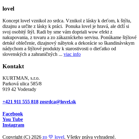
lovel
Koncept lovel vznikol zo srdca. Vznikol z lásky k deťom, k štýlu,
dizajnu a určite z lásky k práci. Ponuka lovel je hravá, ale drží si
svoj osobitý štýl. Radi by sme vám dopriali wow efekt z
nakupovania, z tovaru a zo zákazníckeho servisu. Ponúkame štýlové
detské oblečenie, dizajnový nábytok a dekorácie so škandinávskym
nádychom a štýlové produkty k starostivosti o dieťatko od
slovenských a zahraničných ...
viac info
Kontakt
KURTMAN, s.r.o.
Parková ulica 585/8
919 42 Voderady
+421 911 555 818
zosrdca@lovel.sk
Facebook
You Tube
Instagram
Copyright (C) 2026
zo 💛 lovel
. Všetky práva vyhradené.