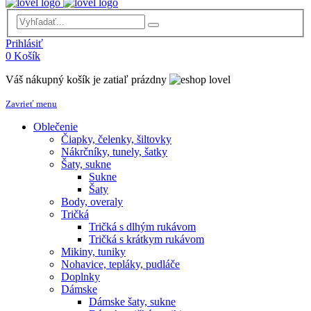
Prihlásiť
0
Košík
Váš nákupný košík je zatiaľ prázdny
Zavrieť menu
Oblečenie
Čiapky, čelenky, šiltovky
Nákrčníky, tunely, šatky
Šaty, sukne
Sukne
Šaty
Body, overaly
Tričká
Tričká s dlhým rukávom
Tričká s krátkym rukávom
Mikiny, tuniky
Nohavice, tepláky, pudláče
Doplnky
Dámske
Dámske šaty, sukne