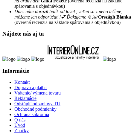
na druhý deň
Gitka Fekete
(overená recenzia na základe
spárovania s objednávkou)
Dnes nám dorazil balík od lovel , veľmi sa z neho tešíme,
môžeme len odporúčať !💕 Ďakujeme ☺️🤗
Országh Bianka
(overená recenzia na základe spárovania s objednávkou)
Nájdete nás aj tu
Informácie
Kontakt
Doprava a platba
Vrátenie/ výmena tovaru
Reklamácie
Odstúpiť od zmluvy TU
Obchodné podmienky
Ochrana súkromia
O nás
Úvod
Značky