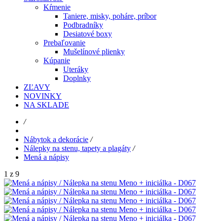
Kŕmenie
Taniere, misky, poháre, príbor
Podbradníky
Desiatové boxy
Prebaľovanie
Mušelínové plienky
Kúpanie
Uteráky
Doplnky
ZĽAVY
NOVINKY
NA SKLADE
/
Nábytok a dekorácie
/
Nálepky na stenu, tapety a plagáty
/
Mená a nápisy
1 z 9