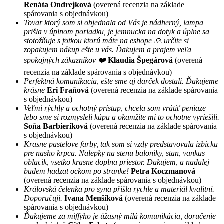
Renáta Ondrejková
(overená recenzia na základe
spárovania s objednávkou)
Tovar ktorý som si objednala od Vás je nádherný, lampa
prišla v úplnom poriadku, je jemnucka na dotyk a úplne sa
stotožňuje s fotkou ktorú máte na eshope 🙏 určite si
zopakujem nákup ešte u vás. Ďakujem a prajem veľa
spokojných zákazníkov ❤️
Klaudia Špegárová
(overená
recenzia na základe spárovania s objednávkou)
Perfektná komunikacia, ešte sme aj darček dostali. Ďakujeme
krásne
Eri Fraňová
(overená recenzia na základe spárovania
s objednávkou)
Veľmi rýchly a ochotný prístup, chcela som vrátiť peniaze
lebo sme si rozmysleli kúpu a okamžite mi to ochotne vyriešili.
Soňa Barbieriková
(overená recenzia na základe spárovania
s objednávkou)
Krasne pastelove farby, tak som si vzdy predstavovala izbicku
pre nasho krpca. Nalepky na stenu baloniky, stan, vankus
oblacik, vsetko krasne doplna priestor. Dakujem, a nadalej
budem hadzat ockom po stranke!
Petra Koczmanová
(overená recenzia na základe spárovania s objednávkou)
Královská čelenka pro syna přišla rychle a materiál kvalitní.
Doporučuji.
Ivana Menšíková
(overená recenzia na základe
spárovania s objednávkou)
Ďakujeme za miffyho je úžasný milá komunikácia, doručenie