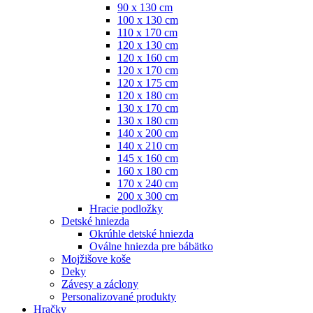
90 x 130 cm
100 x 130 cm
110 x 170 cm
120 x 130 cm
120 x 160 cm
120 x 170 cm
120 x 175 cm
120 x 180 cm
130 x 170 cm
130 x 180 cm
140 x 200 cm
140 x 210 cm
145 x 160 cm
160 x 180 cm
170 x 240 cm
200 x 300 cm
Hracie podložky
Detské hniezda
Okrúhle detské hniezda
Oválne hniezda pre bábätko
Mojžišove koše
Deky
Závesy a záclony
Personalizované produkty
Hračky