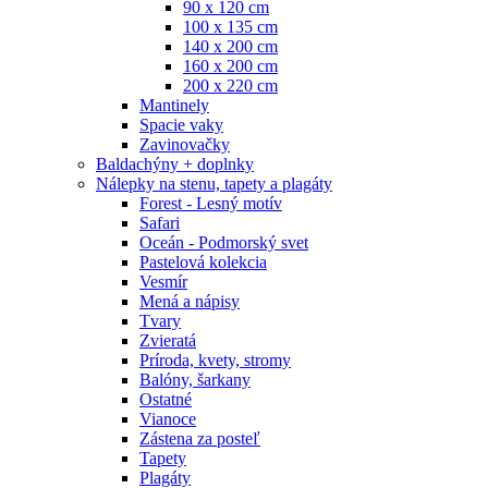
90 x 120 cm
100 x 135 cm
140 x 200 cm
160 x 200 cm
200 x 220 cm
Mantinely
Spacie vaky
Zavinovačky
Baldachýny + doplnky
Nálepky na stenu, tapety a plagáty
Forest - Lesný motív
Safari
Oceán - Podmorský svet
Pastelová kolekcia
Vesmír
Mená a nápisy
Tvary
Zvieratá
Príroda, kvety, stromy
Balóny, šarkany
Ostatné
Vianoce
Zástena za posteľ
Tapety
Plagáty