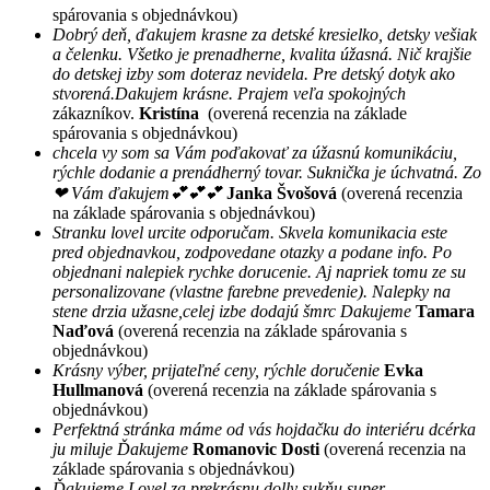
spárovania s objednávkou)
Dobrý deň, ďakujem krasne za detské kresielko, detsky vešiak
a čelenku. Všetko je prenadherne, kvalita úžasná. Nič krajšie
do detskej izby som doteraz nevidela. Pre detský dotyk ako
stvorená.Dakujem krásne. Prajem veľa spokojných
zákazníkov.
Kristína
(overená recenzia na základe
spárovania s objednávkou)
chcela vy som sa Vám poďakovať za úžasnú komunikáciu,
rýchle dodanie a prenádherný tovar. Suknička je úchvatná. Zo
❤ Vám ďakujem💕💕💕
Janka Švošová
(overená recenzia
na základe spárovania s objednávkou)
Stranku lovel urcite odporučam. Skvela komunikacia este
pred objednavkou, zodpovedane otazky a podane info. Po
objednani nalepiek rychke dorucenie. Aj napriek tomu ze su
personalizovane (vlastne farebne prevedenie). Nalepky na
stene drzia užasne,celej izbe dodajú šmrc Dakujeme
Tamara
Naďová
(overená recenzia na základe spárovania s
objednávkou)
Krásny výber, prijateľné ceny, rýchle doručenie
Evka
Hullmanová
(overená recenzia na základe spárovania s
objednávkou)
Perfektná stránka máme od vás hojdačku do interiéru dcérka
ju miluje Ďakujeme
Romanovic Dosti
(overená recenzia na
základe spárovania s objednávkou)
Ďakujeme Lovel za prekrásnu dolly sukňu super