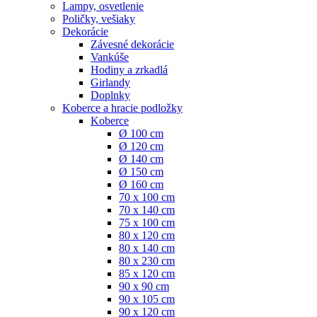
Lampy, osvetlenie
Poličky, vešiaky
Dekorácie
Závesné dekorácie
Vankúše
Hodiny a zrkadlá
Girlandy
Doplnky
Koberce a hracie podložky
Koberce
Ø 100 cm
Ø 120 cm
Ø 140 cm
Ø 150 cm
Ø 160 cm
70 x 100 cm
70 x 140 cm
75 x 100 cm
80 x 120 cm
80 x 140 cm
80 x 230 cm
85 x 120 cm
90 x 90 cm
90 x 105 cm
90 x 120 cm