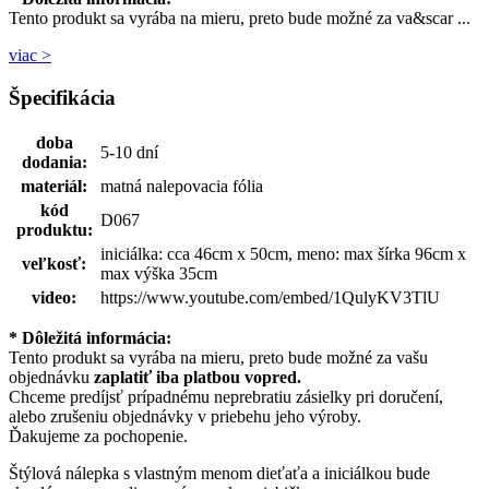
Tento produkt sa vyrába na mieru, preto bude možné za va&scar ...
viac >
Špecifikácia
doba
5-10 dní
dodania:
materiál:
matná nalepovacia fólia
kód
D067
produktu:
iniciálka: cca 46cm x 50cm, meno: max šírka 96cm x
veľkosť:
max výška 35cm
video:
https://www.youtube.com/embed/1QulyKV3TlU
* Dôležitá informácia:
Tento produkt sa vyrába na mieru, preto bude možné za vašu
objednávku
zaplatiť iba platbou vopred.
Chceme predíjsť prípadnému neprebratiu zásielky pri doručení,
alebo zrušeniu objednávky v priebehu jeho výroby.
Ďakujeme za pochopenie.
Štýlová nálepka s vlastným menom dieťaťa a iniciálkou bude