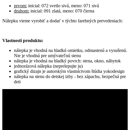
prvom:
inicial: 072 svetlo sivá, meno: 071 sivá
druhom:
inicial: 091 zlatá, meno: 070 čierna
Nálepku vieme vyrobiť a dodať v týchto farebných prevedeniach:
Vlastnosti produktu:
nálepka je vhodná na hladkú omietku, odmastenú a vysušenú.
Nie je vhodná pre umývateľnú stenu
nálepka je vhodná na hladký povrch: stena, okno, nábytok
jednorázová nálepka (neprelepujte ju)
grafický dizajn je autorským vlastníctvom štúdia yokodesign
nálepka na stenu do detskej izby - bez zápachu, bezpečná pre
deti