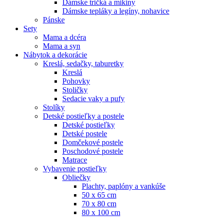
Dámske tričká a mikiny
Dámske tepláky a legíny, nohavice
Pánske
Sety
Mama a dcéra
Mama a syn
Nábytok a dekorácie
Kreslá, sedačky, taburetky
Kreslá
Pohovky
Stoličky
Sedacie vaky a pufy
Stolíky
Detské postieľky a postele
Detské postieľky
Detské postele
Domčekové postele
Poschodové postele
Matrace
Vybavenie postieľky
Obliečky
Plachty, paplóny a vankúše
50 x 65 cm
70 x 80 cm
80 x 100 cm