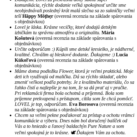
komunikácia, rýchle dodanie veľká spokojnosť určite sme
neobjednávali posledný krát malá slečna sa zo sukničky veľmi
teší
Hãppy Mõţhęr
(overená recenzia na základe spárovania
s objednávkou)
Lovel je láska. Krásne vecičky, ktoré dodajú detským
izbičkám tu správnu atmosféru a originalitu.
Mária
Košutová
(overená recenzia na základe spárovania s
objednávkou)
Určite odporúčam :) Kúpili sme detské kresielko, je nádherné,
kvalitné. Chválim aj bleskové dodanie. Ďakujeme :)
Lucia
Kúkoľová
(overená recenzia na základe spárovania s
objednávkou)
Máme doma podložku Flower, ktorá je veľmi praktická. Moje
deti ich využívajú od malička. Dá sa rýchlo skladať, alebo
zmeniť veľkost podľa potreby. Je z kvalitného materiálu, čo sa
ľahko čistí a najlepšie je na tom, že sa dá prať aj v pračke.
Pri reklamácii firma bola ochotná a príjemná. Bola som
príjemne prekvapená s prístupom, cítila som že chcú pomôcť.
LOVEL je top, odporúčam.
Eva Borosova
(overená recenzia
na základe spárovania s objednávkou)
Chcem sa veľmi pekne poďakovať za prístup a ochotu vrámci
komunikácie a výberu. Dnes nám bol doručený balíček od
Vás a to hniezdo a ľanový baldachýn Pure Nature a som
veľmi spokojná je to krásne. 🕊 Ďakujem Vám za ochotu.