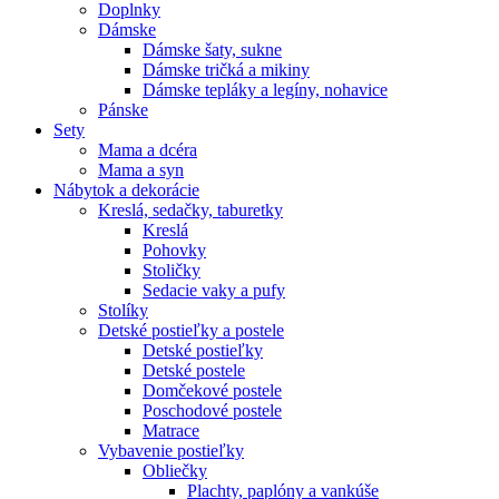
Doplnky
Dámske
Dámske šaty, sukne
Dámske tričká a mikiny
Dámske tepláky a legíny, nohavice
Pánske
Sety
Mama a dcéra
Mama a syn
Nábytok a dekorácie
Kreslá, sedačky, taburetky
Kreslá
Pohovky
Stoličky
Sedacie vaky a pufy
Stolíky
Detské postieľky a postele
Detské postieľky
Detské postele
Domčekové postele
Poschodové postele
Matrace
Vybavenie postieľky
Obliečky
Plachty, paplóny a vankúše