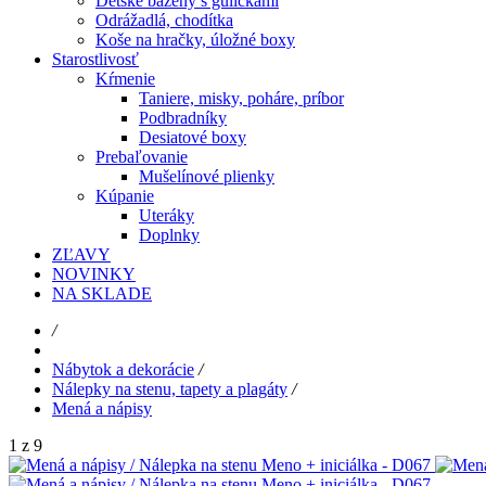
Detské bazény s guličkami
Odrážadlá, chodítka
Koše na hračky, úložné boxy
Starostlivosť
Kŕmenie
Taniere, misky, poháre, príbor
Podbradníky
Desiatové boxy
Prebaľovanie
Mušelínové plienky
Kúpanie
Uteráky
Doplnky
ZĽAVY
NOVINKY
NA SKLADE
/
Nábytok a dekorácie
/
Nálepky na stenu, tapety a plagáty
/
Mená a nápisy
1 z 9