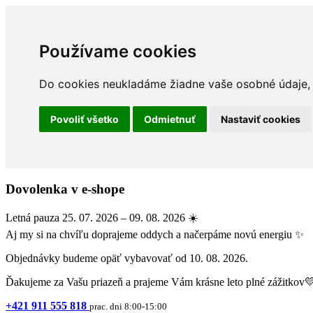
Používame cookies
Do cookies neukladáme žiadne vaše osobné údaje, a
Povoliť všetko
Odmietnuť
Nastaviť cookies
Dovolenka v e-shope
Letná pauza 25. 07. 2026 – 09. 08. 2026 ☀️
Aj my si na chvíľu doprajeme oddych a načerpáme novú energiu ✨
Objednávky budeme opäť vybavovať od 10. 08. 2026.
Ďakujeme za Vašu priazeň a prajeme Vám krásne leto plné zážitkov
+421 911 555 818
prac. dni 8:00-15:00