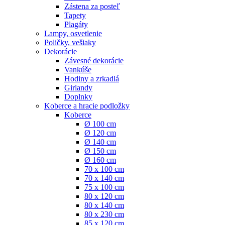
Zástena za posteľ
Tapety
Plagáty
Lampy, osvetlenie
Poličky, vešiaky
Dekorácie
Závesné dekorácie
Vankúše
Hodiny a zrkadlá
Girlandy
Doplnky
Koberce a hracie podložky
Koberce
Ø 100 cm
Ø 120 cm
Ø 140 cm
Ø 150 cm
Ø 160 cm
70 x 100 cm
70 x 140 cm
75 x 100 cm
80 x 120 cm
80 x 140 cm
80 x 230 cm
85 x 120 cm