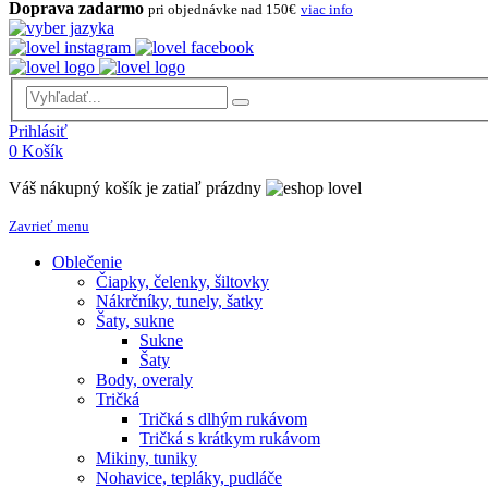
Doprava zadarmo
pri objednávke nad 150€
viac info
Prihlásiť
0
Košík
Váš nákupný košík je zatiaľ prázdny
Zavrieť menu
Oblečenie
Čiapky, čelenky, šiltovky
Nákrčníky, tunely, šatky
Šaty, sukne
Sukne
Šaty
Body, overaly
Tričká
Tričká s dlhým rukávom
Tričká s krátkym rukávom
Mikiny, tuniky
Nohavice, tepláky, pudláče