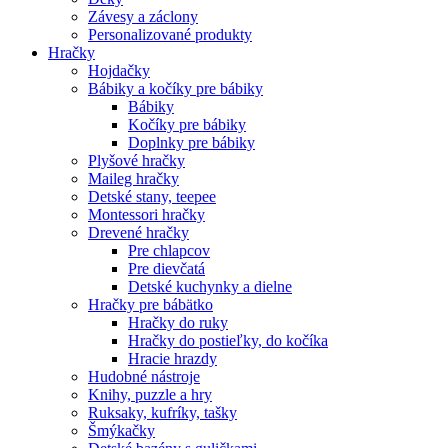
Závesy a záclony
Personalizované produkty
Hračky
Hojdačky
Bábiky a kočíky pre bábiky
Bábiky
Kočíky pre bábiky
Doplnky pre bábiky
Plyšové hračky
Maileg hračky
Detské stany, teepee
Montessori hračky
Drevené hračky
Pre chlapcov
Pre dievčatá
Detské kuchynky a dielne
Hračky pre bábätko
Hračky do ruky
Hračky do postieľky, do kočíka
Hracie hrazdy
Hudobné nástroje
Knihy, puzzle a hry
Ruksaky, kufríky, tašky
Šmýkačky