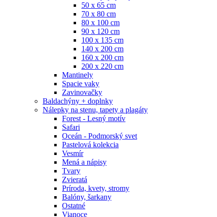
50 x 65 cm
70 x 80 cm
80 x 100 cm
90 x 120 cm
100 x 135 cm
140 x 200 cm
160 x 200 cm
200 x 220 cm
Mantinely
Spacie vaky
Zavinovačky
Baldachýny + doplnky
Nálepky na stenu, tapety a plagáty
Forest - Lesný motív
Safari
Oceán - Podmorský svet
Pastelová kolekcia
Vesmír
Mená a nápisy
Tvary
Zvieratá
Príroda, kvety, stromy
Balóny, šarkany
Ostatné
Vianoce