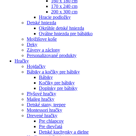
160 x 180 cm
170 x 240 cm
200 x 300 cm
Hracie podložky
Detské hniezda
Okrúhle detské hniezda
Oválne hniezda pre bábätko
Mojžišove koše
Deky
Závesy a záclony
Personalizované produkty
Hračky
Hojdačky
Bábiky a kočíky pre bábiky
Bábiky
Kočíky pre bábiky
Doplnky pre bábiky
Plyšové hračky
Maileg hračky
Detské stany, teepee
Montessori hračky
Drevené hračky
Pre chlapcov
Pre dievčatá
Detské kuchynky a dielne