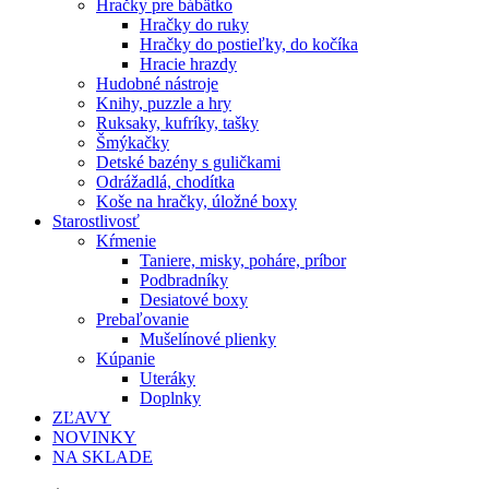
Hračky pre bábätko
Hračky do ruky
Hračky do postieľky, do kočíka
Hracie hrazdy
Hudobné nástroje
Knihy, puzzle a hry
Ruksaky, kufríky, tašky
Šmýkačky
Detské bazény s guličkami
Odrážadlá, chodítka
Koše na hračky, úložné boxy
Starostlivosť
Kŕmenie
Taniere, misky, poháre, príbor
Podbradníky
Desiatové boxy
Prebaľovanie
Mušelínové plienky
Kúpanie
Uteráky
Doplnky
ZĽAVY
NOVINKY
NA SKLADE