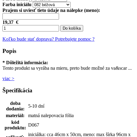
Farba iniciálu
Prajem si uviesť tieto údaje na nálepke (meno):
19,37
€
Do košíka
Koľko bude stať doprava?
Potrebujete pomoc ?
Popis
* Dôležitá informácia:
Tento produkt sa vyrába na mieru, preto bude možné za va&scar ...
viac >
Špecifikácia
doba
5-10 dní
dodania:
materiál:
matná nalepovacia fólia
kód
D067
produktu:
iniciálka: cca 46cm x 50cm, meno: max šírka 96cm x