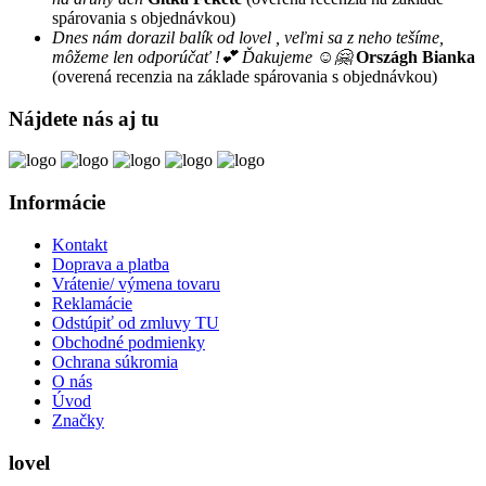
spárovania s objednávkou)
Dnes nám dorazil balík od lovel , veľmi sa z neho tešíme,
môžeme len odporúčať !💕 Ďakujeme ☺️🤗
Országh Bianka
(overená recenzia na základe spárovania s objednávkou)
Nájdete nás aj tu
Informácie
Kontakt
Doprava a platba
Vrátenie/ výmena tovaru
Reklamácie
Odstúpiť od zmluvy TU
Obchodné podmienky
Ochrana súkromia
O nás
Úvod
Značky
lovel