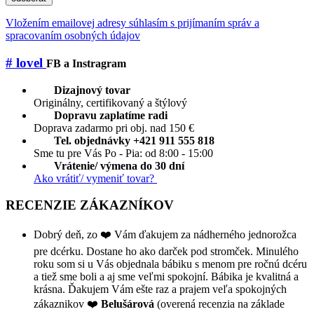
Vložením emailovej adresy súhlasím s prijímaním správ a
spracovaním osobných údajov
# lovel
FB a Instragram
Dizajnový tovar
Originálny, certifikovaný a štýlový
Dopravu zaplatíme radi
Doprava zadarmo pri obj. nad 150 €
Tel. objednávky +421 911 555 818
Sme tu pre Vás Po - Pia: od 8:00 - 15:00
Vrátenie/ výmena do 30 dní
Ako vrátiť/ vymeniť tovar?
RECENZIE ZÁKAZNÍKOV
Dobrý deň, zo ❤️ Vám ďakujem za nádherného jednorožca
pre dcérku. Dostane ho ako darček pod stromček. Minulého
roku som si u Vás objednala bábiku s menom pre ročnú dcéru
a tiež sme boli a aj sme veľmi spokojní. Bábika je kvalitná a
krásna. Ďakujem Vám ešte raz a prajem veľa spokojných
zákaznikov ❤️
Belušárová
(overená recenzia na základe