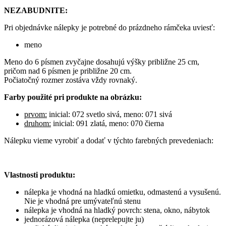
NEZABUDNITE:
Pri objednávke nálepky je potrebné do prázdneho rámčeka uviesť:
meno
Meno do 6 písmen zvyčajne dosahujú výšky približne 25 cm,
pričom nad 6 písmen je približne 20 cm.
Počiatočný rozmer zostáva vždy rovnaký.
Farby použité pri produkte na obrázku:
prvom:
inicial: 072 svetlo sivá, meno: 071 sivá
druhom:
inicial: 091 zlatá, meno: 070 čierna
Nálepku vieme vyrobiť a dodať v týchto farebných prevedeniach:
Vlastnosti produktu:
nálepka je vhodná na hladkú omietku, odmastenú a vysušenú.
Nie je vhodná pre umývateľnú stenu
nálepka je vhodná na hladký povrch: stena, okno, nábytok
jednorázová nálepka (neprelepujte ju)