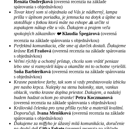
Renáta Ondrejková
(overená recenzia na základe
spárovania s objednávkou)
Tovar ktorý som si objednala od Vás je nádherný, lampa
prišla v úplnom poriadku, je jemnucka na dotyk a úplne sa
stotožňuje s fotkou ktorú máte na eshope 🙏 určite si
zopakujem nákup ešte u vás. Ďakujem a prajem veľa
spokojných zákazníkov ❤️
Klaudia Špegárová
(overená
recenzia na základe spárovania s objednávkou)
Perfektná komunikacia, ešte sme aj darček dostali. Ďakujeme
krásne
Eri Fraňová
(overená recenzia na základe spárovania
s objednávkou)
Veľmi rýchly a ochotný prístup, chcela som vrátiť peniaze
lebo sme si rozmysleli kúpu a okamžite mi to ochotne vyriešili.
Soňa Barbieriková
(overená recenzia na základe spárovania
s objednávkou)
Krasne pastelove farby, tak som si vzdy predstavovala izbicku
pre nasho krpca. Nalepky na stenu baloniky, stan, vankus
oblacik, vsetko krasne doplna priestor. Dakujem, a nadalej
budem hadzat ockom po stranke!
Petra Koczmanová
(overená recenzia na základe spárovania s objednávkou)
Královská čelenka pro syna přišla rychle a materiál kvalitní.
Doporučuji.
Ivana Menšíková
(overená recenzia na základe
spárovania s objednávkou)
Ďakujeme za miffyho je úžasný milá komunikácia, doručenie
na druhý deň
Gitka Fekete
(overená recenzia na základe