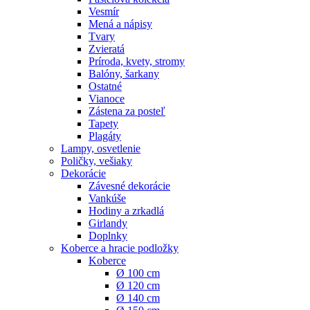
Vesmír
Mená a nápisy
Tvary
Zvieratá
Príroda, kvety, stromy
Balóny, šarkany
Ostatné
Vianoce
Zástena za posteľ
Tapety
Plagáty
Lampy, osvetlenie
Poličky, vešiaky
Dekorácie
Závesné dekorácie
Vankúše
Hodiny a zrkadlá
Girlandy
Doplnky
Koberce a hracie podložky
Koberce
Ø 100 cm
Ø 120 cm
Ø 140 cm