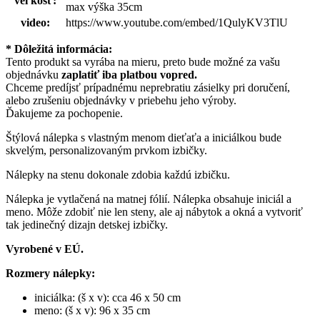
veľkosť:
max výška 35cm
video:
https://www.youtube.com/embed/1QulyKV3TlU
* Dôležitá informácia:
Tento produkt sa vyrába na mieru, preto bude možné za vašu
objednávku
zaplatiť iba platbou vopred.
Chceme predíjsť prípadnému neprebratiu zásielky pri doručení,
alebo zrušeniu objednávky v priebehu jeho výroby.
Ďakujeme za pochopenie.
Štýlová nálepka s vlastným menom dieťaťa a iniciálkou bude
skvelým, personalizovaným prvkom izbičky.
Nálepky na stenu dokonale zdobia každú izbičku.
Nálepka je vytlačená na matnej fólií. Nálepka obsahuje iniciál a
meno. Môže zdobiť nie len steny, ale aj nábytok a okná a vytvoriť
tak jedinečný dizajn detskej izbičky.
Vyrobené v EÚ.
Rozmery nálepky:
iniciálka: (š x v): cca 46 x 50 cm
meno: (š x v): 96 x 35 cm