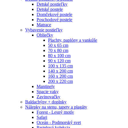
Detské postieľky
Detské postele
Domčekové postele
Poschodové postele
Matrace
Vybavenie postieľky
Obliečky
Plachty, paplóny a vankúše
50 x 65 cm
70 x 80 cm
80 x 100 cm
90 x 120 cm
100 x 135 cm
140 x 200 cm
160 x 200 cm
200 x 220 cm
Mantinely
Spacie vaky
Zavinovačky
Baldachýny + doplnky
Nálepky na stenu, tapety a plagáty
Forest - Lesný motív
Safari
Oceán - Podmorský svet
Pastelová kolekcia