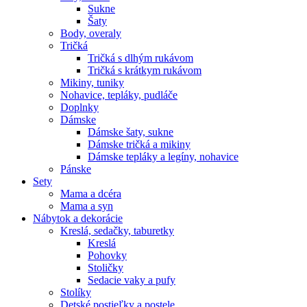
Sukne
Šaty
Body, overaly
Tričká
Tričká s dlhým rukávom
Tričká s krátkym rukávom
Mikiny, tuniky
Nohavice, tepláky, pudláče
Doplnky
Dámske
Dámske šaty, sukne
Dámske tričká a mikiny
Dámske tepláky a legíny, nohavice
Pánske
Sety
Mama a dcéra
Mama a syn
Nábytok a dekorácie
Kreslá, sedačky, taburetky
Kreslá
Pohovky
Stoličky
Sedacie vaky a pufy
Stolíky
Detské postieľky a postele