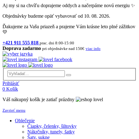
Aj my si na chvíľu doprajeme oddych a načerpáme novú energiu ✨
Objednávky budeme opäť vybavovať od 10. 08. 2026.
Ďakujeme za Vašu priazeň a prajeme Vám krásne leto plné zážitkov
💛
+421 911 555 818
prac. dni 8:00-15:00
Doprava zadarmo
pri objednávke nad 150€
viac info
Prihlásiť
0
Košík
Váš nákupný košík je zatiaľ prázdny
Zavrieť menu
Oblečenie
Čiapky, čelenky, šiltovky
Nákrčníky, tunely, šatky
Šaty, sukne