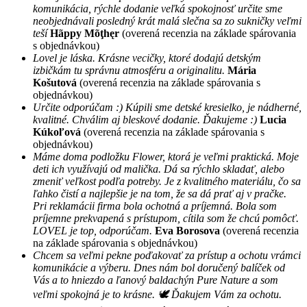
komunikácia, rýchle dodanie veľká spokojnosť určite sme
neobjednávali posledný krát malá slečna sa zo sukničky veľmi
teší
Hãppy Mõţhęr
(overená recenzia na základe spárovania
s objednávkou)
Lovel je láska. Krásne vecičky, ktoré dodajú detským
izbičkám tu správnu atmosféru a originalitu.
Mária
Košutová
(overená recenzia na základe spárovania s
objednávkou)
Určite odporúčam :) Kúpili sme detské kresielko, je nádherné,
kvalitné. Chválim aj bleskové dodanie. Ďakujeme :)
Lucia
Kúkoľová
(overená recenzia na základe spárovania s
objednávkou)
Máme doma podložku Flower, ktorá je veľmi praktická. Moje
deti ich využívajú od malička. Dá sa rýchlo skladať, alebo
zmeniť veľkost podľa potreby. Je z kvalitného materiálu, čo sa
ľahko čistí a najlepšie je na tom, že sa dá prať aj v pračke.
Pri reklamácii firma bola ochotná a príjemná. Bola som
príjemne prekvapená s prístupom, cítila som že chcú pomôcť.
LOVEL je top, odporúčam.
Eva Borosova
(overená recenzia
na základe spárovania s objednávkou)
Chcem sa veľmi pekne poďakovať za prístup a ochotu vrámci
komunikácie a výberu. Dnes nám bol doručený balíček od
Vás a to hniezdo a ľanový baldachýn Pure Nature a som
veľmi spokojná je to krásne. 🕊 Ďakujem Vám za ochotu.