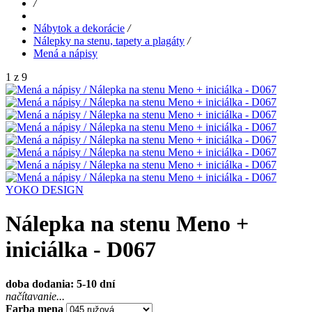
/
Nábytok a dekorácie
/
Nálepky na stenu, tapety a plagáty
/
Mená a nápisy
1 z 9
YOKO DESIGN
Nálepka na stenu Meno +
iniciálka - D067
doba dodania: 5-10 dní
načítavanie...
Farba mena