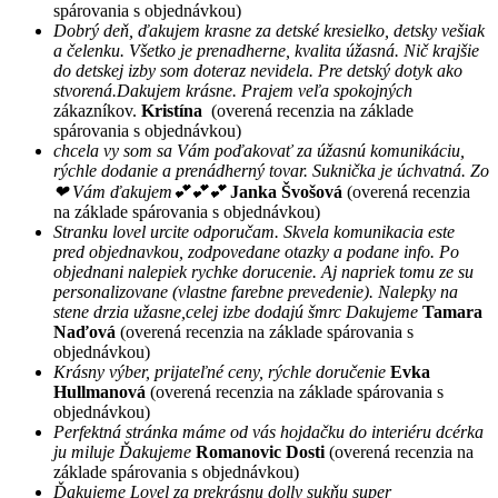
spárovania s objednávkou)
Dobrý deň, ďakujem krasne za detské kresielko, detsky vešiak
a čelenku. Všetko je prenadherne, kvalita úžasná. Nič krajšie
do detskej izby som doteraz nevidela. Pre detský dotyk ako
stvorená.Dakujem krásne. Prajem veľa spokojných
zákazníkov.
Kristína
(overená recenzia na základe
spárovania s objednávkou)
chcela vy som sa Vám poďakovať za úžasnú komunikáciu,
rýchle dodanie a prenádherný tovar. Suknička je úchvatná. Zo
❤ Vám ďakujem💕💕💕
Janka Švošová
(overená recenzia
na základe spárovania s objednávkou)
Stranku lovel urcite odporučam. Skvela komunikacia este
pred objednavkou, zodpovedane otazky a podane info. Po
objednani nalepiek rychke dorucenie. Aj napriek tomu ze su
personalizovane (vlastne farebne prevedenie). Nalepky na
stene drzia užasne,celej izbe dodajú šmrc Dakujeme
Tamara
Naďová
(overená recenzia na základe spárovania s
objednávkou)
Krásny výber, prijateľné ceny, rýchle doručenie
Evka
Hullmanová
(overená recenzia na základe spárovania s
objednávkou)
Perfektná stránka máme od vás hojdačku do interiéru dcérka
ju miluje Ďakujeme
Romanovic Dosti
(overená recenzia na
základe spárovania s objednávkou)
Ďakujeme Lovel za prekrásnu dolly sukňu super