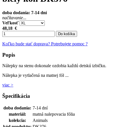
doba dodania: 7-14 dní
načítavanie...
Veľkosť
48,18
€
Do košíka
Koľko bude stať doprava?
Potrebujete pomoc ?
Popis
Nálepky na stenu dokonale ozdobia každú detskú izbičku.
Nálepka je vytlačená na matnej fól ...
viac >
Špecifikácia
doba dodania:
7-14 dní
materiál:
matná nalepovacia fólia
kolekcia:
Animals
kód produktu:
DK376