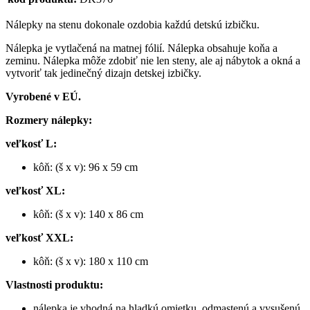
Nálepky na stenu dokonale ozdobia každú detskú izbičku.
Nálepka je vytlačená na matnej fólií. Nálepka obsahuje koňa a
zeminu. Nálepka môže zdobiť nie len steny, ale aj nábytok a okná a
vytvoriť tak jedinečný dizajn detskej izbičky.
Vyrobené v EÚ.
Rozmery nálepky:
veľkosť L:
kôň: (š x v): 96 x 59 cm
veľkosť XL:
kôň: (š x v): 140 x 86 cm
veľkosť XXL:
kôň: (š x v): 180 x 110 cm
Vlastnosti produktu:
nálepka je vhodná na hladkú omietku, odmastenú a vysušenú.