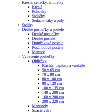
Kreslá, sedačky, taburetky
Kreslá
Pohovky
Stoličky
Sedacie vaky a pufy
Stolíky
Detské postieľky a postele
Detské postieľky
Detské postele
Domčekové postele
Poschodové postele
Matrace
Vybavenie postieľky
Obliečky
Plachty, paplóny a vankúše
50 x 65 cm
70 x 80 cm
80 x 100 cm
90 x 120 cm
100 x 135 cm
140 x 200 cm
160 x 200 cm
200 x 220 cm
Mantinely
Spacie vaky