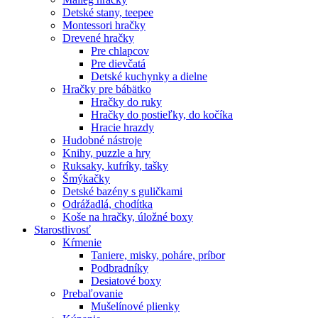
Detské stany, teepee
Montessori hračky
Drevené hračky
Pre chlapcov
Pre dievčatá
Detské kuchynky a dielne
Hračky pre bábätko
Hračky do ruky
Hračky do postieľky, do kočíka
Hracie hrazdy
Hudobné nástroje
Knihy, puzzle a hry
Ruksaky, kufríky, tašky
Šmýkačky
Detské bazény s guličkami
Odrážadlá, chodítka
Koše na hračky, úložné boxy
Starostlivosť
Kŕmenie
Taniere, misky, poháre, príbor
Podbradníky
Desiatové boxy
Prebaľovanie
Mušelínové plienky