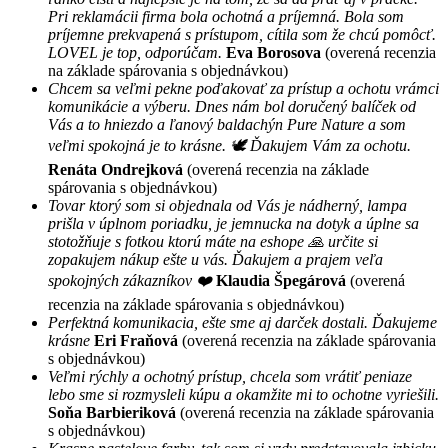
Pri reklamácii firma bola ochotná a príjemná. Bola som
príjemne prekvapená s prístupom, cítila som že chcú pomôcť.
LOVEL je top, odporúčam.
Eva Borosova
(overená recenzia
na základe spárovania s objednávkou)
Chcem sa veľmi pekne poďakovať za prístup a ochotu vrámci
komunikácie a výberu. Dnes nám bol doručený balíček od
Vás a to hniezdo a ľanový baldachýn Pure Nature a som
veľmi spokojná je to krásne. 🕊 Ďakujem Vám za ochotu.
Renáta Ondrejková
(overená recenzia na základe
spárovania s objednávkou)
Tovar ktorý som si objednala od Vás je nádherný, lampa
prišla v úplnom poriadku, je jemnucka na dotyk a úplne sa
stotožňuje s fotkou ktorú máte na eshope 🙏 určite si
zopakujem nákup ešte u vás. Ďakujem a prajem veľa
spokojných zákazníkov ❤️
Klaudia Špegárová
(overená
recenzia na základe spárovania s objednávkou)
Perfektná komunikacia, ešte sme aj darček dostali. Ďakujeme
krásne
Eri Fraňová
(overená recenzia na základe spárovania
s objednávkou)
Veľmi rýchly a ochotný prístup, chcela som vrátiť peniaze
lebo sme si rozmysleli kúpu a okamžite mi to ochotne vyriešili.
Soňa Barbieriková
(overená recenzia na základe spárovania
s objednávkou)