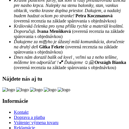
Krasne pastelove farby, tak som si vzdy predstavovala izbicku
pre nasho krpca. Nalepky na stenu baloniky, stan, vankus
oblacik, vsetko krasne doplna priestor. Dakujem, a nadalej
budem hadzat ockom po stranke!
Petra Koczmanová
(overená recenzia na základe spárovania s objednávkou)
Královská čelenka pro syna přišla rychle a materiál kvalitní.
Doporučuji.
Ivana Menšíková
(overená recenzia na základe
spárovania s objednávkou)
Ďakujeme za miffyho je úžasný milá komunikácia, doručenie
na druhý deň
Gitka Fekete
(overená recenzia na základe
spárovania s objednávkou)
Dnes nám dorazil balík od lovel , veľmi sa z neho tešíme,
môžeme len odporúčať !💕 Ďakujeme ☺️🤗
Országh Bianka
(overená recenzia na základe spárovania s objednávkou)
Nájdete nás aj tu
Informácie
Kontakt
Doprava a platba
Vrátenie/ výmena tovaru
Reklamácie