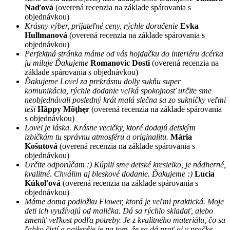
Naďová
(overená recenzia na základe spárovania s
objednávkou)
Krásny výber, prijateľné ceny, rýchle doručenie
Evka
Hullmanová
(overená recenzia na základe spárovania s
objednávkou)
Perfektná stránka máme od vás hojdačku do interiéru dcérka
ju miluje Ďakujeme
Romanovic Dosti
(overená recenzia na
základe spárovania s objednávkou)
Ďakujeme Lovel za prekrásnu dolly sukňu super
komunikácia, rýchle dodanie veľká spokojnosť určite sme
neobjednávali posledný krát malá slečna sa zo sukničky veľmi
teší
Hãppy Mõţhęr
(overená recenzia na základe spárovania
s objednávkou)
Lovel je láska. Krásne vecičky, ktoré dodajú detským
izbičkám tu správnu atmosféru a originalitu.
Mária
Košutová
(overená recenzia na základe spárovania s
objednávkou)
Určite odporúčam :) Kúpili sme detské kresielko, je nádherné,
kvalitné. Chválim aj bleskové dodanie. Ďakujeme :)
Lucia
Kúkoľová
(overená recenzia na základe spárovania s
objednávkou)
Máme doma podložku Flower, ktorá je veľmi praktická. Moje
deti ich využívajú od malička. Dá sa rýchlo skladať, alebo
zmeniť veľkost podľa potreby. Je z kvalitného materiálu, čo sa
ľahko čistí a najlepšie je na tom, že sa dá prať aj v pračke.