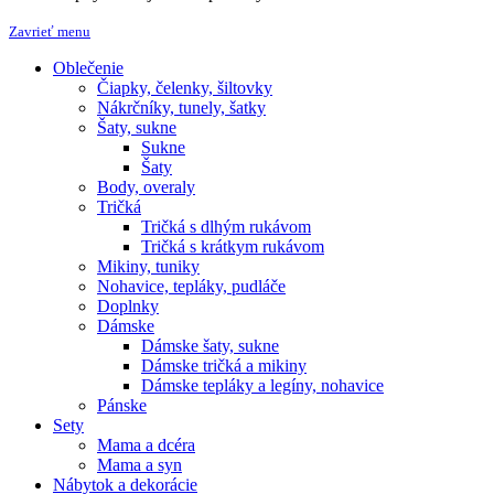
Zavrieť menu
Oblečenie
Čiapky, čelenky, šiltovky
Nákrčníky, tunely, šatky
Šaty, sukne
Sukne
Šaty
Body, overaly
Tričká
Tričká s dlhým rukávom
Tričká s krátkym rukávom
Mikiny, tuniky
Nohavice, tepláky, pudláče
Doplnky
Dámske
Dámske šaty, sukne
Dámske tričká a mikiny
Dámske tepláky a legíny, nohavice
Pánske
Sety
Mama a dcéra
Mama a syn
Nábytok a dekorácie