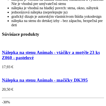
Nie je vhodná pre umývateľnú stenu
nálepka je vhodná na hladký povrch: stena, okno, nábytok
jednorázová nálepka (neprelepujte ju)
grafický dizajn je autorským vlastníctvom štúdia yokodesign
nálepka na stenu do detskej izby - bez zápachu, bezpečná pre
deti
Súvisiace produkty
Nálepka na stenu Animals - vtáčiky a motýle 23 ks
Z060 - pastelové
17,93 €
Nálepka na stenu Animals - mačičky DK395
20,50 €
-30%