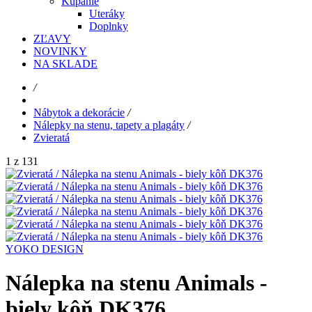
Kúpanie
Uteráky
Doplnky
ZĽAVY
NOVINKY
NA SKLADE
/
Nábytok a dekorácie
/
Nálepky na stenu, tapety a plagáty
/
Zvieratá
1 z 131
YOKO DESIGN
Nálepka na stenu Animals -
biely kôň DK376