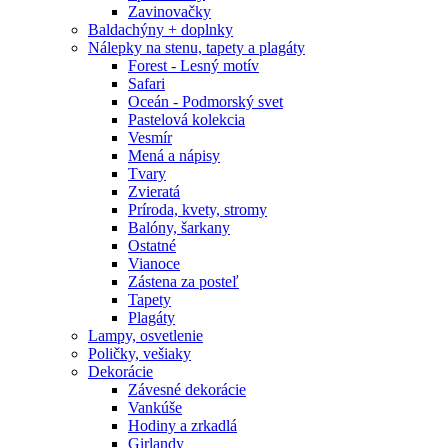
Zavinovačky
Baldachýny + doplnky
Nálepky na stenu, tapety a plagáty
Forest - Lesný motív
Safari
Oceán - Podmorský svet
Pastelová kolekcia
Vesmír
Mená a nápisy
Tvary
Zvieratá
Príroda, kvety, stromy
Balóny, šarkany
Ostatné
Vianoce
Zástena za posteľ
Tapety
Plagáty
Lampy, osvetlenie
Poličky, vešiaky
Dekorácie
Závesné dekorácie
Vankúše
Hodiny a zrkadlá
Girlandy