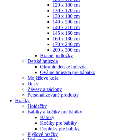
120 x 180 cm
130 x 170 cm
130 x 180 cm
140 x 200 cm
140 x 210 cm
145 x 160 cm
160 x 180 cm
170 x 240 cm
200 x 300 cm
Hracie podložky
Detské hniezda
Okrúhle detské hniezda
Oválne hniezda pre bábätko
Mojžišove koše
Deky
Závesy a záclony
Personalizované produkty
Hračky
Hojdačky
Bábiky a kočíky pre bábiky
Bábiky
Kočíky pre bábiky
Doplnky pre bábiky
Plyšové hračky
Maileg hračky