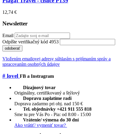
Plagát Travel - číslice P139
12,74 €
Newsletter
Email
Odpíšte verifikačný kód 4953
odoberať
Vložením emailovej adresy súhlasím s prijímaním správ a
spracovaním osobných údajov
# lovel
FB a Instragram
Dizajnový tovar
Originálny, certifikovaný a štýlový
Dopravu zaplatíme radi
Doprava zadarmo pri obj. nad 150 €
Tel. objednávky +421 911 555 818
Sme tu pre Vás Po - Pia: od 8:00 - 15:00
Vrátenie/ výmena do 30 dní
Ako vrátiť/ vymeniť tovar?