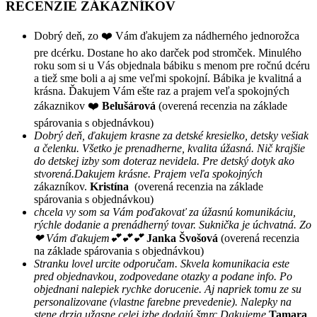
RECENZIE ZÁKAZNÍKOV
Dobrý deň, zo ❤️ Vám ďakujem za nádherného jednorožca
pre dcérku. Dostane ho ako darček pod stromček. Minulého
roku som si u Vás objednala bábiku s menom pre ročnú dcéru
a tiež sme boli a aj sme veľmi spokojní. Bábika je kvalitná a
krásna. Ďakujem Vám ešte raz a prajem veľa spokojných
zákaznikov ❤️
Belušárová
(overená recenzia na základe
spárovania s objednávkou)
Dobrý deň, ďakujem krasne za detské kresielko, detsky vešiak
a čelenku. Všetko je prenadherne, kvalita úžasná. Nič krajšie
do detskej izby som doteraz nevidela. Pre detský dotyk ako
stvorená.Dakujem krásne. Prajem veľa spokojných
zákazníkov.
Kristína
(overená recenzia na základe
spárovania s objednávkou)
chcela vy som sa Vám poďakovať za úžasnú komunikáciu,
rýchle dodanie a prenádherný tovar. Suknička je úchvatná. Zo
❤ Vám ďakujem💕💕💕
Janka Švošová
(overená recenzia
na základe spárovania s objednávkou)
Stranku lovel urcite odporučam. Skvela komunikacia este
pred objednavkou, zodpovedane otazky a podane info. Po
objednani nalepiek rychke dorucenie. Aj napriek tomu ze su
personalizovane (vlastne farebne prevedenie). Nalepky na
stene drzia užasne,celej izbe dodajú šmrc Dakujeme
Tamara