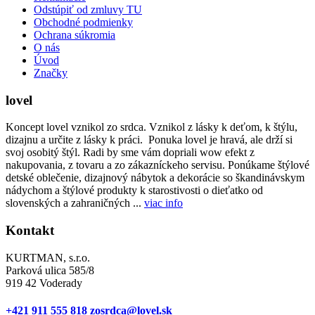
Odstúpiť od zmluvy TU
Obchodné podmienky
Ochrana súkromia
O nás
Úvod
Značky
lovel
Koncept lovel vznikol zo srdca. Vznikol z lásky k deťom, k štýlu,
dizajnu a určite z lásky k práci. Ponuka lovel je hravá, ale drží si
svoj osobitý štýl. Radi by sme vám dopriali wow efekt z
nakupovania, z tovaru a zo zákazníckeho servisu. Ponúkame štýlové
detské oblečenie, dizajnový nábytok a dekorácie so škandinávskym
nádychom a štýlové produkty k starostivosti o dieťatko od
slovenských a zahraničných ...
viac info
Kontakt
KURTMAN, s.r.o.
Parková ulica 585/8
919 42 Voderady
+421 911 555 818
zosrdca@lovel.sk